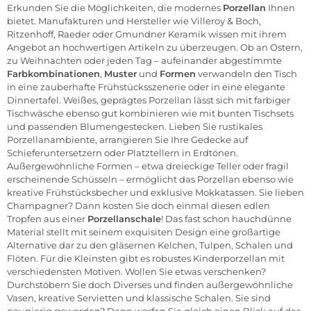
Erkunden Sie die Möglichkeiten, die modernes
Porzellan
Ihnen
bietet. Manufakturen und Hersteller wie Villeroy & Boch,
Ritzenhoff, Raeder oder Gmundner Keramik wissen mit ihrem
Angebot an hochwertigen Artikeln zu überzeugen. Ob an
Ostern,
zu
Weihnachten
oder jeden Tag – aufeinander abgestimmte
Farbkombinationen
,
Muster
und
Formen
verwandeln den Tisch
in eine zauberhafte
Frühstücksszenerie
oder in eine elegante
Dinnertafel. Weißes, geprägtes Porzellan lässt sich mit farbiger
Tischwäsche ebenso gut kombinieren wie mit bunten Tischsets
und passenden Blumengestecken. Lieben Sie rustikales
Porzellanambiente, arrangieren Sie Ihre Gedecke auf
Schieferuntersetzern oder Platztellern in Erdtönen.
Außergewöhnliche Formen – etwa dreieckige Teller oder fragil
erscheinende Schüsseln – ermöglicht das Porzellan ebenso wie
kreative Frühstücksbecher und exklusive Mokkatassen. Sie lieben
Champagner? Dann kosten Sie doch einmal diesen edlen
Tropfen aus einer
Porzellanschale
! Das fast schon hauchdünne
Material stellt mit seinem exquisiten Design eine großartige
Alternative dar zu den gläsernen Kelchen, Tulpen, Schalen und
Flöten. Für die Kleinsten gibt es robustes Kinderporzellan mit
verschiedensten Motiven. Wollen Sie etwas verschenken?
Durchstöbern Sie doch
Diverses
und finden außergewöhnliche
Vasen, kreative Servietten und klassische Schalen. Sie sind
neugierig geworden? Dann werfen Sie gleich einen Blick auf das