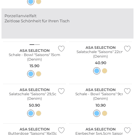
Porzellanvielfalt
Zeitlose Schönheit für Ihren Tisch
ASA SELECTION
ASA SELECTION
Salatschale "Saisons" 22cm
Schale - Bowl "Saisons" 15cm
(Denim)
(Denim)
40.90
15.90
ASA SELECTION
ASA SELECTION
Salatschale "Saisons" 29,5cm
Schale - Bowl "Saisons" 9cm
(Denim)
(Denim)
50.90
10.90
ASA SELECTION
ASA SELECTION
Butterdose "Saisons" 16x13cm
Eierbecher 5x4,5cm Saisons