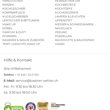
HANDTÜCHER
HERREN PARFUM
KERZEN
KOCHBESTECK
KOCHGESCHIRR
KOCHTÖPFE
KÖRPERPFLEGE
KÜCHENGERÄTE
KUGELSCHREIBER
LAMPEN & LEUCHTEN
LEINTÜCHER & BETTLAKEN
LIPPENSTIFT
MAKE UP
MESSER & SCHNEIDWAREN
MÖBEL
NAGELLACK
PARFUM & DUFT
PEELING
PFANNEN
PORZELLAN
RASIERER & RASUR ZUBEHÖR
RAUMDÜFTE & RAUMSPRAY
TEINT | GESICHTS MAKE UP
VASEN
Hilfe & Kontakt
Alle Hilfethemen
Telefon:
+ 41 445 / 22 0 100
E-Mail:
service@kastner-oehler.ch
Mo.–Fr. 9:30 bis 18:30 Uhr
Sa. 9:30 bis 18:00 Uhr