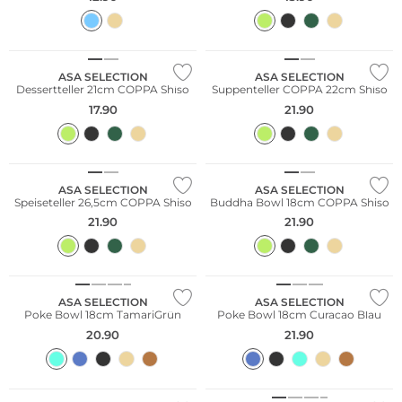
ASA SELECTION
ASA SELECTION
Dessertteller 21cm COPPA Shiso
Suppenteller COPPA 22cm Shiso
17.90
21.90
ASA SELECTION
ASA SELECTION
Speiseteller 26,5cm COPPA Shiso
Buddha Bowl 18cm COPPA Shiso
21.90
21.90
ASA SELECTION
ASA SELECTION
Poke Bowl 18cm TamariGrün
Poke Bowl 18cm Curacao Blau
20.90
21.90
Nachhaltig