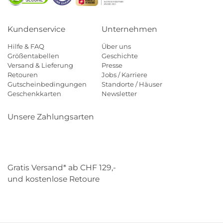
Kundenservice
Unternehmen
Hilfe & FAQ
Über uns
Größentabellen
Geschichte
Versand & Lieferung
Presse
Retouren
Jobs / Karriere
Gutscheinbedingungen
Standorte / Häuser
Geschenkkarten
Newsletter
Unsere Zahlungsarten
Klarna
Mastercard
Visa
Diners
Applepay
Paypal
Gratis Versand* ab CHF 129,-
und kostenlose Retoure
Schweizer Post
Gebrüder Weiss