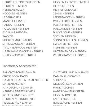
HERREN BUSINESSHEMDEN
HERREN FREIZEITHEMDEN
HERREN HEMDEN
HERRENHOSEN
HERRENJACKEN
HERRENSNEAKER
HOODIES HERREN
JEANS HERREN
LEDERHOSEN
LEDERJACKEN HERREN
MÄNTEL HERREN
OVERSHIRTS HERREN
PARKA HERREN
POLOSHIRTS HERREN
PULLOVER HERREN
PULLUNDER HERREN
PYJAMAS HERREN
RUCKSÄCKE HERREN
SAKKOS
SOCKEN HERREN
SOCKEN MULTIPACKS
SONNENBRILLEN HERREN
STRICKJACKEN HERREN
SWEATER HERREN
TRACHTENMODE HERREN
T-SHIRTS HERREN
ÜBERGANGSJACKEN HERREN
UNTERHEMDEN HERREN
UNTERWÄSCHE HERREN
WINTERJACKEN HERREN
Taschen & Accessoires
BAUCHTASCHEN DAMEN
CLUTCHES UND MINIBAGS
CROSSBODY BAGS
DAMENRUCKSÄCKE
DAMENSCHALS & DAMENTÜCHER
SHOPPER
DAMENTASCHEN
GELDBÖRSEN DAMEN
HANDSCHUHE DAMEN
HANDTASCHEN
HERREN REISETASCHEN
HARTSCHALENKOFFER
KOFFER UND TROLLEYS
HERREN KOFFER
HERREN KULTURBEUTEL
LAPTOPTASCHEN
REISEGEPÄCK DAMEN
RUCKSÄCKE HERREN