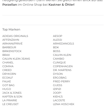
Porzellan
im
Online Shop
bei
Kastner & Öhler!
Top Marken
ADIDAS ORIGINALS
AESOP
AFFENZAHN
ALESSI
ARMANI/PRIVÉ
ARMEDANGELS
BARBOUR
BDK
BIRKENSTOCK
BOSS
BRAX
CALVIN KLEIN
CALVIN KLEIN JEANS
CAMBIO
CHANEL
CLINIQUE
COMMA
COPENHAGEN
CREED
DR. MARTENS
DRYKORN
DYSON
ECOALF
ERGOBAG
FALKE
FRED PERRY
GOT BAG
GUESS
HUGO
IZIPIZI
JACK & JONES
JOOP!
KAPTEN & SON
KIEHL’S
LA PRAIRIE
LACOSTE
LE CREUSET
LENA HOSCHEK