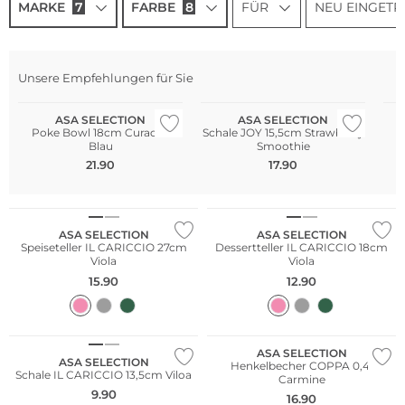
MARKE
7
FARBE
8
FÜR
NEU EINGET
Unsere Empfehlungen für Sie
ASA SELECTION
ASA SELECTION
Poke Bowl 18cm Curacao
Schale JOY 15,5cm Strawberry
Blau
Smoothie
21.90
17.90
NEU
NEU
ASA SELECTION
ASA SELECTION
Speiseteller IL CARICCIO 27cm
Dessertteller IL CARICCIO 18cm
Viola
Viola
15.90
12.90
NEU
NEU
ASA SELECTION
ASA SELECTION
Henkelbecher COPPA 0,4l
Schale IL CARICCIO 13,5cm Viloa
Carmine
9.90
16.90