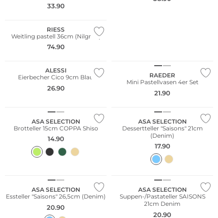
33.90
Nachhaltig
RIESS
Weitling pastell 36cm (Nilgrün)
74.90
Nachhaltig
Multi Pack
ALESSI
RAEDER
Eierbecher Cico 9cm Blau
Mini Pastellvasen 4er Set
26.90
21.90
ASA SELECTION
ASA SELECTION
Brotteller 15cm COPPA Shiso
Dessertteller "Saisons" 21cm
(Denim)
14.90
17.90
Bestseller
ASA SELECTION
ASA SELECTION
Essteller "Saisons" 26,5cm (Denim)
Suppen-/Pastateller SAISONS
21cm Denim
20.90
20.90