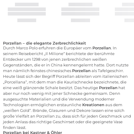
Porzellan – die elegante Zerbrechlichkeit
Durch Marco Polo erfuhren die Europäer vom
Porzellan
. In
seinem Reisebericht „Il Milione“ berichtete der berühmte
Entdecker um 1298 von jenen zerbrechlichen weißen
Gegenständen, die er in China kennengelernt hatte. Dort nutzte
man nämlich feinstes chinesisches
Porzellan
als Tafelgeschirr.
Heute lässt sich der Begriff Porzellan ableiten vom italienischen
„Porcellana“, mit dem man die Kaurischnecke bezeichnete, die
eine weiß glänzende Schale besitzt. Das heutige
Porzellan
hat
aber nur noch wenig mit jener Schnecke gemeinsam. Denn
ausgesuchte Materialien und die Verwendung moderner
Technologien ermöglichen erstaunliche
Kreationen
aus dem
„weißen Gold“. Brände, Glasuren und Dekore lassen eine solch
große Vielfalt an Porzellan zu, dass sich für jeden Geschmack und
jeden Anlass das richtige Geschirrset oder die geeignete Vase
finden lässt.
Porzellan bei Kastner & Öhler