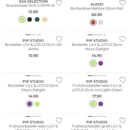
ASA SELECTION
ALESSI
Snackschale 11cm COPPA Shiso
Butterdose Mattina 9,5cm Rot
12.90
60.90
PIP STUDIO
PIP STUDIO
Brotteller LILY & LOTUS 12cm Off
Brotteller LILY & LOTUS 12cm
White
Moon Delight
10.90
14.90
PIP STUDIO
PIP STUDIO
Brotteller LILY & LOTUS 12cm
Frühstücksteller klein LILY &
Moon Delight
LOTUS 21cm Uni Light Green
14.90
17.90
PIP STUDIO
PIP STUDIO
Frühstücksteller klein LILY &
Frühstücksteller groß LILY &