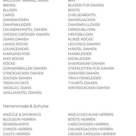
BALLOON / BARREL JEANS
BHS
BIKINIS
BLAZER FÜR DAMEN
BLUSEN
BOOTS
CAPES
CHELSEABOOTS
DAMENHOSEN
DAMENJACKEN
DAMENKLEIDER
DAMENPULLOVER
DAUNENMÄNTEL DAMEN
DIRNDLBLUSEN
GROSSE GRÖSSEN DAMEN
HEMDBLUSEN
JEANS DAMEN
KURZE RÖCKE
LANGE RÖCKE
LEGGINGS DAMEN
LOUNGEWEAR
MÄNTEL DAMEN
MARLENEHOSE
MAXIKLEIDER
MIDI RÖCKE
MIDIKLEIDER
RÖCKE
SHAPEWEAR DAMEN
SONNENBRILLEN DAMEN
STIEFELETTEN FÜR DAMEN
STRICKJACKEN DAMEN
SWEATER DAMEN
SOCKEN DAMEN
TRACHTENKLEIDER
TRENCHCOATS
T-SHIRTS DAMEN
WIDELEG JEANS
WINTERJACKEN DAMEN
WOLLMÄNTEL DAMEN
Herrenmode & Schuhe
ANZÜGE & SMOKINGS
ANZUGSSCHUHE HERREN
BLOUSON HERREN
BOOTS HERREN
BOXERSHORTS
CARGOHOSEN HERREN
CHINOS HERREN
DAUNENJACKEN HERREN
GILETS HERREN
GROSSE GRÖSSEN HERREN