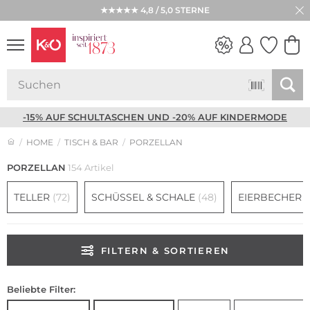
★★★★★ 4,8 / 5,0 STERNE
NEW IN
WEDDING
VIBES
-15% AUF SCHULTASCHEN UND -20% AUF KINDERMODE
HOME
TISCH & BAR
PORZELLAN
PORZELLAN
154 Artikel
TELLER
(72)
SCHÜSSEL & SCHALE
(48)
EIERBECHER
(
FILTERN & SORTIEREN
Beliebte Filter: