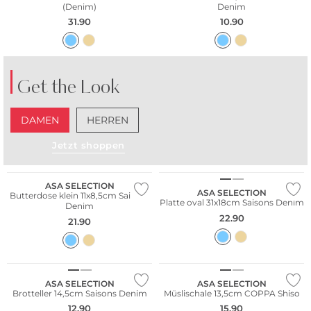
(Denim)
Denim
31.90
10.90
Get the Look
DAMEN
HERREN
Jetzt shoppen
ASA SELECTION
ASA SELECTION
Butterdose klein 11x8,5cm Saisons
Platte oval 31x18cm Saisons Denim
Denim
22.90
21.90
ASA SELECTION
ASA SELECTION
Brotteller 14,5cm Saisons Denim
Müslischale 13,5cm COPPA Shiso
12.90
15.90