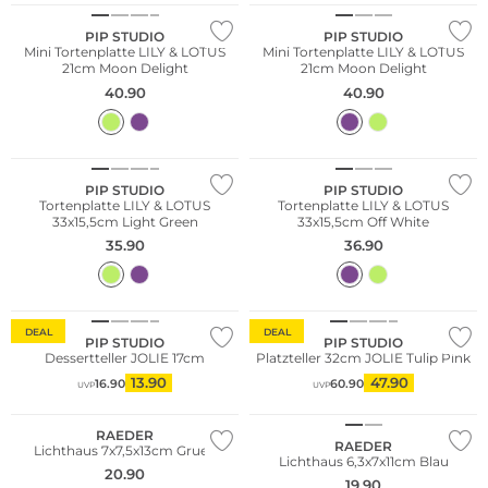
PIP STUDIO
PIP STUDIO
Mini Tortenplatte LILY & LOTUS
Mini Tortenplatte LILY & LOTUS
21cm Moon Delight
21cm Moon Delight
40.90
40.90
PIP STUDIO
PIP STUDIO
Tortenplatte LILY & LOTUS
Tortenplatte LILY & LOTUS
33x15,5cm Light Green
33x15,5cm Off White
35.90
36.90
DEAL
DEAL
PIP STUDIO
PIP STUDIO
Dessertteller JOLIE 17cm
Platzteller 32cm JOLIE Tulip Pink
13.90
47.90
16.90
60.90
UVP
UVP
RAEDER
RAEDER
Lichthaus 7x7,5x13cm Gruen
Lichthaus 6,3x7x11cm Blau
20.90
19.90