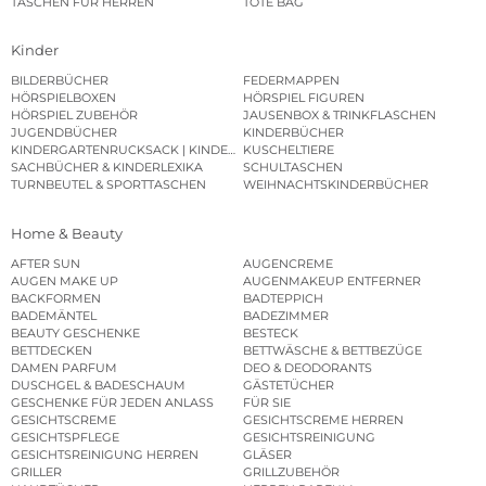
TASCHEN FÜR HERREN
TOTE BAG
Kinder
BILDERBÜCHER
FEDERMAPPEN
HÖRSPIELBOXEN
HÖRSPIEL FIGUREN
HÖRSPIEL ZUBEHÖR
JAUSENBOX & TRINKFLASCHEN
JUGENDBÜCHER
KINDERBÜCHER
KINDERGARTENRUCKSACK | KINDERGARTENBEUTEL
KUSCHELTIERE
SACHBÜCHER & KINDERLEXIKA
SCHULTASCHEN
TURNBEUTEL & SPORTTASCHEN
WEIHNACHTSKINDERBÜCHER
Home & Beauty
AFTER SUN
AUGENCREME
AUGEN MAKE UP
AUGENMAKEUP ENTFERNER
BACKFORMEN
BADTEPPICH
BADEMÄNTEL
BADEZIMMER
BEAUTY GESCHENKE
BESTECK
BETTDECKEN
BETTWÄSCHE & BETTBEZÜGE
DAMEN PARFUM
DEO & DEODORANTS
DUSCHGEL & BADESCHAUM
GÄSTETÜCHER
GESCHENKE FÜR JEDEN ANLASS
FÜR SIE
GESICHTSCREME
GESICHTSCREME HERREN
GESICHTSPFLEGE
GESICHTSREINIGUNG
GESICHTSREINIGUNG HERREN
GLÄSER
GRILLER
GRILLZUBEHÖR