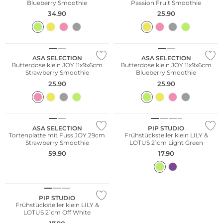
Blueberry Smoothie
Passion Fruit Smoothie
34.90
25.90
ASA SELECTION
ASA SELECTION
Butterdose klein JOY 11x9x6cm
Butterdose klein JOY 11x9x6cm
Strawberry Smoothie
Blueberry Smoothie
25.90
25.90
ASA SELECTION
PIP STUDIO
Tortenplatte mit Fuss JOY 29cm
Frühstücksteller klein LILY &
Strawberry Smoothie
LOTUS 21cm Light Green
59.90
17.90
PIP STUDIO
Frühstücksteller klein LILY &
LOTUS 21cm Off White