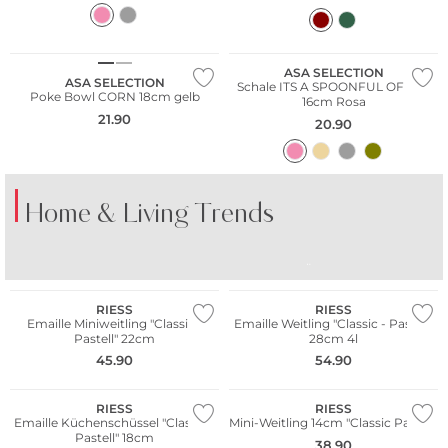
NEU
NEU
ASA SELECTION
ASA SELECTION
Schale ITS A SPOONFUL OF JOY
Poke Bowl CORN 18cm gelb
16cm Rosa
21.90
20.90
Home & Living Trends
WE ♡ AUSTRIA
WE ♡ AUSTRIA
BUNTES PORZELLAN
BUNTE GLÄSER
TI
Nachhaltig
Nachhaltig
RIESS
RIESS
Emaille Miniweitling "Classic -
Emaille Weitling "Classic - Pastell"
Pastell" 22cm
28cm 4l
WE ♡ AUSTRIA
WE ♡ AUSTRIA
45.90
54.90
Nachhaltig
Nachhaltig
RIESS
RIESS
Emaille Küchenschüssel "Classic -
Mini-Weitling 14cm "Classic Pastell"
Pastell" 18cm
38.90
WE ♡ AUSTRIA