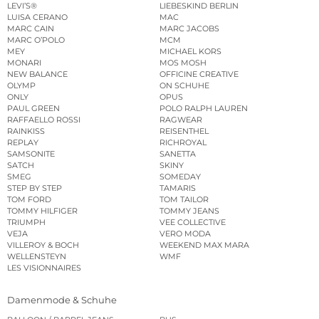
LEVI’S®
LIEBESKIND BERLIN
LUISA CERANO
MAC
MARC CAIN
MARC JACOBS
MARC O’POLO
MCM
MEY
MICHAEL KORS
MONARI
MOS MOSH
NEW BALANCE
OFFICINE CREATIVE
OLYMP
ON SCHUHE
ONLY
OPUS
PAUL GREEN
POLO RALPH LAUREN
RAFFAELLO ROSSI
RAGWEAR
RAINKISS
REISENTHEL
REPLAY
RICHROYAL
SAMSONITE
SANETTA
SATCH
SKINY
SMEG
SOMEDAY
STEP BY STEP
TAMARIS
TOM FORD
TOM TAILOR
TOMMY HILFIGER
TOMMY JEANS
TRIUMPH
VEE COLLECTIVE
VEJA
VERO MODA
VILLEROY & BOCH
WEEKEND MAX MARA
WELLENSTEYN
WMF
LES VISIONNAIRES
Damenmode & Schuhe