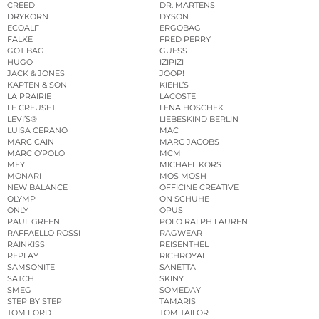
CREED
DR. MARTENS
DRYKORN
DYSON
ECOALF
ERGOBAG
FALKE
FRED PERRY
GOT BAG
GUESS
HUGO
IZIPIZI
JACK & JONES
JOOP!
KAPTEN & SON
KIEHL’S
LA PRAIRIE
LACOSTE
LE CREUSET
LENA HOSCHEK
LEVI’S®
LIEBESKIND BERLIN
LUISA CERANO
MAC
MARC CAIN
MARC JACOBS
MARC O’POLO
MCM
MEY
MICHAEL KORS
MONARI
MOS MOSH
NEW BALANCE
OFFICINE CREATIVE
OLYMP
ON SCHUHE
ONLY
OPUS
PAUL GREEN
POLO RALPH LAUREN
RAFFAELLO ROSSI
RAGWEAR
RAINKISS
REISENTHEL
REPLAY
RICHROYAL
SAMSONITE
SANETTA
SATCH
SKINY
SMEG
SOMEDAY
STEP BY STEP
TAMARIS
TOM FORD
TOM TAILOR