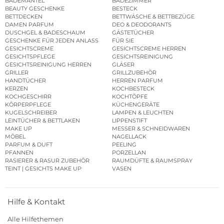
BADEMÄNTEL
BADEZIMMER
BEAUTY GESCHENKE
BESTECK
BETTDECKEN
BETTWÄSCHE & BETTBEZÜGE
DAMEN PARFUM
DEO & DEODORANTS
DUSCHGEL & BADESCHAUM
GÄSTETÜCHER
GESCHENKE FÜR JEDEN ANLASS
FÜR SIE
GESICHTSCREME
GESICHTSCREME HERREN
GESICHTSPFLEGE
GESICHTSREINIGUNG
GESICHTSREINIGUNG HERREN
GLÄSER
GRILLER
GRILLZUBEHÖR
HANDTÜCHER
HERREN PARFUM
KERZEN
KOCHBESTECK
KOCHGESCHIRR
KOCHTÖPFE
KÖRPERPFLEGE
KÜCHENGERÄTE
KUGELSCHREIBER
LAMPEN & LEUCHTEN
LEINTÜCHER & BETTLAKEN
LIPPENSTIFT
MAKE UP
MESSER & SCHNEIDWAREN
MÖBEL
NAGELLACK
PARFUM & DUFT
PEELING
PFANNEN
PORZELLAN
RASIERER & RASUR ZUBEHÖR
RAUMDÜFTE & RAUMSPRAY
TEINT | GESICHTS MAKE UP
VASEN
Hilfe & Kontakt
Alle Hilfethemen