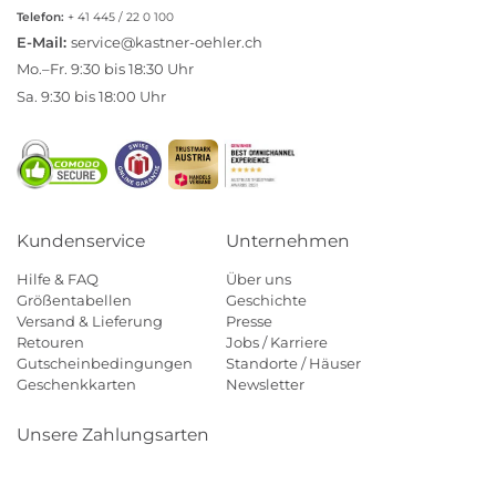
Telefon:
+ 41 445 / 22 0 100
E-Mail:
service@kastner-oehler.ch
Mo.–Fr. 9:30 bis 18:30 Uhr
Sa. 9:30 bis 18:00 Uhr
Kundenservice
Unternehmen
Hilfe & FAQ
Über uns
Größentabellen
Geschichte
Versand & Lieferung
Presse
Retouren
Jobs / Karriere
Gutscheinbedingungen
Standorte / Häuser
Geschenkkarten
Newsletter
Unsere Zahlungsarten
Klarna
Mastercard
Visa
Diners
Applepay
Paypal