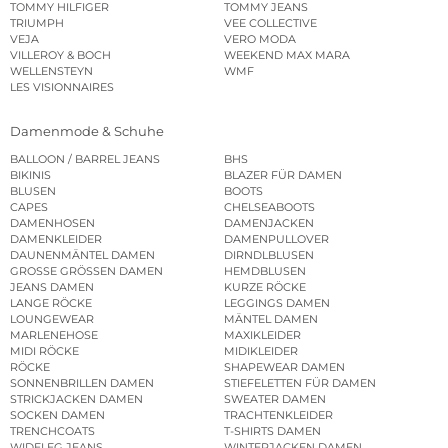
TOMMY HILFIGER
TOMMY JEANS
TRIUMPH
VEE COLLECTIVE
VEJA
VERO MODA
VILLEROY & BOCH
WEEKEND MAX MARA
WELLENSTEYN
WMF
LES VISIONNAIRES
Damenmode & Schuhe
BALLOON / BARREL JEANS
BHS
BIKINIS
BLAZER FÜR DAMEN
BLUSEN
BOOTS
CAPES
CHELSEABOOTS
DAMENHOSEN
DAMENJACKEN
DAMENKLEIDER
DAMENPULLOVER
DAUNENMÄNTEL DAMEN
DIRNDLBLUSEN
GROSSE GRÖSSEN DAMEN
HEMDBLUSEN
JEANS DAMEN
KURZE RÖCKE
LANGE RÖCKE
LEGGINGS DAMEN
LOUNGEWEAR
MÄNTEL DAMEN
MARLENEHOSE
MAXIKLEIDER
MIDI RÖCKE
MIDIKLEIDER
RÖCKE
SHAPEWEAR DAMEN
SONNENBRILLEN DAMEN
STIEFELETTEN FÜR DAMEN
STRICKJACKEN DAMEN
SWEATER DAMEN
SOCKEN DAMEN
TRACHTENKLEIDER
TRENCHCOATS
T-SHIRTS DAMEN
WIDELEG JEANS
WINTERJACKEN DAMEN