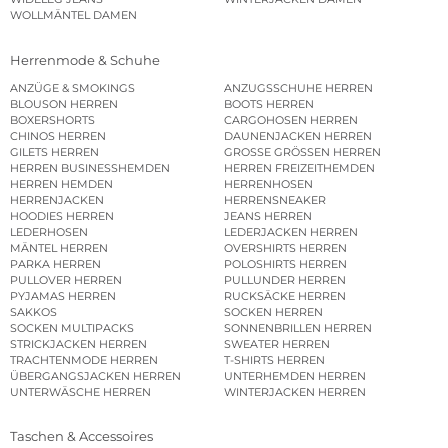
WOLLMÄNTEL DAMEN
Herrenmode & Schuhe
ANZÜGE & SMOKINGS
ANZUGSSCHUHE HERREN
BLOUSON HERREN
BOOTS HERREN
BOXERSHORTS
CARGOHOSEN HERREN
CHINOS HERREN
DAUNENJACKEN HERREN
GILETS HERREN
GROSSE GRÖSSEN HERREN
HERREN BUSINESSHEMDEN
HERREN FREIZEITHEMDEN
HERREN HEMDEN
HERRENHOSEN
HERRENJACKEN
HERRENSNEAKER
HOODIES HERREN
JEANS HERREN
LEDERHOSEN
LEDERJACKEN HERREN
MÄNTEL HERREN
OVERSHIRTS HERREN
PARKA HERREN
POLOSHIRTS HERREN
PULLOVER HERREN
PULLUNDER HERREN
PYJAMAS HERREN
RUCKSÄCKE HERREN
SAKKOS
SOCKEN HERREN
SOCKEN MULTIPACKS
SONNENBRILLEN HERREN
STRICKJACKEN HERREN
SWEATER HERREN
TRACHTENMODE HERREN
T-SHIRTS HERREN
ÜBERGANGSJACKEN HERREN
UNTERHEMDEN HERREN
UNTERWÄSCHE HERREN
WINTERJACKEN HERREN
Taschen & Accessoires