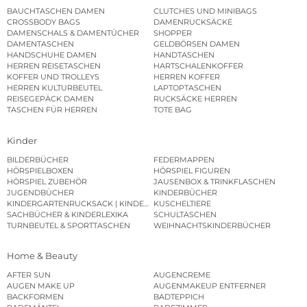
BAUCHTASCHEN DAMEN
CLUTCHES UND MINIBAGS
CROSSBODY BAGS
DAMENRUCKSÄCKE
DAMENSCHALS & DAMENTÜCHER
SHOPPER
DAMENTASCHEN
GELDBÖRSEN DAMEN
HANDSCHUHE DAMEN
HANDTASCHEN
HERREN REISETASCHEN
HARTSCHALENKOFFER
KOFFER UND TROLLEYS
HERREN KOFFER
HERREN KULTURBEUTEL
LAPTOPTASCHEN
REISEGEPÄCK DAMEN
RUCKSÄCKE HERREN
TASCHEN FÜR HERREN
TOTE BAG
Kinder
BILDERBÜCHER
FEDERMAPPEN
HÖRSPIELBOXEN
HÖRSPIEL FIGUREN
HÖRSPIEL ZUBEHÖR
JAUSENBOX & TRINKFLASCHEN
JUGENDBÜCHER
KINDERBÜCHER
KINDERGARTENRUCKSACK | KINDERGARTENBEUTEL
KUSCHELTIERE
SACHBÜCHER & KINDERLEXIKA
SCHULTASCHEN
TURNBEUTEL & SPORTTASCHEN
WEIHNACHTSKINDERBÜCHER
Home & Beauty
AFTER SUN
AUGENCREME
AUGEN MAKE UP
AUGENMAKEUP ENTFERNER
BACKFORMEN
BADTEPPICH