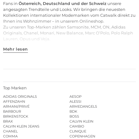
Fans in
Österreich, Deutschland und der Schweiz
unsere
angesagten Trendteile und Looks. Wir bringen die neuesten
Kollektionen internationaler Modemarken vom Catwalk direkt zu
Ihnen ins Wohnzimmer – in unserem Onlineshop.
Zu unseren
Top-Marken
zählen
Samsonite
,
MCM
,
ON
,
Adidas
Originals
,
Chanel
,
Monari
,
New Balance
,
Marc O’Polo
,
Polo Ralph
Lauren
,
Opus
und
Veja
.
Mehr lesen
Top Marken
ADIDAS ORIGINALS
AESOP
AFFENZAHN
ALESSI
ARMANI/PRIVÉ
ARMEDANGELS
BARBOUR
BDK
BIRKENSTOCK
BOSS
BRAX
CALVIN KLEIN
CALVIN KLEIN JEANS
CAMBIO
CHANEL
CLINIQUE
COMMA
COPENHAGEN