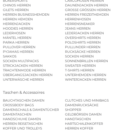
BOXERSHORTS
CARGOHOSEN HERREN
CHINOS HERREN
DAUNENJACKEN HERREN
GILETS HERREN
GROSSE GRÖSSEN HERREN
HERREN BUSINESSHEMDEN
HERREN FREIZEITHEMDEN
HERREN HEMDEN
HERRENHOSEN
HERRENJACKEN
HERRENSNEAKER
HOODIES HERREN
JEANS HERREN
LEDERHOSEN
LEDERJACKEN HERREN
MÄNTEL HERREN
OVERSHIRTS HERREN
PARKA HERREN
POLOSHIRTS HERREN
PULLOVER HERREN
PULLUNDER HERREN
PYJAMAS HERREN
RUCKSÄCKE HERREN
SAKKOS
SOCKEN HERREN
SOCKEN MULTIPACKS
SONNENBRILLEN HERREN
STRICKJACKEN HERREN
SWEATER HERREN
TRACHTENMODE HERREN
T-SHIRTS HERREN
ÜBERGANGSJACKEN HERREN
UNTERHEMDEN HERREN
UNTERWÄSCHE HERREN
WINTERJACKEN HERREN
Taschen & Accessoires
BAUCHTASCHEN DAMEN
CLUTCHES UND MINIBAGS
CROSSBODY BAGS
DAMENRUCKSÄCKE
DAMENSCHALS & DAMENTÜCHER
SHOPPER
DAMENTASCHEN
GELDBÖRSEN DAMEN
HANDSCHUHE DAMEN
HANDTASCHEN
HERREN REISETASCHEN
HARTSCHALENKOFFER
KOFFER UND TROLLEYS
HERREN KOFFER