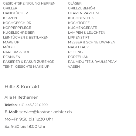
GESICHTSREINIGUNG HERREN
GLÄSER
GRILLER
GRILLZUBEHÖR
HANDTÜCHER
HERREN PARFUM
KERZEN
KOCHBESTECK
KOCHGESCHIRR
KOCHTÖPFE
KÖRPERPFLEGE
KÜCHENGERÄTE
KUGELSCHREIBER
LAMPEN & LEUCHTEN
LEINTÜCHER & BETTLAKEN
LIPPENSTIFT
MAKE UP
MESSER & SCHNEIDWAREN
MÖBEL
NAGELLACK
PARFUM & DUFT
PEELING
PFANNEN
PORZELLAN
RASIERER & RASUR ZUBEHÖR
RAUMDÜFTE & RAUMSPRAY
TEINT | GESICHTS MAKE UP
VASEN
Hilfe & Kontakt
Alle Hilfethemen
Telefon:
+ 41 445 / 22 0 100
E-Mail:
service@kastner-oehler.ch
Mo.–Fr. 9:30 bis 18:30 Uhr
Sa. 9:30 bis 18:00 Uhr