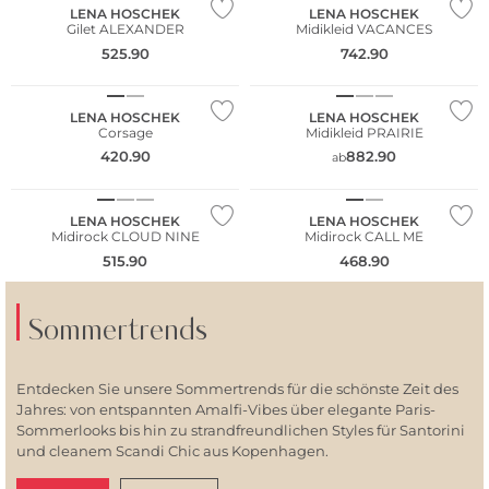
LENA HOSCHEK
LENA HOSCHEK
Gilet ALEXANDER
Midikleid VACANCES
NEU
NEU
525.90
742.90
WE ♡ AUSTRIA
WE ♡ AUSTRIA
LENA HOSCHEK
LENA HOSCHEK
Corsage
Midikleid PRAIRIE
NEU
420.90
882.90
ab
WE ♡ AUSTRIA
WE ♡ AUSTRIA
LENA HOSCHEK
LENA HOSCHEK
Midirock CLOUD NINE
Midirock CALL ME
515.90
468.90
Sommertrends
Entdecken Sie unsere Sommertrends für die schönste Zeit des
Jahres: von entspannten Amalfi-Vibes über elegante Paris-
Sommerlooks bis hin zu strandfreundlichen Styles für Santorini
und cleanem Scandi Chic aus Kopenhagen.