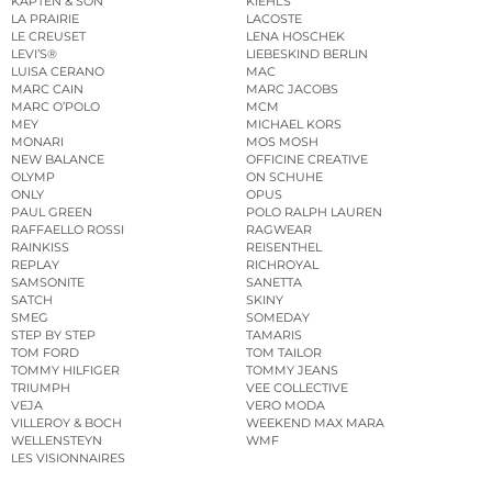
KAPTEN & SON
KIEHL’S
LA PRAIRIE
LACOSTE
LE CREUSET
LENA HOSCHEK
LEVI’S®
LIEBESKIND BERLIN
LUISA CERANO
MAC
MARC CAIN
MARC JACOBS
MARC O’POLO
MCM
MEY
MICHAEL KORS
MONARI
MOS MOSH
NEW BALANCE
OFFICINE CREATIVE
OLYMP
ON SCHUHE
ONLY
OPUS
PAUL GREEN
POLO RALPH LAUREN
RAFFAELLO ROSSI
RAGWEAR
RAINKISS
REISENTHEL
REPLAY
RICHROYAL
SAMSONITE
SANETTA
SATCH
SKINY
SMEG
SOMEDAY
STEP BY STEP
TAMARIS
TOM FORD
TOM TAILOR
TOMMY HILFIGER
TOMMY JEANS
TRIUMPH
VEE COLLECTIVE
VEJA
VERO MODA
VILLEROY & BOCH
WEEKEND MAX MARA
WELLENSTEYN
WMF
LES VISIONNAIRES