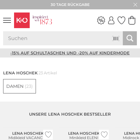
30 TAGE RÜCKGABE
NEW IN
WEDDING
VIBES
-15% AUF SCHULTASCHEN UND -20% AUF KINDERMODE
LENA HOSCHEK
23 Artikel
DAMEN
(23)
UNSERE LENA HOSCHEK BESTSELLER
WE ♡ AUSTRIA
WE ♡ AUSTRIA
WE ♡ AUSTRIA
LENA HOSCHEK
LENA HOSCHEK
LENA H
Midikleid VACANCES
Minikleid ELENI
Midirock