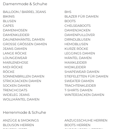
Damenmode & Schuhe
BALLOON / BARREL JEANS
BHS
BIKINIS
BLAZER FÜR DAMEN
BLUSEN
BOOTS
CAPES
CHELSEABOOTS
DAMENHOSEN
DAMENJACKEN
DAMENKLEIDER
DAMENPULLOVER
DAUNENMÄNTEL DAMEN
DIRNDLBLUSEN
GROSSE GRÖSSEN DAMEN
HEMDBLUSEN
JEANS DAMEN
KURZE RÖCKE
LANGE RÖCKE
LEGGINGS DAMEN
LOUNGEWEAR
MÄNTEL DAMEN
MARLENEHOSE
MAXIKLEIDER
MIDI RÖCKE
MIDIKLEIDER
RÖCKE
SHAPEWEAR DAMEN
SONNENBRILLEN DAMEN
STIEFELETTEN FÜR DAMEN
STRICKJACKEN DAMEN
SWEATER DAMEN
SOCKEN DAMEN
TRACHTENKLEIDER
TRENCHCOATS
T-SHIRTS DAMEN
WIDELEG JEANS
WINTERJACKEN DAMEN
WOLLMÄNTEL DAMEN
Herrenmode & Schuhe
ANZÜGE & SMOKINGS
ANZUGSSCHUHE HERREN
BLOUSON HERREN
BOOTS HERREN