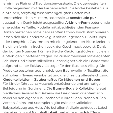
feminines Flair und Traditionsbewusstsein. Die quergestreiften
Stoffe begeistern mit der Farbenvielfalt. Die Röcke bestehen aus
einzelnen, sorgfältig zusammengefügten Borten mit
unterschiedlichen Mustern, sodass sie
Lebensfreude pur
ausstrahlen. Dank leicht ausgestellter
A-Linien-Form
betonen sie
eine schlanke Taille. Modelle mit abschließenden Fransen-
Borten bestechen mit einem sanften Ethno-Touch. Kombinieren
lassen sich die Bänderröcke gut mit anliegenden
T-Shirts
, Tops
oder
Longshirts
. Zusammen mit einer geknoteten Bluse kreieren
Sie einen feminin-frechen Look, der Geschmack beweist. Dank
der bunten Nuancen können Sie die Kleidungsstücke mit vielen
einfärbigen Oberteilen tragen. Im Zusammenspiel mit eleganten
Schuhen
und einem stilvollen Blazer eignet sich ein
Bänderrock
aufgrund seiner Exklusivität sogar für den Business-Alltag. Die
Produkte bestehen aus langlebigen Baumwollmix-Textilien, die
auf hohem Niveau verarbeitet und gleichzeitig pflegeleicht sind.
Kinderkollektion – Zauberhaftes für Mädchen und Buben
Für Kinder führt Lena Hoschek entzückende und anmutige
Bekleidung im Sortiment. Die
Bunny-Bogart-Kollektion
bietet
niedliches Gewand für Babies – die Designerin orientiert sich
dabei an den eigenen Wünschen für ihren Sohn. Neben süßen
Westen, Shirts und Stramplern gibt es in der Kollektion
Babyspielzeug aus Holz. Wie bei allen Artikeln achtet das Label
hier ebenfalls auf
Nachhaltigkeit und eine schadstofffreie