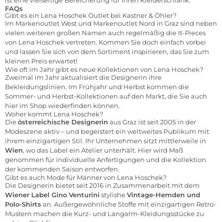
ist eine vielseitige Bereicherung für Ihren Kleiderschrank.
FAQs
Gibt es ein Lena Hoschek Outlet bei Kastner & Öhler?
Im
Markenoutlet West
und
Markenoutlet Nord
in Graz sind neben
vielen weiteren großen Namen auch regelmäßig die It-Pieces
von Lena Hoschek vertreten. Kommen Sie doch einfach vorbei
und lassen Sie sich von dem Sortiment inspirieren, das Sie zum
kleinen Preis erwartet!
Wie oft im Jahr gibt es neue Kollektionen von Lena Hoschek?
Zweimal im Jahr aktualisiert die Designerin ihre
Bekleidungslinien. Im Frühjahr und Herbst kommen die
Sommer- und Herbst-Kollektionen auf den Markt, die Sie auch
hier im
Shop
wiederfinden können.
Woher kommt Lena Hoschek?
Die
österreichische Designerin
aus Graz ist seit 2005 in der
Modeszene aktiv – und begeistert ein weltweites Publikum mit
ihrem einzigartigen Stil. Ihr Unternehmen sitzt mittlerweile in
Wien
, wo das Label ein Atelier unterhält. Hier wird Maß
genommen für individuelle Anfertigungen und die Kollektion
der kommenden Saison entworfen.
Gibt es auch Mode für Männer von Lena Hoschek?
Die Designerin bietet seit 2016 in Zusammenarbeit mit dem
Wiener Label Gino Venturini
stylishe
Vintage-Hemden und
Polo-Shirts
an. Außergewöhnliche Stoffe mit einzigartigen Retro-
Mustern machen die Kurz- und Langarm-Kleidungsstücke zu