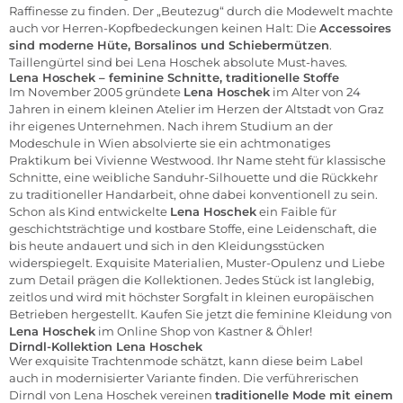
Raffinesse zu finden. Der „Beutezug“ durch die Modewelt machte
auch vor
Herren-Kopfbedeckungen
keinen Halt: Die
Accessoires
sind moderne
Hüte
,
Borsalinos und Schiebermützen
.
Taillengürtel sind bei Lena Hoschek absolute Must-haves.
Lena Hoschek
– feminine Schnitte, traditionelle Stoffe
Im November 2005 gründete
Lena Hoschek
im Alter von 24
Jahren in einem kleinen Atelier im Herzen der Altstadt von Graz
ihr eigenes Unternehmen. Nach ihrem Studium an der
Modeschule in Wien absolvierte sie ein achtmonatiges
Praktikum bei Vivienne Westwood. Ihr Name steht für klassische
Schnitte, eine weibliche Sanduhr-Silhouette und die Rückkehr
zu traditioneller Handarbeit, ohne dabei konventionell zu sein.
Schon als Kind entwickelte
Lena Hoschek
ein Faible für
geschichtsträchtige und kostbare Stoffe, eine Leidenschaft, die
bis heute andauert und sich in den Kleidungsstücken
widerspiegelt. Exquisite Materialien, Muster-Opulenz und Liebe
zum Detail prägen die Kollektionen. Jedes Stück ist langlebig,
zeitlos und wird mit höchster Sorgfalt in kleinen europäischen
Betrieben hergestellt. Kaufen Sie jetzt die feminine Kleidung von
Lena Hoschek
im Online Shop von
Kastner & Öhler!
Dirndl-Kollektion Lena Hoschek
Wer exquisite Trachtenmode schätzt, kann diese beim Label
auch in modernisierter Variante finden. Die verführerischen
Dirndl von Lena Hoschek vereinen
traditionelle Mode mit einem