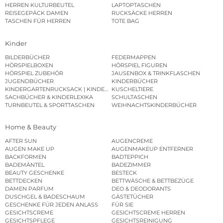
HERREN KULTURBEUTEL
LAPTOPTASCHEN
REISEGEPÄCK DAMEN
RUCKSÄCKE HERREN
TASCHEN FÜR HERREN
TOTE BAG
Kinder
BILDERBÜCHER
FEDERMAPPEN
HÖRSPIELBOXEN
HÖRSPIEL FIGUREN
HÖRSPIEL ZUBEHÖR
JAUSENBOX & TRINKFLASCHEN
JUGENDBÜCHER
KINDERBÜCHER
KINDERGARTENRUCKSACK | KINDERGARTENBEUTEL
KUSCHELTIERE
SACHBÜCHER & KINDERLEXIKA
SCHULTASCHEN
TURNBEUTEL & SPORTTASCHEN
WEIHNACHTSKINDERBÜCHER
Home & Beauty
AFTER SUN
AUGENCREME
AUGEN MAKE UP
AUGENMAKEUP ENTFERNER
BACKFORMEN
BADTEPPICH
BADEMÄNTEL
BADEZIMMER
BEAUTY GESCHENKE
BESTECK
BETTDECKEN
BETTWÄSCHE & BETTBEZÜGE
DAMEN PARFUM
DEO & DEODORANTS
DUSCHGEL & BADESCHAUM
GÄSTETÜCHER
GESCHENKE FÜR JEDEN ANLASS
FÜR SIE
GESICHTSCREME
GESICHTSCREME HERREN
GESICHTSPFLEGE
GESICHTSREINIGUNG