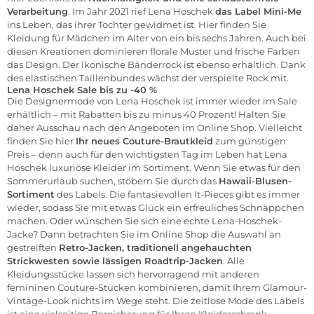
Verarbeitung
. Im Jahr 2021 rief Lena Hoschek
das Label Mini-Me
ins Leben, das ihrer Tochter gewidmet ist. Hier finden Sie
Kleidung für
Mädchen
im Alter von ein bis sechs Jahren. Auch bei
diesen Kreationen dominieren florale Muster und frische Farben
das Design. Der ikonische
Bänderrock
ist ebenso erhältlich. Dank
des elastischen Taillenbundes wächst der verspielte
Rock
mit.
Lena Hoschek Sale bis zu -40 %
Die Designermode von Lena Hoschek ist immer wieder im Sale
erhältlich – mit Rabatten bis zu minus 40 Prozent! Halten Sie
daher Ausschau nach den Angeboten im
Online Shop
. Vielleicht
finden Sie hier
Ihr neues
Couture-Brautkleid
zum günstigen
Preis – denn auch für den wichtigsten Tag im Leben hat Lena
Hoschek luxuriöse Kleider im Sortiment. Wenn Sie etwas für den
Sommerurlaub suchen, stöbern Sie durch das
Hawaii-Blusen-
Sortiment
des Labels. Die fantasievollen It-Pieces gibt es immer
wieder, sodass Sie mit etwas Glück ein erfreuliches Schnäppchen
machen. Oder wünschen Sie sich eine echte Lena-Hoschek-
Jacke? Dann betrachten Sie im
Online Shop
die Auswahl an
gestreiften
Retro-Jacken, traditionell angehauchten
Strickwesten sowie lässigen Roadtrip-Jacken
. Alle
Kleidungsstücke lassen sich hervorragend mit anderen
femininen Couture-Stücken kombinieren, damit Ihrem Glamour-
Vintage-Look nichts im Wege steht. Die zeitlose Mode des Labels