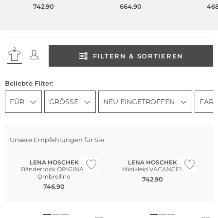
742.90
664.90
468
FILTERN & SORTIEREN
Beliebte Filter:
FÜR
GRÖSSE
NEU EINGETROFFEN
FAR
Unsere Empfehlungen für Sie
WE ♡ AUSTRIA
WE ♡ AUSTRIA
W
LENA HOSCHEK
LENA HOSCHEK
Bänderrock ORIGINAL
Midikleid VACANCES
Ombrellino
742.90
746.90
WE ♡ AUSTRIA
WE ♡ AUSTRIA