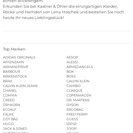
echten Blickfängern.
Erkunden Sie bei
Kastner & Öhler
die einzigartigen
Kleider
,
Röcke
und
Hemden
von Lena Hoschek und bestellen Sie noch
heute Ihr neues Lieblingsstück!
Top Marken
ADIDAS ORIGINALS
AESOP
AFFENZAHN
ALESSI
ARMANI/PRIVÉ
ARMEDANGELS
BARBOUR
BDK
BIRKENSTOCK
BOSS
BRAX
CALVIN KLEIN
CALVIN KLEIN JEANS
CAMBIO
CHANEL
CLINIQUE
COMMA
COPENHAGEN
CREED
DR. MARTENS
DRYKORN
DYSON
ECOALF
ERGOBAG
FALKE
FRED PERRY
GOT BAG
GUESS
HUGO
IZIPIZI
JACK & JONES
JOOP!