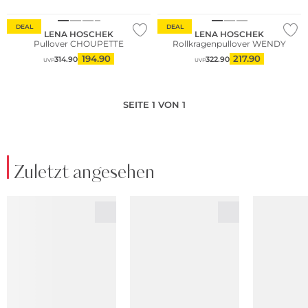
WE ♡ AUSTRIA
WE ♡ AUSTRIA
DEAL
DEAL
LENA HOSCHEK
LENA HOSCHEK
Pullover CHOUPETTE
Rollkragenpullover WENDY
194.90
217.90
314.90
322.90
UVP
UVP
SEITE 1 VON 1
Zuletzt angesehen