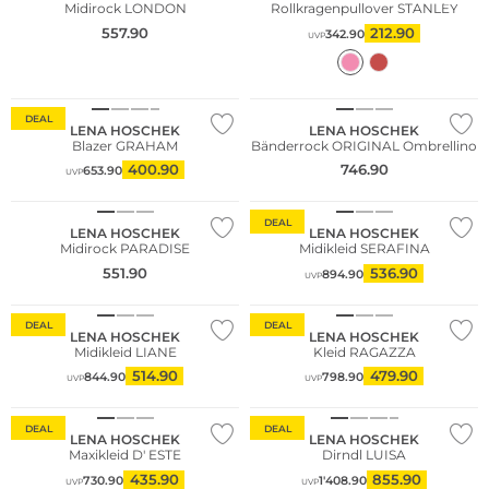
Midirock LONDON
Rollkragenpullover STANLEY
557.90
212.90
342.90
UVP
WE ♡ AUSTRIA
WE ♡ AUSTRIA
DEAL
LENA HOSCHEK
LENA HOSCHEK
Blazer GRAHAM
Bänderrock ORIGINAL Ombrellino
NEU
400.90
746.90
653.90
UVP
WE ♡ AUSTRIA
WE ♡ AUSTRIA
DEAL
LENA HOSCHEK
LENA HOSCHEK
Midirock PARADISE
Midikleid SERAFINA
551.90
536.90
894.90
UVP
WE ♡ AUSTRIA
WE ♡ AUSTRIA
DEAL
DEAL
LENA HOSCHEK
LENA HOSCHEK
Midikleid LIANE
Kleid RAGAZZA
514.90
479.90
844.90
798.90
UVP
UVP
WE ♡ AUSTRIA
WE ♡ AUSTRIA
DEAL
DEAL
LENA HOSCHEK
LENA HOSCHEK
Maxikleid D' ESTE
Dirndl LUISA
435.90
855.90
730.90
1'408.90
UVP
UVP