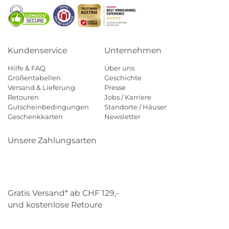
Kundenservice
Unternehmen
Hilfe & FAQ
Über uns
Größentabellen
Geschichte
Versand & Lieferung
Presse
Retouren
Jobs / Karriere
Gutscheinbedingungen
Standorte / Häuser
Geschenkkarten
Newsletter
Unsere Zahlungsarten
Klarna
Mastercard
Visa
Diners
Applepay
Paypal
Gratis Versand* ab CHF 129,-
und kostenlose Retoure
Schweizer Post
Gebrüder Weiss