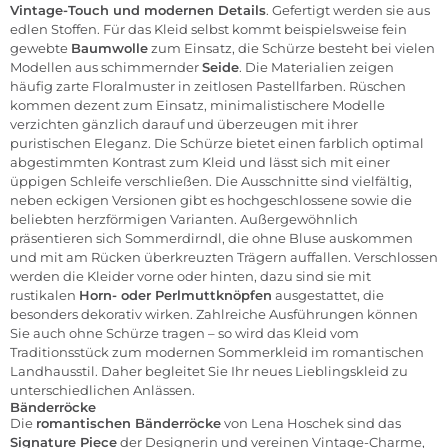
Vintage-Touch und modernen Details
. Gefertigt werden sie aus
edlen Stoffen. Für das
Kleid
selbst kommt beispielsweise fein
gewebte
Baumwolle
zum Einsatz, die Schürze besteht bei vielen
Modellen aus schimmernder
Seide
. Die Materialien zeigen
häufig zarte Floralmuster in zeitlosen Pastellfarben. Rüschen
kommen dezent zum Einsatz, minimalistischere Modelle
verzichten gänzlich darauf und überzeugen mit ihrer
puristischen Eleganz. Die Schürze bietet einen farblich optimal
abgestimmten Kontrast zum Kleid und lässt sich mit einer
üppigen Schleife verschließen. Die Ausschnitte sind vielfältig,
neben eckigen Versionen gibt es hochgeschlossene sowie die
beliebten herzförmigen Varianten. Außergewöhnlich
präsentieren sich
Sommerdirndl
, die ohne
Bluse
auskommen
und mit am Rücken überkreuzten Trägern auffallen. Verschlossen
werden die Kleider vorne oder hinten, dazu sind sie mit
rustikalen
Horn- oder Perlmuttknöpfen
ausgestattet, die
besonders dekorativ wirken. Zahlreiche Ausführungen können
Sie auch ohne Schürze tragen – so wird das Kleid vom
Traditionsstück zum modernen Sommerkleid im romantischen
Landhausstil. Daher begleitet Sie Ihr neues Lieblingskleid zu
unterschiedlichen Anlässen.
Bänderröcke
Die
romantischen Bänderröcke
von Lena Hoschek sind das
Signature Piece
der Designerin und vereinen Vintage-Charme,