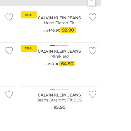
DEAL
CALVIN KLEIN JEANS
Hose Flared Fit
92.90
145.90
UVP
DEAL
CALVIN KLEIN JEANS
Minikleid
64.90
98.90
UVP
NEU
CALVIN KLEIN JEANS
Jeans Straight Fit 90S
95.90
NEU