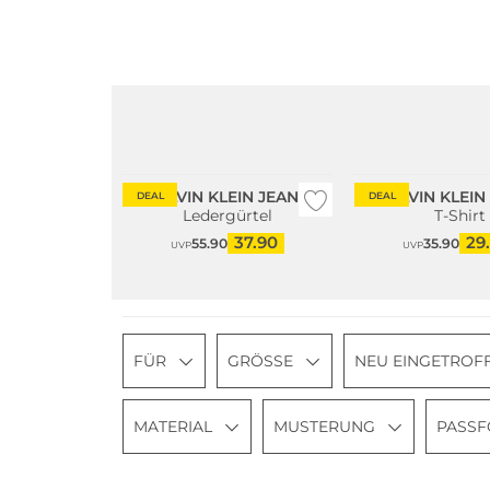
Große Größen
CALVIN KLEIN JEANS
CALVIN KLEIN
DEAL
DEAL
Ledergürtel
T-Shirt
37.90
29
55.90
35.90
UVP
UVP
FÜR
GRÖSSE
NEU EINGETROF
MATERIAL
MUSTERUNG
PASS