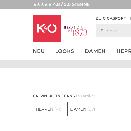
★★★★★ 4,8 / 5,0 STERNE
ZU GIGASPORT
GET THE
NEW IN
WEDDING
LOOK
VIBES
NEU
LOOKS
DAMEN
HER
Damen
CALVIN KLEIN JEANS
138 Artikel
HERREN
(41)
DAMEN
(97)