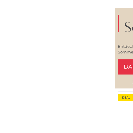
S
Entdeck
Sommerl
DA
DEAL