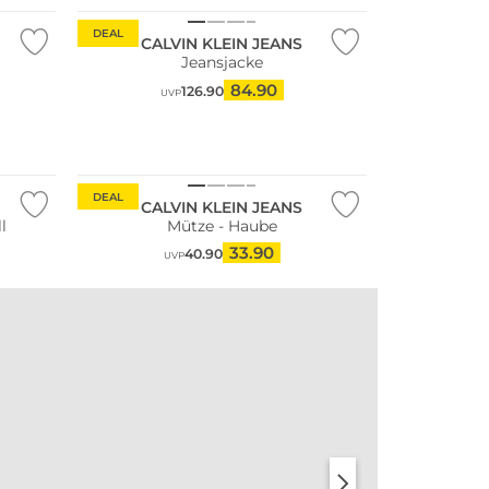
DEAL
CALVIN KLEIN JEANS
Jeansjacke
84.90
126.90
UVP
DEAL
CALVIN KLEIN JEANS
l
Mütze - Haube
33.90
40.90
UVP