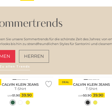
ommertrends
en Sie unsere Sommertrends für die schönste Zeit des Jahres: von e
ooks bis hin zu strandfreundlichen Styles für Santorini und clean
MEN
HERREN
Zu allen Trends
AMALFI VIBES
DEAL
CALVIN KLEIN JEANS
CALVIN KLEIN JEANS
T-Shirt
T-Shirt
39.90
39.90
51.90
50.90
UVP
UVP