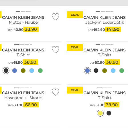
DEAL
CALVIN KLEIN JEANS
CALVIN KLEIN JEANS
Mütze - Haube
Jacke in Lederoptik
33.90
141.90
40.90
192.90
UVP
UVP
DEAL
CALVIN KLEIN JEANS
CALVIN KLEIN JEANS
T-Shirt
T-Shirt
38.90
38.90
51.90
50.90
UVP
UVP
DEAL
CALVIN KLEIN JEANS
CALVIN KLEIN JEANS
Hosenrock - Skorts
T-Shirt
66.90
39.90
89.90
51.90
UVP
UVP
NEU