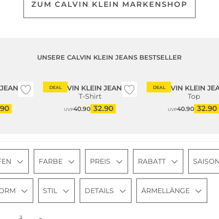
ZUM CALVIN KLEIN MARKENSHOP
UNSERE CALVIN KLEIN JEANS BESTSELLER
 JEANS
CALVIN KLEIN JEANS
CALVIN KLEIN JE
DEAL
DEAL
T-Shirt
Top
.90
32.90
32.90
40.90
40.90
UVP
UVP
FEN
FARBE
PREIS
RABATT
SAISO
FORM
STIL
DETAILS
ÄRMELLÄNGE