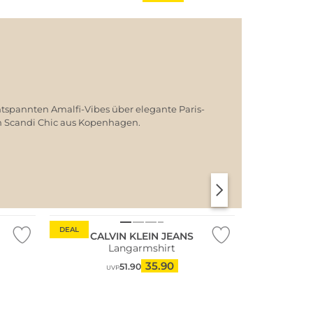
ntspannten Amalfi-Vibes über elegante Paris-
em Scandi Chic aus Kopenhagen.
SANTORINI SOFT
PARIS CHIC
DEAL
CALVIN KLEIN JEANS
Langarmshirt
35.90
51.90
UVP