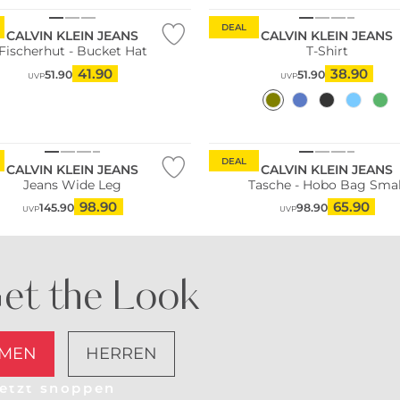
DEAL
CALVIN KLEIN JEANS
CALVIN KLEIN JEANS
Fischerhut - Bucket Hat
T-Shirt
41.90
38.90
51.90
51.90
UVP
UVP
Nachhaltig
DEAL
CALVIN KLEIN JEANS
CALVIN KLEIN JEANS
Jeans Wide Leg
Tasche - Hobo Bag Smal
98.90
65.90
145.90
98.90
UVP
UVP
et the Look
MEN
HERREN
etzt shoppen