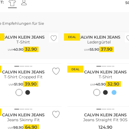
T:
S
e Empfehlungen für Sie
Große Größen
CALVIN KLEIN JEANS
CALVIN KLEIN JEANS
L
DEAL
T-Shirt
Ledergürtel
32.90
37.90
40.90
55.90
UVP
UVP
DEAL
CALVIN KLEIN JEANS
CALVIN KLEIN JEANS
T-Shirt Cropped Fit
T-Shirt
39.90
32.90
51.90
40.90
UVP
UVP
NEU
CALVIN KLEIN JEANS
CALVIN KLEIN JEANS
Jeans Skinny Fit
Jeans Straight Fit 90S
64.90
124.90
98.90
UVP