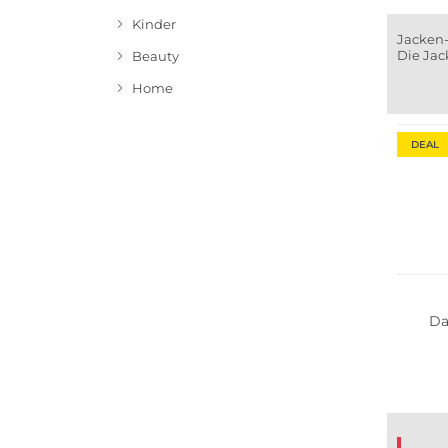
Kinder
Jacken-
Die Jac
Beauty
Home
Große 
DEAL
Bestsel
Da