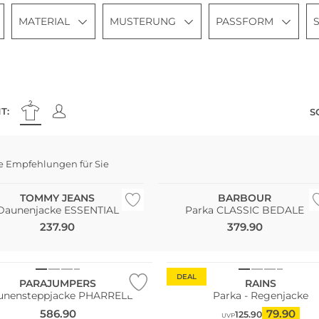
MATERIAL
MUSTERUNG
PASSFORM
S
T:
S
e Empfehlungen für Sie
Bestseller
TOMMY JEANS
BARBOUR
Daunenjacke ESSENTIAL
Parka CLASSIC BEDALE
237.90
379.90
DEAL
PARAJUMPERS
RAINS
unensteppjacke PHARRELL
Parka - Regenjacke
586.90
79.90
125.90
UVP