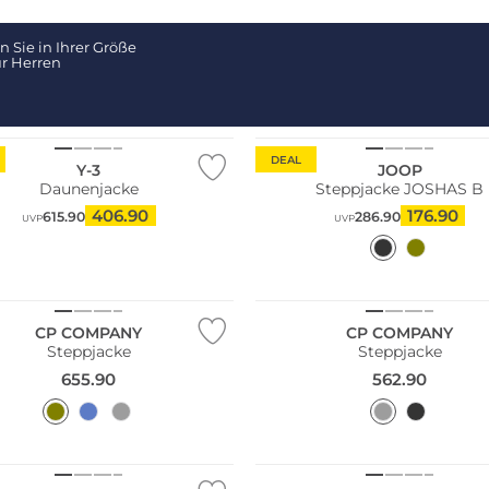
 Sie in Ihrer Größe
r Herren
DEAL
Y-3
JOOP
Daunenjacke
Steppjacke JOSHAS B
406.90
176.90
615.90
286.90
UVP
UVP
CP COMPANY
CP COMPANY
Steppjacke
Steppjacke
655.90
562.90
NEU