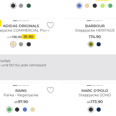
Große Größen
ltig
Bestseller
ADIDAS ORIGINALS
BARBOUR
ppjacke COMMERCIAL PUFF
Steppjacke HERITAGE
91.90
174.90
136.90
UVP
ielfalt
 und Stil für jede Jahreszeit
Nachhaltig
RAINS
MARC O'POLO
Parka - Regenjacke
Steppjacke SDND
97.90
173.90
ab
ab