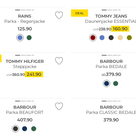
DEAL
RAINS
TOMMY JEANS
Parka - Regenjacke
Daunenjacke ESSENTI
125.90
160.90
238.90
UVP
Bestseller
TOMMY HILFIGER
BARBOUR
Steppjacke
Parka BEDALE
241.90
379.90
360.90
ab
UVP
ler
Bestseller
BARBOUR
BARBOUR
Parka BEAUFORT
Parka CLASSIC BEDAL
407.90
379.90