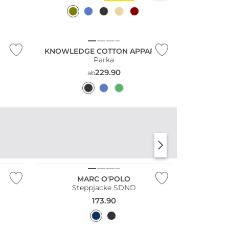
KNOWLEDGE COTTON APPAREL
Parka
229.90
ab
Nachhaltig
MARC O'POLO
Steppjacke SDND
173.90