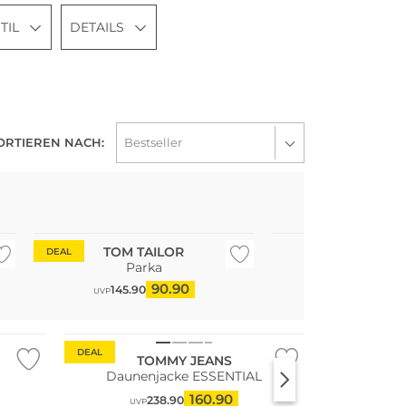
TIL
DETAILS
ORTIEREN NACH:
Bestseller
TOM TAILOR
BARBO
DEAL
Parka
Parka BED
90.90
382.90
145.90
UVP
DEAL
TOMMY JEANS
Daunenjacke ESSENTIAL
160.90
238.90
UVP