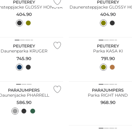
PEUTEREY
PEUTEREY
nsteppjacke GLOSSY HONOVA
Daunensteppjacke GLOSSY 
404.90
404.90
NEU
PEUTEREY
PEUTEREY
Daunenparka KRUGER
Parka KASA KI
745.90
791.90
NEU
PARAJUMPERS
PARAJUMPERS
Daunenjacke PHARRELL
Parka RIGHT HAND
586.90
968.90
NEU