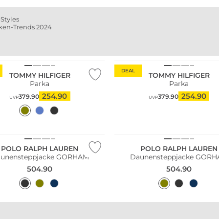
Styles
ken-Trends 2024
Große Größen
WELLENSTEYN
JOOP
Größen
Nachhaltig
Steppjacke BJMS
Lederjacke
DEAL
TOMMY HILFIGER
TOMMY HILFIGER
Jetzt shoppen
Jetzt shoppen
Parka
Parka
254.90
254.90
379.90
379.90
UVP
UVP
ler
POLO RALPH LAUREN
POLO RALPH LAUREN
unensteppjacke GORHAM
Daunensteppjacke GOR
504.90
504.90