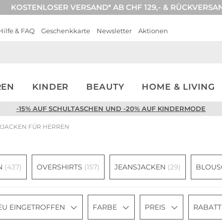
KOSTENLOSER VERSAND* AB CHF 129,- & RÜCKVERSA
Hilfe & FAQ
Geschenkkarte
Newsletter
Aktionen
REN
KINDER
BEAUTY
HOME & LIVING
-15% AUF SCHULTASCHEN UND -20% AUF KINDERMODE
RJACKEN FÜR HERREN
N
(437)
OVERSHIRTS
(157)
JEANSJACKEN
(29)
BLOUS
EU EINGETROFFEN
FARBE
PREIS
RABATT