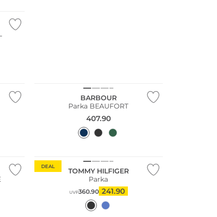
AL
Bestseller
BARBOUR
Parka BEAUFORT
407.90
Große Größen
Bestseller
Nachhaltig
DEAL
TOMMY HILFIGER
E
Parka
241.90
360.90
UVP