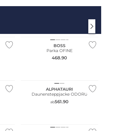
NEU
BOSS
Parka OFINE
468.90
NEU
ALPHATAURI
Daunensteppjacke ODORU
561.90
ab
NEU