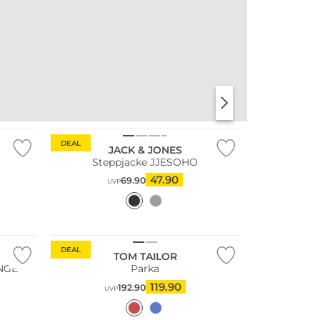
Nachhaltig
DEAL
JACK & JONES
Steppjacke JJESOHO
47.90
69.90
UVP
DEAL
TOM TAILOR
NGE
Parka
119.90
192.90
UVP