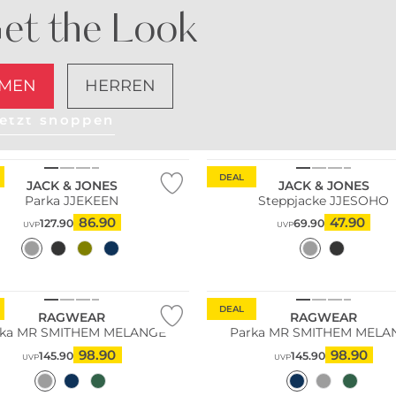
et the Look
MEN
HERREN
etzt shoppen
ltig
Nachhaltig
DEAL
JACK & JONES
JACK & JONES
Parka JJEKEEN
Steppjacke JJESOHO
86.90
47.90
127.90
69.90
UVP
UVP
DEAL
RAGWEAR
RAGWEAR
rka MR SMITHEM MELANGE
Parka MR SMITHEM MELA
98.90
98.90
145.90
145.90
UVP
UVP