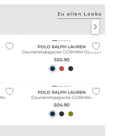
Zu allen Looks
PME LEGEND
NUD
Steppjacke
Bom
POLO RALPH LAUREN
Jetzt shoppen
Je
Daunensteppjacke GORHAM GLOSSY
550.90
POLO RALPH LAUREN
HAM
Daunensteppjacke GORHAM
504.90