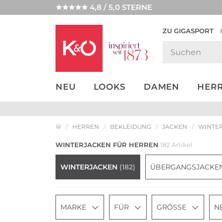
★★★★★ 4,8 / 5,0 STERNE
ZU GIGASPORT
GET THE
NEW IN
WEDDING
LOOK
VIBES
NEU
LOOKS
DAMEN
HER
HERREN
BEKLEIDUNG
JACKEN
WINTE
WINTERJACKEN FÜR HERREN
182 Artikel
WINTERJACKEN
(182)
ÜBERGANGSJACKE
MARKE
FÜR
GRÖSSE
N