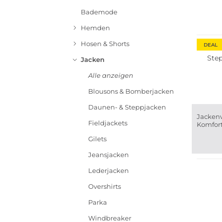
Bademode
Nachha
Hemden
Hosen & Shorts
DEAL
Ste
Jacken
Alle anzeigen
Blousons & Bomberjacken
Daunen- & Steppjacken
Jackenv
Fieldjackets
Komfort
Gilets
Jeansjacken
Lederjacken
Overshirts
Parka
Windbreaker