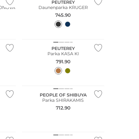
PEUTEREY
HONOVA
Daunenparka KRUGER
745.90
NEU
PEUTEREY
Parka KASA KI
791.90
NEU
PEOPLE OF SHIBUYA
Parka SHIRAKAMIS
712.90
NEU