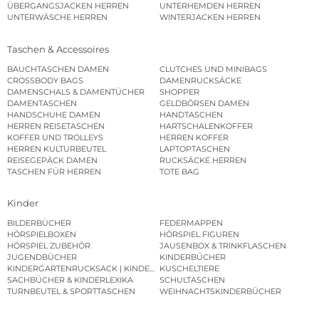
ÜBERGANGSJACKEN HERREN
UNTERHEMDEN HERREN
UNTERWÄSCHE HERREN
WINTERJACKEN HERREN
Taschen & Accessoires
BAUCHTASCHEN DAMEN
CLUTCHES UND MINIBAGS
CROSSBODY BAGS
DAMENRUCKSÄCKE
DAMENSCHALS & DAMENTÜCHER
SHOPPER
DAMENTASCHEN
GELDBÖRSEN DAMEN
HANDSCHUHE DAMEN
HANDTASCHEN
HERREN REISETASCHEN
HARTSCHALENKOFFER
KOFFER UND TROLLEYS
HERREN KOFFER
HERREN KULTURBEUTEL
LAPTOPTASCHEN
REISEGEPÄCK DAMEN
RUCKSÄCKE HERREN
TASCHEN FÜR HERREN
TOTE BAG
Kinder
BILDERBÜCHER
FEDERMAPPEN
HÖRSPIELBOXEN
HÖRSPIEL FIGUREN
HÖRSPIEL ZUBEHÖR
JAUSENBOX & TRINKFLASCHEN
JUGENDBÜCHER
KINDERBÜCHER
KINDERGARTENRUCKSACK | KINDERGARTENBEUTEL
KUSCHELTIERE
SACHBÜCHER & KINDERLEXIKA
SCHULTASCHEN
TURNBEUTEL & SPORTTASCHEN
WEIHNACHTSKINDERBÜCHER