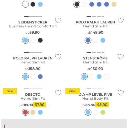
SEIDENSTICKER
POLO RALPH LAUREN
Business Hemd Comfort Fit
Hemd Slim Fit
59.90
148.90
ab
ab
POLO RALPH LAUREN
STENSTRÖMS
Hemd Slim Fit
Hemd Slim Fit
158.90
150.90
ab
ab
Nachhaltig
DEAL
DEAL
DESOTO
OLYMP LEVEL FIVE
Hemd Slim Fit
Hemd Body Fit
67.90
45.90
89.90
69.90
UVP
UVP