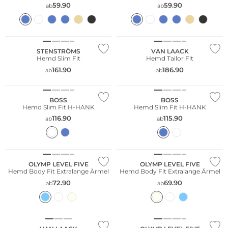
59.90
59.90
ab
ab
STENSTRÖMS
VAN LAACK
Hemd Slim Fit
Hemd Tailor Fit
161.90
186.90
ab
ab
BOSS
BOSS
Hemd Slim Fit H-HANK
Hemd Slim Fit H-HANK
116.90
115.90
ab
ab
XL Ärmellänge
XL Ärmellänge
Nachhaltig
Nachhaltig
OLYMP LEVEL FIVE
OLYMP LEVEL FIVE
Hemd Body Fit Extralange Ärmel
Hemd Body Fit Extralange Ärmel
72.90
69.90
ab
ab
XL Ärmellänge
Große Größen
Nachhaltig