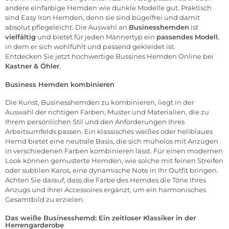
andere einfarbige Hemden wie dunkle Modelle gut. Praktisch
sind Easy Iron Hemden, denn sie sind bügelfrei und damit
absolut pflegeleicht. Die Auswahl an
Businesshemden
ist
vielfältig
und bietet für jeden Männertyp ein
passendes
Modell
,
in dem er sich wohlfühlt und passend gekleidet ist.
Entdecken Sie jetzt hochwertige Bussines Hemden Online bei
Kastner & Öhler
.
Business Hemden kombinieren
Die Kunst, Businesshemden zu kombinieren, liegt in der
Auswahl der richtigen Farben, Muster und Materialien, die zu
Ihrem persönlichen Stil und den Anforderungen Ihres
Arbeitsumfelds passen. Ein klassisches weißes oder hellblaues
Hemd bietet eine neutrale Basis, die sich mühelos mit Anzügen
in verschiedenen Farben kombinieren lässt. Für einen modernen
Look können gemusterte Hemden, wie solche mit feinen Streifen
oder subtilen Karos, eine dynamische Note in Ihr Outfit bringen.
Achten Sie darauf, dass die Farbe des Hemdes die Töne Ihres
Anzugs und Ihrer Accessoires ergänzt, um ein harmonisches
Gesamtbild zu erzielen.
Das weiße Businesshemd: Ein zeitloser Klassiker in der
Herrengarderobe