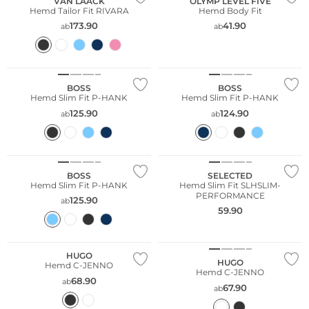
VAN LAACK
OLYMP LEVEL FIVE
Hemd Tailor Fit RIVARA
Hemd Body Fit
173.90
41.90
ab
ab
Bestseller
BOSS
BOSS
Hemd Slim Fit P-HANK
Hemd Slim Fit P-HANK
125.90
124.90
ab
ab
Bestseller
Bestseller
Nachhaltig
BOSS
SELECTED
Hemd Slim Fit P-HANK
Hemd Slim Fit SLHSLIM-
PERFORMANCE
125.90
ab
59.90
HUGO
HUGO
Hemd C-JENNO
Hemd C-JENNO
68.90
ab
67.90
ab