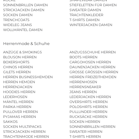
SONNENBRILLEN DAMEN
STIEFELETTEN FÜR DAMEN
STRICKJACKEN DAMEN
SWEATER DAMEN
SOCKEN DAMEN
TRACHTENKLEIDER
TRENCHCOATS
T-SHIRTS DAMEN
WIDELEG JEANS
WINTERJACKEN DAMEN
WOLLMÄNTEL DAMEN
Herrenmode & Schuhe
ANZÜGE & SMOKINGS
ANZUGSSCHUHE HERREN
BLOUSON HERREN
BOOTS HERREN
BOXERSHORTS
CARGOHOSEN HERREN
CHINOS HERREN
DAUNENJACKEN HERREN
GILETS HERREN
GROSSE GRÖSSEN HERREN
HERREN BUSINESSHEMDEN
HERREN FREIZEITHEMDEN
HERREN HEMDEN
HERRENHOSEN
HERRENJACKEN
HERRENSNEAKER
HOODIES HERREN
JEANS HERREN
LEDERHOSEN
LEDERJACKEN HERREN
MÄNTEL HERREN
OVERSHIRTS HERREN
PARKA HERREN
POLOSHIRTS HERREN
PULLOVER HERREN
PULLUNDER HERREN
PYJAMAS HERREN
RUCKSÄCKE HERREN
SAKKOS
SOCKEN HERREN
SOCKEN MULTIPACKS
SONNENBRILLEN HERREN
STRICKJACKEN HERREN
SWEATER HERREN
TRACHTENMODE HERREN
T-SHIRTS HERREN