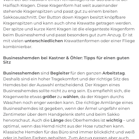
Haifisch Kragen. Diese Kragenform hat weit auseinander
stehende Kragenspitzen und passt gut zu einem breiten
Sakkoausschnitt. Der Button down Kragen besitzt knöpfbare
Kragenspitzen und kann auch ohne Krawatte getragen werden.
Der spitze und kurze Kent Kragen ist die eleganteste Kragenform
beim Businesshemd und passt besonders gut zum Anzug. Er ist
mit vielen
unterschiedlichen
Krawattenformen oder einer Fliege
kombinierbar.
Businesshemden bei Kastner & Öhler: Tipps für einen guten
Sitz
Businesshemden
sind
Begleiter
für den ganzen
Arbeitstag
.
Deshalb sind ein hoher Tragekomfort und der richtige Sitz des
Hemdes bei der Auswahl entscheidend. Der Kragen eines
Businesshemdes sollte nicht zu eng sein. Es empfiehlt sich, die
Kragenweite etwas
größer
zu
wählen
, da der Kragen durchs
Waschen noch enger werden kann. Die richtige Armlänge eines
Businesshemdes ist gegeben, wenn der Ärmel ungefähr einen
Zentimeter über dem Handgelenk steht und beim Sakko
hervorschaut. Auch die
Länge
des Oberhemdes ist
wichtig
– und
optimal, wenn das Hemd nicht aus der Hose rutschen kann.
Klassische Hemden für das Büro sind immer blickdicht und weiß
oder in hellen Farben gehalten. Zum Anzug passen aber auch