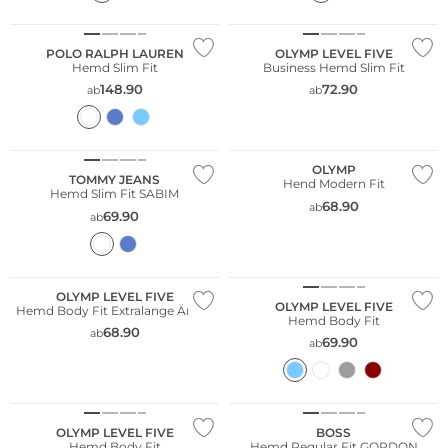
Nachhaltig
POLO RALPH LAUREN
OLYMP LEVEL FIVE
Hemd Slim Fit
Business Hemd Slim Fit
148.90
72.90
ab
ab
Große Größen
Nachhaltig
OLYMP
TOMMY JEANS
Hend Modern Fit
Hemd Slim Fit SABIM
68.90
ab
69.90
ab
XL Ärmellänge
Große Größen
Nachhaltig
Nachhaltig
OLYMP LEVEL FIVE
OLYMP LEVEL FIVE
Hemd Body Fit Extralange Ärmel
Hemd Body Fit
68.90
ab
69.90
ab
Große Größen
Nachhaltig
OLYMP LEVEL FIVE
BOSS
Hemd Body Fit
Hemd Regular Fit GORDON