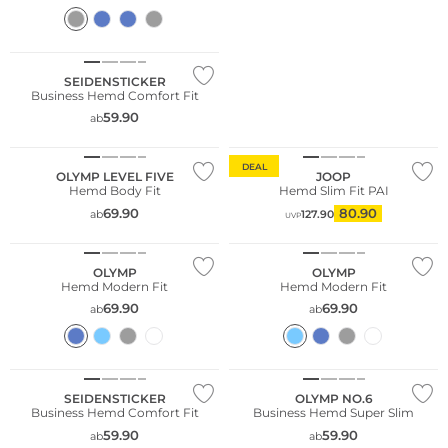
SEIDENSTICKER
Business Hemd Comfort Fit
59.90
ab
Nachhaltig
Nachhaltig
DEAL
OLYMP LEVEL FIVE
JOOP
Hemd Body Fit
Hemd Slim Fit PAI
Große Größen
Große Größen
69.90
80.90
ab
127.90
UVP
Nachhaltig
Nachhaltig
OLYMP
OLYMP
Hemd Modern Fit
Hemd Modern Fit
69.90
69.90
ab
ab
Große Größen
Nachhaltig
SEIDENSTICKER
OLYMP NO.6
Business Hemd Comfort Fit
Business Hemd Super Slim
59.90
59.90
ab
ab