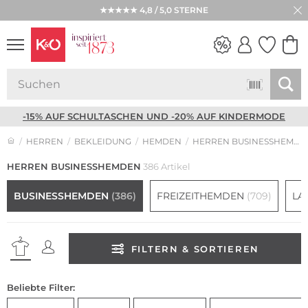
★★★★★ 4,8 / 5,0 STERNE
NEW IN
WEDDING
VIBES
-15% AUF SCHULTASCHEN UND -20% AUF KINDERMODE
HERREN
BEKLEIDUNG
HEMDEN
HERREN BUSINESSHEMDEN
HERREN BUSINESSHEMDEN
386 Artikel
BUSINESSHEMDEN
(386)
FREIZEITHEMDEN
(709)
LA
FILTERN & SORTIEREN
Beliebte Filter: