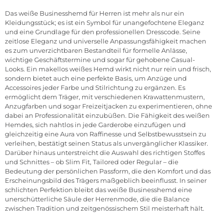
Das weiße Businesshemd für Herren ist mehr als nur ein
Kleidungsstück; es ist ein Symbol für unangefochtene Eleganz
und eine Grundlage für den professionellen Dresscode. Seine
zeitlose Eleganz und universelle Anpassungsfähigkeit machen
es zum unverzichtbaren Bestandteil für formelle Anlässe,
wichtige Geschäftstermine und sogar für gehobene Casual-
Looks. Ein makellos weißes Hemd wirkt nicht nur rein und frisch,
sondern bietet auch eine perfekte Basis, um Anzüge und
Accessoires jeder Farbe und Stilrichtung zu ergänzen. Es
ermöglicht dem Träger, mit verschiedenen Krawattenmustern,
Anzugfarben und sogar Freizeitjacken zu experimentieren, ohne
dabei an Professionalität einzubüßen. Die Fähigkeit des weißen
Hemdes, sich nahtlos in jede Garderobe einzufügen und
gleichzeitig eine Aura von Raffinesse und Selbstbewusstsein zu
verleihen, bestätigt seinen Status als unvergänglicher Klassiker.
Darüber hinaus unterstreicht die Auswahl des richtigen Stoffes
und Schnittes – ob Slim Fit, Tailored oder Regular – die
Bedeutung der persönlichen Passform, die den Komfort und das
Erscheinungsbild des Trägers maßgeblich beeinflusst. In seiner
schlichten Perfektion bleibt das weiße Businesshemd eine
unerschütterliche Säule der Herrenmode, die die Balance
zwischen Tradition und zeitgenössischem Stil meisterhaft hält.