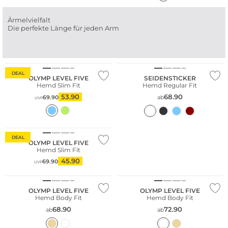
Ärmelvielfalt
Die perfekte Länge für jeden Arm
Nachhaltig
DEAL
OLYMP LEVEL FIVE
SEIDENSTICKER
Hemd Slim Fit
Hemd Regular Fit
53.90
68.90
69.90
ab
UVP
Nachhaltig
DEAL
OLYMP LEVEL FIVE
Hemd Slim Fit
45.90
69.90
UVP
Nachhaltig
Nachhaltig
OLYMP LEVEL FIVE
OLYMP LEVEL FIVE
Hemd Body Fit
Hemd Body Fit
68.90
72.90
ab
ab