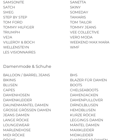
SAMSONITE
SANETTA
SATCH
SKINY
SMEG
SOMEDAY
STEP BY STEP
TAMARIS
TOM FORD
TOM TAILOR
TOMMY HILFIGER
TOMMY JEANS
TRIUMPH
VEE COLLECTIVE
VEJA
VERO MODA
VILLEROY & BOCH
WEEKEND MAX MARA
WELLENSTEYN
WMF
LES VISIONNAIRES
Damenmode & Schuhe
BALLOON / BARREL JEANS
BHS
BIKINIS
BLAZER FÜR DAMEN
BLUSEN
BOOTS
CAPES
CHELSEABOOTS
DAMENHOSEN
DAMENJACKEN
DAMENKLEIDER
DAMENPULLOVER
DAUNENMÄNTEL DAMEN
DIRNDLBLUSEN
GROSSE GRÖSSEN DAMEN
HEMDBLUSEN
JEANS DAMEN
KURZE RÖCKE
LANGE RÖCKE
LEGGINGS DAMEN
LOUNGEWEAR
MÄNTEL DAMEN
MARLENEHOSE
MAXIKLEIDER
MIDI RÖCKE
MIDIKLEIDER
RÖCKE
SHAPEWEAR DAMEN