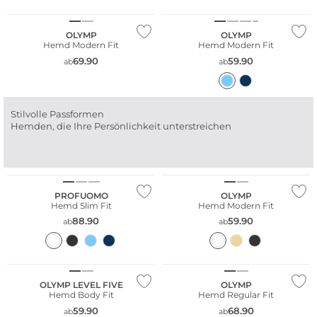
Nachhaltig
OLYMP
OLYMP
Hemd Modern Fit
Hemd Modern Fit
69.90
59.90
ab
ab
Stilvolle Passformen
Hemden, die Ihre Persönlichkeit unterstreichen
Große Größen
Nachhaltig
PROFUOMO
OLYMP
Hemd Slim Fit
Hemd Modern Fit
88.90
59.90
ab
ab
Große Größen
Bestseller
Nachhaltig
Nachhaltig
OLYMP LEVEL FIVE
OLYMP
Hemd Body Fit
Hemd Regular Fit
59.90
68.90
ab
ab