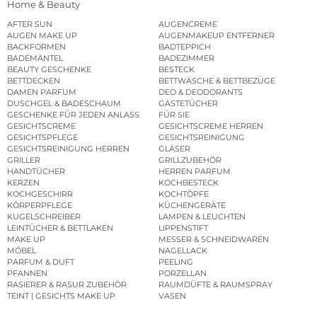
Home & Beauty
AFTER SUN
AUGENCREME
AUGEN MAKE UP
AUGENMAKEUP ENTFERNER
BACKFORMEN
BADTEPPICH
BADEMÄNTEL
BADEZIMMER
BEAUTY GESCHENKE
BESTECK
BETTDECKEN
BETTWÄSCHE & BETTBEZÜGE
DAMEN PARFUM
DEO & DEODORANTS
DUSCHGEL & BADESCHAUM
GÄSTETÜCHER
GESCHENKE FÜR JEDEN ANLASS
FÜR SIE
GESICHTSCREME
GESICHTSCREME HERREN
GESICHTSPFLEGE
GESICHTSREINIGUNG
GESICHTSREINIGUNG HERREN
GLÄSER
GRILLER
GRILLZUBEHÖR
HANDTÜCHER
HERREN PARFUM
KERZEN
KOCHBESTECK
KOCHGESCHIRR
KOCHTÖPFE
KÖRPERPFLEGE
KÜCHENGERÄTE
KUGELSCHREIBER
LAMPEN & LEUCHTEN
LEINTÜCHER & BETTLAKEN
LIPPENSTIFT
MAKE UP
MESSER & SCHNEIDWAREN
MÖBEL
NAGELLACK
PARFUM & DUFT
PEELING
PFANNEN
PORZELLAN
RASIERER & RASUR ZUBEHÖR
RAUMDÜFTE & RAUMSPRAY
TEINT | GESICHTS MAKE UP
VASEN