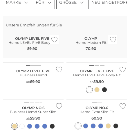
MARKE
FÜR
GRÖSSE
NEU EINGETROFF
Nachhaltig
Große Größen
Nachhaltig
Na
Unsere Empfehlungen für Sie
Bestseller
Große Größen
Gr
OLYMP LEVEL FIVE
OLYMP
Hemd LEVEL FIVE Body Fit
Hemd Modern Fit
Große Größen
59.90
70.90
Bestseller
Nachhaltig
Nachhaltig
OLYMP LEVEL FIVE
OLYMP LEVEL FIVE
Business Hemd
Hemd LEVEL FIVE Body Fit
69.90
59.90
ab
ab
Große Größen
Große Größen
Nachhaltig
Nachhaltig
OLYMP NO.6
OLYMP NO.6
Business Hemd Super Slim
Hemd Extra Slim Fit
59.90
60.90
ab