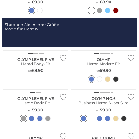
69.90
68.90
ab
ab
Shoppen Sie in Ihrer Größe
Mode für Herren
Große Größen
Nachhaltig
Nachhaltig
OLYMP LEVEL FIVE
OLYMP
Hemd Body-Fit
Hemd Modern Fit
68.90
59.90
ab
ab
Große Größen
Große Größen
Nachhaltig
Nachhaltig
OLYMP LEVEL FIVE
OLYMP NO.6
Hemd Body Fit
Business Hemd Super Slim
59.90
59.90
ab
ab
Nachhaltig
OLYMP
PROFUOMO