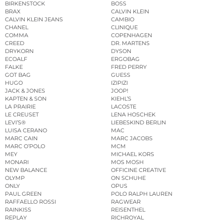
BIRKENSTOCK
BOSS
BRAX
CALVIN KLEIN
CALVIN KLEIN JEANS
CAMBIO
CHANEL
CLINIQUE
COMMA
COPENHAGEN
CREED
DR. MARTENS
DRYKORN
DYSON
ECOALF
ERGOBAG
FALKE
FRED PERRY
GOT BAG
GUESS
HUGO
IZIPIZI
JACK & JONES
JOOP!
KAPTEN & SON
KIEHL’S
LA PRAIRIE
LACOSTE
LE CREUSET
LENA HOSCHEK
LEVI’S®
LIEBESKIND BERLIN
LUISA CERANO
MAC
MARC CAIN
MARC JACOBS
MARC O’POLO
MCM
MEY
MICHAEL KORS
MONARI
MOS MOSH
NEW BALANCE
OFFICINE CREATIVE
OLYMP
ON SCHUHE
ONLY
OPUS
PAUL GREEN
POLO RALPH LAUREN
RAFFAELLO ROSSI
RAGWEAR
RAINKISS
REISENTHEL
REPLAY
RICHROYAL