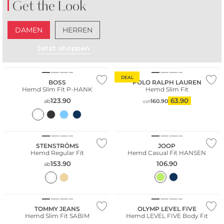
Get the Look
DAMEN
HERREN
Jetzt shoppen
DEAL
BOSS
POLO RALPH LAUREN
Hemd Slim Fit P-HANK
Hemd Slim Fit
123.90
63.90
ab
160.90
UVP
STENSTRÖMS
JOOP
Hemd Regular Fit
Hemd Casual Fit HANSEN
153.90
106.90
ab
Große Größen
Bestseller
Nachhaltig
TOMMY JEANS
OLYMP LEVEL FIVE
Hemd Slim Fit SABIM
Hemd LEVEL FIVE Body Fit