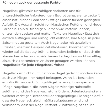
Für jeden Look der passende Farbton
Nagellack gibt es in unzähligen Varianten und für
unterschiedliche Anforderungen. Es gibt transparente Lacke für
einen natürlichen Look oder kräftige Farben für den gewagten
Auftritt. Die Auswahl reicht von klassischen Rottönen und Nude-
Farben bis hin zu trendigen Farben wie Pastellnuancen,
glitzernden Lacken und matten Texturen. Nagellack lässt sich
einfach auftragen und ermöglicht es Ihnen, Ihre Nägel in jeder
Saison neu zu gestalten. Auch Nagellacke mit speziellen
Effekten, wie zum Beispiel Metallic-Finish, kommen immer
wieder auf die Beauty-Bühne. Besonders beliebt sind auch die
klassischen roten und roséfarbenen Lacke, die sowohl im Alltag
als auch zu besonderen Anlässen getragen werden können.
Nagellacke für jede Pflegebedürfnisse
Nagellack ist nicht nur für schöne Nägel gedacht, sondern kann
auch zur Pflege Ihrer Nägel beitragen. Wenn Sie besonders
empfindliche oder brüchige Nägel haben, gibt es spezielle
Pflege-Nagellacke, die Ihren Nägeln wichtige Nährstoffe
zuführen und das Nagelwachstum fördern. Unterlacke sind ein
weiterer wichtiger Bestandteil der Nagelpflege. Sie sorgen dafür,
dass der Nagellack gleichmäßig aufgetragen wird und
verhindern, dass der Nagel verfärbt. Zusätzlich gibt es auch