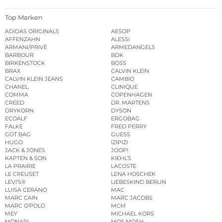
Top Marken
ADIDAS ORIGINALS
AESOP
AFFENZAHN
ALESSI
ARMANI/PRIVÉ
ARMEDANGELS
BARBOUR
BDK
BIRKENSTOCK
BOSS
BRAX
CALVIN KLEIN
CALVIN KLEIN JEANS
CAMBIO
CHANEL
CLINIQUE
COMMA
COPENHAGEN
CREED
DR. MARTENS
DRYKORN
DYSON
ECOALF
ERGOBAG
FALKE
FRED PERRY
GOT BAG
GUESS
HUGO
IZIPIZI
JACK & JONES
JOOP!
KAPTEN & SON
KIEHL’S
LA PRAIRIE
LACOSTE
LE CREUSET
LENA HOSCHEK
LEVI’S®
LIEBESKIND BERLIN
LUISA CERANO
MAC
MARC CAIN
MARC JACOBS
MARC O’POLO
MCM
MEY
MICHAEL KORS
MONARI
MOS MOSH