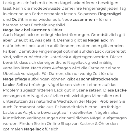
Lack ganz einfach mit einem Nagellackentferner beseitigen
lässt, kann die modebewusste Dame ihre Fingernägel jeden Tag
in einer neuen Farbe erstrahlen lassen. So passen
Fingernägel
und
Outfit
immer wieder aufs Neue
zusammen
– für ein
harmonisches Erscheinungsbild.
Nagellack bei Kastner & Öhler
Auch Nagellack unterliegt Modeströmungen. Grundsätzlich gilt
aber: Erlaubt ist, was gefällt. Deshalb gibt es
Nagellack
im
natürlichen Look und in auffallenden, matten oder glitzernden
Farben. Damit die Fingernägel optimal auf den Lack vorbereitet
sind, sollte zunächst ein Unterlack aufgetragen werden. Dieser
bewirkt, dass sich der eigentliche Nagellack gleichmäßig
verteilen lässt. Nach dem Auftragen wird die Farbe mit einem
Überlack versiegelt. Für Damen, die nur wenig Zeit für die
Nagelpflege
aufbringen können, gibt es
schnelltrocknende
Lacke
. Selbst brüchige Nägel lassen sich mit einem auf das
Problem zugeschnittenen Lack gut in Szene setzen. Diese
Lacke
versorgen den Nagel zusätzlich mit wichtigen Mineralien und
unterstützen das natürliche Wachstum der Nägel. Probieren Sie
auch Permanentlacke aus. Es handelt sich hierbei um farbige
Lacke aus Acryl, die bevorzugt auf modellierten Nägeln, also
künstlichen Verlängerungen der natürlichen Nägel, aufgetragen
werden. Finden Sie im Online Shop von Kastner & Öhler den
optimalen
Nagellack
für sich!