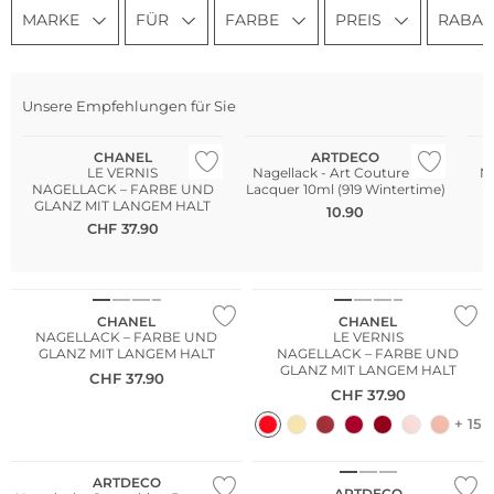
MARKE
FÜR
FARBE
PREIS
RABAT
Unsere Empfehlungen für Sie
CHANEL
ARTDECO
LE VERNIS
Nagellack - Art Couture Nail
Na
NAGELLACK – FARBE UND
Lacquer 10ml (919 Wintertime)
GLANZ MIT LANGEM HALT
10.90
CHF
37.90
CHANEL
CHANEL
NAGELLACK – FARBE UND
LE VERNIS
GLANZ MIT LANGEM HALT
NAGELLACK – FARBE UND
GLANZ MIT LANGEM HALT
CHF
37.90
CHF
37.90
+ 15
ARTDECO
ARTDECO