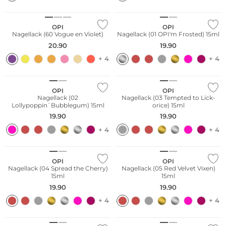
OPI
OPI
Nagellack (60 Vogue en Violet)
Nagellack (01 OPI'm Frosted) 15ml
20.90
19.90
+ 4
+ 4
OPI
OPI
Nagellack (02
Nagellack (03 Tempted to Lick-
Lollypoppin`Bubblegum) 15ml
orice) 15ml
19.90
19.90
+ 4
+ 4
OPI
OPI
Nagellack (04 Spread the Cherry)
Nagellack (05 Red Velvet Vixen)
15ml
15ml
19.90
19.90
+ 4
+ 4