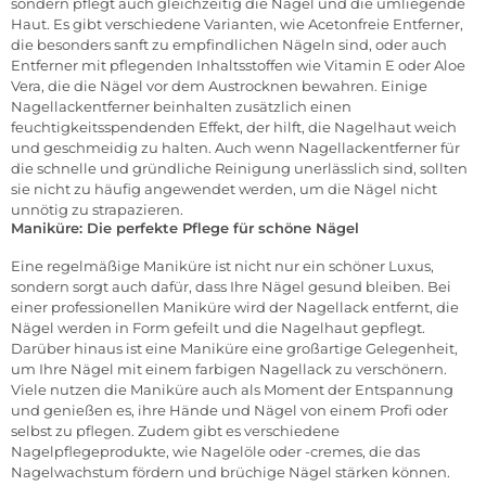
sondern pflegt auch gleichzeitig die Nägel und die umliegende
Haut. Es gibt verschiedene Varianten, wie Acetonfreie Entferner,
die besonders sanft zu empfindlichen Nägeln sind, oder auch
Entferner mit pflegenden Inhaltsstoffen wie Vitamin E oder Aloe
Vera, die die Nägel vor dem Austrocknen bewahren. Einige
Nagellackentferner beinhalten zusätzlich einen
feuchtigkeitsspendenden Effekt, der hilft, die Nagelhaut weich
und geschmeidig zu halten. Auch wenn Nagellackentferner für
die schnelle und gründliche Reinigung unerlässlich sind, sollten
sie nicht zu häufig angewendet werden, um die Nägel nicht
unnötig zu strapazieren.
Maniküre: Die perfekte Pflege für schöne Nägel
Eine regelmäßige
Maniküre
ist nicht nur ein schöner Luxus,
sondern sorgt auch dafür, dass Ihre Nägel gesund bleiben. Bei
einer professionellen Maniküre wird der Nagellack entfernt, die
Nägel werden in Form gefeilt und die Nagelhaut gepflegt.
Darüber hinaus ist eine Maniküre eine großartige Gelegenheit,
um Ihre Nägel mit einem farbigen Nagellack zu verschönern.
Viele nutzen die Maniküre auch als Moment der Entspannung
und genießen es, ihre Hände und Nägel von einem Profi oder
selbst zu pflegen. Zudem gibt es verschiedene
Nagelpflegeprodukte
, wie Nagelöle oder -cremes, die das
Nagelwachstum fördern und brüchige Nägel stärken können.