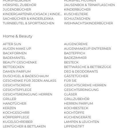
HÖRSPIELBOXEN
HÖRSPIEL FIGUREN
HÖRSPIEL ZUBEHÖR
JAUSENBOX & TRINKFLASCHEN
JUGENDBÜCHER
KINDERBÜCHER
KINDERGARTENRUCKSACK | KINDERGARTENBEUTEL
KUSCHELTIERE
SACHBÜCHER & KINDERLEXIKA
SCHULTASCHEN
TURNBEUTEL & SPORTTASCHEN
WEIHNACHTSKINDERBÜCHER
Home & Beauty
AFTER SUN
AUGENCREME
AUGEN MAKE UP
AUGENMAKEUP ENTFERNER
BACKFORMEN
BADTEPPICH
BADEMÄNTEL
BADEZIMMER
BEAUTY GESCHENKE
BESTECK
BETTDECKEN
BETTWÄSCHE & BETTBEZÜGE
DAMEN PARFUM
DEO & DEODORANTS
DUSCHGEL & BADESCHAUM
GÄSTETÜCHER
GESCHENKE FÜR JEDEN ANLASS
FÜR SIE
GESICHTSCREME
GESICHTSCREME HERREN
GESICHTSPFLEGE
GESICHTSREINIGUNG
GESICHTSREINIGUNG HERREN
GLÄSER
GRILLER
GRILLZUBEHÖR
HANDTÜCHER
HERREN PARFUM
KERZEN
KOCHBESTECK
KOCHGESCHIRR
KOCHTÖPFE
KÖRPERPFLEGE
KÜCHENGERÄTE
KUGELSCHREIBER
LAMPEN & LEUCHTEN
LEINTÜCHER & BETTLAKEN
LIPPENSTIFT