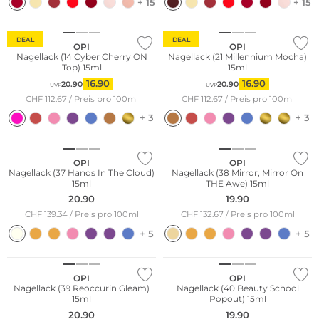
+ 15
+ 15
DEAL
DEAL
OPI
OPI
Nagellack (14 Cyber Cherry ON
Nagellack (21 Millennium Mocha)
Top) 15ml
15ml
16.90
16.90
20.90
20.90
UVP
UVP
CHF 112.67 / Preis pro 100ml
CHF 112.67 / Preis pro 100ml
+ 3
+ 3
OPI
OPI
Nagellack (37 Hands In The Cloud)
Nagellack (38 Mirror, Mirror On
15ml
THE Awe) 15ml
20.90
19.90
CHF 139.34 / Preis pro 100ml
CHF 132.67 / Preis pro 100ml
+ 5
+ 5
OPI
OPI
Nagellack (39 Reoccurin Gleam)
Nagellack (40 Beauty School
15ml
Popout) 15ml
20.90
19.90