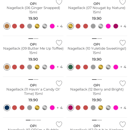
OPI
OPI
Nagellack (06 Ginger Snapped)
Nagellack (07 Nougat by Nature)
15ml
15ml
19.90
19.90
+ 4
+ 4
OPI
OPI
Nagellack (09 Butter Me Up Toffee)
Nagellack (10 Yuletide Sweetings!)
15ml
15ml
19.90
19.90
+ 4
+ 4
OPI
OPI
Nagellack (11 Havin' a Candy OI'
Nagellack (12 Berry and Bright)
Time) 15ml
15ml
19.90
19.90
+ 4
+ 4
OPI
OPI
Nagellack (61 OPI’m a Bubble
Nagellack (62 Put it in Airplane