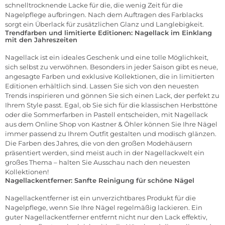
schnelltrocknende Lacke für die, die wenig Zeit für die
Nagelpflege aufbringen. Nach dem Auftragen des Farblacks
sorgt ein Überlack für zusätzlichen Glanz und Langlebigkeit.
Trendfarben und limitierte Editionen: Nagellack im Einklang
mit den Jahreszeiten
Nagellack ist ein ideales Geschenk und eine tolle Möglichkeit,
sich selbst zu verwöhnen. Besonders in jeder Saison gibt es neue,
angesagte Farben und exklusive Kollektionen, die in limitierten
Editionen erhältlich sind. Lassen Sie sich von den neuesten
Trends inspirieren und gönnen Sie sich einen Lack, der perfekt zu
Ihrem Style passt. Egal, ob Sie sich für die klassischen Herbsttöne
oder die Sommerfarben in Pastell entscheiden, mit Nagellack
aus dem Online Shop von Kastner & Öhler können Sie Ihre Nägel
immer passend zu Ihrem Outfit gestalten und modisch glänzen.
Die Farben des Jahres, die von den großen Modehäusern
präsentiert werden, sind meist auch in der Nagellackwelt ein
großes Thema – halten Sie Ausschau nach den neuesten
Kollektionen!
Nagellackentferner: Sanfte Reinigung für schöne Nägel
Nagellackentferner
ist ein unverzichtbares Produkt für die
Nagelpflege, wenn Sie Ihre Nägel regelmäßig lackieren. Ein
guter Nagellackentferner entfernt nicht nur den Lack effektiv,