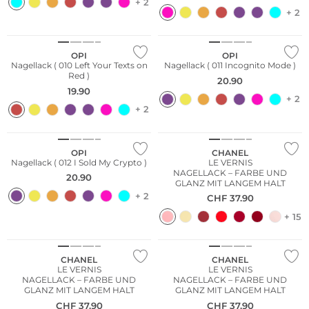
+ 2
+ 2
OPI
OPI
Nagellack ( 010 Left Your Texts on
Nagellack ( 011 Incognito Mode )
Red )
20.90
19.90
+ 2
+ 2
OPI
CHANEL
Nagellack ( 012 I Sold My Crypto )
LE VERNIS
NAGELLACK – FARBE UND
20.90
GLANZ MIT LANGEM HALT
+ 2
CHF
37.90
+ 15
CHANEL
CHANEL
LE VERNIS
LE VERNIS
NAGELLACK – FARBE UND
NAGELLACK – FARBE UND
GLANZ MIT LANGEM HALT
GLANZ MIT LANGEM HALT
CHF
37.90
CHF
37.90