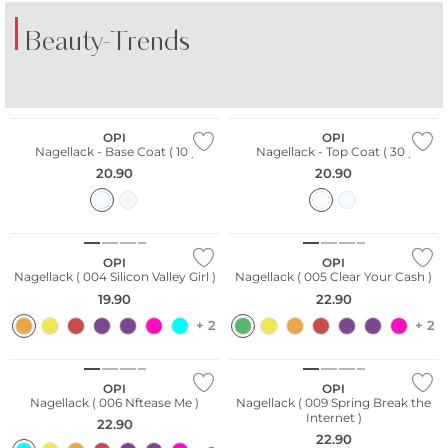
Beauty-Trends
DER DUFT VON
DER DUFT VON
AMALFI
KOPENHAGEN
OPI
OPI
Nagellack - Base Coat ( 10 )
Nagellack - Top Coat ( 30 )
20.90
20.90
OPI
OPI
Nagellack ( 004 Silicon Valley Girl )
Nagellack ( 005 Clear Your Cash )
19.90
22.90
+ 2
+ 2
OPI
OPI
Nagellack ( 006 Nftease Me )
Nagellack ( 009 Spring Break the
Internet )
22.90
22.90