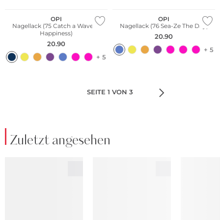
OPI
OPI
Nagellack (75 Catch a Wave of
Nagellack (76 Sea-Ze The Day)
Happiness)
20.90
20.90
+ 5
+ 5
SEITE 1 VON 3
Zuletzt angesehen