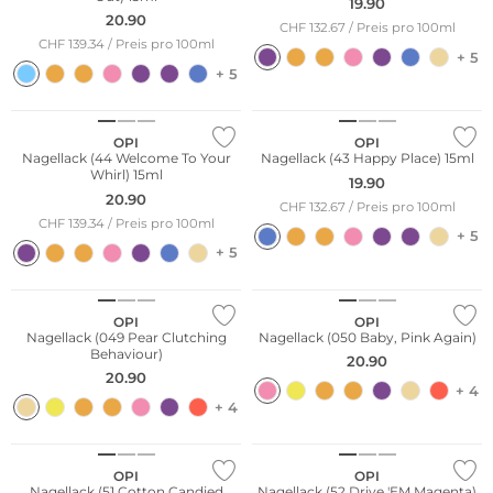
19.90
20.90
CHF 132.67 / Preis pro 100ml
CHF 139.34 / Preis pro 100ml
+ 5
+ 5
OPI
OPI
Nagellack (44 Welcome To Your
Nagellack (43 Happy Place) 15ml
Whirl) 15ml
19.90
20.90
CHF 132.67 / Preis pro 100ml
CHF 139.34 / Preis pro 100ml
+ 5
+ 5
OPI
OPI
Nagellack (049 Pear Clutching
Nagellack (050 Baby, Pink Again)
Behaviour)
20.90
20.90
+ 4
+ 4
OPI
OPI
Nagellack (51 Cotton Candied
Nagellack (52 Drive 'EM Magenta)