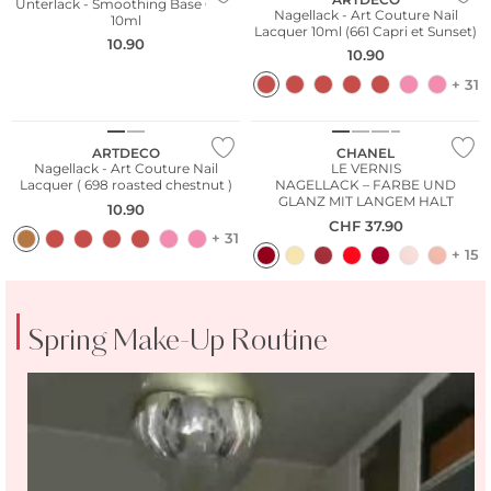
Unterlack - Smoothing Base Coat
Nagellack - Art Couture Nail
10ml
Lacquer 10ml (661 Capri et Sunset)
10.90
10.90
+ 31
ARTDECO
CHANEL
Nagellack - Art Couture Nail
LE VERNIS
Lacquer ( 698 roasted chestnut )
NAGELLACK – FARBE UND
GLANZ MIT LANGEM HALT
10.90
CHF
37.90
+ 31
+ 15
Spring Make-Up Routine