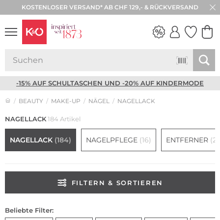
KOSTENLOSER VERSAND* AB CHF 129,- & RÜCKVERSAND
NEW IN
WEDDING
VIBES
-15% AUF SCHULTASCHEN UND -20% AUF KINDERMODE
BEAUTY
MAKE-UP
NÄGEL
NAGELLACK
NAGELLACK
184 Artikel
NAGELLACK
(184)
NAGELPFLEGE
(16)
ENTFERNER
(2)
FILTERN & SORTIEREN
Beliebte Filter: