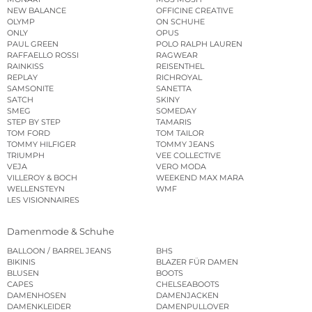
NEW BALANCE
OFFICINE CREATIVE
OLYMP
ON SCHUHE
ONLY
OPUS
PAUL GREEN
POLO RALPH LAUREN
RAFFAELLO ROSSI
RAGWEAR
RAINKISS
REISENTHEL
REPLAY
RICHROYAL
SAMSONITE
SANETTA
SATCH
SKINY
SMEG
SOMEDAY
STEP BY STEP
TAMARIS
TOM FORD
TOM TAILOR
TOMMY HILFIGER
TOMMY JEANS
TRIUMPH
VEE COLLECTIVE
VEJA
VERO MODA
VILLEROY & BOCH
WEEKEND MAX MARA
WELLENSTEYN
WMF
LES VISIONNAIRES
Damenmode & Schuhe
BALLOON / BARREL JEANS
BHS
BIKINIS
BLAZER FÜR DAMEN
BLUSEN
BOOTS
CAPES
CHELSEABOOTS
DAMENHOSEN
DAMENJACKEN
DAMENKLEIDER
DAMENPULLOVER