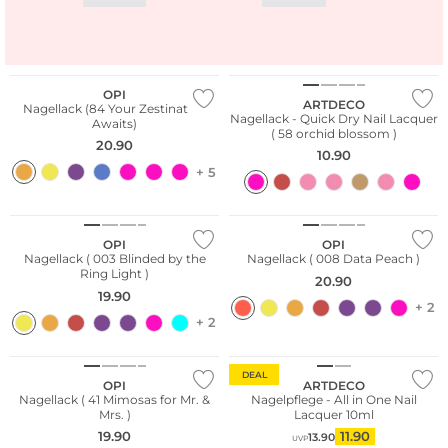
OPI
ARTDECO
Nagellack (84 Your Zestination
Nagellack - Quick Dry Nail Lacquer
Awaits)
( 58 orchid blossom )
20.90
10.90
+ 5
OPI
OPI
Nagellack ( 003 Blinded by the
Nagellack ( 008 Data Peach )
Ring Light )
20.90
19.90
+ 2
+ 2
DEAL
OPI
ARTDECO
Nagellack ( 41 Mimosas for Mr. &
Nagelpflege - All in One Nail
Mrs. )
Lacquer 10ml
19.90
11.90
13.90
UVP