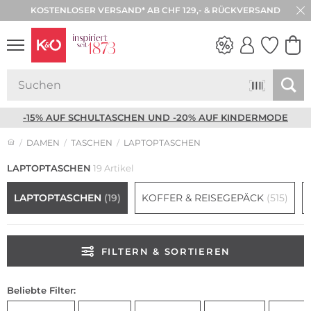
KOSTENLOSER VERSAND* AB CHF 129,- & RÜCKVERSAND
30 TAGE RÜCKGABE
NEW IN
WEDDING
VIBES
-15% AUF SCHULTASCHEN UND -20% AUF KINDERMODE
DAMEN
TASCHEN
LAPTOPTASCHEN
LAPTOPTASCHEN
19 Artikel
LAPTOPTASCHEN
(19)
KOFFER & REISEGEPÄCK
(515)
FILTERN & SORTIEREN
Beliebte Filter: