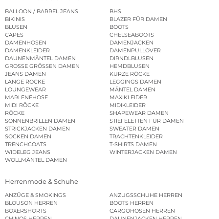
BALLOON / BARREL JEANS
BHS
BIKINIS
BLAZER FÜR DAMEN
BLUSEN
BOOTS
CAPES
CHELSEABOOTS
DAMENHOSEN
DAMENJACKEN
DAMENKLEIDER
DAMENPULLOVER
DAUNENMÄNTEL DAMEN
DIRNDLBLUSEN
GROSSE GRÖSSEN DAMEN
HEMDBLUSEN
JEANS DAMEN
KURZE RÖCKE
LANGE RÖCKE
LEGGINGS DAMEN
LOUNGEWEAR
MÄNTEL DAMEN
MARLENEHOSE
MAXIKLEIDER
MIDI RÖCKE
MIDIKLEIDER
RÖCKE
SHAPEWEAR DAMEN
SONNENBRILLEN DAMEN
STIEFELETTEN FÜR DAMEN
STRICKJACKEN DAMEN
SWEATER DAMEN
SOCKEN DAMEN
TRACHTENKLEIDER
TRENCHCOATS
T-SHIRTS DAMEN
WIDELEG JEANS
WINTERJACKEN DAMEN
WOLLMÄNTEL DAMEN
Herrenmode & Schuhe
ANZÜGE & SMOKINGS
ANZUGSSCHUHE HERREN
BLOUSON HERREN
BOOTS HERREN
BOXERSHORTS
CARGOHOSEN HERREN
CHINOS HERREN
DAUNENJACKEN HERREN