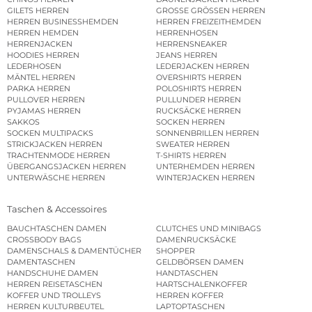
GILETS HERREN
GROSSE GRÖSSEN HERREN
HERREN BUSINESSHEMDEN
HERREN FREIZEITHEMDEN
HERREN HEMDEN
HERRENHOSEN
HERRENJACKEN
HERRENSNEAKER
HOODIES HERREN
JEANS HERREN
LEDERHOSEN
LEDERJACKEN HERREN
MÄNTEL HERREN
OVERSHIRTS HERREN
PARKA HERREN
POLOSHIRTS HERREN
PULLOVER HERREN
PULLUNDER HERREN
PYJAMAS HERREN
RUCKSÄCKE HERREN
SAKKOS
SOCKEN HERREN
SOCKEN MULTIPACKS
SONNENBRILLEN HERREN
STRICKJACKEN HERREN
SWEATER HERREN
TRACHTENMODE HERREN
T-SHIRTS HERREN
ÜBERGANGSJACKEN HERREN
UNTERHEMDEN HERREN
UNTERWÄSCHE HERREN
WINTERJACKEN HERREN
Taschen & Accessoires
BAUCHTASCHEN DAMEN
CLUTCHES UND MINIBAGS
CROSSBODY BAGS
DAMENRUCKSÄCKE
DAMENSCHALS & DAMENTÜCHER
SHOPPER
DAMENTASCHEN
GELDBÖRSEN DAMEN
HANDSCHUHE DAMEN
HANDTASCHEN
HERREN REISETASCHEN
HARTSCHALENKOFFER
KOFFER UND TROLLEYS
HERREN KOFFER
HERREN KULTURBEUTEL
LAPTOPTASCHEN