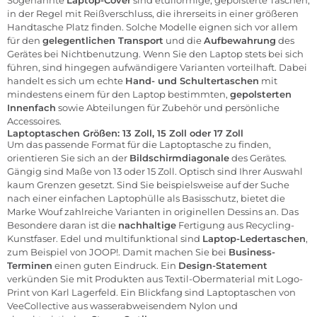
in der Regel mit Reißverschluss, die ihrerseits in einer größeren
Handtasche Platz finden. Solche Modelle eignen sich vor allem
für den
gelegentlichen Transport
und die
Aufbewahrung
des
Gerätes bei Nichtbenutzung. Wenn Sie den Laptop stets bei sich
führen, sind hingegen aufwändigere Varianten vorteilhaft. Dabei
handelt es sich um echte
Hand- und Schultertaschen
mit
mindestens einem für den Laptop bestimmten,
gepolsterten
Innenfach
sowie Abteilungen für Zubehör und persönliche
Accessoires
.
Laptoptaschen Größen: 13 Zoll, 15 Zoll oder 17 Zoll
Um das passende Format für die Laptoptasche zu finden,
orientieren Sie sich an der
Bildschirmdiagonale
des Gerätes.
Gängig sind Maße von 13 oder 15 Zoll. Optisch sind Ihrer Auswahl
kaum Grenzen gesetzt. Sind Sie beispielsweise auf der Suche
nach einer einfachen Laptophülle als Basisschutz, bietet die
Marke
Wouf
zahlreiche Varianten in originellen Dessins an. Das
Besondere daran ist die
nachhaltige
Fertigung aus Recycling-
Kunstfaser. Edel und multifunktional sind
Laptop-Ledertaschen
,
zum Beispiel von
JOOP!
. Damit machen Sie bei
Business-
Terminen
einen guten Eindruck. Ein
Design-Statement
verkünden Sie mit Produkten aus Textil-Obermaterial mit Logo-
Print von
Karl Lagerfeld
. Ein Blickfang sind Laptoptaschen von
VeeCollective
aus wasserabweisendem Nylon und