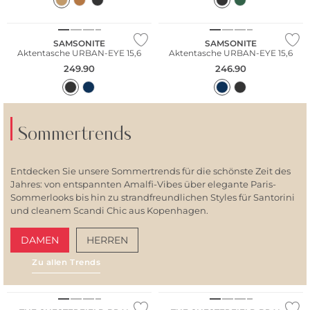
SAMSONITE
SAMSONITE
Aktentasche URBAN-EYE 15,6
Aktentasche URBAN-EYE 15,6
249.90
246.90
Sommertrends
Entdecken Sie unsere Sommertrends für die schönste Zeit des
Jahres: von entspannten Amalfi-Vibes über elegante Paris-
Sommerlooks bis hin zu strandfreundlichen Styles für Santorini
und cleanem Scandi Chic aus Kopenhagen.
DAMEN
HERREN
Zu allen Trends
AMALFI VIBES
SAN