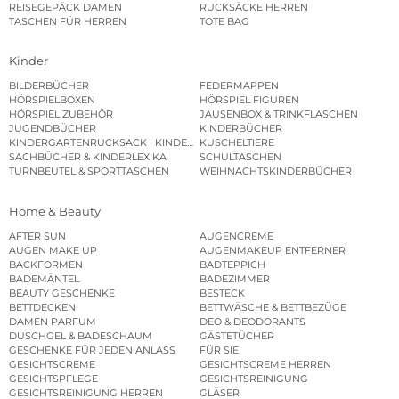
REISEGEPÄCK DAMEN
RUCKSÄCKE HERREN
TASCHEN FÜR HERREN
TOTE BAG
Kinder
BILDERBÜCHER
FEDERMAPPEN
HÖRSPIELBOXEN
HÖRSPIEL FIGUREN
HÖRSPIEL ZUBEHÖR
JAUSENBOX & TRINKFLASCHEN
JUGENDBÜCHER
KINDERBÜCHER
KINDERGARTENRUCKSACK | KINDERGARTENBEUTEL
KUSCHELTIERE
SACHBÜCHER & KINDERLEXIKA
SCHULTASCHEN
TURNBEUTEL & SPORTTASCHEN
WEIHNACHTSKINDERBÜCHER
Home & Beauty
AFTER SUN
AUGENCREME
AUGEN MAKE UP
AUGENMAKEUP ENTFERNER
BACKFORMEN
BADTEPPICH
BADEMÄNTEL
BADEZIMMER
BEAUTY GESCHENKE
BESTECK
BETTDECKEN
BETTWÄSCHE & BETTBEZÜGE
DAMEN PARFUM
DEO & DEODORANTS
DUSCHGEL & BADESCHAUM
GÄSTETÜCHER
GESCHENKE FÜR JEDEN ANLASS
FÜR SIE
GESICHTSCREME
GESICHTSCREME HERREN
GESICHTSPFLEGE
GESICHTSREINIGUNG
GESICHTSREINIGUNG HERREN
GLÄSER