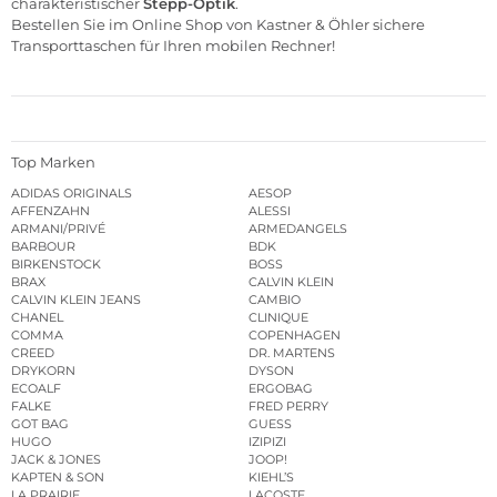
charakteristischer
Stepp-Optik
.
Bestellen Sie im Online Shop von
Kastner & Öhler
sichere
Transporttaschen für Ihren mobilen Rechner!
Top Marken
ADIDAS ORIGINALS
AESOP
AFFENZAHN
ALESSI
ARMANI/PRIVÉ
ARMEDANGELS
BARBOUR
BDK
BIRKENSTOCK
BOSS
BRAX
CALVIN KLEIN
CALVIN KLEIN JEANS
CAMBIO
CHANEL
CLINIQUE
COMMA
COPENHAGEN
CREED
DR. MARTENS
DRYKORN
DYSON
ECOALF
ERGOBAG
FALKE
FRED PERRY
GOT BAG
GUESS
HUGO
IZIPIZI
JACK & JONES
JOOP!
KAPTEN & SON
KIEHL’S
LA PRAIRIE
LACOSTE