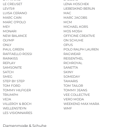
LE CREUSET
LENA HOSCHEK
LEVI’S®
LIEBESKIND BERLIN
LUISA CERANO
MAC
MARC CAIN
MARC JACOBS
MARC O’POLO
MCM
MEY
MICHAEL KORS
MONARI
MOS MOSH
NEW BALANCE
OFFICINE CREATIVE
OLYMP
ON SCHUHE
ONLY
OPUS
PAUL GREEN
POLO RALPH LAUREN
RAFFAELLO ROSSI
RAGWEAR
RAINKISS
REISENTHEL
REPLAY
RICHROYAL
SAMSONITE
SANETTA
SATCH
SKINY
SMEG
SOMEDAY
STEP BY STEP
TAMARIS
TOM FORD
TOM TAILOR
TOMMY HILFIGER
TOMMY JEANS
TRIUMPH
VEE COLLECTIVE
VEJA
VERO MODA
VILLEROY & BOCH
WEEKEND MAX MARA
WELLENSTEYN
WMF
LES VISIONNAIRES
Damenmode & Schuhe