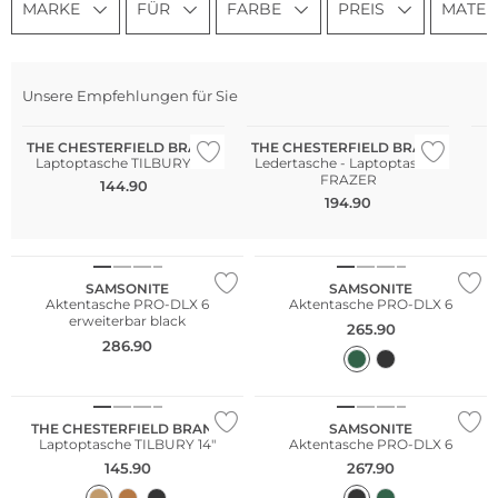
MARKE
FÜR
FARBE
PREIS
MATER
Unsere Empfehlungen für Sie
THE CHESTERFIELD BRAND
THE CHESTERFIELD BRAND
Laptoptasche TILBURY 14"
Ledertasche - Laptoptasche
FRAZER
144.90
194.90
SAMSONITE
SAMSONITE
Aktentasche PRO-DLX 6
Aktentasche PRO-DLX 6
erweiterbar black
265.90
286.90
THE CHESTERFIELD BRAND
SAMSONITE
Laptoptasche TILBURY 14"
Aktentasche PRO-DLX 6
145.90
267.90