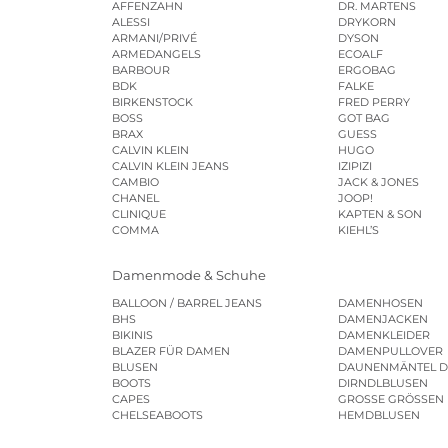
AFFENZAHN
DR. MARTENS
ALESSI
DRYKORN
ARMANI/PRIVÉ
DYSON
ARMEDANGELS
ECOALF
BARBOUR
ERGOBAG
BDK
FALKE
BIRKENSTOCK
FRED PERRY
BOSS
GOT BAG
BRAX
GUESS
CALVIN KLEIN
HUGO
CALVIN KLEIN JEANS
IZIPIZI
CAMBIO
JACK & JONES
CHANEL
JOOP!
CLINIQUE
KAPTEN & SON
COMMA
KIEHL’S
Damenmode & Schuhe
BALLOON / BARREL JEANS
DAMENHOSEN
BHS
DAMENJACKEN
BIKINIS
DAMENKLEIDER
BLAZER FÜR DAMEN
DAMENPULLOVER
BLUSEN
DAUNENMÄNTEL 
BOOTS
DIRNDLBLUSEN
CAPES
GROSSE GRÖSSEN
CHELSEABOOTS
HEMDBLUSEN