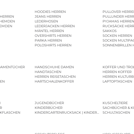
HOODIES HERREN
PULLOVER HERRE
 HERREN
JEANS HERREN
PULLUNDER HER
SHEMDEN
LEDERHOSEN
PYJAMAS HERRE
HEMDEN
LEDERJACKEN HERREN
RUCKSÄCKE HER
MÄNTEL HERREN
SAKKOS
OVERSHIRTS HERREN
SOCKEN HERREN
PARKA HERREN
SOCKEN MULTIPA
POLOSHIRTS HERREN
SONNENBRILLEN 
DAMENTÜCHER
HANDSCHUHE DAMEN
KOFFER UND TRO
HANDTASCHEN
HERREN KOFFER
HERREN REISETASCHEN
HERREN KULTURB
MEN
HARTSCHALENKOFFER
LAPTOPTASCHEN
N
JUGENDBÜCHER
KUSCHELTIERE
R
KINDERBÜCHER
SACHBÜCHER & K
NKFLASCHEN
KINDERGARTENRUCKSACK | KINDERGARTENBEUTEL
SCHULTASCHEN