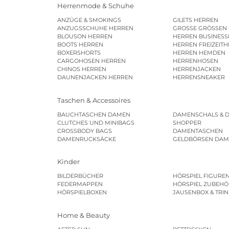
Herrenmode & Schuhe
ANZÜGE & SMOKINGS
GILETS HERREN
ANZUGSSCHUHE HERREN
GROSSE GRÖSSEN
BLOUSON HERREN
HERREN BUSINES
BOOTS HERREN
HERREN FREIZEIT
BOXERSHORTS
HERREN HEMDEN
CARGOHOSEN HERREN
HERRENHOSEN
CHINOS HERREN
HERRENJACKEN
DAUNENJACKEN HERREN
HERRENSNEAKER
Taschen & Accessoires
BAUCHTASCHEN DAMEN
DAMENSCHALS & 
CLUTCHES UND MINIBAGS
SHOPPER
CROSSBODY BAGS
DAMENTASCHEN
DAMENRUCKSÄCKE
GELDBÖRSEN DA
Kinder
BILDERBÜCHER
HÖRSPIEL FIGURE
FEDERMAPPEN
HÖRSPIEL ZUBEHÖ
HÖRSPIELBOXEN
JAUSENBOX & TRI
Home & Beauty