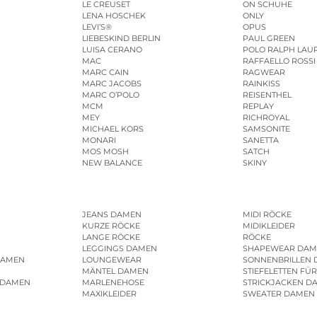
LE CREUSET
ON SCHUHE
LENA HOSCHEK
ONLY
LEVI’S®
OPUS
LIEBESKIND BERLIN
PAUL GREEN
LUISA CERANO
POLO RALPH LAU
MAC
RAFFAELLO ROSSI
MARC CAIN
RAGWEAR
MARC JACOBS
RAINKISS
MARC O’POLO
REISENTHEL
MCM
REPLAY
MEY
RICHROYAL
MICHAEL KORS
SAMSONITE
MONARI
SANETTA
MOS MOSH
SATCH
NEW BALANCE
SKINY
JEANS DAMEN
MIDI RÖCKE
KURZE RÖCKE
MIDIKLEIDER
LANGE RÖCKE
RÖCKE
LEGGINGS DAMEN
SHAPEWEAR DAM
DAMEN
LOUNGEWEAR
SONNENBRILLEN
MÄNTEL DAMEN
STIEFELETTEN FÜ
 DAMEN
MARLENEHOSE
STRICKJACKEN D
MAXIKLEIDER
SWEATER DAMEN