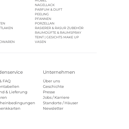
MÖBEL
NAGELLACK
PARFUM & DUFT
PEELING
PFANNEN
TEN
PORZELLAN
TTLAKEN
RASIERER & RASUR ZUBEHÖR
RAUMDÜFTE & RAUMSPRAY
TEINT | GESICHTS MAKE UP
IDWAREN
VASEN
enservice
Unternehmen
 & FAQ
Über uns
ntabellen
Geschichte
nd & Lieferung
Presse
uren
Jobs / Karriere
cheinbedingungen
Standorte / Häuser
henkkarten
Newsletter