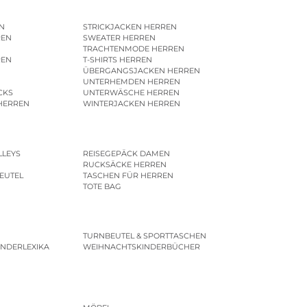
N
STRICKJACKEN HERREN
REN
SWEATER HERREN
N
TRACHTENMODE HERREN
REN
T-SHIRTS HERREN
ÜBERGANGSJACKEN HERREN
UNTERHEMDEN HERREN
CKS
UNTERWÄSCHE HERREN
HERREN
WINTERJACKEN HERREN
LLEYS
REISEGEPÄCK DAMEN
RUCKSÄCKE HERREN
EUTEL
TASCHEN FÜR HERREN
TOTE BAG
TURNBEUTEL & SPORTTASCHEN
INDERLEXIKA
WEIHNACHTSKINDERBÜCHER