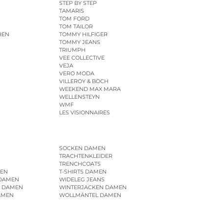
STEP BY STEP
TAMARIS
TOM FORD
TOM TAILOR
REN
TOMMY HILFIGER
TOMMY JEANS
TRIUMPH
VEE COLLECTIVE
VEJA
VERO MODA
VILLEROY & BOCH
WEEKEND MAX MARA
WELLENSTEYN
WMF
LES VISIONNAIRES
SOCKEN DAMEN
TRACHTENKLEIDER
TRENCHCOATS
EN
T-SHIRTS DAMEN
 DAMEN
WIDELEG JEANS
R DAMEN
WINTERJACKEN DAMEN
AMEN
WOLLMÄNTEL DAMEN