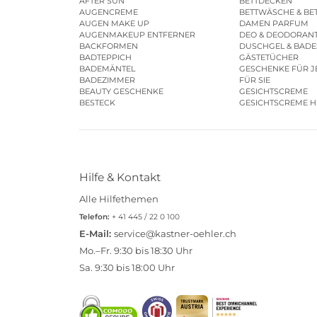
AFTER SUN
BETTDECKEN
AUGENCREME
BETTWÄSCHE & BE
AUGEN MAKE UP
DAMEN PARFUM
AUGENMAKEUP ENTFERNER
DEO & DEODORAN
BACKFORMEN
DUSCHGEL & BAD
BADTEPPICH
GÄSTETÜCHER
BADEMÄNTEL
GESCHENKE FÜR J
BADEZIMMER
FÜR SIE
BEAUTY GESCHENKE
GESICHTSCREME
BESTECK
GESICHTSCREME 
Hilfe & Kontakt
Alle Hilfethemen
Telefon:
+ 41 445 / 22 0 100
E-Mail:
service@kastner-oehler.ch
Mo.–Fr. 9:30 bis 18:30 Uhr
Sa. 9:30 bis 18:00 Uhr