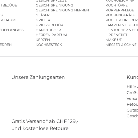
GESICHTSPFLEGE
KOCHGESCHIRR
TTBEZÜGE
GESICHTSREINIGUNG
KOCHTÖPFE
GESICHTSREINIGUNG HERREN
KÖRPERPFLEGE
TS
GLÄSER
KÜCHENGERÄTE
ESCHAUM
GRILLER
KUGELSCHREIBER
GRILLZUBEHÖR
LAMPEN & LEUCH
EDEN ANLASS
HANDTÜCHER
LEINTÜCHER & BE
HERREN PARFUM
LIPPENSTIFT
KERZEN
MAKE UP
HERREN
KOCHBESTECK
MESSER & SCHNE
Unsere Zahlungsarten
Kund
Hilfe
Klarna
Mastercard
Visa
Diners
Applepay
Größe
Versa
Paypal
Reto
Guts
Gesc
Gratis Versand* ab CHF 129,-
und kostenlose Retoure