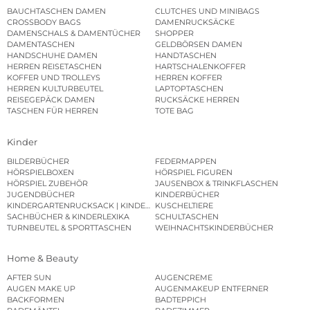
BAUCHTASCHEN DAMEN
CLUTCHES UND MINIBAGS
CROSSBODY BAGS
DAMENRUCKSÄCKE
DAMENSCHALS & DAMENTÜCHER
SHOPPER
DAMENTASCHEN
GELDBÖRSEN DAMEN
HANDSCHUHE DAMEN
HANDTASCHEN
HERREN REISETASCHEN
HARTSCHALENKOFFER
KOFFER UND TROLLEYS
HERREN KOFFER
HERREN KULTURBEUTEL
LAPTOPTASCHEN
REISEGEPÄCK DAMEN
RUCKSÄCKE HERREN
TASCHEN FÜR HERREN
TOTE BAG
Kinder
BILDERBÜCHER
FEDERMAPPEN
HÖRSPIELBOXEN
HÖRSPIEL FIGUREN
HÖRSPIEL ZUBEHÖR
JAUSENBOX & TRINKFLASCHEN
JUGENDBÜCHER
KINDERBÜCHER
KINDERGARTENRUCKSACK | KINDERGARTENBEUTEL
KUSCHELTIERE
SACHBÜCHER & KINDERLEXIKA
SCHULTASCHEN
TURNBEUTEL & SPORTTASCHEN
WEIHNACHTSKINDERBÜCHER
Home & Beauty
AFTER SUN
AUGENCREME
AUGEN MAKE UP
AUGENMAKEUP ENTFERNER
BACKFORMEN
BADTEPPICH