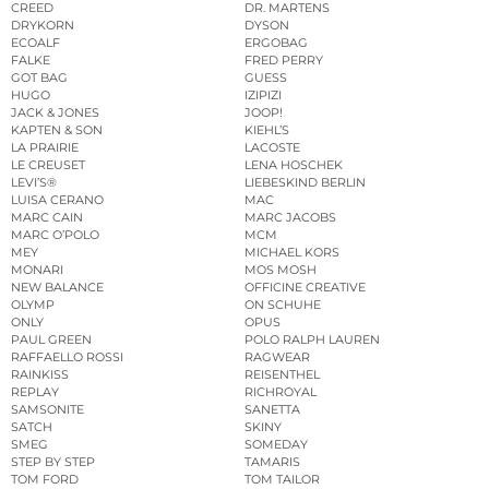
CREED
DR. MARTENS
DRYKORN
DYSON
ECOALF
ERGOBAG
FALKE
FRED PERRY
GOT BAG
GUESS
HUGO
IZIPIZI
JACK & JONES
JOOP!
KAPTEN & SON
KIEHL’S
LA PRAIRIE
LACOSTE
LE CREUSET
LENA HOSCHEK
LEVI’S®
LIEBESKIND BERLIN
LUISA CERANO
MAC
MARC CAIN
MARC JACOBS
MARC O’POLO
MCM
MEY
MICHAEL KORS
MONARI
MOS MOSH
NEW BALANCE
OFFICINE CREATIVE
OLYMP
ON SCHUHE
ONLY
OPUS
PAUL GREEN
POLO RALPH LAUREN
RAFFAELLO ROSSI
RAGWEAR
RAINKISS
REISENTHEL
REPLAY
RICHROYAL
SAMSONITE
SANETTA
SATCH
SKINY
SMEG
SOMEDAY
STEP BY STEP
TAMARIS
TOM FORD
TOM TAILOR