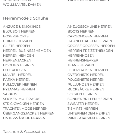
WOLLMÄNTEL DAMEN
Herrenmode & Schuhe
ANZÜGE & SMOKINGS
ANZUGSSCHUHE HERREN
BLOUSON HERREN
BOOTS HERREN
BOXERSHORTS
CARGOHOSEN HERREN
CHINOS HERREN
DAUNENJACKEN HERREN
GILETS HERREN
GROSSE GRÖSSEN HERREN
HERREN BUSINESSHEMDEN
HERREN FREIZEITHEMDEN
HERREN HEMDEN
HERRENHOSEN
HERRENJACKEN
HERRENSNEAKER
HOODIES HERREN
JEANS HERREN
LEDERHOSEN
LEDERJACKEN HERREN
MÄNTEL HERREN
OVERSHIRTS HERREN
PARKA HERREN
POLOSHIRTS HERREN
PULLOVER HERREN
PULLUNDER HERREN
PYJAMAS HERREN
RUCKSÄCKE HERREN
SAKKOS
SOCKEN HERREN
SOCKEN MULTIPACKS
SONNENBRILLEN HERREN
STRICKJACKEN HERREN
SWEATER HERREN
TRACHTENMODE HERREN
T-SHIRTS HERREN
ÜBERGANGSJACKEN HERREN
UNTERHEMDEN HERREN
UNTERWÄSCHE HERREN
WINTERJACKEN HERREN
Taschen & Accessoires