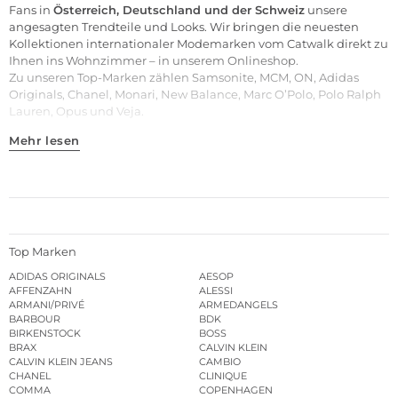
Fans in
Österreich, Deutschland und der Schweiz
unsere
angesagten Trendteile und Looks. Wir bringen die neuesten
Kollektionen internationaler Modemarken vom Catwalk direkt zu
Ihnen ins Wohnzimmer – in unserem Onlineshop.
Zu unseren
Top-Marken
zählen
Samsonite
,
MCM
,
ON
,
Adidas
Originals
,
Chanel
,
Monari
,
New Balance
,
Marc O’Polo
,
Polo Ralph
Lauren
,
Opus
und
Veja
.
Mehr lesen
Top Marken
ADIDAS ORIGINALS
AESOP
AFFENZAHN
ALESSI
ARMANI/PRIVÉ
ARMEDANGELS
BARBOUR
BDK
BIRKENSTOCK
BOSS
BRAX
CALVIN KLEIN
CALVIN KLEIN JEANS
CAMBIO
CHANEL
CLINIQUE
COMMA
COPENHAGEN