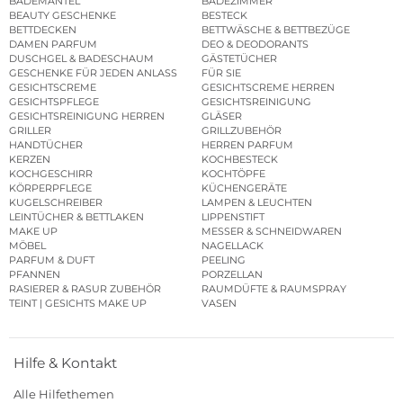
BADEMÄNTEL
BADEZIMMER
BEAUTY GESCHENKE
BESTECK
BETTDECKEN
BETTWÄSCHE & BETTBEZÜGE
DAMEN PARFUM
DEO & DEODORANTS
DUSCHGEL & BADESCHAUM
GÄSTETÜCHER
GESCHENKE FÜR JEDEN ANLASS
FÜR SIE
GESICHTSCREME
GESICHTSCREME HERREN
GESICHTSPFLEGE
GESICHTSREINIGUNG
GESICHTSREINIGUNG HERREN
GLÄSER
GRILLER
GRILLZUBEHÖR
HANDTÜCHER
HERREN PARFUM
KERZEN
KOCHBESTECK
KOCHGESCHIRR
KOCHTÖPFE
KÖRPERPFLEGE
KÜCHENGERÄTE
KUGELSCHREIBER
LAMPEN & LEUCHTEN
LEINTÜCHER & BETTLAKEN
LIPPENSTIFT
MAKE UP
MESSER & SCHNEIDWAREN
MÖBEL
NAGELLACK
PARFUM & DUFT
PEELING
PFANNEN
PORZELLAN
RASIERER & RASUR ZUBEHÖR
RAUMDÜFTE & RAUMSPRAY
TEINT | GESICHTS MAKE UP
VASEN
Hilfe & Kontakt
Alle Hilfethemen