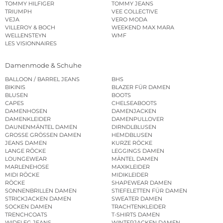
TOMMY HILFIGER
TOMMY JEANS
TRIUMPH
VEE COLLECTIVE
VEJA
VERO MODA
VILLEROY & BOCH
WEEKEND MAX MARA
WELLENSTEYN
WMF
LES VISIONNAIRES
Damenmode & Schuhe
BALLOON / BARREL JEANS
BHS
BIKINIS
BLAZER FÜR DAMEN
BLUSEN
BOOTS
CAPES
CHELSEABOOTS
DAMENHOSEN
DAMENJACKEN
DAMENKLEIDER
DAMENPULLOVER
DAUNENMÄNTEL DAMEN
DIRNDLBLUSEN
GROSSE GRÖSSEN DAMEN
HEMDBLUSEN
JEANS DAMEN
KURZE RÖCKE
LANGE RÖCKE
LEGGINGS DAMEN
LOUNGEWEAR
MÄNTEL DAMEN
MARLENEHOSE
MAXIKLEIDER
MIDI RÖCKE
MIDIKLEIDER
RÖCKE
SHAPEWEAR DAMEN
SONNENBRILLEN DAMEN
STIEFELETTEN FÜR DAMEN
STRICKJACKEN DAMEN
SWEATER DAMEN
SOCKEN DAMEN
TRACHTENKLEIDER
TRENCHCOATS
T-SHIRTS DAMEN
WIDELEG JEANS
WINTERJACKEN DAMEN