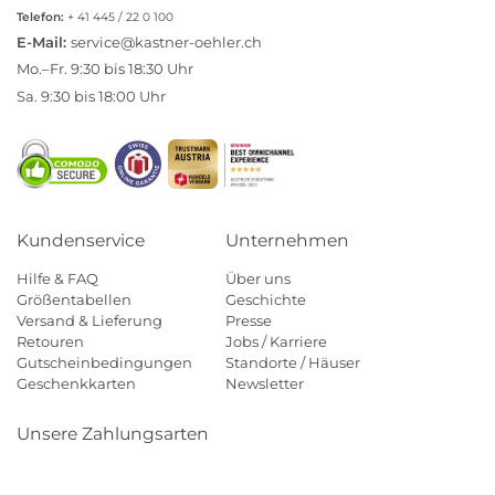
Telefon:
+ 41 445 / 22 0 100
E-Mail:
service@kastner-oehler.ch
Mo.–Fr. 9:30 bis 18:30 Uhr
Sa. 9:30 bis 18:00 Uhr
Kundenservice
Unternehmen
Hilfe & FAQ
Über uns
Größentabellen
Geschichte
Versand & Lieferung
Presse
Retouren
Jobs / Karriere
Gutscheinbedingungen
Standorte / Häuser
Geschenkkarten
Newsletter
Unsere Zahlungsarten
Klarna
Mastercard
Visa
Diners
Applepay
Paypal