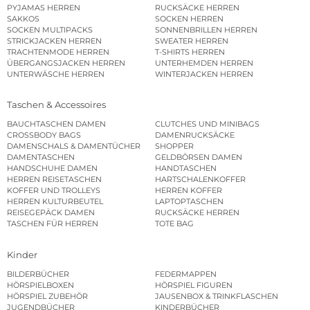
PYJAMAS HERREN
RUCKSÄCKE HERREN
SAKKOS
SOCKEN HERREN
SOCKEN MULTIPACKS
SONNENBRILLEN HERREN
STRICKJACKEN HERREN
SWEATER HERREN
TRACHTENMODE HERREN
T-SHIRTS HERREN
ÜBERGANGSJACKEN HERREN
UNTERHEMDEN HERREN
UNTERWÄSCHE HERREN
WINTERJACKEN HERREN
Taschen & Accessoires
BAUCHTASCHEN DAMEN
CLUTCHES UND MINIBAGS
CROSSBODY BAGS
DAMENRUCKSÄCKE
DAMENSCHALS & DAMENTÜCHER
SHOPPER
DAMENTASCHEN
GELDBÖRSEN DAMEN
HANDSCHUHE DAMEN
HANDTASCHEN
HERREN REISETASCHEN
HARTSCHALENKOFFER
KOFFER UND TROLLEYS
HERREN KOFFER
HERREN KULTURBEUTEL
LAPTOPTASCHEN
REISEGEPÄCK DAMEN
RUCKSÄCKE HERREN
TASCHEN FÜR HERREN
TOTE BAG
Kinder
BILDERBÜCHER
FEDERMAPPEN
HÖRSPIELBOXEN
HÖRSPIEL FIGUREN
HÖRSPIEL ZUBEHÖR
JAUSENBOX & TRINKFLASCHEN
JUGENDBÜCHER
KINDERBÜCHER