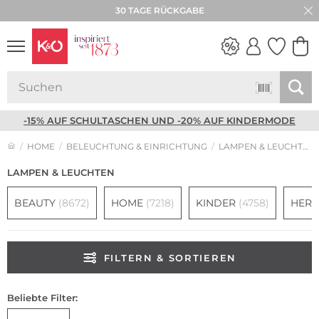
30 TAGE RÜCKGABE
NEW IN
WEDDING
VIBES
-15% AUF SCHULTASCHEN UND -20% AUF KINDERMODE
HOME
BELEUCHTUNG & EINRICHTUNG
LAMPEN & LEUCHTEN
LAMPEN & LEUCHTEN
BEAUTY
(8672)
HOME
(7218)
KINDER
(4758)
HER
FILTERN & SORTIEREN
Beliebte Filter: