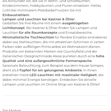
als Allrounder vor, die Sie in Wohn- und Schlafräumen,
Kinderzimmern, Hobbyräumen und Fluren einsetzen. Helles
Licht bei minimalem Platzbedarf nutzen Sie mit
Einbaustrahlern
.
Lampen und Leuchten bei Kastner & Öhler
Gestalten Sie Ihre Räume mit einem
ausgeklügelten
Lichtkonzept
: Bei Kastner & Öhler finden Sie Lampen und
Leuchten
für alle Raumkonzepte
und Einsatzbereiche.
Minimalistische Tischleuchten
für flexible Einsätze sind ebenso
dabei wie Stehleuchten, die mit attraktiven Schirmen in zarten
Farben oder auffälligen Prints selbst als Wohnakzent dienen.
Produkte von bekannten Marken wie
Countryfield
und der
italienischen Designschmiede
Alessi
punkten durch eine
hohe
Qualität und eine außergewöhnliche Formensprache
.
Saisonale Beleuchtung, zum Beispiel aus dem Hause
Sompex
,
dient als
i-Tüpferl für ein gelungenes Ambiente
. In ihnen
erstrahlen meist
LED-Leuchten mit maximaler Helligkeit
, die
dabei minimal Energie benötigen. Entdecken Sie stilvolle
Lampen und Leuchten im
Online Shop
von Kastner & Öhler!
Top Marken