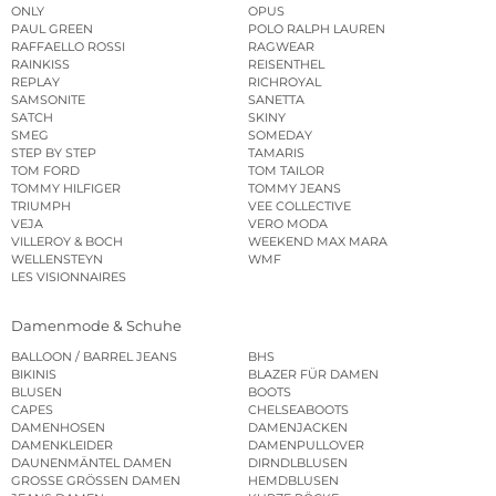
ONLY
OPUS
PAUL GREEN
POLO RALPH LAUREN
RAFFAELLO ROSSI
RAGWEAR
RAINKISS
REISENTHEL
REPLAY
RICHROYAL
SAMSONITE
SANETTA
SATCH
SKINY
SMEG
SOMEDAY
STEP BY STEP
TAMARIS
TOM FORD
TOM TAILOR
TOMMY HILFIGER
TOMMY JEANS
TRIUMPH
VEE COLLECTIVE
VEJA
VERO MODA
VILLEROY & BOCH
WEEKEND MAX MARA
WELLENSTEYN
WMF
LES VISIONNAIRES
Damenmode & Schuhe
BALLOON / BARREL JEANS
BHS
BIKINIS
BLAZER FÜR DAMEN
BLUSEN
BOOTS
CAPES
CHELSEABOOTS
DAMENHOSEN
DAMENJACKEN
DAMENKLEIDER
DAMENPULLOVER
DAUNENMÄNTEL DAMEN
DIRNDLBLUSEN
GROSSE GRÖSSEN DAMEN
HEMDBLUSEN