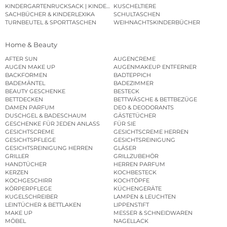
KINDERGARTENRUCKSACK | KINDERGARTENBEUTEL
KUSCHELTIERE
SACHBÜCHER & KINDERLEXIKA
SCHULTASCHEN
TURNBEUTEL & SPORTTASCHEN
WEIHNACHTSKINDERBÜCHER
Home & Beauty
AFTER SUN
AUGENCREME
AUGEN MAKE UP
AUGENMAKEUP ENTFERNER
BACKFORMEN
BADTEPPICH
BADEMÄNTEL
BADEZIMMER
BEAUTY GESCHENKE
BESTECK
BETTDECKEN
BETTWÄSCHE & BETTBEZÜGE
DAMEN PARFUM
DEO & DEODORANTS
DUSCHGEL & BADESCHAUM
GÄSTETÜCHER
GESCHENKE FÜR JEDEN ANLASS
FÜR SIE
GESICHTSCREME
GESICHTSCREME HERREN
GESICHTSPFLEGE
GESICHTSREINIGUNG
GESICHTSREINIGUNG HERREN
GLÄSER
GRILLER
GRILLZUBEHÖR
HANDTÜCHER
HERREN PARFUM
KERZEN
KOCHBESTECK
KOCHGESCHIRR
KOCHTÖPFE
KÖRPERPFLEGE
KÜCHENGERÄTE
KUGELSCHREIBER
LAMPEN & LEUCHTEN
LEINTÜCHER & BETTLAKEN
LIPPENSTIFT
MAKE UP
MESSER & SCHNEIDWAREN
MÖBEL
NAGELLACK