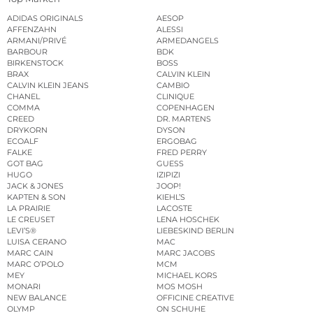
ADIDAS ORIGINALS
AESOP
AFFENZAHN
ALESSI
ARMANI/PRIVÉ
ARMEDANGELS
BARBOUR
BDK
BIRKENSTOCK
BOSS
BRAX
CALVIN KLEIN
CALVIN KLEIN JEANS
CAMBIO
CHANEL
CLINIQUE
COMMA
COPENHAGEN
CREED
DR. MARTENS
DRYKORN
DYSON
ECOALF
ERGOBAG
FALKE
FRED PERRY
GOT BAG
GUESS
HUGO
IZIPIZI
JACK & JONES
JOOP!
KAPTEN & SON
KIEHL’S
LA PRAIRIE
LACOSTE
LE CREUSET
LENA HOSCHEK
LEVI’S®
LIEBESKIND BERLIN
LUISA CERANO
MAC
MARC CAIN
MARC JACOBS
MARC O’POLO
MCM
MEY
MICHAEL KORS
MONARI
MOS MOSH
NEW BALANCE
OFFICINE CREATIVE
OLYMP
ON SCHUHE