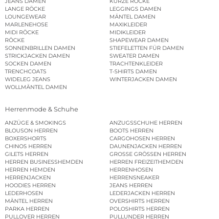
JEANS DAMEN
KURZE RÖCKE
LANGE RÖCKE
LEGGINGS DAMEN
LOUNGEWEAR
MÄNTEL DAMEN
MARLENEHOSE
MAXIKLEIDER
MIDI RÖCKE
MIDIKLEIDER
RÖCKE
SHAPEWEAR DAMEN
SONNENBRILLEN DAMEN
STIEFELETTEN FÜR DAMEN
STRICKJACKEN DAMEN
SWEATER DAMEN
SOCKEN DAMEN
TRACHTENKLEIDER
TRENCHCOATS
T-SHIRTS DAMEN
WIDELEG JEANS
WINTERJACKEN DAMEN
WOLLMÄNTEL DAMEN
Herrenmode & Schuhe
ANZÜGE & SMOKINGS
ANZUGSSCHUHE HERREN
BLOUSON HERREN
BOOTS HERREN
BOXERSHORTS
CARGOHOSEN HERREN
CHINOS HERREN
DAUNENJACKEN HERREN
GILETS HERREN
GROSSE GRÖSSEN HERREN
HERREN BUSINESSHEMDEN
HERREN FREIZEITHEMDEN
HERREN HEMDEN
HERRENHOSEN
HERRENJACKEN
HERRENSNEAKER
HOODIES HERREN
JEANS HERREN
LEDERHOSEN
LEDERJACKEN HERREN
MÄNTEL HERREN
OVERSHIRTS HERREN
PARKA HERREN
POLOSHIRTS HERREN
PULLOVER HERREN
PULLUNDER HERREN