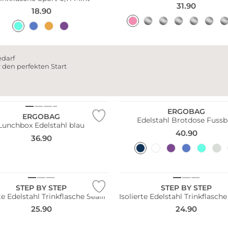
31.90
18.90
darf
r den perfekten Start
Nachhaltig
ERGOBAG
ERGOBAG
Edelstahl Brotdose Fussb
Lunchbox Edelstahl blau
40.90
36.90
STEP BY STEP
STEP BY STEP
rte Edelstahl Trinkflasche Sealif
Isolierte Edelstahl Trinkflasch
25.90
24.90