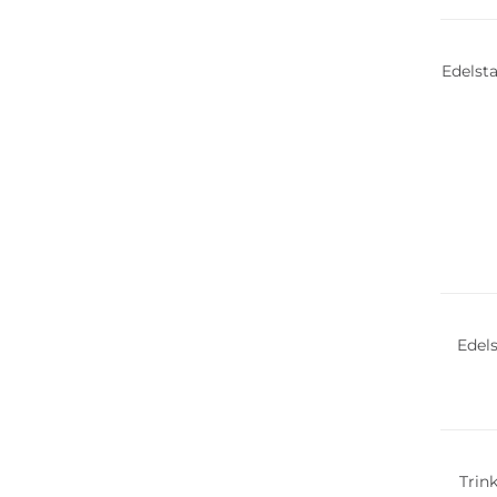
Edelsta
Edels
Nachha
Trink