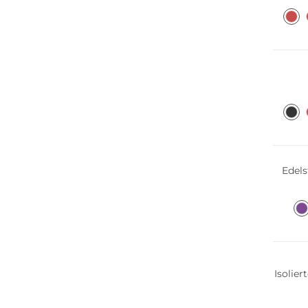
Nachha
Nachha
Edels
Isolier