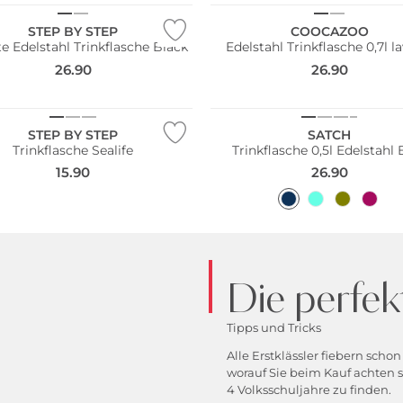
STEP BY STEP
COOCAZOO
rte Edelstahl Trinkflasche Black
Edelstahl Trinkflasche 0,7l l
26.90
26.90
Nachhaltig
STEP BY STEP
SATCH
Trinkflasche Sealife
Trinkflasche 0,5l Edelstahl 
15.90
26.90
Die perfek
Tipps und Tricks
Alle Erstklässler fiebern scho
worauf Sie beim Kauf achten s
4 Volksschuljahre zu finden.