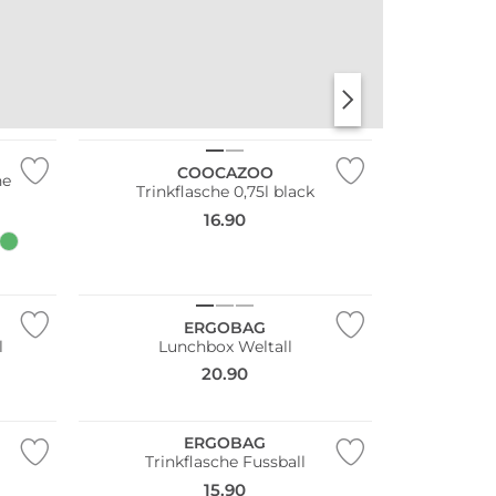
COOCAZOO
ne
Trinkflasche 0,75l black
16.90
ERGOBAG
l
Lunchbox Weltall
20.90
Nachhaltig
ERGOBAG
Trinkflasche Fussball
15.90