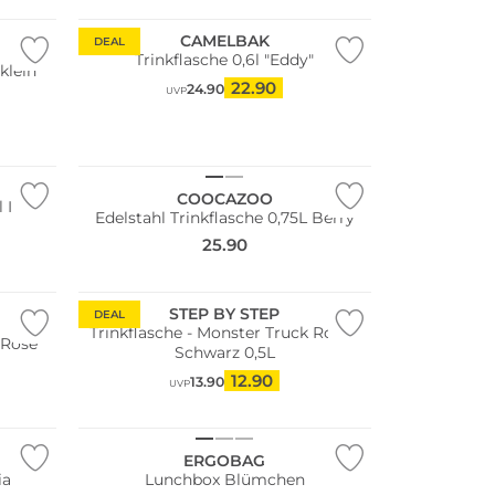
CAMELBAK
DEAL
Trinkflasche 0,6l "Eddy"
klein
22.90
24.90
UVP
COOCAZOO
 Iris
Edelstahl Trinkflasche 0,75L Berry
25.90
STEP BY STEP
DEAL
Trinkflasche - Monster Truck Rocky
 Rose
Schwarz 0,5L
12.90
13.90
UVP
ERGOBAG
ia
Lunchbox Blümchen