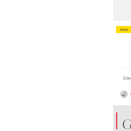
Nachha
DEAL
Nachha
Ede
G