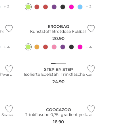
+ 2
+ 2
Nachhaltig
ERGOBAG
che
Kunststoff Brotdose Fußball
20.90
+ 4
+ 4
STEP BY STEP
chwarz
Isolierte Edelstahl Trinkflasche Car
24.90
COOCAZOO
he Sweet
Trinkflasche 0,75l gradient yellow
16.90