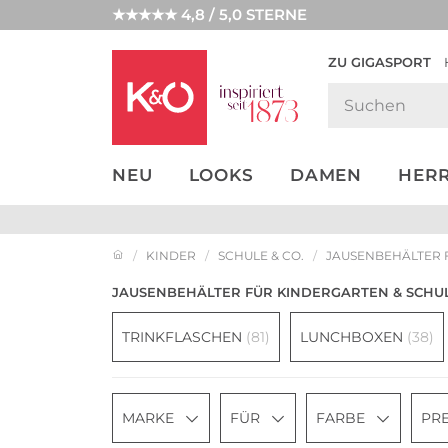
★★★★★ 4,8 / 5,0 STERNE
ZU GIGASPORT
GET THE
NEW IN
WEDDING
LOOK
VIBES
NEU
LOOKS
DAMEN
HER
KINDER
SCHULE & CO.
JAUSENBEHÄLTER 
JAUSENBEHÄLTER FÜR KINDERGARTEN & SCHU
TRINKFLASCHEN
(81)
LUNCHBOXEN
(38)
MARKE
FÜR
FARBE
PRE