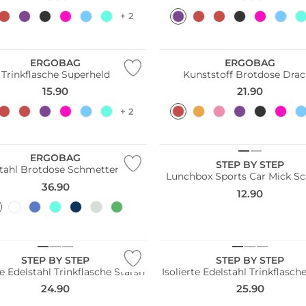
+ 2
ltig
Nachhaltig
ERGOBAG
ERGOBAG
Trinkflasche Superheld
Kunststoff Brotdose Dra
15.90
21.90
+ 2
ltig
ERGOBAG
STEP BY STEP
tahl Brotdose Schmetterling
Lunchbox Sports Car Mick S
36.90
12.90
STEP BY STEP
STEP BY STEP
te Edelstahl Trinkflasche Starsh
Isolierte Edelstahl Trinkflasc
24.90
25.90