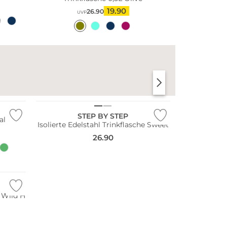
19.90
26.90
UVP
STEP BY STEP
all
Isolierte Edelstahl Trinkflasche Sweet
26.90
e Wild H