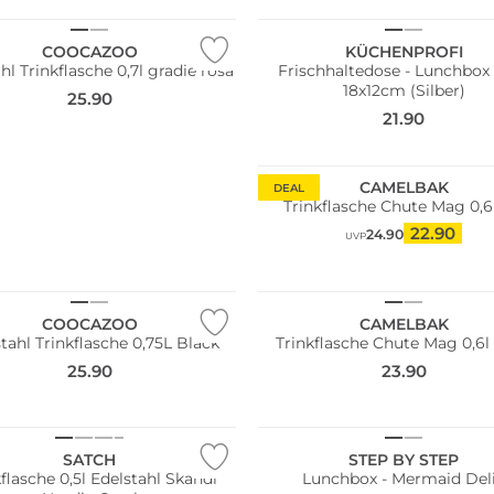
COOCAZOO
KÜCHENPROFI
hl Trinkflasche 0,7l gradie rosa
Frischhaltedose - Lunchbox 
18x12cm (Silber)
25.90
21.90
CAMELBAK
DEAL
Trinkflasche Chute Mag 0,6l
22.90
24.90
UVP
COOCAZOO
CAMELBAK
tahl Trinkflasche 0,75L Black
Trinkflasche Chute Mag 0,6l
25.90
23.90
ltig
SATCH
STEP BY STEP
flasche 0,5l Edelstahl Skandi
Lunchbox - Mermaid Del