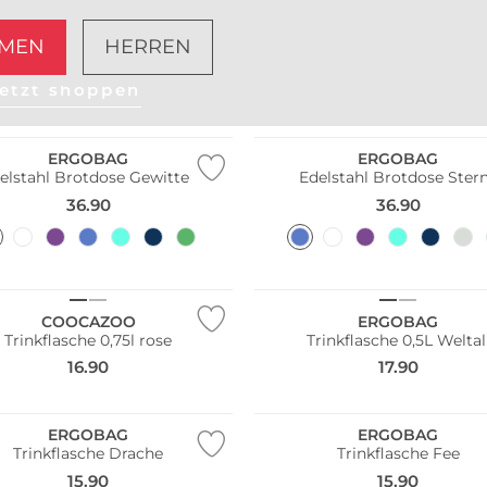
MEN
HERREN
etzt shoppen
ltig
Nachhaltig
ERGOBAG
ERGOBAG
elstahl Brotdose Gewitter
Edelstahl Brotdose Ster
36.90
36.90
Nachhaltig
COOCAZOO
ERGOBAG
Trinkflasche 0,75l rose
Trinkflasche 0,5L Weltal
16.90
17.90
ltig
Nachhaltig
ERGOBAG
ERGOBAG
Trinkflasche Drache
Trinkflasche Fee
15.90
15.90