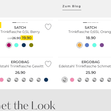
Zum Blog
ltig
Nachhaltig
SATCH
SATCH
Trinkflasche 0,5L Berry
Trinkflasche 0,65L Oran
19.90
18.90
26.90
UVP
ltig
Nachhaltig
ERGOBAG
ERGOBAG
lstahl Trinkflasche Gewitter
Edelstahl Trinkflasche Schmet
26.90
25.90
et the Look