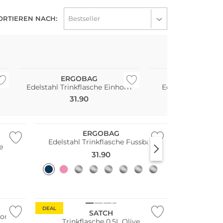
ORTIEREN NACH:
Nachhaltig
Nachhaltig
ERGOBAG
ERGOBA
Edelstahl Trinkflasche Einhorn
Edelstahl Brotdos
31.90
40.90
Nachhaltig
ERGOBAG
Edelstahl Trinkflasche Fussball
e
31.90
Nachhaltig
DEAL
SATCH
horn
Trinkflasche 0,5L Olive