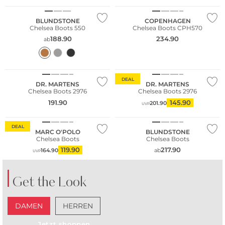
BLUNDSTONE
COPENHAGEN
Chelsea Boots 550
Chelsea Boots CPH570
188.90
234.90
ab
NEU
DEAL
DR. MARTENS
DR. MARTENS
Chelsea Boots 2976
Chelsea Boots 2976
191.90
145.90
201.90
UVP
Nachhaltig
Nachhaltig
DEAL
MARC O'POLO
BLUNDSTONE
Chelsea Boots
Chelsea Boots
119.90
217.90
164.90
ab
UVP
Get the Look
DAMEN
HERREN
Jetzt shoppen