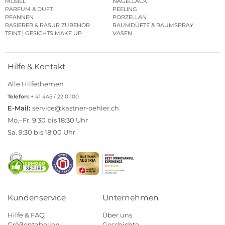
MÖBEL
NAGELLACK
PARFUM & DUFT
PEELING
PFANNEN
PORZELLAN
RASIERER & RASUR ZUBEHÖR
RAUMDÜFTE & RAUMSPRAY
TEINT | GESICHTS MAKE UP
VASEN
Hilfe & Kontakt
Alle Hilfethemen
Telefon:
+ 41 445 / 22 0 100
E-Mail:
service@kastner-oehler.ch
Mo.–Fr. 9:30 bis 18:30 Uhr
Sa. 9:30 bis 18:00 Uhr
Kundenservice
Unternehmen
Hilfe & FAQ
Über uns
Größentabellen
Geschichte