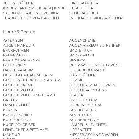
JUGENDBÜCHER
KINDERBÜCHER
KINDERGARTENRUCKSACK | KINDERGARTENBEUTEL
KUSCHELTIERE
SACHBÜCHER & KINDERLEXIKA
SCHULTASCHEN
TURNBEUTEL & SPORTTASCHEN
WEIHNACHTSKINDERBÜCHER
Home & Beauty
AFTER SUN
AUGENCREME
AUGEN MAKE UP
AUGENMAKEUP ENTFERNER
BACKFORMEN
BADTEPPICH
BADEMÄNTEL
BADEZIMMER
BEAUTY GESCHENKE
BESTECK
BETTDECKEN
BETTWÄSCHE & BETTBEZÜGE
DAMEN PARFUM
DEO & DEODORANTS
DUSCHGEL & BADESCHAUM
GÄSTETÜCHER
GESCHENKE FÜR JEDEN ANLASS
FÜR SIE
GESICHTSCREME
GESICHTSCREME HERREN
GESICHTSPFLEGE
GESICHTSREINIGUNG
GESICHTSREINIGUNG HERREN
GLÄSER
GRILLER
GRILLZUBEHÖR
HANDTÜCHER
HERREN PARFUM
KERZEN
KOCHBESTECK
KOCHGESCHIRR
KOCHTÖPFE
KÖRPERPFLEGE
KÜCHENGERÄTE
KUGELSCHREIBER
LAMPEN & LEUCHTEN
LEINTÜCHER & BETTLAKEN
LIPPENSTIFT
MAKE UP
MESSER & SCHNEIDWAREN