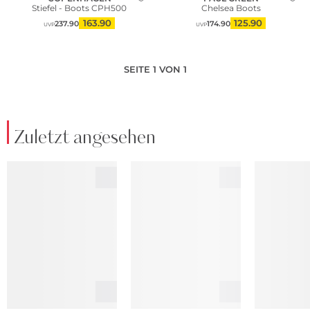
Stiefel - Boots CPH500
Chelsea Boots
163.90
125.90
237.90
174.90
UVP
UVP
SEITE 1 VON 1
Zuletzt angesehen