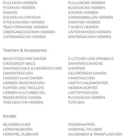
PULLOVER HERREN
PULLUNDER HERREN
PYJAMAS HERREN
RUCKSÄCKE HERREN
SAKKOS
SOCKEN HERREN
SOCKEN MULTIPACKS
SONNENBRILLEN HERREN
STRICKJACKEN HERREN
SWEATER HERREN
TRACHTENMODE HERREN
T-SHIRTS HERREN
ÜBERGANGSJACKEN HERREN
UNTERHEMDEN HERREN
UNTERWÄSCHE HERREN
WINTERJACKEN HERREN
Taschen & Accessoires
BAUCHTASCHEN DAMEN
CLUTCHES UND MINIBAGS
CROSSBODY BAGS
DAMENRUCKSÄCKE
DAMENSCHALS & DAMENTÜCHER
SHOPPER
DAMENTASCHEN
GELDBÖRSEN DAMEN
HANDSCHUHE DAMEN
HANDTASCHEN
HERREN REISETASCHEN
HARTSCHALENKOFFER
KOFFER UND TROLLEYS
HERREN KOFFER
HERREN KULTURBEUTEL
LAPTOPTASCHEN
REISEGEPÄCK DAMEN
RUCKSÄCKE HERREN
TASCHEN FÜR HERREN
TOTE BAG
Kinder
BILDERBÜCHER
FEDERMAPPEN
HÖRSPIELBOXEN
HÖRSPIEL FIGUREN
HÖRSPIEL ZUBEHÖR
JAUSENBOX & TRINKFLASCHEN