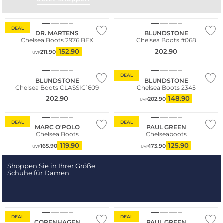
Große Größen
DEAL
DR. MARTENS
BLUNDSTONE
Chelsea Boots 2976 BEX
Chelsea Boots #068
152.90
202.90
211.90
UVP
DEAL
BLUNDSTONE
BLUNDSTONE
Chelsea Boots CLASSIC1609
Chelsea Boots 2345
Große Größen
202.90
148.90
202.90
UVP
Nachhaltig
Nachhaltig
DEAL
DEAL
MARC O'POLO
PAUL GREEN
Chelsea Boots
Chelseaboots
119.90
125.90
165.90
173.90
UVP
UVP
Shoppen Sie in Ihrer Größe
Schuhe für Damen
Große Größen
Nachhaltig
DEAL
DEAL
COPENHAGEN
PAUL GREEN