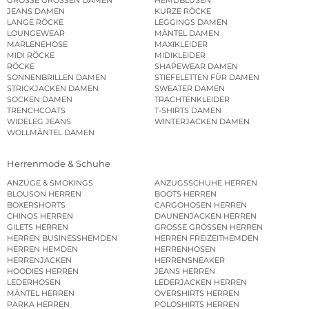
GROSSE GRÖSSEN DAMEN
HEMDBLUSEN
JEANS DAMEN
KURZE RÖCKE
LANGE RÖCKE
LEGGINGS DAMEN
LOUNGEWEAR
MÄNTEL DAMEN
MARLENEHOSE
MAXIKLEIDER
MIDI RÖCKE
MIDIKLEIDER
RÖCKE
SHAPEWEAR DAMEN
SONNENBRILLEN DAMEN
STIEFELETTEN FÜR DAMEN
STRICKJACKEN DAMEN
SWEATER DAMEN
SOCKEN DAMEN
TRACHTENKLEIDER
TRENCHCOATS
T-SHIRTS DAMEN
WIDELEG JEANS
WINTERJACKEN DAMEN
WOLLMÄNTEL DAMEN
Herrenmode & Schuhe
ANZÜGE & SMOKINGS
ANZUGSSCHUHE HERREN
BLOUSON HERREN
BOOTS HERREN
BOXERSHORTS
CARGOHOSEN HERREN
CHINOS HERREN
DAUNENJACKEN HERREN
GILETS HERREN
GROSSE GRÖSSEN HERREN
HERREN BUSINESSHEMDEN
HERREN FREIZEITHEMDEN
HERREN HEMDEN
HERRENHOSEN
HERRENJACKEN
HERRENSNEAKER
HOODIES HERREN
JEANS HERREN
LEDERHOSEN
LEDERJACKEN HERREN
MÄNTEL HERREN
OVERSHIRTS HERREN
PARKA HERREN
POLOSHIRTS HERREN