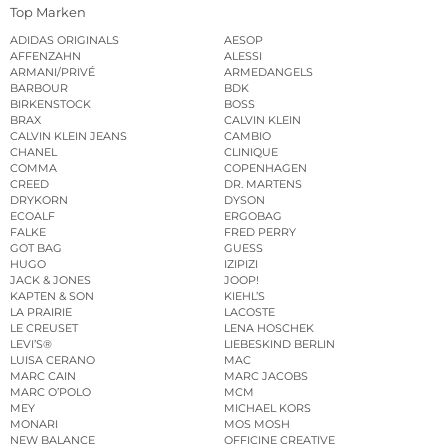
Top Marken
ADIDAS ORIGINALS
AESOP
AFFENZAHN
ALESSI
ARMANI/PRIVÉ
ARMEDANGELS
BARBOUR
BDK
BIRKENSTOCK
BOSS
BRAX
CALVIN KLEIN
CALVIN KLEIN JEANS
CAMBIO
CHANEL
CLINIQUE
COMMA
COPENHAGEN
CREED
DR. MARTENS
DRYKORN
DYSON
ECOALF
ERGOBAG
FALKE
FRED PERRY
GOT BAG
GUESS
HUGO
IZIPIZI
JACK & JONES
JOOP!
KAPTEN & SON
KIEHL’S
LA PRAIRIE
LACOSTE
LE CREUSET
LENA HOSCHEK
LEVI’S®
LIEBESKIND BERLIN
LUISA CERANO
MAC
MARC CAIN
MARC JACOBS
MARC O’POLO
MCM
MEY
MICHAEL KORS
MONARI
MOS MOSH
NEW BALANCE
OFFICINE CREATIVE