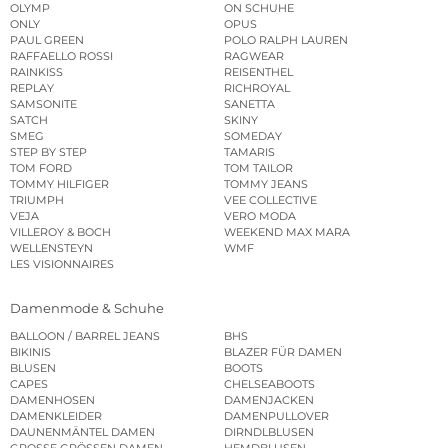
OLYMP
ON SCHUHE
ONLY
OPUS
PAUL GREEN
POLO RALPH LAUREN
RAFFAELLO ROSSI
RAGWEAR
RAINKISS
REISENTHEL
REPLAY
RICHROYAL
SAMSONITE
SANETTA
SATCH
SKINY
SMEG
SOMEDAY
STEP BY STEP
TAMARIS
TOM FORD
TOM TAILOR
TOMMY HILFIGER
TOMMY JEANS
TRIUMPH
VEE COLLECTIVE
VEJA
VERO MODA
VILLEROY & BOCH
WEEKEND MAX MARA
WELLENSTEYN
WMF
LES VISIONNAIRES
Damenmode & Schuhe
BALLOON / BARREL JEANS
BHS
BIKINIS
BLAZER FÜR DAMEN
BLUSEN
BOOTS
CAPES
CHELSEABOOTS
DAMENHOSEN
DAMENJACKEN
DAMENKLEIDER
DAMENPULLOVER
DAUNENMÄNTEL DAMEN
DIRNDLBLUSEN