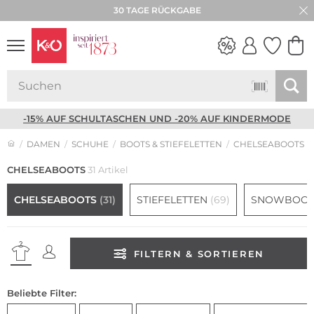
30 TAGE RÜCKGABE
NEW IN
WEDDING
VIBES
-15% AUF SCHULTASCHEN UND -20% AUF KINDERMODE
DAMEN
SCHUHE
BOOTS & STIEFELETTEN
CHELSEABOOTS
CHELSEABOOTS
31 Artikel
CHELSEABOOTS
(31)
STIEFELETTEN
(69)
SNOWBOO
FILTERN & SORTIEREN
Beliebte Filter: