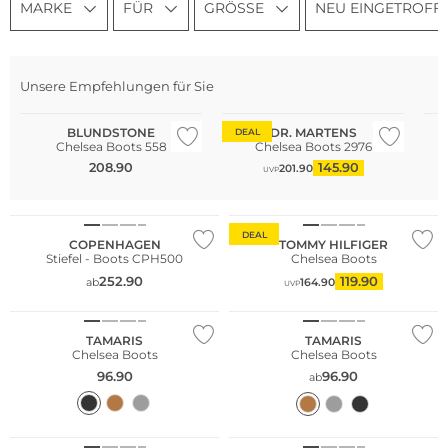
MARKE
FÜR
GRÖSSE
NEU EINGETROFF
Na
Gr
Unsere Empfehlungen für Sie
Be
BLUNDSTONE
DR. MARTENS
DEAL
Chelsea Boots 558
Chelsea Boots 2976
Große Größen
208.90
145.90
201.90
UVP
Bestseller
Nachhaltig
DEAL
COPENHAGEN
TOMMY HILFIGER
Stiefel - Boots CPH500
Chelsea Boots
252.90
119.90
ab
164.90
UVP
NEU
NEU
TAMARIS
TAMARIS
Chelsea Boots
Chelsea Boots
96.90
96.90
ab
NEU
NEU
Nachhaltig