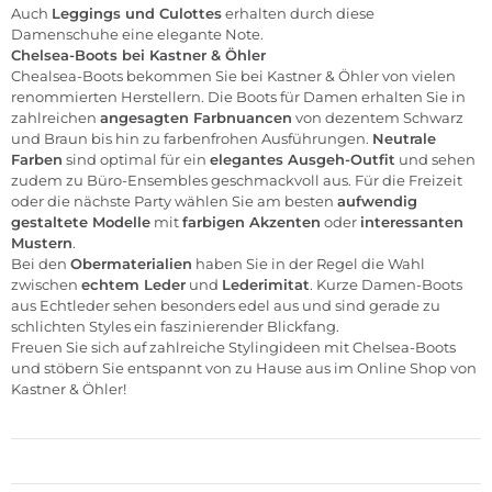
Auch
Leggings
und
Culottes
erhalten durch diese
Damenschuhe
eine elegante Note.
Chelsea-Boots bei
Kastner & Öhler
Chealsea-Boots bekommen Sie bei
Kastner & Öhler
von vielen
renommierten Herstellern. Die Boots für
Damen
erhalten Sie in
zahlreichen
angesagten Farbnuancen
von dezentem Schwarz
und Braun bis hin zu farbenfrohen Ausführungen.
Neutrale
Farben
sind optimal für ein
elegantes Ausgeh-Outfit
und sehen
zudem zu Büro-Ensembles geschmackvoll aus. Für die Freizeit
oder die nächste Party wählen Sie am besten
aufwendig
gestaltete Modelle
mit
farbigen Akzenten
oder
interessanten
Mustern
.
Bei den
Obermaterialien
haben Sie in der Regel die Wahl
zwischen
echtem Leder
und
Lederimitat
. Kurze Damen-Boots
aus Echtleder sehen besonders edel aus und sind gerade zu
schlichten Styles ein faszinierender Blickfang.
Freuen Sie sich auf zahlreiche Stylingideen mit Chelsea-Boots
und stöbern Sie entspannt von zu Hause aus im
Online Shop von
Kastner & Öhler!