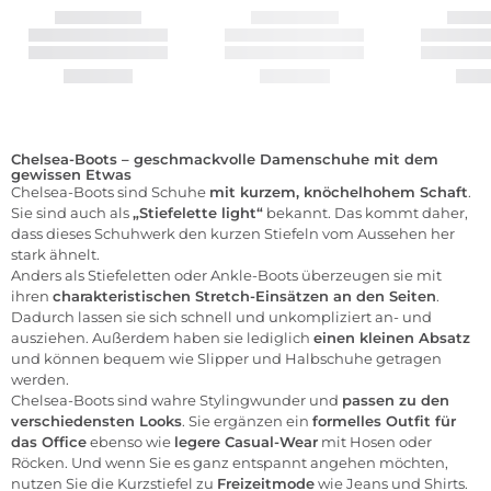
Chelsea-Boots – geschmackvolle Damenschuhe mit dem
gewissen Etwas
Chelsea-Boots sind Schuhe
mit kurzem, knöchelhohem Schaft
.
Sie sind auch als
„Stiefelette light“
bekannt. Das kommt daher,
dass dieses Schuhwerk den kurzen Stiefeln vom Aussehen her
stark ähnelt.
Anders als Stiefeletten oder Ankle-Boots überzeugen sie mit
ihren
charakteristischen Stretch-Einsätzen an den Seiten
.
Dadurch lassen sie sich schnell und unkompliziert an- und
ausziehen. Außerdem haben sie lediglich
einen kleinen Absatz
und können bequem wie Slipper und Halbschuhe getragen
werden.
Chelsea-Boots sind wahre Stylingwunder und
passen zu den
verschiedensten Looks
. Sie ergänzen ein
formelles Outfit für
das Office
ebenso wie
legere Casual-Wear
mit
Hosen
oder
Röcken
. Und wenn Sie es ganz entspannt angehen möchten,
nutzen Sie die Kurzstiefel zu
Freizeitmode
wie
Jeans
und
Shirts
.