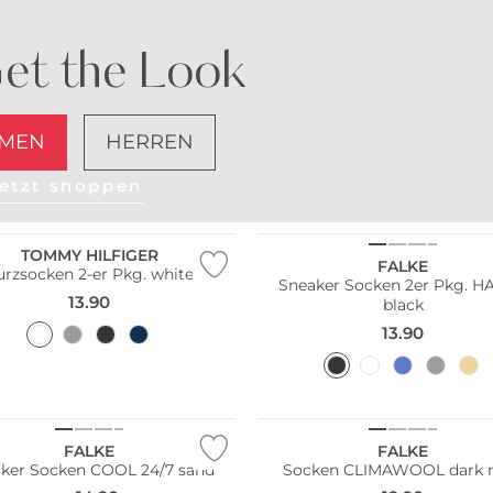
et the Look
MEN
HERREN
Große Größen
etzt shoppen
Pack
Multi Pack
TOMMY HILFIGER
FALKE
urzsocken 2-er Pkg. white
Sneaker Socken 2er Pkg. 
13.90
black
13.90
ltig
Merino
FALKE
FALKE
ker Socken COOL 24/7 sand
Socken CLIMAWOOL dark 