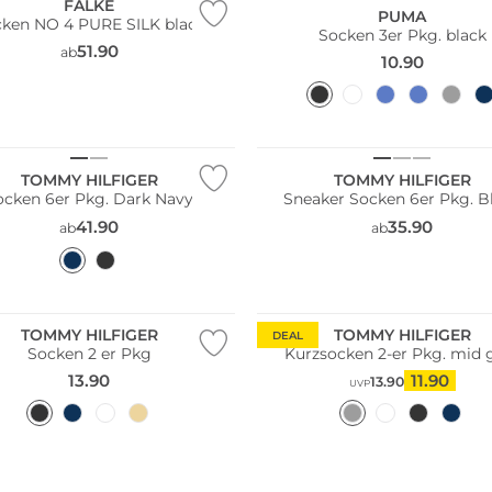
FALKE
PUMA
ken NO 4 PURE SILK black
Socken 3er Pkg. black
51.90
ab
10.90
Pack
Multi Pack
TOMMY HILFIGER
TOMMY HILFIGER
ocken 6er Pkg. Dark Navy
Sneaker Socken 6er Pkg. B
41.90
35.90
ab
ab
Pack
Multi Pack
TOMMY HILFIGER
TOMMY HILFIGER
DEAL
Socken 2 er Pkg
Kurzsocken 2-er Pkg. mid 
13.90
11.90
13.90
UVP
Große Größen
Nachhaltig