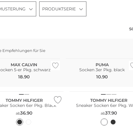
MUSTERUNG
PRODUKTSERIE
S
haltig
i Pack
e Empfehlungen für Sie
e Größen
Multi Pack
MAX CALVIN
PUMA
ocken 5-er Pkg. schwarz
Socken 3er Pkg. black
18.90
10.90
Pack
Multi Pack
TOMMY HILFIGER
TOMMY HILFIGER
aker Socken 6er Pkg. Black
Sneaker Socken 6er Pkg. W
36.90
37.90
ab
ab
Große Größen
Pack
Multi Pack