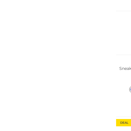
Multi 
Multi 
Sneak
DEAL