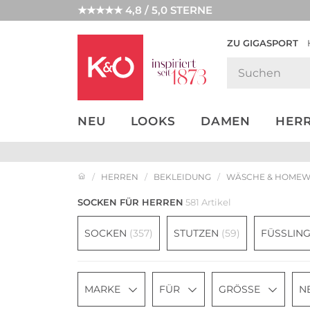
★★★★★ 4,8 / 5,0 STERNE
ZU GIGASPORT
GET THE
NEW IN
WEDDING
LOOK
VIBES
NEU
LOOKS
DAMEN
HER
HERREN
BEKLEIDUNG
WÄSCHE & HOME
SOCKEN FÜR HERREN
581 Artikel
SOCKEN
(357)
STUTZEN
(59)
FÜSSLIN
MARKE
FÜR
GRÖSSE
N