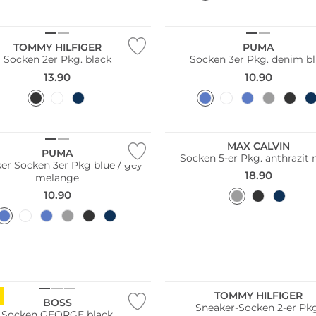
Pack
Multi Pack
TOMMY HILFIGER
PUMA
Socken 2er Pkg. black
Socken 3er Pkg. deni
13.90
10.90
Große Größen
Multi Pack
Pack
Nachhaltig
MAX CALVIN
PUMA
Socken 5-er Pkg. anthrazit
er Socken 3er Pkg blue / gey
18.90
melange
10.90
Multi Pack
TOMMY HILFIGER
BOSS
Sneaker-Socken 2-er Pk
Socken GEORGE black