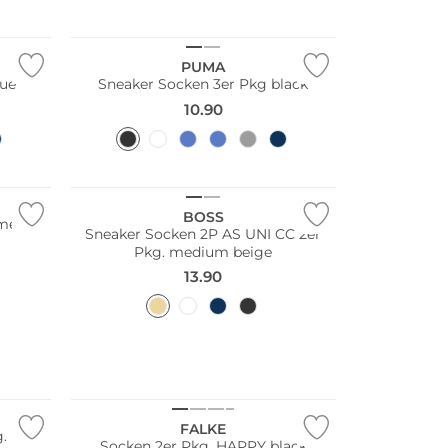
Multi Pack
PUMA
m blue
Sneaker Socken 3er Pkg black
10.90
Multi Pack
BOSS
 mele
Sneaker Socken 2P AS UNI CC 2er
Pkg. medium beige
13.90
Große Größen
Multi Pack
FALKE
g.
Socken 2er Pkg. HAPPY black