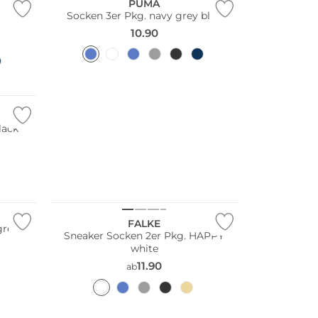
PUMA
Socken 3er Pkg. navy grey blue
10.90
lack
Große Größen
Multi Pack
FALKE
grey
Sneaker Socken 2er Pkg. HAPPY
white
11.90
ab
Große Größen
Multi Pack