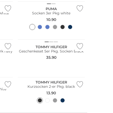
PUMA
white
Socken 3er Pkg white
10.90
Multi Pack
TOMMY HILFIGER
rk navy
Geschenkeset 5er Pkg. Socken Black
35.90
Multi Pack
TOMMY HILFIGER
Kurzsocken 2-er Pkg. black
hite
13.90