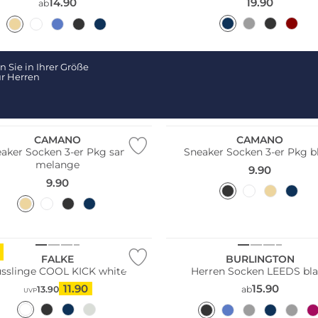
14.90
19.90
ab
 Sie in Ihrer Größe
r Herren
Pack
Multi Pack
CAMANO
CAMANO
aker Socken 3-er Pkg sand
Sneaker Socken 3-er Pkg b
melange
9.90
9.90
Größen
FALKE
BURLINGTON
üsslinge COOL KICK white
Herren Socken LEEDS bl
11.90
15.90
13.90
ab
UVP