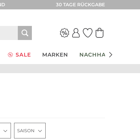
ND
30 TAGE RÜCKGABE
SALE
MARKEN
NACHHALTIGKEIT
SAISON