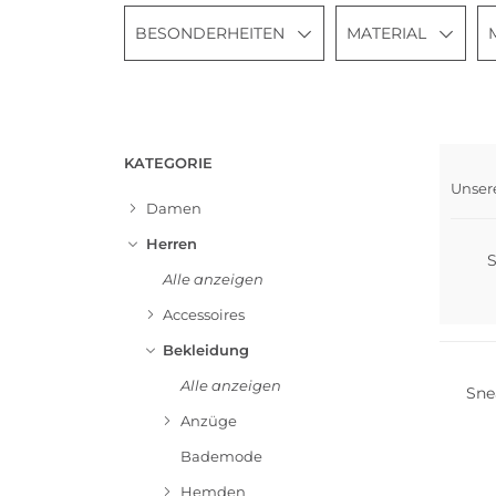
BESONDERHEITEN
MATERIAL
Nach
KATEGORIE
Mult
Unser
Groß
Damen
Herren
S
Alle anzeigen
Accessoires
Multi 
Bekleidung
Alle anzeigen
Sne
Anzüge
Bademode
Multi 
Hemden