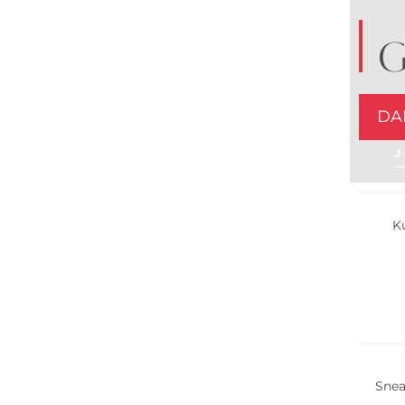
G
DA
J
Multi 
K
Nachha
Snea