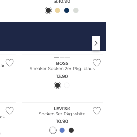
10.90
ab
Multi Pack
BOSS
lack
Sneaker Socken 2er Pkg. black
13.90
Multi Pack
LEVI'S®
Socken 3er Pkg white
ack
10.90
Große Größen