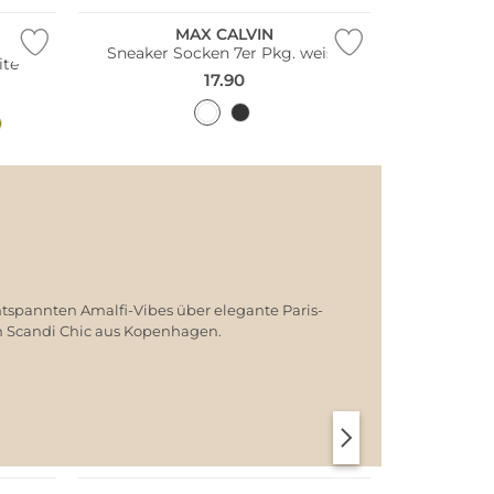
MAX CALVIN
Sneaker Socken 7er Pkg. weiss
ite
17.90
ntspannten Amalfi-Vibes über elegante Paris-
em Scandi Chic aus Kopenhagen.
SANTORINI SOFT
PARIS CHIC
Multi Pack