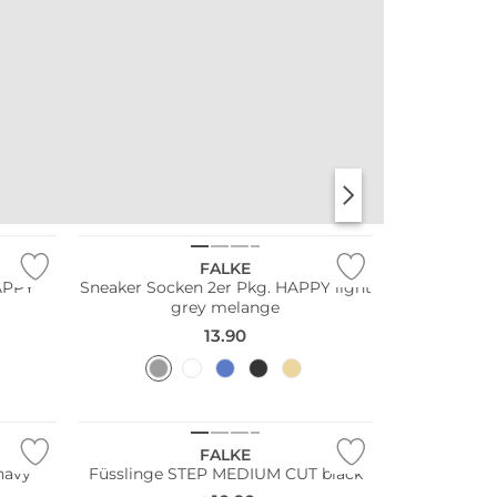
Große Größen
Multi Pack
FALKE
HAPPY
Sneaker Socken 2er Pkg. HAPPY light
grey melange
13.90
Große Größen
FALKE
navy
Füsslinge STEP MEDIUM CUT black