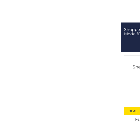
Shoppen
Mode fü
Multi 
Sne
Große 
DEAL
F