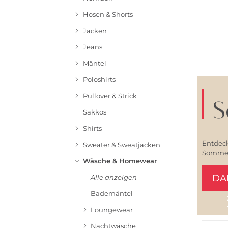
Hosen & Shorts
Jacken
Jeans
Mäntel
Poloshirts
Pullover & Strick
S
Sakkos
Shirts
Entdeck
Sweater & Sweatjacken
Sommerl
Wäsche & Homewear
DA
Alle anzeigen
Bademäntel
Loungewear
Nachtwäsche