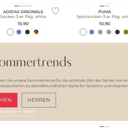
ADIDAS ORIGINALS
PUMA
Socken 3-er Pkg. white
Sportsocken 3-er Pkg. wh
15.90
10.90
ommertrends
en Sie unsere Sommertrends für die schönste Zeit des Jahres: von e
ooks bis hin zu strandfreundlichen Styles für Santorini und clean
MEN
HERREN
Zu allen Trends
AMALFI VIBES
Multi Pack