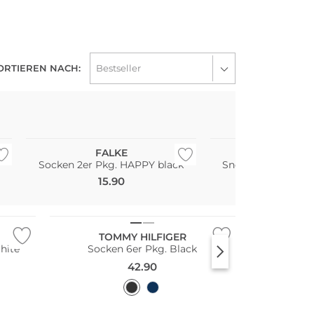
ORTIEREN NACH:
Multi Pack
Multi Pack
Große Größen
Große Größen
FALKE
PUMA
Socken 2er Pkg. HAPPY black
Sneaker Socken 3e
15.90
10.90
Multi Pack
TOMMY HILFIGER
hite
Socken 6er Pkg. Black
42.90
Multi Pack
Nachhaltig