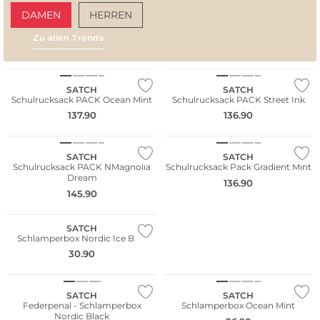
DAMEN
HERREN
Zu allen Trends
AMALFI VIBES
SAN
Nachhaltig
Nachhaltig
SATCH
SATCH
Schulrucksack PACK Ocean Mint
Schulrucksack PACK Street Ink
137.90
136.90
Nachhaltig
Nachhaltig
SATCH
SATCH
Schulrucksack PACK NMagnolia
Schulrucksack Pack Gradient Mint
Dream
136.90
145.90
Nachhaltig
SATCH
Schlamperbox Nordic Ice Blue
30.90
Nachhaltig
Nachhaltig
SATCH
SATCH
Federpenal - Schlamperbox
Schlamperbox Ocean Mint
Nordic Black