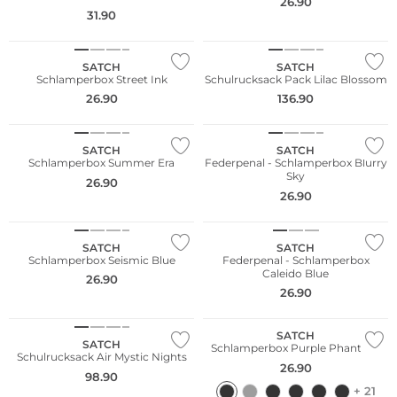
26.90
31.90
Nachhaltig
Nachhaltig
SATCH
SATCH
Schlamperbox Street Ink
Schulrucksack Pack Lilac Blossom
26.90
136.90
Nachhaltig
Nachhaltig
SATCH
SATCH
Schlamperbox Summer Era
Federpenal - Schlamperbox Blurry
Sky
26.90
26.90
Nachhaltig
Nachhaltig
SATCH
SATCH
Schlamperbox Seismic Blue
Federpenal - Schlamperbox
Caleido Blue
26.90
26.90
Nachhaltig
Nachhaltig
SATCH
SATCH
Schlamperbox Purple Phantom
Schulrucksack Air Mystic Nights
26.90
98.90
+ 21