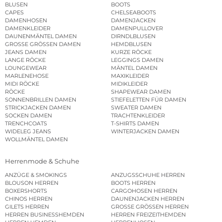
BLUSEN
BOOTS
CAPES
CHELSEABOOTS
DAMENHOSEN
DAMENJACKEN
DAMENKLEIDER
DAMENPULLOVER
DAUNENMÄNTEL DAMEN
DIRNDLBLUSEN
GROSSE GRÖSSEN DAMEN
HEMDBLUSEN
JEANS DAMEN
KURZE RÖCKE
LANGE RÖCKE
LEGGINGS DAMEN
LOUNGEWEAR
MÄNTEL DAMEN
MARLENEHOSE
MAXIKLEIDER
MIDI RÖCKE
MIDIKLEIDER
RÖCKE
SHAPEWEAR DAMEN
SONNENBRILLEN DAMEN
STIEFELETTEN FÜR DAMEN
STRICKJACKEN DAMEN
SWEATER DAMEN
SOCKEN DAMEN
TRACHTENKLEIDER
TRENCHCOATS
T-SHIRTS DAMEN
WIDELEG JEANS
WINTERJACKEN DAMEN
WOLLMÄNTEL DAMEN
Herrenmode & Schuhe
ANZÜGE & SMOKINGS
ANZUGSSCHUHE HERREN
BLOUSON HERREN
BOOTS HERREN
BOXERSHORTS
CARGOHOSEN HERREN
CHINOS HERREN
DAUNENJACKEN HERREN
GILETS HERREN
GROSSE GRÖSSEN HERREN
HERREN BUSINESSHEMDEN
HERREN FREIZEITHEMDEN