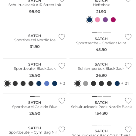
SATCH
SATCH
Schulrucksack AIR Street Ink
Heftebox
98.90
21.90
Nachhaltig
Nachhaltig
SATCH
SATCH
Sportbeutel Nordic Ice
Sporttasche - Gradient Mint
Bestseller
31.90
45.90
Nachhaltig
Nachhaltig
SATCH
SATCH
Sportbeutel Black Jack
Schlamperbox Black Jack
26.90
26.90
+ 3
+ 21
Nachhaltig
Nachhaltig
SATCH
SATCH
Sportbeutel Caleido Blue
Schulrucksack Pack Nordic Black
26.90
154.90
Nachhaltig
Nachhaltig
SATCH
SATCH
Sportbeutel - Gym Bag Ninja
Schulrucksack Pack Crazy Twist