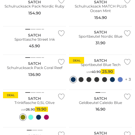
SATCH
SATCH
Schulrucksack Pack Nordic Ruby
Schulrucksack MATCH PLUS
Ocean Mint
154.90
154.90
Nachhaltig
Nachhaltig
SATCH
SATCH
Sportbeutel Nordic Blue
Sporttasche Street Ink
31.90
45.90
Nachhaltig
Nachhaltig
SATCH
DEAL
SATCH
Sportbeutel Blue Tech
Schulrucksack Pack Coral Reef
25.90
40.90
UVP
136.90
+ 3
Nachhaltig
Nachhaltig
DEAL
SATCH
SATCH
Trinkflasche 0,5L Olive
Geldbeutel Caleido Blue
19.90
16.90
26.90
UVP
Nachhaltig
Nachhaltig
SATCH