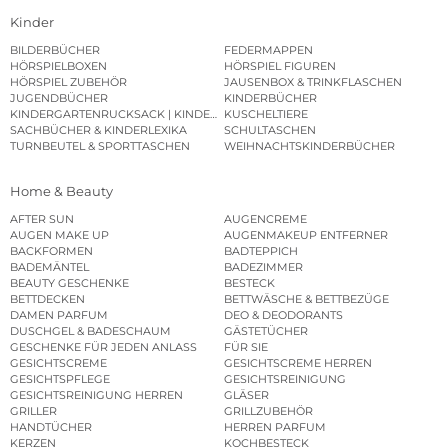
Kinder
BILDERBÜCHER
FEDERMAPPEN
HÖRSPIELBOXEN
HÖRSPIEL FIGUREN
HÖRSPIEL ZUBEHÖR
JAUSENBOX & TRINKFLASCHEN
JUGENDBÜCHER
KINDERBÜCHER
KINDERGARTENRUCKSACK | KINDERGARTENBEUTEL
KUSCHELTIERE
SACHBÜCHER & KINDERLEXIKA
SCHULTASCHEN
TURNBEUTEL & SPORTTASCHEN
WEIHNACHTSKINDERBÜCHER
Home & Beauty
AFTER SUN
AUGENCREME
AUGEN MAKE UP
AUGENMAKEUP ENTFERNER
BACKFORMEN
BADTEPPICH
BADEMÄNTEL
BADEZIMMER
BEAUTY GESCHENKE
BESTECK
BETTDECKEN
BETTWÄSCHE & BETTBEZÜGE
DAMEN PARFUM
DEO & DEODORANTS
DUSCHGEL & BADESCHAUM
GÄSTETÜCHER
GESCHENKE FÜR JEDEN ANLASS
FÜR SIE
GESICHTSCREME
GESICHTSCREME HERREN
GESICHTSPFLEGE
GESICHTSREINIGUNG
GESICHTSREINIGUNG HERREN
GLÄSER
GRILLER
GRILLZUBEHÖR
HANDTÜCHER
HERREN PARFUM
KERZEN
KOCHBESTECK