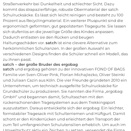
Straßenverkehr bei Dunkelheit und schlechter Sicht. Dazu
kommt das strapazierfähige, robuste Obermaterial der satch
Schulrucksäcke. Es lässt sich leicht reinigen und besteht zu 100
Prozent aus Recyclingmaterial. Ein weiterer Pluspunkt sind die
ergonomisch geformten, gut gepolsterten Tragegurte. Sie lassen
sich stufenlos an die jeweilige Größe des Kindes anpassen.
Dadurch entlasten sie den Rücken und beugen
Haltungsschäden vor.
satch
ist eine clevere Alternative zum
herkömmlichen Schulranzen. In der großen Auswahl an
verschiedenen Designs finden die Schüler schnell ein Modell, das
zu ihnen passt.
satch – der große Bruder des ergobag
satch
und ergobag gehören zu der innovativen FOND OF BAGS
Familie von Sven-Oliver Pink, Florian Michajlezko, Oliver Steinki
und Juliaan Cazin aus Köln. Die vier Freunde gründeten 2010 ein
Unternehmen, um technisch ausgefeilte Schulrucksäcke für
Grundschüler zu produzieren. Sie nannten die Firma „ergobag
GmbH“ und begannen damit, Schultaschen mit den
rückenschonenden Tragesystemen aus dem Trekkingsport
auszustatten. Daraus entwickelte sich der ergobag: Ein leichter,
formstabiler Tragesack mit Schulterriemen und Hüftgurt. Damit
schont er den Kinderrücken und erleichtert den Transport der
zum Teil umfangreichen Schulutensilien erheblich. Um auch im
Umweltschutz aktiv ein Zeichen zu setzen, verwendet die Firma