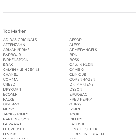
Top Marken
ADIDAS ORIGINALS
AESOP
AFFENZAHN
ALESSI
ARMANI/PRIVÉ
ARMEDANGELS
BARBOUR
BDK
BIRKENSTOCK
BOSS
BRAX
CALVIN KLEIN
CALVIN KLEIN JEANS
CAMBIO
CHANEL
CLINIQUE
COMMA
COPENHAGEN
CREED
DR. MARTENS
DRYKORN
DYSON
ECOALF
ERGOBAG
FALKE
FRED PERRY
GOT BAG
GUESS
HUGO
IZIPIZI
JACK & JONES
JOOP!
KAPTEN & SON
KIEHL’S
LA PRAIRIE
LACOSTE
LE CREUSET
LENA HOSCHEK
LEVI’S®
LIEBESKIND BERLIN