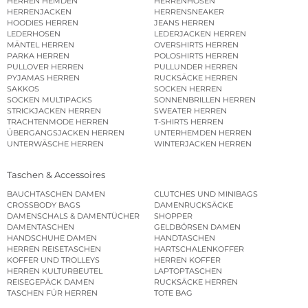
HERREN HEMDEN
HERRENHOSEN
HERRENJACKEN
HERRENSNEAKER
HOODIES HERREN
JEANS HERREN
LEDERHOSEN
LEDERJACKEN HERREN
MÄNTEL HERREN
OVERSHIRTS HERREN
PARKA HERREN
POLOSHIRTS HERREN
PULLOVER HERREN
PULLUNDER HERREN
PYJAMAS HERREN
RUCKSÄCKE HERREN
SAKKOS
SOCKEN HERREN
SOCKEN MULTIPACKS
SONNENBRILLEN HERREN
STRICKJACKEN HERREN
SWEATER HERREN
TRACHTENMODE HERREN
T-SHIRTS HERREN
ÜBERGANGSJACKEN HERREN
UNTERHEMDEN HERREN
UNTERWÄSCHE HERREN
WINTERJACKEN HERREN
Taschen & Accessoires
BAUCHTASCHEN DAMEN
CLUTCHES UND MINIBAGS
CROSSBODY BAGS
DAMENRUCKSÄCKE
DAMENSCHALS & DAMENTÜCHER
SHOPPER
DAMENTASCHEN
GELDBÖRSEN DAMEN
HANDSCHUHE DAMEN
HANDTASCHEN
HERREN REISETASCHEN
HARTSCHALENKOFFER
KOFFER UND TROLLEYS
HERREN KOFFER
HERREN KULTURBEUTEL
LAPTOPTASCHEN
REISEGEPÄCK DAMEN
RUCKSÄCKE HERREN
TASCHEN FÜR HERREN
TOTE BAG