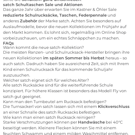
satch Schultaschen Sale und Aktionen
Das ganze Jahr über erwarten Sie im Kastner & Öhler Sale
reduzierte Schulrucksäcke, Taschen, Federpennale
und
anderes
Zubehör
der Marke satch. Achten Sie besonders auf
Auslaufmodelle, bevor die neuen Kollektionen im Frühjahr auf
den Markt kommen. Es lohnt sich, regelmäßig im Online Shop
vorbeizuschauen, um ein echtes Schnäppchen zu machen.
FAQs
Wann kommt die neue satch-Kollektion?
Die meisten Ranzen- und Schulrucksack-Hersteller bringen ihre
neuen Kollektionen
im späten Sommer bis Herbst
heraus – so
auch satch. Dadruch haben Sie ausreichend Zeit, sich mit Ihrem
Kind einen Schulrucksack für das kommende Schuljahr
auszusuchen.
Welcher satch eignet sich für welches Alter?
Alle satch Rucksäcke sind für die weiterführende Schule
konzipiert. Für höhere Klassen ist besonders das Modell Fly von
satch gut geeignet.
Kann man den Turnbeutel am Rucksack befestigen?
Die Turnsackerl von satch lassen sich mit einem
Klickverschluss
an einer Schnalle des satch Rucksacks befestigen.
Wie kann man einen satch Rucksack reinigen?
Starke Verschmutzungen können per
Handwäsche
bei 40°C
beseitigt werden. Kleinere Flecken können Sie mit einem
feuchten Schwamm und einem milden Waschmittel entfernen.