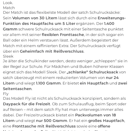
Look.
Match
Der Match ist das flexibelste Modell der satch Schulrucksäcke:
Sein
Volumen von 30 Litern
lässt sich durch eine
Erweiterungs-
Funktion des Hauptfachs um 5 Liter
ergänzen. Der
1.400
Gramm
schwere Schulrucksack mit einer Seitentasche punktet
vor allem mit seiner
flexiblen Fronttasche
, in der sich sogar ein
Ball oder ein Helm verstauen lässt. Außerdem begeistert der
Match mit einem raffinierten Extra: Der Schulrucksack verfügt
über ein
Geheimfach mit Reißverschluss
.
Sleek
Je älter die Schulkinder werden, desto weniger „schleppen“ sie in
der Regel zur Schule. Für Mädchen und Buben höherer Klassen
eignet sich das Modell Sleek. Der
„schlanke“ Schulrucksack
von
satch überzeugt mit einem reduzierten Volumen von
nur 24
Litern
und wiegt
1.100 Gramm
. Er bietet
ein Hauptfach
und
zwei
Seitentaschen
.
Fly
Das Modell Fly ist nicht als Schulrucksack konzipiert, sondern als
Daypack für die Freizeit
. Ob zum Schulausflug, beim Sport oder
auf Reisen – mit dem satch Fly hat man unterwegs immer alles
dabei. Der Freizeitrucksack bietet ein
Packvolumen von 18
Litern
und wiegt
nur 500 Gramm
. Er hat ein
großes Hauptfach
,
eine
Fronttasche mit Reißverschluss
sowie eine
offene