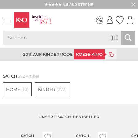
★★★★★ 4,8 / 5,0 STERNE
WEDDING
VIBES
-20% AUF KINDERMODE
KOE26-KIMO
SATCH
272 Artikel
HOME
(10)
KINDER
(272)
UNSERE SATCH BESTSELLER
Nachhaltig
Nachhaltig
Nachhaltig
SATCH
SATCH
SA