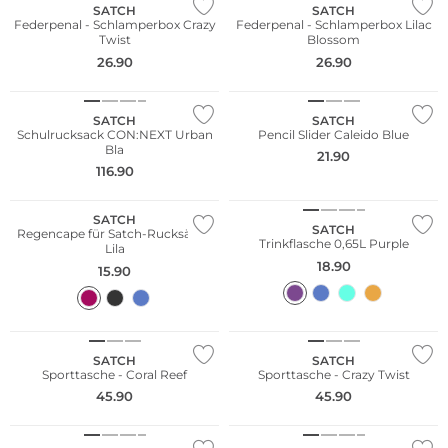
SATCH
SATCH
Federpenal - Schlamperbox Crazy
Federpenal - Schlamperbox Lilac
Twist
Blossom
26.90
26.90
Nachhaltig
Nachhaltig
SATCH
SATCH
Schulrucksack CON:NEXT Urban
Pencil Slider Caleido Blue
Bla
21.90
116.90
Nachhaltig
Nachhaltig
SATCH
SATCH
Regencape für Satch-Rucksäcke
Trinkflasche 0,65L Purple
Lila
18.90
15.90
Nachhaltig
Nachhaltig
SATCH
SATCH
Sporttasche - Coral Reef
Sporttasche - Crazy Twist
45.90
45.90
Nachhaltig
Nachhaltig