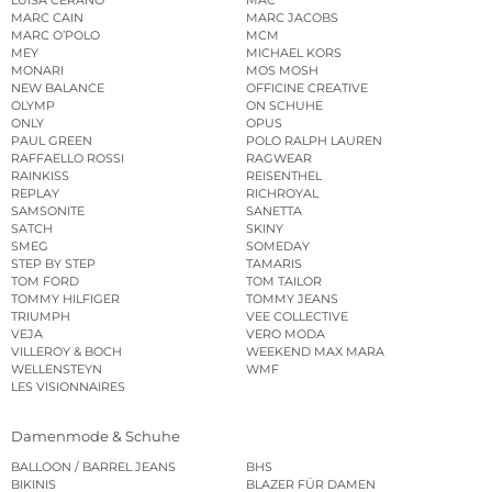
LUISA CERANO
MAC
MARC CAIN
MARC JACOBS
MARC O’POLO
MCM
MEY
MICHAEL KORS
MONARI
MOS MOSH
NEW BALANCE
OFFICINE CREATIVE
OLYMP
ON SCHUHE
ONLY
OPUS
PAUL GREEN
POLO RALPH LAUREN
RAFFAELLO ROSSI
RAGWEAR
RAINKISS
REISENTHEL
REPLAY
RICHROYAL
SAMSONITE
SANETTA
SATCH
SKINY
SMEG
SOMEDAY
STEP BY STEP
TAMARIS
TOM FORD
TOM TAILOR
TOMMY HILFIGER
TOMMY JEANS
TRIUMPH
VEE COLLECTIVE
VEJA
VERO MODA
VILLEROY & BOCH
WEEKEND MAX MARA
WELLENSTEYN
WMF
LES VISIONNAIRES
Damenmode & Schuhe
BALLOON / BARREL JEANS
BHS
BIKINIS
BLAZER FÜR DAMEN