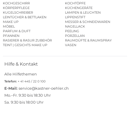
KOCHGESCHIRR
KOCHTÖPFE
KÖRPERPFLEGE
KÜCHENGERÄTE
KUGELSCHREIBER
LAMPEN & LEUCHTEN
LEINTÜCHER & BETTLAKEN
LIPPENSTIFT
MAKE UP
MESSER & SCHNEIDWAREN
MÖBEL
NAGELLACK
PARFUM & DUFT
PEELING
PFANNEN
PORZELLAN
RASIERER & RASUR ZUBEHÖR
RAUMDÜFTE & RAUMSPRAY
TEINT | GESICHTS MAKE UP
VASEN
Hilfe & Kontakt
Alle Hilfethemen
Telefon:
+ 41 445 / 22 0 100
E-Mail:
service@kastner-oehler.ch
Mo.–Fr. 9:30 bis 18:30 Uhr
Sa. 9:30 bis 18:00 Uhr