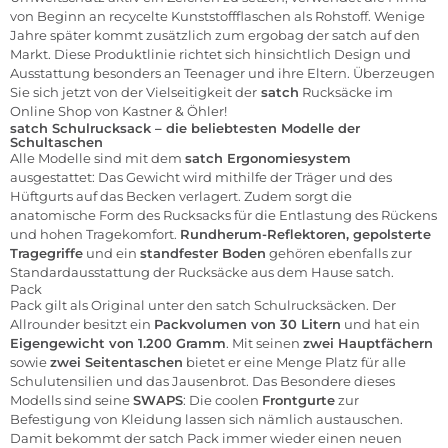
von Beginn an recycelte Kunststoffflaschen als Rohstoff. Wenige
Jahre später kommt zusätzlich zum ergobag der satch auf den
Markt. Diese Produktlinie richtet sich hinsichtlich Design und
Ausstattung besonders an Teenager und ihre Eltern. Überzeugen
Sie sich jetzt von der Vielseitigkeit der
satch
Rucksäcke im
Online Shop von Kastner & Öhler!
satch Schulrucksack – die beliebtesten Modelle der
Schultaschen
Alle Modelle sind mit dem
satch Ergonomiesystem
ausgestattet: Das Gewicht wird mithilfe der Träger und des
Hüftgurts auf das Becken verlagert. Zudem sorgt die
anatomische Form des Rucksacks für die Entlastung des Rückens
und hohen Tragekomfort.
Rundherum-Reflektoren, gepolsterte
Tragegriffe
und ein
standfester Boden
gehören ebenfalls zur
Standardausstattung der Rucksäcke aus dem Hause satch.
Pack
Pack gilt als Original unter den satch Schulrucksäcken. Der
Allrounder besitzt ein
Packvolumen von 30 Litern
und hat ein
Eigengewicht von 1.200 Gramm
. Mit seinen
zwei Hauptfächern
sowie
zwei Seitentaschen
bietet er eine Menge Platz für alle
Schulutensilien und das Jausenbrot. Das Besondere dieses
Modells sind seine
SWAPS
: Die coolen
Frontgurte
zur
Befestigung von Kleidung lassen sich nämlich austauschen.
Damit bekommt der satch Pack immer wieder einen neuen