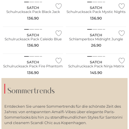
SATCH
SATCH
Schulrucksack Pack Black Jack
Schulrucksack Pack Mystic Nights
136.90
136.90
Nachhaltig
Nachhaltig
SATCH
SATCH
Schulrucksack Pack Caleido Blue
Schlamperbox Midnight Jungle
136.90
26.90
Nachhaltig
Nachhaltig
SATCH
SATCH
Schulrucksack Pack Fire Phantom
Schulrucksack Pack Ninja Matrix
136.90
145.90
Sommertrends
Entdecken Sie unsere Sommertrends für die schönste Zeit des
Jahres: von entspannten Amalfi-Vibes über elegante Paris-
Sommerlooks bis hin zu strandfreundlichen Styles für Santorini
und cleanem Scandi Chic aus Kopenhagen.