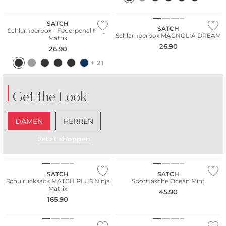
Nachhaltig
Nachhaltig
SATCH
SATCH
Schlamperbox - Federpenal Ninja
Schlamperbox MAGNOLIA DREAM
Matrix
26.90
26.90
+ 21
Get the Look
DAMEN
HERREN
Jetzt shoppen
Nachhaltig
Nachhaltig
SATCH
SATCH
Schulrucksack MATCH PLUS Ninja
Sporttasche Ocean Mint
Matrix
45.90
165.90
Nachhaltig
Nachhaltig