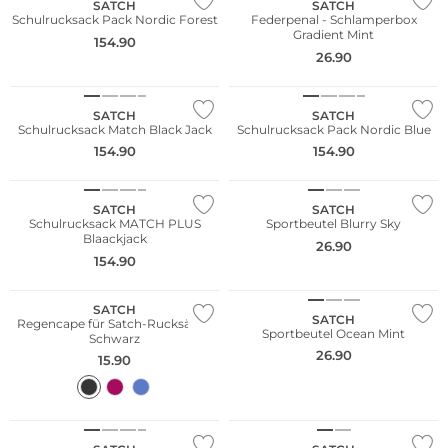
SATCH
SATCH
Schulrucksack Pack Nordic Forest
Federpenal - Schlamperbox
Gradient Mint
154.90
26.90
Nachhaltig
Nachhaltig
SATCH
SATCH
Schulrucksack Match Black Jack
Schulrucksack Pack Nordic Blue
154.90
154.90
Nachhaltig
Nachhaltig
SATCH
SATCH
Schulrucksack MATCH PLUS
Sportbeutel Blurry Sky
Blaackjack
26.90
154.90
Nachhaltig
Nachhaltig
SATCH
SATCH
Regencape für Satch-Rucksäcke
Sportbeutel Ocean Mint
Schwarz
26.90
15.90
Nachhaltig
Nachhaltig