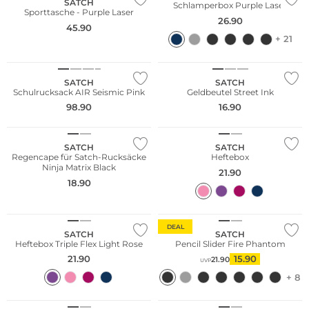
SATCH
Schlamperbox Purple Laser
Sporttasche - Purple Laser
26.90
45.90
+ 21
Nachhaltig
Nachhaltig
SATCH
SATCH
Schulrucksack AIR Seismic Pink
Geldbeutel Street Ink
98.90
16.90
Nachhaltig
Nachhaltig
SATCH
SATCH
Regencape für Satch-Rucksäcke
Heftebox
Ninja Matrix Black
21.90
18.90
Nachhaltig
Nachhaltig
DEAL
SATCH
SATCH
Heftebox Triple Flex Light Rose
Pencil Slider Fire Phantom
21.90
15.90
21.90
UVP
+ 8
Nachhaltig
Nachhaltig