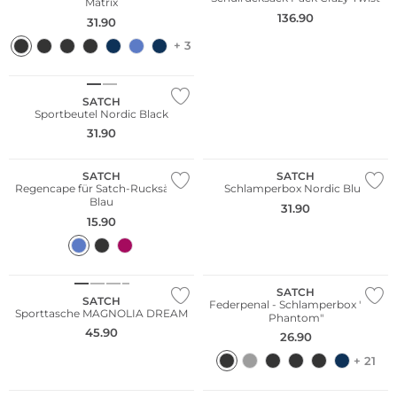
Matrix
136.90
31.90
+ 3
Nachhaltig
SATCH
Sportbeutel Nordic Black
31.90
Nachhaltig
Nachhaltig
SATCH
SATCH
Regencape für Satch-Rucksäcke
Schlamperbox Nordic Blue
Blau
31.90
15.90
Nachhaltig
Nachhaltig
SATCH
SATCH
Federpenal - Schlamperbox "Fire
Sporttasche MAGNOLIA DREAM
Phantom"
45.90
26.90
+ 21
Nachhaltig
Nachhaltig