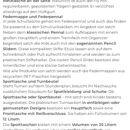
Netztasche an der Seite
. Natürlich ist auch der Fly mit
regulierbaren, gepolsterten Trägern gestaltet. Er verzichtet
allerdings auf den Hüftgurt.
Federmappe und Federpennal
In jede Schultasche gehört ein Federpennal und auch das finden
Sie passend zu den Schulrucksäcken im Angebot von satch.
Neben dem
klassischen
Pennal
zum Aufklappen mit einem
großen Hauptfach und einem Trennfach mit Organizer
begeistert satch die Kids auch mit den
sogenannten Pencil
Slidern
. Diese kompakten Stifte-Etuis lassen sich auf dem
Schreibtisch oder Pult aufrecht hinstellen und werden so zum
praktischen Stiftehalter. Die coolen Pencil Slider besitzen drei
Innenfächer und eine kleine Geheimtasche.
Wie alle Produkte von satch werden auch die Federmappen aus
recycelten PET-Flaschen hergestellt.
Sporttasche und Turnbeutel
Steht Turnen auf dem Stundenplan, braucht Ihr Nachwuchs
zusätzlichen Stauraum für
Sportkleidung und Schuhe
. Ob
Sporttasche oder Sportbeutel
– mit satch sind Kinder bestens
ausgestattet. Die praktischen Turnsackerl
in einfärbigen oder
gemusterten Designs
besitzen ein
Hauptfach
sowie eine
Fronttasche mit Reißverschluss
. Sie haben ein Füllvolumen von
12 Litern
.
Die
Sporttaschen
bieten mit einem
Volumen von 25 Litern
mehr Platz. Sie verfügen über ein
großes Hauptfach
, ein