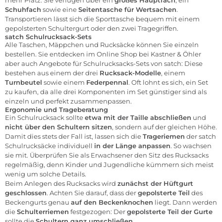
Schuhfach
sowie eine
Seitentasche für Wertsachen
.
Transportieren lässt sich die Sporttasche bequem mit einem
gepolsterten Schultergurt oder den zwei Tragegriffen.
satch Schulrucksack-Sets
Alle Taschen, Mäppchen und Rucksäcke können Sie einzeln
bestellen. Sie entdecken im Online Shop bei Kastner & Öhler
aber auch Angebote für Schulrucksacks-Sets von satch: Diese
bestehen aus einem der drei
Rucksack-Modelle
, einem
Turnbeutel
sowie einem
Federpennal
. Oft lohnt es sich, ein Set
zu kaufen, da alle drei Komponenten im Set günstiger sind als
einzeln und perfekt zusammenpassen.
Ergonomie und Trageberatung
Ein Schulrucksack sollte
etwa mit der Taille abschließen
und
nicht über den Schultern sitzen
, sondern auf der gleichen Höhe.
Damit dies stets der Fall ist, lassen sich die
Trageriemen
der satch
Schulrucksäcke individuell
in der Länge anpassen
. So wachsen
sie mit. Überprüfen Sie als Erwachsener den Sitz des Rucksacks
regelmäßig, denn Kinder und Jugendliche kümmern sich meist
wenig um solche Details.
Beim Anlegen des Rucksacks wird
zunächst der Hüftgurt
geschlossen
. Achten Sie darauf, dass der
gepolsterte Teil
des
Beckengurts genau
auf den Beckenknochen
liegt. Dann werden
die
Schulterriemen
festgezogen: Der
gepolsterte Teil der Gurte
sollte die
Schultern ganz umschließen
.