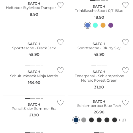
SATCH
SATCH
Heftebox Stylerbox Transparent
Trinkflasche Sport 0,7l Blue
8.90
18.90
Nachhaltig
Nachhaltig
SATCH
SATCH
Sporttasche - Black Jack
Sporttasche - Blurry Sky
45.90
45.90
Nachhaltig
Nachhaltig
SATCH
SATCH
Schulrucksack Ninja Matrix
Federpenal - Schlamperbox
Nordic Forest Green
164.90
31.90
Nachhaltig
Nachhaltig
SATCH
SATCH
Schlamperbox Blue Tech
Pencil Slider Summer Era
26.90
21.90
+ 21
Nachhaltig
Nachhaltig