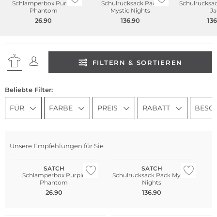
Schlamperbox Purple
Schulrucksack Pack
Schulrucksac
Phantom
Mystic Nights
Ja
26.90
136.90
136
FILTERN & SORTIEREN
Beliebte Filter:
FÜR
FARBE
PREIS
RABATT
BESO
Unsere Empfehlungen für Sie
Nachhaltig
Nachhaltig
Na
SATCH
SATCH
Schlamperbox Purple
Schulrucksack Pack Mystic
S
Phantom
Nights
26.90
136.90
Nachhaltig
Nachhaltig