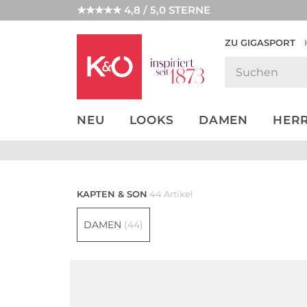
★★★★★ 4,8 / 5,0 STERNE
ZU GIGASPORT
GET THE
NEW IN
WEDDING
LOOK
VIBES
NEU
LOOKS
DAMEN
HER
KAPTEN & SON
44 Artikel
DAMEN
(44)
Nachhaltig
Nachhaltig