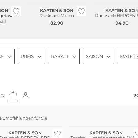
SON
KAPTEN & SON
KAPTEN & SO
getasche
Rucksack Vallen
Rucksack BERGEN 
all
82.90
94.90
BE
PREIS
RABATT
SAISON
MATERI
T:
S
e Empfehlungen für Sie
haltig
Nachhaltig
KAPTEN & SON
KAPTEN & SON
Rucksack BERGEN PRO
Tasche - Umhängetasche SKA