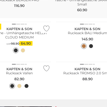
Small
116.90
60.90
ltig
Nachhaltig
KAPTEN & SON
KAPTEN & SON
he - Umhängetasche HELLVI
Rucksack BALI Mediu
CLOUD MEDIUM
145.90
64.90
98.90
UVP
Nachhaltig
KAPTEN & SON
KAPTEN & SON
Rucksack Vallen
Rucksack TROMSO 2.0 Sm
82.90
88.90