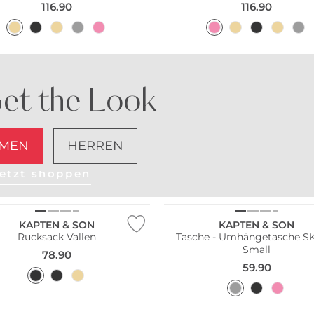
116.90
116.90
et the Look
MEN
HERREN
etzt shoppen
Nachhaltig
KAPTEN & SON
KAPTEN & SON
Rucksack Vallen
Tasche - Umhängetasche 
Small
78.90
59.90
ltig
Nachhaltig