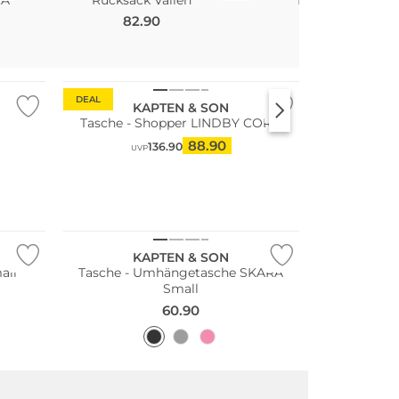
82.90
94.90
Nachhaltig
DEAL
KAPTEN & SON
m
Tasche - Shopper LINDBY CORD
88.90
136.90
UVP
Nachhaltig
KAPTEN & SON
all
Tasche - Umhängetasche SKARA
Small
60.90