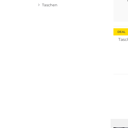
Taschen
Nachha
DEAL
Tasc