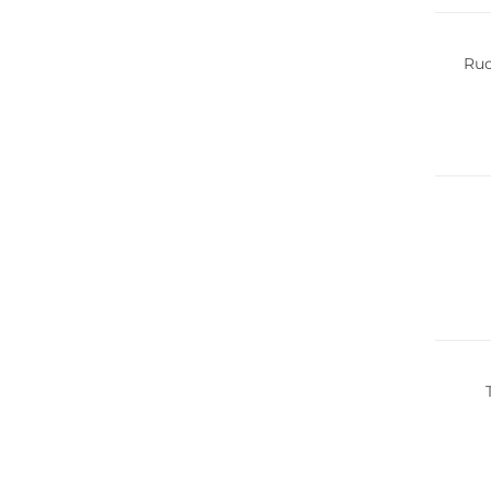
Ruc
Nachha
Nachha
Nachha