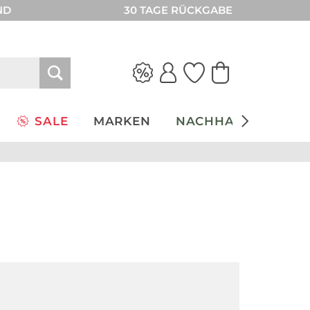
ND
30 TAGE RÜCKGABE
SALE
MARKEN
NACHHALTIGKEIT
Nachhaltig
Nachhaltig