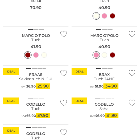
Schal
Tuch
70.90
40.90
NEU
NEU
Nachhaltig
Nachhaltig
MARC O'POLO
MARC O'POLO
Tuch
Tuch
41.90
40.90
DEAL
DEAL
FRAAS
BRAX
Seidentuch NICKI
Tuch JANE
25.90
34.90
36.90
51.90
UVP
UVP
Nachhaltig
DEAL
DEAL
CODELLO
CODELLO
Tuch
Schal
37.90
31.90
56.90
46.90
UVP
UVP
DEAL
CODELLO
Tuch