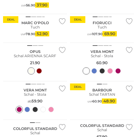
37.90
56.90
UVP
Nachhaltig
DEAL
DEAL
MARC O'POLO
FIORUCCI
Tuch
Tuch
52.90
69.90
78.90
107.90
UVP
UVP
NEU
OPUS
VERA MONT
Schal ARIENNA SCARF
Schal - Stola
21.90
60.90
DEAL
VERA MONT
BARBOUR
Schal - Stola
Schal TARTAN
59.90
48.90
ab
60.90
UVP
Merino
Merino
Nachhaltig
Nachhaltig
COLORFUL STANDARD
COLORFUL STANDARD
Schal
Schal
67.90