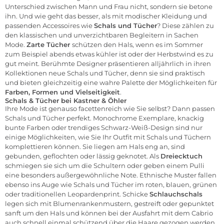
Unterschied zwischen Mann und Frau nicht, sondern sie betone
ihn. Und wie geht das besser, als mit modischer Kleidung und
passenden Accessoires wie
Schals und Tücher
? Diese zählen zu
den klassischen und unverzichtbaren Begleitern in Sachen
Mode.
Zarte Tücher
schützen den Hals, wenn es im Sommer
zum Beispiel abends etwas kühler ist oder der Herbstwind es zu
gut meint. Berühmte Designer präsentieren alljährlich in ihren
Kollektionen neue Schals und Tücher, denn sie sind praktisch
und bieten gleichzeitig eine wahre Palette der Möglichkeiten für
Farben, Formen und Vielseitigkeit
.
Schals & Tücher bei Kastner & Öhler
Ihre Mode ist genauso facettenreich wie Sie selbst? Dann passen
Schals und Tücher perfekt. Monochrome Exemplare, knackig
bunte Farben oder trendiges Schwarz-Weiß-Design sind nur
einige Möglichkeiten, wie Sie Ihr Outfit mit Schals und Tüchern
komplettieren können. Sie liegen am Hals eng an, sind
gebunden, geflochten oder lässig geknotet. Als
Dreiecktuch
schmiegen sie sich um die Schultern oder geben einem Pulli
eine besonders außergewöhnliche Note. Ethnische Muster fallen
ebenso ins Auge wie Schals und Tücher im roten, blauen, grünen
oder traditionellen Leopardenprint. Schicke
Schlauchschals
legen sich mit Blumenrankenmustern, gestreift oder gepunktet
sanft um den Hals und können bei der Ausfahrt mit dem Cabrio
auch schnell einmal schützend über die Haare gezogen werden.