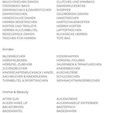
BAUCHTASCHEN DAMEN
CLUTCHES UND MINIBAGS
CROSSBODY BAGS
DAMENRUCKSÄCKE
DAMENSCHALS & DAMENTÜCHER
SHOPPER
DAMENTASCHEN
GELDBÖRSEN DAMEN
HANDSCHUHE DAMEN
HANDTASCHEN
HERREN REISETASCHEN
HARTSCHALENKOFFER
KOFFER UND TROLLEYS
HERREN KOFFER
HERREN KULTURBEUTEL
LAPTOPTASCHEN
REISEGEPÄCK DAMEN
RUCKSÄCKE HERREN
TASCHEN FÜR HERREN
TOTE BAG
Kinder
BILDERBÜCHER
FEDERMAPPEN
HÖRSPIELBOXEN
HÖRSPIEL FIGUREN
HÖRSPIEL ZUBEHÖR
JAUSENBOX & TRINKFLASCHEN
JUGENDBÜCHER
KINDERBÜCHER
KINDERGARTENRUCKSACK | KINDERGARTENBEUTEL
KUSCHELTIERE
SACHBÜCHER & KINDERLEXIKA
SCHULTASCHEN
TURNBEUTEL & SPORTTASCHEN
WEIHNACHTSKINDERBÜCHER
Home & Beauty
AFTER SUN
AUGENCREME
AUGEN MAKE UP
AUGENMAKEUP ENTFERNER
BACKFORMEN
BADTEPPICH
BADEMÄNTEL
BADEZIMMER