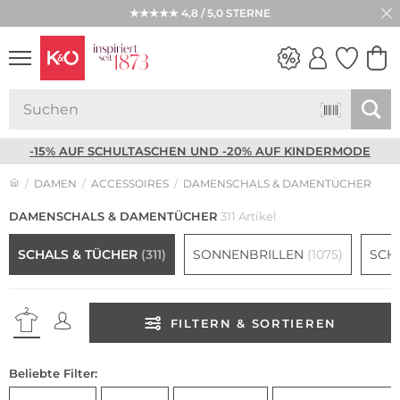
★★★★★ 4,8 / 5,0 STERNE
NEW IN
WEDDING
VIBES
-15% AUF SCHULTASCHEN UND -20% AUF KINDERMODE
DAMEN
ACCESSOIRES
DAMENSCHALS & DAMENTÜCHER
DAMENSCHALS & DAMENTÜCHER
311 Artikel
SCHALS & TÜCHER
(311)
SONNENBRILLEN
(1075)
SCH
FILTERN & SORTIEREN
Beliebte Filter: