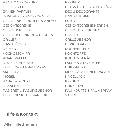
BEAUTY GESCHENKE
BESTECK
BETTDECKEN
BETTWÄSCHE & BETTBEZÜGE
DAMEN PARFUM
DEO & DEODORANTS
DUSCHGEL & BADESCHAUM
GÄSTETÜCHER
GESCHENKE FÜR JEDEN ANLASS
FÜR SIE
GESICHTSCREME
GESICHTSCREME HERREN
GESICHTSPFLEGE
GESICHTSREINIGUNG
GESICHTSREINIGUNG HERREN
GLÄSER
GRILLER
GRILLZUBEHÖR
HANDTÜCHER
HERREN PARFUM
KERZEN
KOCHBESTECK
KOCHGESCHIRR
KOCHTÖPFE
KÖRPERPFLEGE
KÜCHENGERÄTE
KUGELSCHREIBER
LAMPEN & LEUCHTEN
LEINTÜCHER & BETTLAKEN
LIPPENSTIFT
MAKE UP
MESSER & SCHNEIDWAREN
MÖBEL
NAGELLACK
PARFUM & DUFT
PEELING
PFANNEN
PORZELLAN
RASIERER & RASUR ZUBEHÖR
RAUMDÜFTE & RAUMSPRAY
TEINT | GESICHTS MAKE UP
VASEN
Hilfe & Kontakt
Alle Hilfethemen