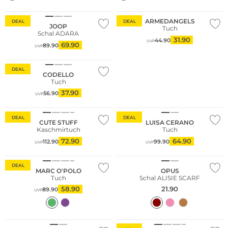
Nachhaltig
Nachhaltig
ARMEDANGELS
DEAL
DEAL
JOOP
Tuch
Schal ADARA
31.90
44.90
UVP
69.90
89.90
UVP
DEAL
CODELLO
Tuch
37.90
56.90
UVP
DEAL
DEAL
CUTE STUFF
LUISA CERANO
Kaschmirtuch
Tuch
72.90
64.90
112.90
99.90
UVP
UVP
Nachhaltig
NEU
DEAL
MARC O'POLO
OPUS
Tuch
Schal ALISIE SCARF
58.90
21.90
89.90
UVP