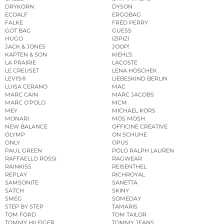
DRYKORN
DYSON
ECOALF
ERGOBAG
FALKE
FRED PERRY
GOT BAG
GUESS
HUGO
IZIPIZI
JACK & JONES
JOOP!
KAPTEN & SON
KIEHL’S
LA PRAIRIE
LACOSTE
LE CREUSET
LENA HOSCHEK
LEVI’S®
LIEBESKIND BERLIN
LUISA CERANO
MAC
MARC CAIN
MARC JACOBS
MARC O’POLO
MCM
MEY
MICHAEL KORS
MONARI
MOS MOSH
NEW BALANCE
OFFICINE CREATIVE
OLYMP
ON SCHUHE
ONLY
OPUS
PAUL GREEN
POLO RALPH LAUREN
RAFFAELLO ROSSI
RAGWEAR
RAINKISS
REISENTHEL
REPLAY
RICHROYAL
SAMSONITE
SANETTA
SATCH
SKINY
SMEG
SOMEDAY
STEP BY STEP
TAMARIS
TOM FORD
TOM TAILOR
TOMMY HILFIGER
TOMMY JEANS