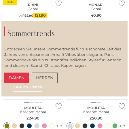
DEAL
RIANI
MONARI
Schal
Schal
121.90
40.90
192.90
UVP
Sommertrends
Entdecken Sie unsere Sommertrends für die schönste Zeit des
Jahres: von entspannten Amalfi-Vibes über elegante Paris-
Sommerlooks bis hin zu strandfreundlichen Styles für Santorini
und cleanem Scandi Chic aus Kopenhagen.
DAMEN
HERREN
Zu allen Trends
AMALFI VIBES
SAN
Kaschmir
Kaschmir
MOULETA
MOULETA
Kaschmirschal
Kaschmirschal
224.90
250.90
+ 7
+ 7