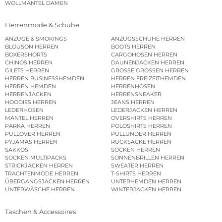
WOLLMÄNTEL DAMEN
Herrenmode & Schuhe
ANZÜGE & SMOKINGS
ANZUGSSCHUHE HERREN
BLOUSON HERREN
BOOTS HERREN
BOXERSHORTS
CARGOHOSEN HERREN
CHINOS HERREN
DAUNENJACKEN HERREN
GILETS HERREN
GROSSE GRÖSSEN HERREN
HERREN BUSINESSHEMDEN
HERREN FREIZEITHEMDEN
HERREN HEMDEN
HERRENHOSEN
HERRENJACKEN
HERRENSNEAKER
HOODIES HERREN
JEANS HERREN
LEDERHOSEN
LEDERJACKEN HERREN
MÄNTEL HERREN
OVERSHIRTS HERREN
PARKA HERREN
POLOSHIRTS HERREN
PULLOVER HERREN
PULLUNDER HERREN
PYJAMAS HERREN
RUCKSÄCKE HERREN
SAKKOS
SOCKEN HERREN
SOCKEN MULTIPACKS
SONNENBRILLEN HERREN
STRICKJACKEN HERREN
SWEATER HERREN
TRACHTENMODE HERREN
T-SHIRTS HERREN
ÜBERGANGSJACKEN HERREN
UNTERHEMDEN HERREN
UNTERWÄSCHE HERREN
WINTERJACKEN HERREN
Taschen & Accessoires