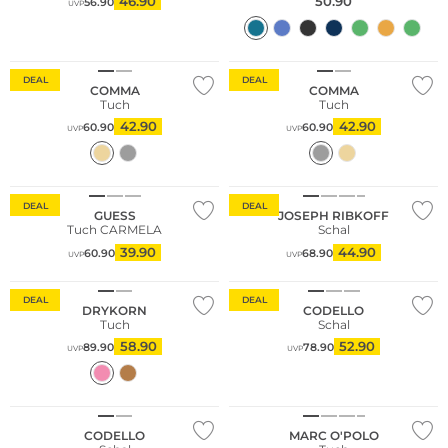
46.90
50.90
56.90
UVP
Nachhaltig
Nachhaltig
DEAL
DEAL
COMMA
COMMA
Tuch
Tuch
42.90
42.90
60.90
60.90
UVP
UVP
Fashion Tipp
Große Größen
DEAL
DEAL
GUESS
JOSEPH RIBKOFF
Tuch CARMELA
Schal
39.90
44.90
60.90
68.90
UVP
UVP
DEAL
DEAL
DRYKORN
CODELLO
Tuch
Schal
58.90
52.90
89.90
78.90
UVP
UVP
NEU
NEU
Nachhaltig
CODELLO
MARC O'POLO