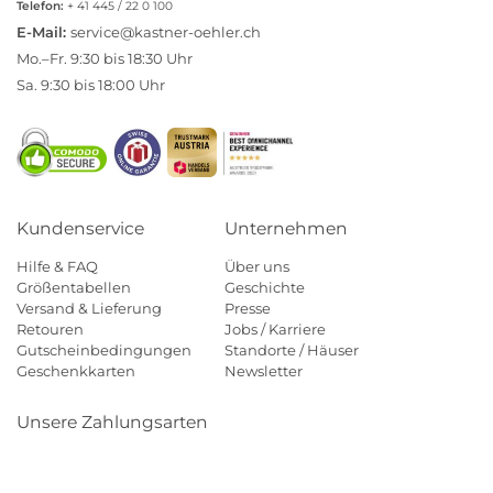
Telefon:
+ 41 445 / 22 0 100
E-Mail:
service@kastner-oehler.ch
Mo.–Fr. 9:30 bis 18:30 Uhr
Sa. 9:30 bis 18:00 Uhr
Kundenservice
Unternehmen
Hilfe & FAQ
Über uns
Größentabellen
Geschichte
Versand & Lieferung
Presse
Retouren
Jobs / Karriere
Gutscheinbedingungen
Standorte / Häuser
Geschenkkarten
Newsletter
Unsere Zahlungsarten
Klarna
Mastercard
Visa
Diners
Applepay
Paypal