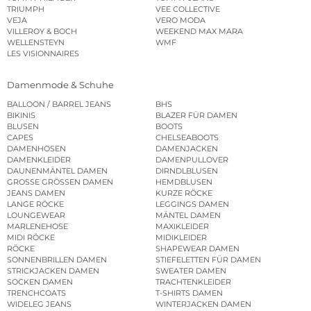
TRIUMPH
VEE COLLECTIVE
VEJA
VERO MODA
VILLEROY & BOCH
WEEKEND MAX MARA
WELLENSTEYN
WMF
LES VISIONNAIRES
Damenmode & Schuhe
BALLOON / BARREL JEANS
BHS
BIKINIS
BLAZER FÜR DAMEN
BLUSEN
BOOTS
CAPES
CHELSEABOOTS
DAMENHOSEN
DAMENJACKEN
DAMENKLEIDER
DAMENPULLOVER
DAUNENMÄNTEL DAMEN
DIRNDLBLUSEN
GROSSE GRÖSSEN DAMEN
HEMDBLUSEN
JEANS DAMEN
KURZE RÖCKE
LANGE RÖCKE
LEGGINGS DAMEN
LOUNGEWEAR
MÄNTEL DAMEN
MARLENEHOSE
MAXIKLEIDER
MIDI RÖCKE
MIDIKLEIDER
RÖCKE
SHAPEWEAR DAMEN
SONNENBRILLEN DAMEN
STIEFELETTEN FÜR DAMEN
STRICKJACKEN DAMEN
SWEATER DAMEN
SOCKEN DAMEN
TRACHTENKLEIDER
TRENCHCOATS
T-SHIRTS DAMEN
WIDELEG JEANS
WINTERJACKEN DAMEN