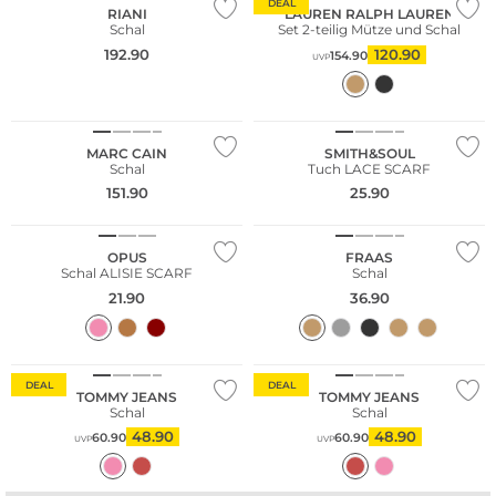
DEAL
RIANI
LAUREN RALPH LAUREN
Schal
Set 2-teilig Mütze und Schal
192.90
120.90
154.90
UVP
NEU
MARC CAIN
SMITH&SOUL
Schal
Tuch LACE SCARF
151.90
25.90
NEU
OPUS
FRAAS
Schal ALISIE SCARF
Schal
21.90
36.90
DEAL
DEAL
TOMMY JEANS
TOMMY JEANS
Schal
Schal
48.90
48.90
60.90
60.90
UVP
UVP