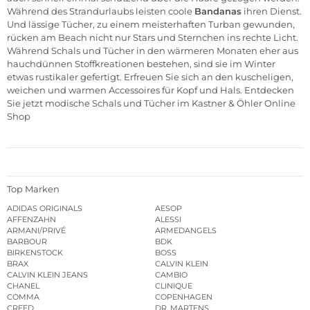
Während des Strandurlaubs leisten coole
Bandanas
ihren Dienst.
Und lässige Tücher, zu einem meisterhaften Turban gewunden,
rücken am Beach nicht nur Stars und Sternchen ins rechte Licht.
Während Schals und Tücher in den wärmeren Monaten eher aus
hauchdünnen Stoffkreationen bestehen, sind sie im Winter
etwas rustikaler gefertigt. Erfreuen Sie sich an den kuscheligen,
weichen und warmen Accessoires für Kopf und Hals. Entdecken
Sie jetzt modische Schals und Tücher im Kastner & Öhler Online
Shop
Top Marken
ADIDAS ORIGINALS
AESOP
AFFENZAHN
ALESSI
ARMANI/PRIVÉ
ARMEDANGELS
BARBOUR
BDK
BIRKENSTOCK
BOSS
BRAX
CALVIN KLEIN
CALVIN KLEIN JEANS
CAMBIO
CHANEL
CLINIQUE
COMMA
COPENHAGEN
CREED
DR. MARTENS