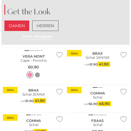
Get the Look
DAMEN
HERREN
Jetzt shoppen
BRAX
DEAL
VERA MONT
Schal JANINE
Cape - Poncho
41.90
51.90
UVP
60.90
Nachhaltig
BRAX
DEAL
DEAL
COMMA
Schal JENNA
Schal
41.90
51.90
UVP
46.90
56.90
UVP
Nachhaltig
DEAL
COMMA
FRAAS
Schal
Schal