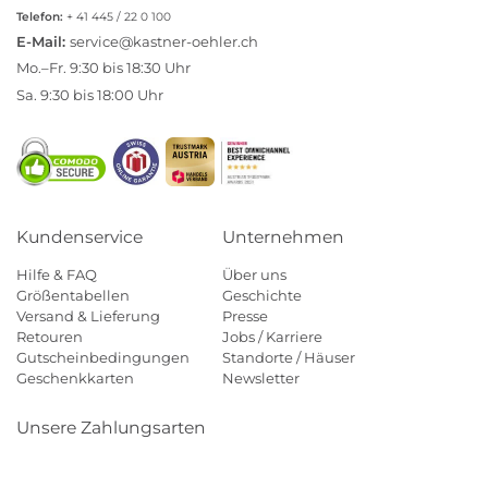
Telefon:
+ 41 445 / 22 0 100
E-Mail:
service@kastner-oehler.ch
Mo.–Fr. 9:30 bis 18:30 Uhr
Sa. 9:30 bis 18:00 Uhr
Kundenservice
Unternehmen
Hilfe & FAQ
Über uns
Größentabellen
Geschichte
Versand & Lieferung
Presse
Retouren
Jobs / Karriere
Gutscheinbedingungen
Standorte / Häuser
Geschenkkarten
Newsletter
Unsere Zahlungsarten
Klarna
Mastercard
Visa
Diners
Applepay
Paypal