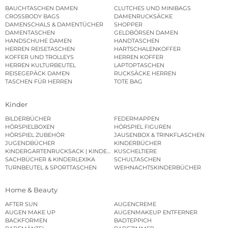
BAUCHTASCHEN DAMEN
CLUTCHES UND MINIBAGS
CROSSBODY BAGS
DAMENRUCKSÄCKE
DAMENSCHALS & DAMENTÜCHER
SHOPPER
DAMENTASCHEN
GELDBÖRSEN DAMEN
HANDSCHUHE DAMEN
HANDTASCHEN
HERREN REISETASCHEN
HARTSCHALENKOFFER
KOFFER UND TROLLEYS
HERREN KOFFER
HERREN KULTURBEUTEL
LAPTOPTASCHEN
REISEGEPÄCK DAMEN
RUCKSÄCKE HERREN
TASCHEN FÜR HERREN
TOTE BAG
Kinder
BILDERBÜCHER
FEDERMAPPEN
HÖRSPIELBOXEN
HÖRSPIEL FIGUREN
HÖRSPIEL ZUBEHÖR
JAUSENBOX & TRINKFLASCHEN
JUGENDBÜCHER
KINDERBÜCHER
KINDERGARTENRUCKSACK | KINDERGARTENBEUTEL
KUSCHELTIERE
SACHBÜCHER & KINDERLEXIKA
SCHULTASCHEN
TURNBEUTEL & SPORTTASCHEN
WEIHNACHTSKINDERBÜCHER
Home & Beauty
AFTER SUN
AUGENCREME
AUGEN MAKE UP
AUGENMAKEUP ENTFERNER
BACKFORMEN
BADTEPPICH