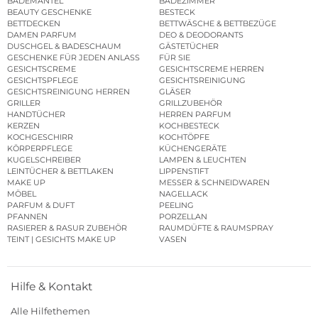
BADEMÄNTEL
BADEZIMMER
BEAUTY GESCHENKE
BESTECK
BETTDECKEN
BETTWÄSCHE & BETTBEZÜGE
DAMEN PARFUM
DEO & DEODORANTS
DUSCHGEL & BADESCHAUM
GÄSTETÜCHER
GESCHENKE FÜR JEDEN ANLASS
FÜR SIE
GESICHTSCREME
GESICHTSCREME HERREN
GESICHTSPFLEGE
GESICHTSREINIGUNG
GESICHTSREINIGUNG HERREN
GLÄSER
GRILLER
GRILLZUBEHÖR
HANDTÜCHER
HERREN PARFUM
KERZEN
KOCHBESTECK
KOCHGESCHIRR
KOCHTÖPFE
KÖRPERPFLEGE
KÜCHENGERÄTE
KUGELSCHREIBER
LAMPEN & LEUCHTEN
LEINTÜCHER & BETTLAKEN
LIPPENSTIFT
MAKE UP
MESSER & SCHNEIDWAREN
MÖBEL
NAGELLACK
PARFUM & DUFT
PEELING
PFANNEN
PORZELLAN
RASIERER & RASUR ZUBEHÖR
RAUMDÜFTE & RAUMSPRAY
TEINT | GESICHTS MAKE UP
VASEN
Hilfe & Kontakt
Alle Hilfethemen