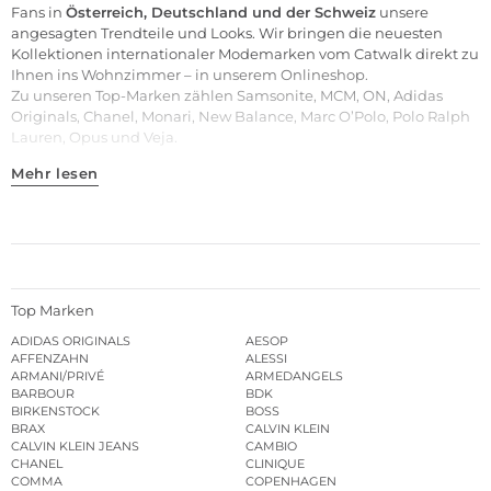
Fans in
Österreich, Deutschland und der Schweiz
unsere
angesagten Trendteile und Looks. Wir bringen die neuesten
Kollektionen internationaler Modemarken vom Catwalk direkt zu
Ihnen ins Wohnzimmer – in unserem Onlineshop.
Zu unseren
Top-Marken
zählen
Samsonite
,
MCM
,
ON
,
Adidas
Originals
,
Chanel
,
Monari
,
New Balance
,
Marc O’Polo
,
Polo Ralph
Lauren
,
Opus
und
Veja
.
Mehr lesen
Top Marken
ADIDAS ORIGINALS
AESOP
AFFENZAHN
ALESSI
ARMANI/PRIVÉ
ARMEDANGELS
BARBOUR
BDK
BIRKENSTOCK
BOSS
BRAX
CALVIN KLEIN
CALVIN KLEIN JEANS
CAMBIO
CHANEL
CLINIQUE
COMMA
COPENHAGEN