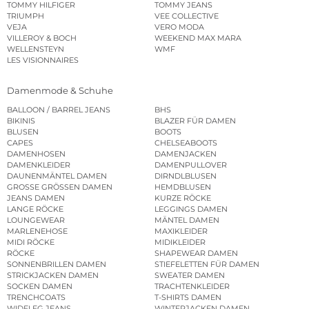
TOMMY HILFIGER
TOMMY JEANS
TRIUMPH
VEE COLLECTIVE
VEJA
VERO MODA
VILLEROY & BOCH
WEEKEND MAX MARA
WELLENSTEYN
WMF
LES VISIONNAIRES
Damenmode & Schuhe
BALLOON / BARREL JEANS
BHS
BIKINIS
BLAZER FÜR DAMEN
BLUSEN
BOOTS
CAPES
CHELSEABOOTS
DAMENHOSEN
DAMENJACKEN
DAMENKLEIDER
DAMENPULLOVER
DAUNENMÄNTEL DAMEN
DIRNDLBLUSEN
GROSSE GRÖSSEN DAMEN
HEMDBLUSEN
JEANS DAMEN
KURZE RÖCKE
LANGE RÖCKE
LEGGINGS DAMEN
LOUNGEWEAR
MÄNTEL DAMEN
MARLENEHOSE
MAXIKLEIDER
MIDI RÖCKE
MIDIKLEIDER
RÖCKE
SHAPEWEAR DAMEN
SONNENBRILLEN DAMEN
STIEFELETTEN FÜR DAMEN
STRICKJACKEN DAMEN
SWEATER DAMEN
SOCKEN DAMEN
TRACHTENKLEIDER
TRENCHCOATS
T-SHIRTS DAMEN
WIDELEG JEANS
WINTERJACKEN DAMEN