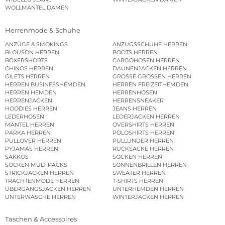
WOLLMÄNTEL DAMEN
Herrenmode & Schuhe
ANZÜGE & SMOKINGS
ANZUGSSCHUHE HERREN
BLOUSON HERREN
BOOTS HERREN
BOXERSHORTS
CARGOHOSEN HERREN
CHINOS HERREN
DAUNENJACKEN HERREN
GILETS HERREN
GROSSE GRÖSSEN HERREN
HERREN BUSINESSHEMDEN
HERREN FREIZEITHEMDEN
HERREN HEMDEN
HERRENHOSEN
HERRENJACKEN
HERRENSNEAKER
HOODIES HERREN
JEANS HERREN
LEDERHOSEN
LEDERJACKEN HERREN
MÄNTEL HERREN
OVERSHIRTS HERREN
PARKA HERREN
POLOSHIRTS HERREN
PULLOVER HERREN
PULLUNDER HERREN
PYJAMAS HERREN
RUCKSÄCKE HERREN
SAKKOS
SOCKEN HERREN
SOCKEN MULTIPACKS
SONNENBRILLEN HERREN
STRICKJACKEN HERREN
SWEATER HERREN
TRACHTENMODE HERREN
T-SHIRTS HERREN
ÜBERGANGSJACKEN HERREN
UNTERHEMDEN HERREN
UNTERWÄSCHE HERREN
WINTERJACKEN HERREN
Taschen & Accessoires