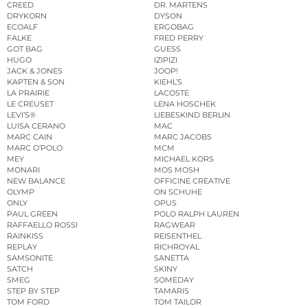
CREED
DR. MARTENS
DRYKORN
DYSON
ECOALF
ERGOBAG
FALKE
FRED PERRY
GOT BAG
GUESS
HUGO
IZIPIZI
JACK & JONES
JOOP!
KAPTEN & SON
KIEHL’S
LA PRAIRIE
LACOSTE
LE CREUSET
LENA HOSCHEK
LEVI’S®
LIEBESKIND BERLIN
LUISA CERANO
MAC
MARC CAIN
MARC JACOBS
MARC O’POLO
MCM
MEY
MICHAEL KORS
MONARI
MOS MOSH
NEW BALANCE
OFFICINE CREATIVE
OLYMP
ON SCHUHE
ONLY
OPUS
PAUL GREEN
POLO RALPH LAUREN
RAFFAELLO ROSSI
RAGWEAR
RAINKISS
REISENTHEL
REPLAY
RICHROYAL
SAMSONITE
SANETTA
SATCH
SKINY
SMEG
SOMEDAY
STEP BY STEP
TAMARIS
TOM FORD
TOM TAILOR