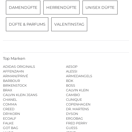
DAMENDÜFTE
HERRENDÜFTE
UNISEX DÜFTE
DÜFTE & PARFUMS
VALENTINSTAG
Top Marken
ADIDAS ORIGINALS
AESOP
AFFENZAHN
ALESSI
ARMANI/PRIVÉ
ARMEDANGELS
BARBOUR
BDK
BIRKENSTOCK
BOSS
BRAX
CALVIN KLEIN
CALVIN KLEIN JEANS
CAMBIO
CHANEL
CLINIQUE
COMMA
COPENHAGEN
CREED
DR. MARTENS
DRYKORN
DYSON
ECOALF
ERGOBAG
FALKE
FRED PERRY
GOT BAG
GUESS