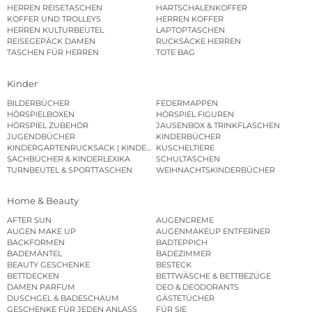
HERREN REISETASCHEN
HARTSCHALENKOFFER
KOFFER UND TROLLEYS
HERREN KOFFER
HERREN KULTURBEUTEL
LAPTOPTASCHEN
REISEGEPÄCK DAMEN
RUCKSÄCKE HERREN
TASCHEN FÜR HERREN
TOTE BAG
Kinder
BILDERBÜCHER
FEDERMAPPEN
HÖRSPIELBOXEN
HÖRSPIEL FIGUREN
HÖRSPIEL ZUBEHÖR
JAUSENBOX & TRINKFLASCHEN
JUGENDBÜCHER
KINDERBÜCHER
KINDERGARTENRUCKSACK | KINDERGARTENBEUTEL
KUSCHELTIERE
SACHBÜCHER & KINDERLEXIKA
SCHULTASCHEN
TURNBEUTEL & SPORTTASCHEN
WEIHNACHTSKINDERBÜCHER
Home & Beauty
AFTER SUN
AUGENCREME
AUGEN MAKE UP
AUGENMAKEUP ENTFERNER
BACKFORMEN
BADTEPPICH
BADEMÄNTEL
BADEZIMMER
BEAUTY GESCHENKE
BESTECK
BETTDECKEN
BETTWÄSCHE & BETTBEZÜGE
DAMEN PARFUM
DEO & DEODORANTS
DUSCHGEL & BADESCHAUM
GÄSTETÜCHER
GESCHENKE FÜR JEDEN ANLASS
FÜR SIE