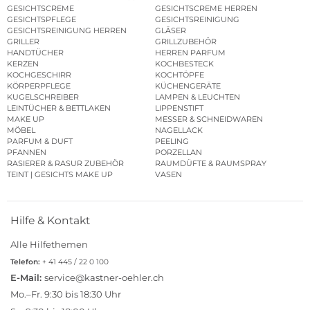
GESICHTSCREME
GESICHTSCREME HERREN
GESICHTSPFLEGE
GESICHTSREINIGUNG
GESICHTSREINIGUNG HERREN
GLÄSER
GRILLER
GRILLZUBEHÖR
HANDTÜCHER
HERREN PARFUM
KERZEN
KOCHBESTECK
KOCHGESCHIRR
KOCHTÖPFE
KÖRPERPFLEGE
KÜCHENGERÄTE
KUGELSCHREIBER
LAMPEN & LEUCHTEN
LEINTÜCHER & BETTLAKEN
LIPPENSTIFT
MAKE UP
MESSER & SCHNEIDWAREN
MÖBEL
NAGELLACK
PARFUM & DUFT
PEELING
PFANNEN
PORZELLAN
RASIERER & RASUR ZUBEHÖR
RAUMDÜFTE & RAUMSPRAY
TEINT | GESICHTS MAKE UP
VASEN
Hilfe & Kontakt
Alle Hilfethemen
Telefon:
+ 41 445 / 22 0 100
E-Mail:
service@kastner-oehler.ch
Mo.–Fr. 9:30 bis 18:30 Uhr