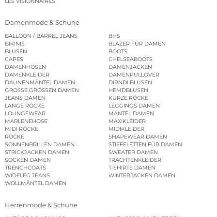
LES VISIONNAIRES
Damenmode & Schuhe
BALLOON / BARREL JEANS
BHS
BIKINIS
BLAZER FÜR DAMEN
BLUSEN
BOOTS
CAPES
CHELSEABOOTS
DAMENHOSEN
DAMENJACKEN
DAMENKLEIDER
DAMENPULLOVER
DAUNENMÄNTEL DAMEN
DIRNDLBLUSEN
GROSSE GRÖSSEN DAMEN
HEMDBLUSEN
JEANS DAMEN
KURZE RÖCKE
LANGE RÖCKE
LEGGINGS DAMEN
LOUNGEWEAR
MÄNTEL DAMEN
MARLENEHOSE
MAXIKLEIDER
MIDI RÖCKE
MIDIKLEIDER
RÖCKE
SHAPEWEAR DAMEN
SONNENBRILLEN DAMEN
STIEFELETTEN FÜR DAMEN
STRICKJACKEN DAMEN
SWEATER DAMEN
SOCKEN DAMEN
TRACHTENKLEIDER
TRENCHCOATS
T-SHIRTS DAMEN
WIDELEG JEANS
WINTERJACKEN DAMEN
WOLLMÄNTEL DAMEN
Herrenmode & Schuhe