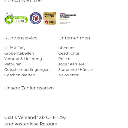
Sa. 9:30 bis 18:00 Uhr
Kundenservice
Unternehmen
Hilfe & FAQ
Über uns
Größentabellen
Geschichte
Versand & Lieferung
Presse
Retouren
Jobs / Karriere
Gutscheinbedingungen
Standorte / Häuser
Geschenkkarten
Newsletter
Unsere Zahlungsarten
Klarna
Mastercard
Visa
Diners
Applepay
Paypal
Gratis Versand* ab CHF 129,-
und kostenlose Retoure