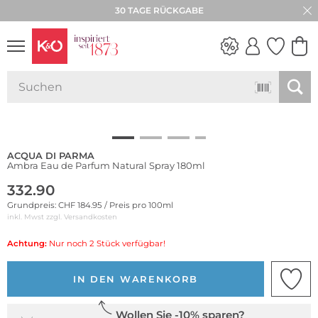
30 TAGE RÜCKGABE
NEW IN
WEDDING
VIBES
ACQUA DI PARMA
Ambra Eau de Parfum Natural Spray 180ml
332.90
Grundpreis: CHF 184.95 / Preis pro 100ml
inkl. Mwst zzgl.
Versandkosten
Achtung:
Nur noch 2 Stück verfügbar!
IN DEN WARENKORB
Wollen Sie -10% sparen?