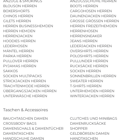
ANZÜGE & SMOKINGS
ANZUGSSCHUHE HERREN
BLOUSON HERREN
BOOTS HERREN
BOXERSHORTS
CARGOHOSEN HERREN
CHINOS HERREN
DAUNENJACKEN HERREN
GILETS HERREN
GROSSE GRÖSSEN HERREN
HERREN BUSINESSHEMDEN
HERREN FREIZEITHEMDEN
HERREN HEMDEN
HERRENHOSEN
HERRENJACKEN
HERRENSNEAKER
HOODIES HERREN
JEANS HERREN
LEDERHOSEN
LEDERJACKEN HERREN
MÄNTEL HERREN
OVERSHIRTS HERREN
PARKA HERREN
POLOSHIRTS HERREN
PULLOVER HERREN
PULLUNDER HERREN
PYJAMAS HERREN
RUCKSÄCKE HERREN
SAKKOS
SOCKEN HERREN
SOCKEN MULTIPACKS
SONNENBRILLEN HERREN
STRICKJACKEN HERREN
SWEATER HERREN
TRACHTENMODE HERREN
T-SHIRTS HERREN
ÜBERGANGSJACKEN HERREN
UNTERHEMDEN HERREN
UNTERWÄSCHE HERREN
WINTERJACKEN HERREN
Taschen & Accessoires
BAUCHTASCHEN DAMEN
CLUTCHES UND MINIBAGS
CROSSBODY BAGS
DAMENRUCKSÄCKE
DAMENSCHALS & DAMENTÜCHER
SHOPPER
DAMENTASCHEN
GELDBÖRSEN DAMEN
HANDSCHUHE DAMEN
HANDTASCHEN