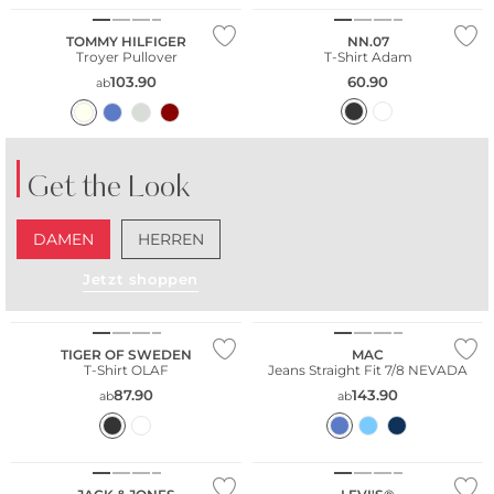
TOMMY HILFIGER
NN.07
Troyer Pullover
T-Shirt Adam
103.90
60.90
ab
Get the Look
DAMEN
HERREN
Jetzt shoppen
Fashion Tipp
Fashion Tipp
TIGER OF SWEDEN
MAC
T-Shirt OLAF
Jeans Straight Fit 7/8 NEVADA
87.90
143.90
ab
ab
Fashion Tipp
Bestseller
Fashion Tipp