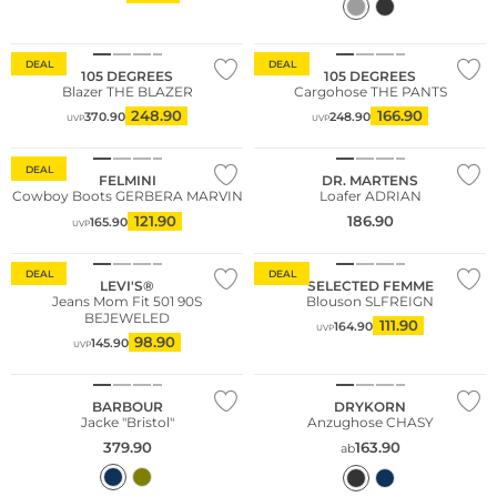
DEAL
DEAL
105 DEGREES
105 DEGREES
Blazer THE BLAZER
Cargohose THE PANTS
Große Größen
248.90
166.90
370.90
248.90
UVP
UVP
Fashion Tipp
Fashion Tipp
DEAL
FELMINI
DR. MARTENS
Cowboy Boots GERBERA MARVIN
Loafer ADRIAN
121.90
186.90
165.90
UVP
DEAL
DEAL
LEVI'S®
SELECTED FEMME
Große Größen
Jeans Mom Fit 501 90S
Blouson SLFREIGN
BEJEWELED
111.90
Fashion Tipp
164.90
UVP
98.90
145.90
UVP
Bestseller
Fashion Tipp
BARBOUR
DRYKORN
Jacke "Bristol"
Anzughose CHASY
379.90
163.90
ab
Fashion Tipp
Fashion Tipp
Bestseller
Bestseller