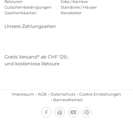
Retouren
Jobs / Karriere
Gutscheinbedingungen
Standorte / Häuser
Geschenkkarten
Newsletter
Unsere Zahlungsarten
Klarna
Mastercard
Visa
Diners
Applepay
Paypal
Gratis Versand* ab CHF 129,-
und kostenlose Retoure
Schweizer Post
Gebrüder Weiss
Impressum
AGB
Datenschutz
Cookie Einstellungen
Barrierefreiheit