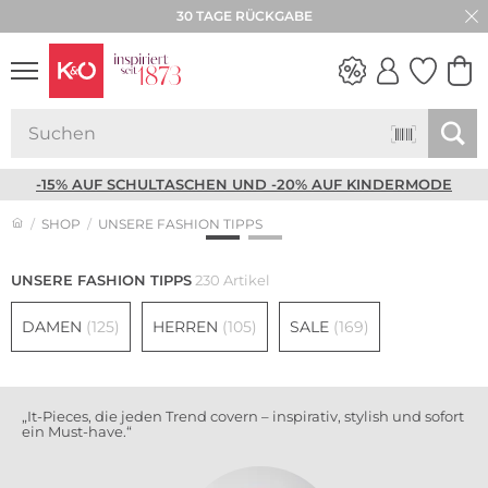
★★★★★ 4,8 / 5,0 STERNE
NEW IN
WEDDING
VIBES
-15% AUF SCHULTASCHEN UND -20% AUF KINDERMODE
SHOP
UNSERE FASHION TIPPS
Sommertrends
Sunkissed Brown
UNSERE FASHION TIPPS
230 Artikel
DAMEN
(125)
HERREN
(105)
SALE
(169)
„It-Pieces, die jeden Trend covern – inspirativ, stylish und sofort
ein Must-have.“