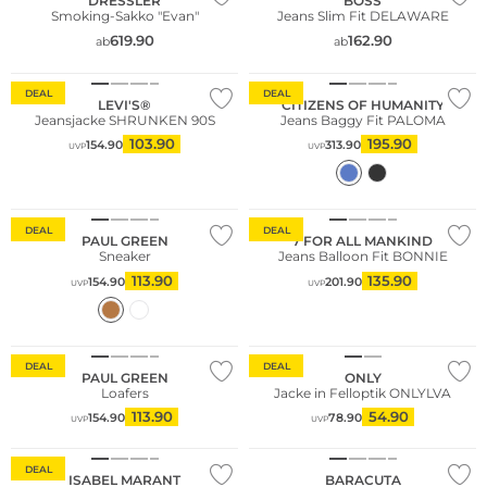
DRESSLER
BOSS
Smoking-Sakko "Evan"
Jeans Slim Fit DELAWARE
619.90
162.90
ab
ab
Fashion Tipp
DEAL
DEAL
LEVI'S®
CITIZENS OF HUMANITY
Jeansjacke SHRUNKEN 90S
Jeans Baggy Fit PALOMA
103.90
195.90
154.90
313.90
UVP
UVP
Fashion Tipp
DEAL
DEAL
PAUL GREEN
7 FOR ALL MANKIND
Sneaker
Jeans Balloon Fit BONNIE
113.90
135.90
154.90
201.90
UVP
UVP
Fashion Tipp
Bestseller
DEAL
DEAL
PAUL GREEN
ONLY
Loafers
Jacke in Felloptik ONLYLVA
113.90
54.90
154.90
78.90
UVP
UVP
Fashion Tipp
DEAL
ISABEL MARANT
BARACUTA