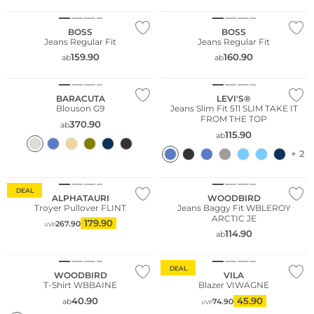
BOSS
BOSS
Jeans Regular Fit
Jeans Regular Fit
Fashion Tipp
159.90
160.90
ab
ab
Fashion Tipp
Bestseller
BARACUTA
LEVI'S®
Blouson G9
Jeans Slim Fit 511 SLIM TAKE IT
FROM THE TOP
370.90
ab
115.90
ab
+ 2
Fashion Tipp
DEAL
ALPHATAURI
WOODBIRD
Troyer Pullover FLINT
Jeans Baggy Fit WBLEROY
ARCTIC JE
179.90
267.90
Fashion Tipp
UVP
114.90
ab
Nachhaltig
DEAL
WOODBIRD
VILA
T-Shirt WBBAINE
Blazer VIWAGNE
40.90
45.90
ab
74.90
UVP