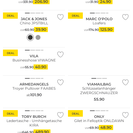
206.90
24.90
331.90
31.90
UVP
UVP
Bestseller
Nachhaltig
DEAL
DEAL
JACK & JONES
MARC O'POLO
Chino JPSTBILL
Loafers
39.90
125.90
60.90
174.90
UVP
UVP
DEAL
VILA
Businesshose VIWAGNE
Fashion Tipp
40.90
55.90
UVP
Nachhaltig
Fashion Tipp
ARMEDANGELS
VIAMAILBAG
Troyer Pullover FAABES
Schlüsselanhänger
ZWERGSCHNAUZER
101.90
ab
55.90
Fashion Tipp
Nachhaltig
DEAL
DEAL
TORY BURCH
ONLY
Ledertasche - Umhängetasche
Gilet in Felloptik ONLDAWN
KIRA
48.90
69.90
UVP
489.90
646.90
UVP