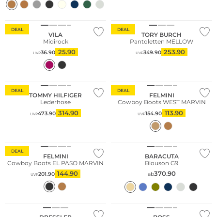
DEAL
DEAL
VILA
TORY BURCH
Midirock
Pantoletten MELLOW
25.90
253.90
36.90
349.90
UVP
UVP
Große Größen
Fashion Tipp
DEAL
DEAL
TOMMY HILFIGER
FELMINI
Lederhose
Cowboy Boots WEST MARVIN
314.90
113.90
473.90
154.90
UVP
UVP
Große Größen
Fashion Tipp
DEAL
FELMINI
BARACUTA
Cowboy Boots EL PASO MARVIN
Blouson G9
144.90
370.90
201.90
ab
UVP
Große Größen
Fashion Tipp
Fashion Tipp