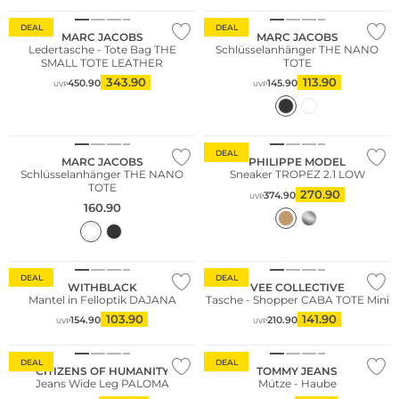
DEAL
DEAL
MARC JACOBS
MARC JACOBS
Ledertasche - Tote Bag THE
Schlüsselanhänger THE NANO
SMALL TOTE LEATHER
TOTE
343.90
113.90
450.90
145.90
UVP
UVP
Fashion Tipp
DEAL
MARC JACOBS
PHILIPPE MODEL
Schlüsselanhänger THE NANO
Sneaker TROPEZ 2.1 LOW
TOTE
270.90
374.90
UVP
160.90
Nachhaltig
DEAL
DEAL
WITHBLACK
VEE COLLECTIVE
Mantel in Felloptik DAJANA
Tasche - Shopper CABA TOTE Mini
103.90
141.90
154.90
210.90
UVP
UVP
Fashion Tipp
DEAL
DEAL
CITIZENS OF HUMANITY
TOMMY JEANS
Jeans Wide Leg PALOMA
Mütze - Haube
Fashion Tipp