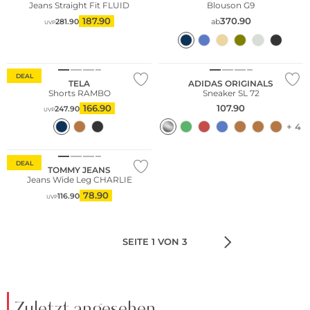
Jeans Straight Fit FLUID
Blouson G9
187.90
370.90
281.90
ab
UVP
Fashion Tipp
DEAL
TELA
ADIDAS ORIGINALS
Shorts RAMBO
Sneaker SL 72
166.90
107.90
247.90
UVP
+ 4
DEAL
TOMMY JEANS
Jeans Wide Leg CHARLIE
78.90
116.90
UVP
SEITE 1 VON 3
Zuletzt angesehen