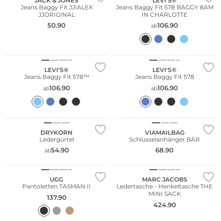
JACK & JONES
LEVI'S®
Jeans Baggy Fit JJIALEX
Jeans Baggy Fit 578 BAGGY 8AM
JJORIGINAL
IN CHARLOTTE
50.90
106.90
ab
Fashion Tipp
Fashion Tipp
Bestseller
Bestseller
LEVI'S®
LEVI'S®
Jeans Baggy Fit 578™
Jeans Baggy Fit 578
106.90
106.90
ab
ab
Fashion Tipp
DRYKORN
VIAMAILBAG
Ledergürtel
Schlüsselanhänger BÄR
54.90
68.90
ab
Fashion Tipp
UGG
MARC JACOBS
Pantoletten TASMAN II
Ledertasche - Henkeltasche THE
MINI SACK
137.90
424.90
Fashion Tipp
Fashion Tipp