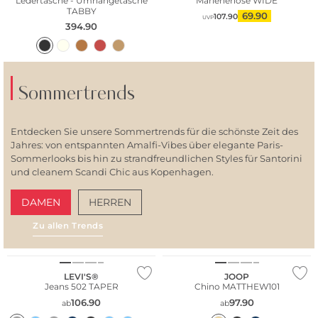
Ledertasche - Umhängetasche
Marlenehose WIDE
TABBY
69.90
107.90
UVP
394.90
Sommertrends
Entdecken Sie unsere Sommertrends für die schönste Zeit des
Jahres: von entspannten Amalfi-Vibes über elegante Paris-
Sommerlooks bis hin zu strandfreundlichen Styles für Santorini
und cleanem Scandi Chic aus Kopenhagen.
DAMEN
HERREN
Zu allen Trends
Fashion Tipp
AMALFI VIBES
SAN
Bestseller
Fashion Tipp
LEVI'S®
JOOP
Jeans 502 TAPER
Chino MATTHEW101
106.90
97.90
ab
ab
Fashion Tipp