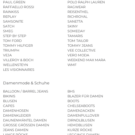
PAUL GREEN
POLO RALPH LAUREN
RAFFAELLO ROSSI
RAGWEAR
RAINKISS
REISENTHEL
REPLAY
RICHROYAL
SAMSONITE
SANETTA
SATCH
SKINY
SMEG
SOMEDAY
STEP BY STEP
TAMARIS
TOM FORD
TOM TAILOR
TOMMY HILFIGER
TOMMY JEANS
TRIUMPH
VEE COLLECTIVE
VEJA
VERO MODA
VILLEROY & BOCH
WEEKEND MAX MARA
WELLENSTEYN
WMF
LES VISIONNAIRES
Damenmode & Schuhe
BALLOON / BARREL JEANS
BHS
BIKINIS
BLAZER FÜR DAMEN
BLUSEN
BOOTS
CAPES
CHELSEABOOTS
DAMENHOSEN
DAMENJACKEN
DAMENKLEIDER
DAMENPULLOVER
DAUNENMÄNTEL DAMEN
DIRNDLBLUSEN
GROSSE GRÖSSEN DAMEN
HEMDBLUSEN
JEANS DAMEN
KURZE RÖCKE
LANGE RÖCKE
LEGGINGS DAMEN