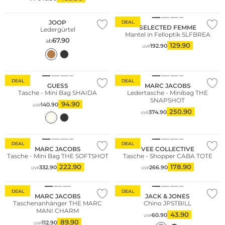
Fashion Tipp
JOOP
DEAL
SELECTED FEMME
Ledergürtel
Mantel in Felloptik SLFBREA
67.90
ab
129.90
192.90
UVP
DEAL
DEAL
GUESS
MARC JACOBS
Tasche - Mini Bag SHAIDA
Ledertasche - Minibag THE
SNAPSHOT
94.90
140.90
UVP
250.90
374.90
UVP
Nachhaltig
DEAL
DEAL
MARC JACOBS
VEE COLLECTIVE
Tasche - Mini Bag THE SOFTSHOT
Tasche - Shopper CABA TOTE
222.90
178.90
332.90
266.90
UVP
UVP
Fashion Tipp
Bestseller
DEAL
DEAL
MARC JACOBS
JACK & JONES
Taschenanhänger THE MARC
Chino JPSTBILL
MANI CHARM
43.90
60.90
UVP
89.90
112.90
UVP