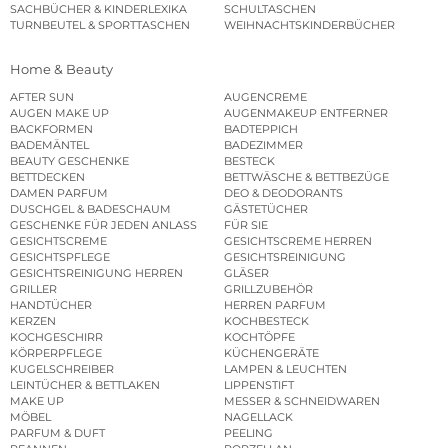
SACHBÜCHER & KINDERLEXIKA
SCHULTASCHEN
TURNBEUTEL & SPORTTASCHEN
WEIHNACHTSKINDERBÜCHER
Home & Beauty
AFTER SUN
AUGENCREME
AUGEN MAKE UP
AUGENMAKEUP ENTFERNER
BACKFORMEN
BADTEPPICH
BADEMÄNTEL
BADEZIMMER
BEAUTY GESCHENKE
BESTECK
BETTDECKEN
BETTWÄSCHE & BETTBEZÜGE
DAMEN PARFUM
DEO & DEODORANTS
DUSCHGEL & BADESCHAUM
GÄSTETÜCHER
GESCHENKE FÜR JEDEN ANLASS
FÜR SIE
GESICHTSCREME
GESICHTSCREME HERREN
GESICHTSPFLEGE
GESICHTSREINIGUNG
GESICHTSREINIGUNG HERREN
GLÄSER
GRILLER
GRILLZUBEHÖR
HANDTÜCHER
HERREN PARFUM
KERZEN
KOCHBESTECK
KOCHGESCHIRR
KOCHTÖPFE
KÖRPERPFLEGE
KÜCHENGERÄTE
KUGELSCHREIBER
LAMPEN & LEUCHTEN
LEINTÜCHER & BETTLAKEN
LIPPENSTIFT
MAKE UP
MESSER & SCHNEIDWAREN
MÖBEL
NAGELLACK
PARFUM & DUFT
PEELING