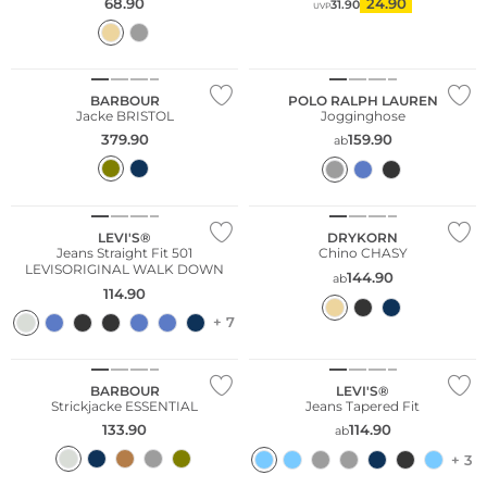
68.90
24.90
31.90
UVP
Fashion Tipp
Bestseller
Fashion Tipp
BARBOUR
POLO RALPH LAUREN
Jacke BRISTOL
Jogginghose
379.90
159.90
ab
Fashion Tipp
Bestseller
Fashion Tipp
LEVI'S®
DRYKORN
Jeans Straight Fit 501
Chino CHASY
LEVISORIGINAL WALK DOWN
144.90
ab
114.90
+ 7
Fashion Tipp
BARBOUR
LEVI'S®
Strickjacke ESSENTIAL
Jeans Tapered Fit
133.90
114.90
ab
+ 3
Große Größen
Fashion Tipp