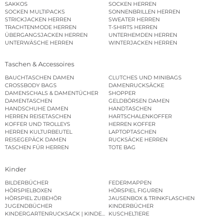
SAKKOS
SOCKEN HERREN
SOCKEN MULTIPACKS
SONNENBRILLEN HERREN
STRICKJACKEN HERREN
SWEATER HERREN
TRACHTENMODE HERREN
T-SHIRTS HERREN
ÜBERGANGSJACKEN HERREN
UNTERHEMDEN HERREN
UNTERWÄSCHE HERREN
WINTERJACKEN HERREN
Taschen & Accessoires
BAUCHTASCHEN DAMEN
CLUTCHES UND MINIBAGS
CROSSBODY BAGS
DAMENRUCKSÄCKE
DAMENSCHALS & DAMENTÜCHER
SHOPPER
DAMENTASCHEN
GELDBÖRSEN DAMEN
HANDSCHUHE DAMEN
HANDTASCHEN
HERREN REISETASCHEN
HARTSCHALENKOFFER
KOFFER UND TROLLEYS
HERREN KOFFER
HERREN KULTURBEUTEL
LAPTOPTASCHEN
REISEGEPÄCK DAMEN
RUCKSÄCKE HERREN
TASCHEN FÜR HERREN
TOTE BAG
Kinder
BILDERBÜCHER
FEDERMAPPEN
HÖRSPIELBOXEN
HÖRSPIEL FIGUREN
HÖRSPIEL ZUBEHÖR
JAUSENBOX & TRINKFLASCHEN
JUGENDBÜCHER
KINDERBÜCHER
KINDERGARTENRUCKSACK | KINDERGARTENBEUTEL
KUSCHELTIERE