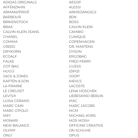
ADIDAS ORIGINALS
AESOP
AFFENZAHN
ALESSI
ARMANI/PRIVÉ
ARMEDANGELS
BARBOUR
BDK
BIRKENSTOCK
BOSS
BRAX
CALVIN KLEIN
CALVIN KLEIN JEANS
CAMBIO
CHANEL
CLINIQUE
COMMA
COPENHAGEN
CREED
DR. MARTENS
DRYKORN
DYSON
ECOALF
ERGOBAG
FALKE
FRED PERRY
GOT BAG
GUESS
HUGO
IZIPIZI
JACK & JONES
JOOP!
KAPTEN & SON
KIEHL’S
LA PRAIRIE
LACOSTE
LE CREUSET
LENA HOSCHEK
LEVI’S®
LIEBESKIND BERLIN
LUISA CERANO
MAC
MARC CAIN
MARC JACOBS
MARC O’POLO
MCM
MEY
MICHAEL KORS
MONARI
MOS MOSH
NEW BALANCE
OFFICINE CREATIVE
OLYMP
ON SCHUHE
ONLY
OPUS