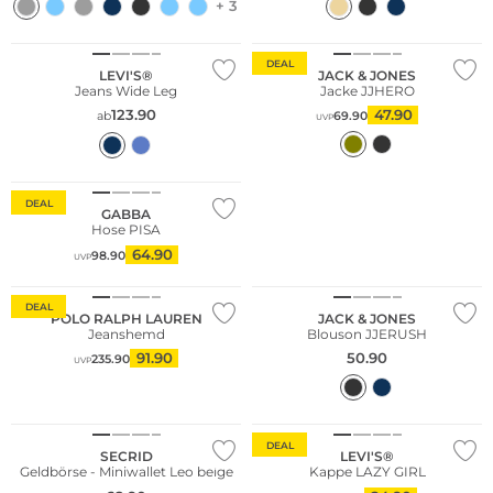
+ 3
Bestseller
Bestseller
DEAL
LEVI'S®
JACK & JONES
Jeans Wide Leg
Jacke JJHERO
123.90
47.90
ab
69.90
UVP
Fashion Tipp
DEAL
GABBA
Hose PISA
Fashion Tipp
64.90
98.90
UVP
Bestseller
DEAL
POLO RALPH LAUREN
JACK & JONES
Jeanshemd
Blouson JJERUSH
91.90
50.90
235.90
UVP
Fashion Tipp
Nachhaltig
DEAL
SECRID
LEVI'S®
Geldbörse - Miniwallet Leo beige
Kappe LAZY GIRL
Große Größen