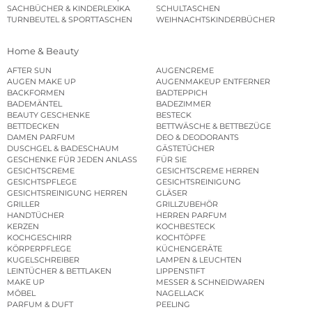
SACHBÜCHER & KINDERLEXIKA
SCHULTASCHEN
TURNBEUTEL & SPORTTASCHEN
WEIHNACHTSKINDERBÜCHER
Home & Beauty
AFTER SUN
AUGENCREME
AUGEN MAKE UP
AUGENMAKEUP ENTFERNER
BACKFORMEN
BADTEPPICH
BADEMÄNTEL
BADEZIMMER
BEAUTY GESCHENKE
BESTECK
BETTDECKEN
BETTWÄSCHE & BETTBEZÜGE
DAMEN PARFUM
DEO & DEODORANTS
DUSCHGEL & BADESCHAUM
GÄSTETÜCHER
GESCHENKE FÜR JEDEN ANLASS
FÜR SIE
GESICHTSCREME
GESICHTSCREME HERREN
GESICHTSPFLEGE
GESICHTSREINIGUNG
GESICHTSREINIGUNG HERREN
GLÄSER
GRILLER
GRILLZUBEHÖR
HANDTÜCHER
HERREN PARFUM
KERZEN
KOCHBESTECK
KOCHGESCHIRR
KOCHTÖPFE
KÖRPERPFLEGE
KÜCHENGERÄTE
KUGELSCHREIBER
LAMPEN & LEUCHTEN
LEINTÜCHER & BETTLAKEN
LIPPENSTIFT
MAKE UP
MESSER & SCHNEIDWAREN
MÖBEL
NAGELLACK
PARFUM & DUFT
PEELING