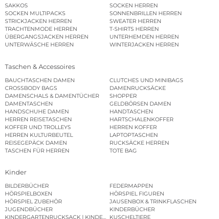
SAKKOS
SOCKEN HERREN
SOCKEN MULTIPACKS
SONNENBRILLEN HERREN
STRICKJACKEN HERREN
SWEATER HERREN
TRACHTENMODE HERREN
T-SHIRTS HERREN
ÜBERGANGSJACKEN HERREN
UNTERHEMDEN HERREN
UNTERWÄSCHE HERREN
WINTERJACKEN HERREN
Taschen & Accessoires
BAUCHTASCHEN DAMEN
CLUTCHES UND MINIBAGS
CROSSBODY BAGS
DAMENRUCKSÄCKE
DAMENSCHALS & DAMENTÜCHER
SHOPPER
DAMENTASCHEN
GELDBÖRSEN DAMEN
HANDSCHUHE DAMEN
HANDTASCHEN
HERREN REISETASCHEN
HARTSCHALENKOFFER
KOFFER UND TROLLEYS
HERREN KOFFER
HERREN KULTURBEUTEL
LAPTOPTASCHEN
REISEGEPÄCK DAMEN
RUCKSÄCKE HERREN
TASCHEN FÜR HERREN
TOTE BAG
Kinder
BILDERBÜCHER
FEDERMAPPEN
HÖRSPIELBOXEN
HÖRSPIEL FIGUREN
HÖRSPIEL ZUBEHÖR
JAUSENBOX & TRINKFLASCHEN
JUGENDBÜCHER
KINDERBÜCHER
KINDERGARTENRUCKSACK | KINDERGARTENBEUTEL
KUSCHELTIERE