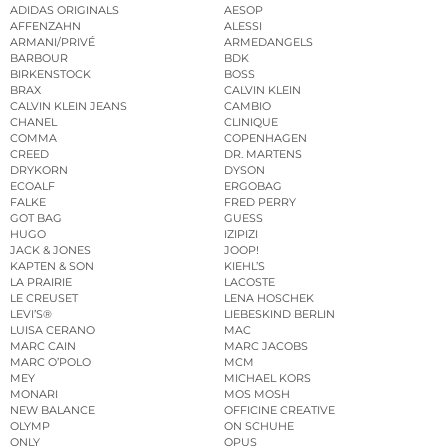
ADIDAS ORIGINALS
AESOP
AFFENZAHN
ALESSI
ARMANI/PRIVÉ
ARMEDANGELS
BARBOUR
BDK
BIRKENSTOCK
BOSS
BRAX
CALVIN KLEIN
CALVIN KLEIN JEANS
CAMBIO
CHANEL
CLINIQUE
COMMA
COPENHAGEN
CREED
DR. MARTENS
DRYKORN
DYSON
ECOALF
ERGOBAG
FALKE
FRED PERRY
GOT BAG
GUESS
HUGO
IZIPIZI
JACK & JONES
JOOP!
KAPTEN & SON
KIEHL’S
LA PRAIRIE
LACOSTE
LE CREUSET
LENA HOSCHEK
LEVI’S®
LIEBESKIND BERLIN
LUISA CERANO
MAC
MARC CAIN
MARC JACOBS
MARC O’POLO
MCM
MEY
MICHAEL KORS
MONARI
MOS MOSH
NEW BALANCE
OFFICINE CREATIVE
OLYMP
ON SCHUHE
ONLY
OPUS