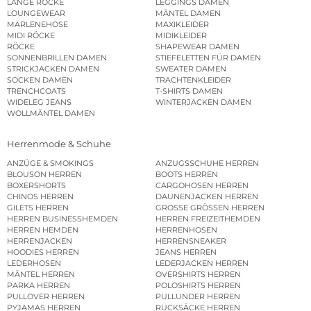
LANGE RÖCKE
LEGGINGS DAMEN
LOUNGEWEAR
MÄNTEL DAMEN
MARLENEHOSE
MAXIKLEIDER
MIDI RÖCKE
MIDIKLEIDER
RÖCKE
SHAPEWEAR DAMEN
SONNENBRILLEN DAMEN
STIEFELETTEN FÜR DAMEN
STRICKJACKEN DAMEN
SWEATER DAMEN
SOCKEN DAMEN
TRACHTENKLEIDER
TRENCHCOATS
T-SHIRTS DAMEN
WIDELEG JEANS
WINTERJACKEN DAMEN
WOLLMÄNTEL DAMEN
Herrenmode & Schuhe
ANZÜGE & SMOKINGS
ANZUGSSCHUHE HERREN
BLOUSON HERREN
BOOTS HERREN
BOXERSHORTS
CARGOHOSEN HERREN
CHINOS HERREN
DAUNENJACKEN HERREN
GILETS HERREN
GROSSE GRÖSSEN HERREN
HERREN BUSINESSHEMDEN
HERREN FREIZEITHEMDEN
HERREN HEMDEN
HERRENHOSEN
HERRENJACKEN
HERRENSNEAKER
HOODIES HERREN
JEANS HERREN
LEDERHOSEN
LEDERJACKEN HERREN
MÄNTEL HERREN
OVERSHIRTS HERREN
PARKA HERREN
POLOSHIRTS HERREN
PULLOVER HERREN
PULLUNDER HERREN
PYJAMAS HERREN
RUCKSÄCKE HERREN