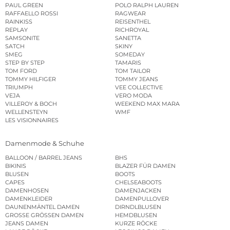
PAUL GREEN
POLO RALPH LAUREN
RAFFAELLO ROSSI
RAGWEAR
RAINKISS
REISENTHEL
REPLAY
RICHROYAL
SAMSONITE
SANETTA
SATCH
SKINY
SMEG
SOMEDAY
STEP BY STEP
TAMARIS
TOM FORD
TOM TAILOR
TOMMY HILFIGER
TOMMY JEANS
TRIUMPH
VEE COLLECTIVE
VEJA
VERO MODA
VILLEROY & BOCH
WEEKEND MAX MARA
WELLENSTEYN
WMF
LES VISIONNAIRES
Damenmode & Schuhe
BALLOON / BARREL JEANS
BHS
BIKINIS
BLAZER FÜR DAMEN
BLUSEN
BOOTS
CAPES
CHELSEABOOTS
DAMENHOSEN
DAMENJACKEN
DAMENKLEIDER
DAMENPULLOVER
DAUNENMÄNTEL DAMEN
DIRNDLBLUSEN
GROSSE GRÖSSEN DAMEN
HEMDBLUSEN
JEANS DAMEN
KURZE RÖCKE