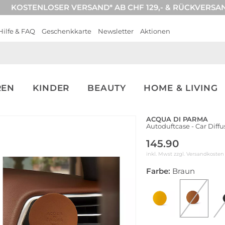
KOSTENLOSER VERSAND* AB CHF 129,- & RÜCKVERSA
Hilfe & FAQ
Geschenkkarte
Newsletter
Aktionen
REN
KINDER
BEAUTY
HOME & LIVING
ACQUA DI PARMA
Autoduftcase - Car Diffu
145.90
inkl. Mwst zzgl.
Versandkosten
Farbe:
Braun