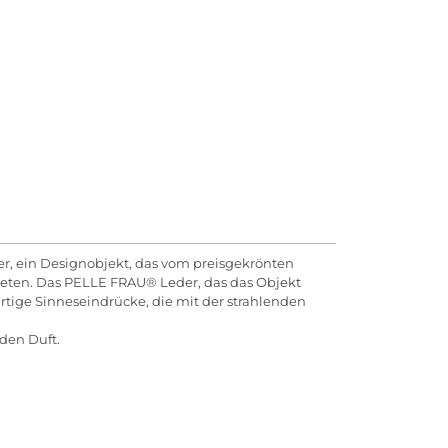
ser, ein Designobjekt, das vom preisgekrönten
ieten. Das PELLE FRAU® Leder, das das Objekt
rtige Sinneseindrücke, die mit der strahlenden
 den Duft.