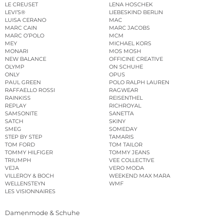
LE CREUSET
LENA HOSCHEK
LEVI’S®
LIEBESKIND BERLIN
LUISA CERANO
MAC
MARC CAIN
MARC JACOBS
MARC O’POLO
MCM
MEY
MICHAEL KORS
MONARI
MOS MOSH
NEW BALANCE
OFFICINE CREATIVE
OLYMP
ON SCHUHE
ONLY
OPUS
PAUL GREEN
POLO RALPH LAUREN
RAFFAELLO ROSSI
RAGWEAR
RAINKISS
REISENTHEL
REPLAY
RICHROYAL
SAMSONITE
SANETTA
SATCH
SKINY
SMEG
SOMEDAY
STEP BY STEP
TAMARIS
TOM FORD
TOM TAILOR
TOMMY HILFIGER
TOMMY JEANS
TRIUMPH
VEE COLLECTIVE
VEJA
VERO MODA
VILLEROY & BOCH
WEEKEND MAX MARA
WELLENSTEYN
WMF
LES VISIONNAIRES
Damenmode & Schuhe