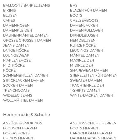
BALLOON / BARREL JEANS
BHS
BIKINIS
BLAZER FÜR DAMEN
BLUSEN
BOOTS
CAPES
CHELSEABOOTS
DAMENHOSEN
DAMENJACKEN
DAMENKLEIDER
DAMENPULLOVER
DAUNENMÄNTEL DAMEN
DIRNDLBLUSEN
GROSSE GRÖSSEN DAMEN
HEMDBLUSEN
JEANS DAMEN
KURZE RÖCKE
LANGE RÖCKE
LEGGINGS DAMEN
LOUNGEWEAR
MÄNTEL DAMEN
MARLENEHOSE
MAXIKLEIDER
MIDI RÖCKE
MIDIKLEIDER
RÖCKE
SHAPEWEAR DAMEN
SONNENBRILLEN DAMEN
STIEFELETTEN FÜR DAMEN
STRICKJACKEN DAMEN
SWEATER DAMEN
SOCKEN DAMEN
TRACHTENKLEIDER
TRENCHCOATS
T-SHIRTS DAMEN
WIDELEG JEANS
WINTERJACKEN DAMEN
WOLLMÄNTEL DAMEN
Herrenmode & Schuhe
ANZÜGE & SMOKINGS
ANZUGSSCHUHE HERREN
BLOUSON HERREN
BOOTS HERREN
BOXERSHORTS
CARGOHOSEN HERREN
CHINOS HERREN
DAUNENJACKEN HERREN