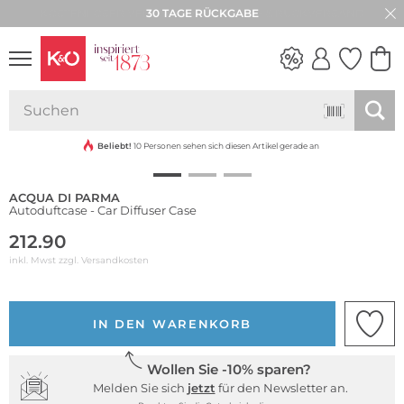
30 TAGE RÜCKGABE
NEW IN
WEDDING
VIBES
Beliebt!
10 Personen sehen sich diesen Artikel gerade an
ACQUA DI PARMA
Autoduftcase - Car Diffuser Case
212.90
inkl. Mwst zzgl.
Versandkosten
IN DEN WARENKORB
Wollen Sie -10% sparen?
Melden Sie sich
jetzt
für den Newsletter an.