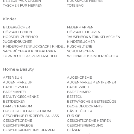
REISEGEPÄCK DAMEN
RUCKSÄCKE HERREN
TASCHEN FÜR HERREN
TOTE BAG
Kinder
BILDERBÜCHER
FEDERMAPPEN
HÖRSPIELBOXEN
HÖRSPIEL FIGUREN
HÖRSPIEL ZUBEHÖR
JAUSENBOX & TRINKFLASCHEN
JUGENDBÜCHER
KINDERBÜCHER
KINDERGARTENRUCKSACK | KINDERGARTENBEUTEL
KUSCHELTIERE
SACHBÜCHER & KINDERLEXIKA
SCHULTASCHEN
TURNBEUTEL & SPORTTASCHEN
WEIHNACHTSKINDERBÜCHER
Home & Beauty
AFTER SUN
AUGENCREME
AUGEN MAKE UP
AUGENMAKEUP ENTFERNER
BACKFORMEN
BADTEPPICH
BADEMÄNTEL
BADEZIMMER
BEAUTY GESCHENKE
BESTECK
BETTDECKEN
BETTWÄSCHE & BETTBEZÜGE
DAMEN PARFUM
DEO & DEODORANTS
DUSCHGEL & BADESCHAUM
GÄSTETÜCHER
GESCHENKE FÜR JEDEN ANLASS
FÜR SIE
GESICHTSCREME
GESICHTSCREME HERREN
GESICHTSPFLEGE
GESICHTSREINIGUNG
GESICHTSREINIGUNG HERREN
GLÄSER