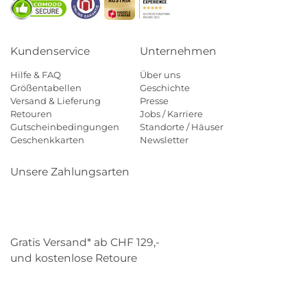
Kundenservice
Unternehmen
Hilfe & FAQ
Über uns
Größentabellen
Geschichte
Versand & Lieferung
Presse
Retouren
Jobs / Karriere
Gutscheinbedingungen
Standorte / Häuser
Geschenkkarten
Newsletter
Unsere Zahlungsarten
Klarna
Mastercard
Visa
Diners
Applepay
Paypal
Gratis Versand* ab CHF 129,-
und kostenlose Retoure
Schweizer Post
Gebrüder Weiss