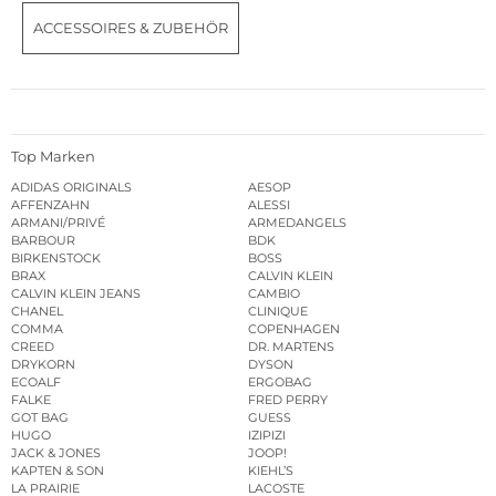
ACCESSOIRES & ZUBEHÖR
Top Marken
ADIDAS ORIGINALS
AESOP
AFFENZAHN
ALESSI
ARMANI/PRIVÉ
ARMEDANGELS
BARBOUR
BDK
BIRKENSTOCK
BOSS
BRAX
CALVIN KLEIN
CALVIN KLEIN JEANS
CAMBIO
CHANEL
CLINIQUE
COMMA
COPENHAGEN
CREED
DR. MARTENS
DRYKORN
DYSON
ECOALF
ERGOBAG
FALKE
FRED PERRY
GOT BAG
GUESS
HUGO
IZIPIZI
JACK & JONES
JOOP!
KAPTEN & SON
KIEHL’S
LA PRAIRIE
LACOSTE