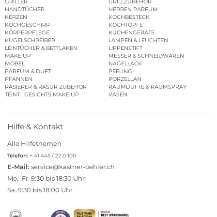
GRILLER
GRILLZUBEHÖR
HANDTÜCHER
HERREN PARFUM
KERZEN
KOCHBESTECK
KOCHGESCHIRR
KOCHTÖPFE
KÖRPERPFLEGE
KÜCHENGERÄTE
KUGELSCHREIBER
LAMPEN & LEUCHTEN
LEINTÜCHER & BETTLAKEN
LIPPENSTIFT
MAKE UP
MESSER & SCHNEIDWAREN
MÖBEL
NAGELLACK
PARFUM & DUFT
PEELING
PFANNEN
PORZELLAN
RASIERER & RASUR ZUBEHÖR
RAUMDÜFTE & RAUMSPRAY
TEINT | GESICHTS MAKE UP
VASEN
Hilfe & Kontakt
Alle Hilfethemen
Telefon:
+ 41 445 / 22 0 100
E-Mail:
service@kastner-oehler.ch
Mo.–Fr. 9:30 bis 18:30 Uhr
Sa. 9:30 bis 18:00 Uhr