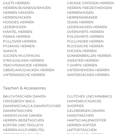
GILETS HERREN
GROSSE GRÖSSEN HERREN
HERREN BUSINESSHEMDEN
HERREN FREIZEITHEMDEN
HERREN HEMDEN
HERRENHOSEN
HERRENJACKEN
HERRENSNEAKER
HOODIES HERREN
JEANS HERREN
LEDERHOSEN
LEDERJACKEN HERREN
MÄNTEL HERREN
OVERSHIRTS HERREN
PARKA HERREN
POLOSHIRTS HERREN
PULLOVER HERREN
PULLUNDER HERREN
PYJAMAS HERREN
RUCKSÄCKE HERREN
SAKKOS
SOCKEN HERREN
SOCKEN MULTIPACKS
SONNENBRILLEN HERREN
STRICKJACKEN HERREN
SWEATER HERREN
TRACHTENMODE HERREN
T-SHIRTS HERREN
ÜBERGANGSJACKEN HERREN
UNTERHEMDEN HERREN
UNTERWÄSCHE HERREN
WINTERJACKEN HERREN
Taschen & Accessoires
BAUCHTASCHEN DAMEN
CLUTCHES UND MINIBAGS
CROSSBODY BAGS
DAMENRUCKSÄCKE
DAMENSCHALS & DAMENTÜCHER
SHOPPER
DAMENTASCHEN
GELDBÖRSEN DAMEN
HANDSCHUHE DAMEN
HANDTASCHEN
HERREN REISETASCHEN
HARTSCHALENKOFFER
KOFFER UND TROLLEYS
HERREN KOFFER
HERREN KULTURBEUTEL
LAPTOPTASCHEN