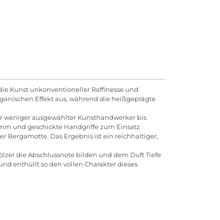
die Kunst unkonventioneller Raffinesse und
rganischen Effekt aus, während die heißgeprägte
ger weniger ausgewählter Kunsthandwerker bis
wamm und geschickte Handgriffe zum Einsatz
r Bergamotte. Das Ergebnis ist ein reichhaltiger,
ölzer die Abschlussnote bilden und dem Duft Tiefe
und enthüllt so den vollen Charakter dieses