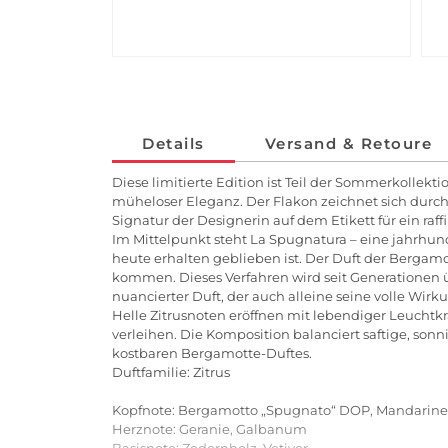
Details
Versand & Retoure
Diese limitierte Edition ist Teil der Sommerkolle
müheloser Eleganz. Der Flakon zeichnet sich durc
Signatur der Designerin auf dem Etikett für ein raffi
Im Mittelpunkt steht La Spugnatura – eine jahrhun
heute erhalten geblieben ist. Der Duft der Berga
kommen. Dieses Verfahren wird seit Generationen üb
nuancierter Duft, der auch alleine seine volle Wirku
Helle Zitrusnoten eröffnen mit lebendiger Leuchtk
verleihen. Die Komposition balanciert saftige, sonn
kostbaren Bergamotte-Duftes.
Duftfamilie: Zitrus
Kopfnote: Bergamotto „Spugnato“ DOP, Mandarine, 
Herznote: Geranie, Galbanum
Basisnote: Zedernholz, Vetiver