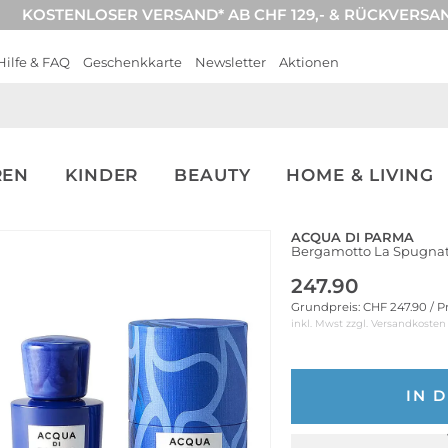
KOSTENLOSER VERSAND* AB CHF 129,- & RÜCKVERSA
Hilfe & FAQ
Geschenkkarte
Newsletter
Aktionen
REN
KINDER
BEAUTY
HOME & LIVING
ACQUA DI PARMA
Bergamotto La Spugnat
247.90
Grundpreis: CHF 247.90 / P
inkl. Mwst zzgl.
Versandkosten
IN 