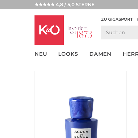
★★★★★ 4,8 / 5,0 STERNE
ZU GIGASPORT
GET THE
NEW IN
WEDDING
LOOK
VIBES
NEU
LOOKS
DAMEN
HER