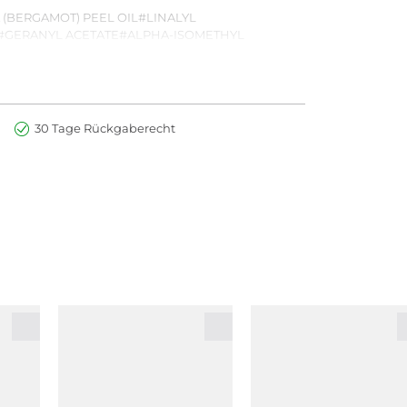
(BERGAMOT) PEEL OIL#LINALYL
#GERANYL ACETATE#ALPHA-ISOMETHYL
ETRA-DI-T-BUTYL
ie ein Produkt von Acqua di Parma verwenden, lesen
che Verwendung geeignet sind.
30 Tage Rückgaberecht