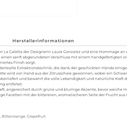
Herstellerinformationen
ktion La Caletta der Designerin Laura Gonzalez und eine Hommage an 
h einen sanft abgerundeten Verschluss mit einem handgefertigten o
niertes Finish sorgt.
dertealte Extraktionstechnik, die dank der geschickten Hände eini
motte wird von Hand aus der Zitrusschale gewonnen, wobei ein Sch
erliefert und bewahrt die volle Lebendigkeit und natürliche Kraft de
ng entfaltet.
raft, angereichert durch grüne und blumige Akzente, bevor weiche H
ige Facetten mit der bittereren, aromatischeren Seite der Frucht aus 
Bitterorange, Grapefruit