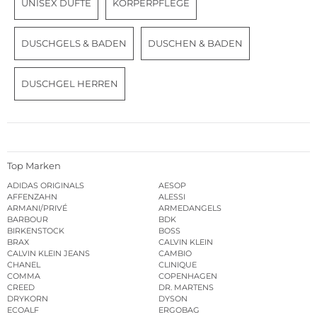
UNISEX DÜFTE
KÖRPERPFLEGE
DUSCHGELS & BADEN
DUSCHEN & BADEN
DUSCHGEL HERREN
Top Marken
ADIDAS ORIGINALS
AESOP
AFFENZAHN
ALESSI
ARMANI/PRIVÉ
ARMEDANGELS
BARBOUR
BDK
BIRKENSTOCK
BOSS
BRAX
CALVIN KLEIN
CALVIN KLEIN JEANS
CAMBIO
CHANEL
CLINIQUE
COMMA
COPENHAGEN
CREED
DR. MARTENS
DRYKORN
DYSON
ECOALF
ERGOBAG