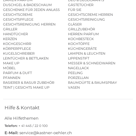
DAMEN PARFUM
DEO & DEODORANTS
DUSCHGEL & BADESCHAUM
GÄSTETÜCHER
GESCHENKE FÜR JEDEN ANLASS
FÜR SIE
GESICHTSCREME
GESICHTSCREME HERREN
GESICHTSPFLEGE
GESICHTSREINIGUNG
GESICHTSREINIGUNG HERREN
GLÄSER
GRILLER
GRILLZUBEHÖR
HANDTÜCHER
HERREN PARFUM
KERZEN
KOCHBESTECK
KOCHGESCHIRR
KOCHTÖPFE
KÖRPERPFLEGE
KÜCHENGERÄTE
KUGELSCHREIBER
LAMPEN & LEUCHTEN
LEINTÜCHER & BETTLAKEN
LIPPENSTIFT
MAKE UP
MESSER & SCHNEIDWAREN
MÖBEL
NAGELLACK
PARFUM & DUFT
PEELING
PFANNEN
PORZELLAN
RASIERER & RASUR ZUBEHÖR
RAUMDÜFTE & RAUMSPRAY
TEINT | GESICHTS MAKE UP
VASEN
Hilfe & Kontakt
Alle Hilfethemen
Telefon:
+ 41 445 / 22 0 100
E-Mail:
service@kastner-oehler.ch