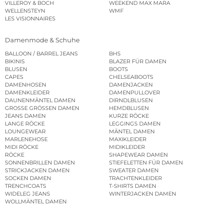
VILLEROY & BOCH
WEEKEND MAX MARA
WELLENSTEYN
WMF
LES VISIONNAIRES
Damenmode & Schuhe
BALLOON / BARREL JEANS
BHS
BIKINIS
BLAZER FÜR DAMEN
BLUSEN
BOOTS
CAPES
CHELSEABOOTS
DAMENHOSEN
DAMENJACKEN
DAMENKLEIDER
DAMENPULLOVER
DAUNENMÄNTEL DAMEN
DIRNDLBLUSEN
GROSSE GRÖSSEN DAMEN
HEMDBLUSEN
JEANS DAMEN
KURZE RÖCKE
LANGE RÖCKE
LEGGINGS DAMEN
LOUNGEWEAR
MÄNTEL DAMEN
MARLENEHOSE
MAXIKLEIDER
MIDI RÖCKE
MIDIKLEIDER
RÖCKE
SHAPEWEAR DAMEN
SONNENBRILLEN DAMEN
STIEFELETTEN FÜR DAMEN
STRICKJACKEN DAMEN
SWEATER DAMEN
SOCKEN DAMEN
TRACHTENKLEIDER
TRENCHCOATS
T-SHIRTS DAMEN
WIDELEG JEANS
WINTERJACKEN DAMEN
WOLLMÄNTEL DAMEN