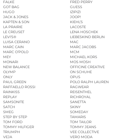
FALKE
FRED PERRY
GOT BAG
GUESS
HUGO
IZIPIZI
JACK & JONES
JOOP!
KAPTEN & SON
KIEHL’S
LA PRAIRIE
LACOSTE
LE CREUSET
LENA HOSCHEK
LEVI’S®
LIEBESKIND BERLIN
LUISA CERANO
MAC
MARC CAIN
MARC JACOBS
MARC O’POLO
MCM
MEY
MICHAEL KORS
MONARI
MOS MOSH
NEW BALANCE
OFFICINE CREATIVE
OLYMP
ON SCHUHE
ONLY
OPUS
PAUL GREEN
POLO RALPH LAUREN
RAFFAELLO ROSSI
RAGWEAR
RAINKISS
REISENTHEL
REPLAY
RICHROYAL
SAMSONITE
SANETTA
SATCH
SKINY
SMEG
SOMEDAY
STEP BY STEP
TAMARIS
TOM FORD
TOM TAILOR
TOMMY HILFIGER
TOMMY JEANS
TRIUMPH
VEE COLLECTIVE
VEJA
VERO MODA