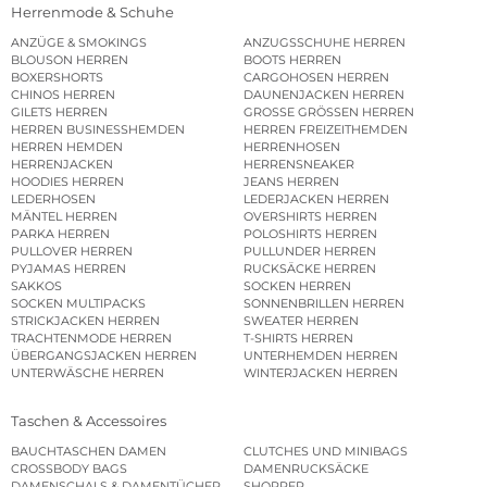
Herrenmode & Schuhe
ANZÜGE & SMOKINGS
ANZUGSSCHUHE HERREN
BLOUSON HERREN
BOOTS HERREN
BOXERSHORTS
CARGOHOSEN HERREN
CHINOS HERREN
DAUNENJACKEN HERREN
GILETS HERREN
GROSSE GRÖSSEN HERREN
HERREN BUSINESSHEMDEN
HERREN FREIZEITHEMDEN
HERREN HEMDEN
HERRENHOSEN
HERRENJACKEN
HERRENSNEAKER
HOODIES HERREN
JEANS HERREN
LEDERHOSEN
LEDERJACKEN HERREN
MÄNTEL HERREN
OVERSHIRTS HERREN
PARKA HERREN
POLOSHIRTS HERREN
PULLOVER HERREN
PULLUNDER HERREN
PYJAMAS HERREN
RUCKSÄCKE HERREN
SAKKOS
SOCKEN HERREN
SOCKEN MULTIPACKS
SONNENBRILLEN HERREN
STRICKJACKEN HERREN
SWEATER HERREN
TRACHTENMODE HERREN
T-SHIRTS HERREN
ÜBERGANGSJACKEN HERREN
UNTERHEMDEN HERREN
UNTERWÄSCHE HERREN
WINTERJACKEN HERREN
Taschen & Accessoires
BAUCHTASCHEN DAMEN
CLUTCHES UND MINIBAGS
CROSSBODY BAGS
DAMENRUCKSÄCKE
DAMENSCHALS & DAMENTÜCHER
SHOPPER