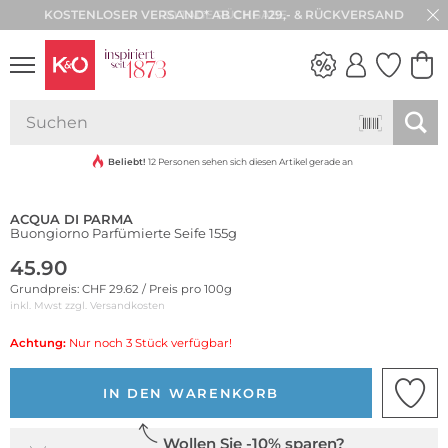
30 TAGE RÜCKGABE
NEW IN
WEDDING
VIBES
Beliebt!
12 Personen sehen sich diesen Artikel gerade an
ACQUA DI PARMA
Buongiorno Parfümierte Seife 155g
45.90
Grundpreis: CHF 29.62 / Preis pro 100g
inkl. Mwst zzgl.
Versandkosten
Achtung:
Nur noch 3 Stück verfügbar!
IN DEN WARENKORB
Wollen Sie -10% sparen?