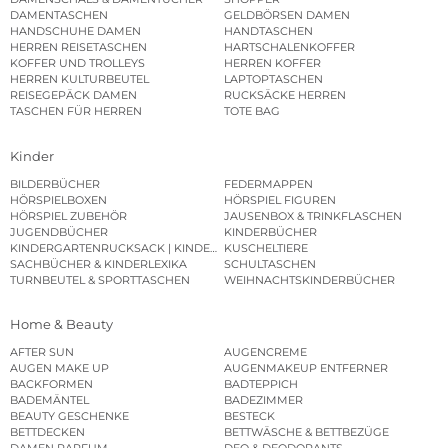
DAMENTASCHEN
GELDBÖRSEN DAMEN
HANDSCHUHE DAMEN
HANDTASCHEN
HERREN REISETASCHEN
HARTSCHALENKOFFER
KOFFER UND TROLLEYS
HERREN KOFFER
HERREN KULTURBEUTEL
LAPTOPTASCHEN
REISEGEPÄCK DAMEN
RUCKSÄCKE HERREN
TASCHEN FÜR HERREN
TOTE BAG
Kinder
BILDERBÜCHER
FEDERMAPPEN
HÖRSPIELBOXEN
HÖRSPIEL FIGUREN
HÖRSPIEL ZUBEHÖR
JAUSENBOX & TRINKFLASCHEN
JUGENDBÜCHER
KINDERBÜCHER
KINDERGARTENRUCKSACK | KINDERGARTENBEUTEL
KUSCHELTIERE
SACHBÜCHER & KINDERLEXIKA
SCHULTASCHEN
TURNBEUTEL & SPORTTASCHEN
WEIHNACHTSKINDERBÜCHER
Home & Beauty
AFTER SUN
AUGENCREME
AUGEN MAKE UP
AUGENMAKEUP ENTFERNER
BACKFORMEN
BADTEPPICH
BADEMÄNTEL
BADEZIMMER
BEAUTY GESCHENKE
BESTECK
BETTDECKEN
BETTWÄSCHE & BETTBEZÜGE