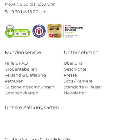
Mo.–Fr. 9:30 bis 18:30 Uhr
Sa. 9:30 bis 18:00 Uhr
Kundenservice
Unternehmen
Hilfe & FAQ
Über uns
Größentabellen
Geschichte
Versand & Lieferung
Presse
Retouren
Jobs / Karriere
Gutscheinbedingungen
Standorte / Häuser
Geschenkkarten
Newsletter
Unsere Zahlungsarten
Klarna
Mastercard
Visa
Diners
Applepay
Paypal
Gratis Versand* ab CHF 129,-