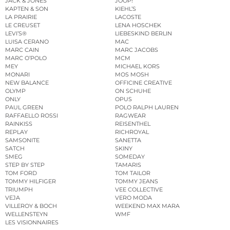
JACK & JONES
JOOP!
KAPTEN & SON
KIEHL’S
LA PRAIRIE
LACOSTE
LE CREUSET
LENA HOSCHEK
LEVI’S®
LIEBESKIND BERLIN
LUISA CERANO
MAC
MARC CAIN
MARC JACOBS
MARC O’POLO
MCM
MEY
MICHAEL KORS
MONARI
MOS MOSH
NEW BALANCE
OFFICINE CREATIVE
OLYMP
ON SCHUHE
ONLY
OPUS
PAUL GREEN
POLO RALPH LAUREN
RAFFAELLO ROSSI
RAGWEAR
RAINKISS
REISENTHEL
REPLAY
RICHROYAL
SAMSONITE
SANETTA
SATCH
SKINY
SMEG
SOMEDAY
STEP BY STEP
TAMARIS
TOM FORD
TOM TAILOR
TOMMY HILFIGER
TOMMY JEANS
TRIUMPH
VEE COLLECTIVE
VEJA
VERO MODA
VILLEROY & BOCH
WEEKEND MAX MARA
WELLENSTEYN
WMF
LES VISIONNAIRES