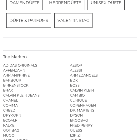
DAMENDÜFTE
HERRENDÜFTE
UNISEX DÜFTE
DÜFTE & PARFUMS
VALENTINSTAG
Top Marken
ADIDAS ORIGINALS
AESOP
AFFENZAHN
ALESSI
ARMANI/PRIVÉ
ARMEDANGELS
BARBOUR
BDK
BIRKENSTOCK
BOSS
BRAX
CALVIN KLEIN
CALVIN KLEIN JEANS
CAMBIO
CHANEL
CLINIQUE
COMMA
COPENHAGEN
CREED
DR. MARTENS
DRYKORN
DYSON
ECOALF
ERGOBAG
FALKE
FRED PERRY
GOT BAG
GUESS
HUGO
IZIPIZI