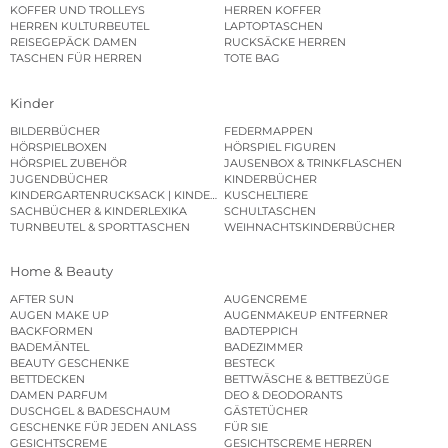
KOFFER UND TROLLEYS
HERREN KOFFER
HERREN KULTURBEUTEL
LAPTOPTASCHEN
REISEGEPÄCK DAMEN
RUCKSÄCKE HERREN
TASCHEN FÜR HERREN
TOTE BAG
Kinder
BILDERBÜCHER
FEDERMAPPEN
HÖRSPIELBOXEN
HÖRSPIEL FIGUREN
HÖRSPIEL ZUBEHÖR
JAUSENBOX & TRINKFLASCHEN
JUGENDBÜCHER
KINDERBÜCHER
KINDERGARTENRUCKSACK | KINDERGARTENBEUTEL
KUSCHELTIERE
SACHBÜCHER & KINDERLEXIKA
SCHULTASCHEN
TURNBEUTEL & SPORTTASCHEN
WEIHNACHTSKINDERBÜCHER
Home & Beauty
AFTER SUN
AUGENCREME
AUGEN MAKE UP
AUGENMAKEUP ENTFERNER
BACKFORMEN
BADTEPPICH
BADEMÄNTEL
BADEZIMMER
BEAUTY GESCHENKE
BESTECK
BETTDECKEN
BETTWÄSCHE & BETTBEZÜGE
DAMEN PARFUM
DEO & DEODORANTS
DUSCHGEL & BADESCHAUM
GÄSTETÜCHER
GESCHENKE FÜR JEDEN ANLASS
FÜR SIE
GESICHTSCREME
GESICHTSCREME HERREN