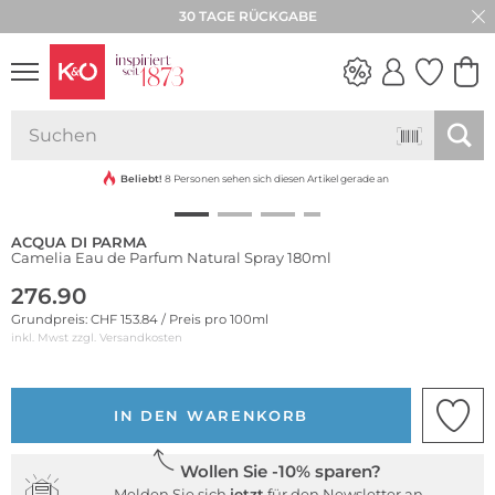
30 TAGE RÜCKGABE
NEW IN
WEDDING
VIBES
Beliebt!
8 Personen sehen sich diesen Artikel gerade an
ACQUA DI PARMA
Camelia Eau de Parfum Natural Spray 180ml
276.90
Grundpreis: CHF 153.84 / Preis pro 100ml
inkl. Mwst zzgl.
Versandkosten
IN DEN WARENKORB
Wollen Sie -10% sparen?
Melden Sie sich
jetzt
für den Newsletter an.