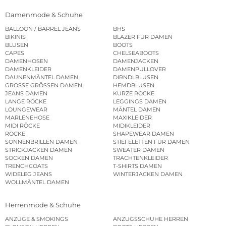
Damenmode & Schuhe
BALLOON / BARREL JEANS
BHS
BIKINIS
BLAZER FÜR DAMEN
BLUSEN
BOOTS
CAPES
CHELSEABOOTS
DAMENHOSEN
DAMENJACKEN
DAMENKLEIDER
DAMENPULLOVER
DAUNENMÄNTEL DAMEN
DIRNDLBLUSEN
GROSSE GRÖSSEN DAMEN
HEMDBLUSEN
JEANS DAMEN
KURZE RÖCKE
LANGE RÖCKE
LEGGINGS DAMEN
LOUNGEWEAR
MÄNTEL DAMEN
MARLENEHOSE
MAXIKLEIDER
MIDI RÖCKE
MIDIKLEIDER
RÖCKE
SHAPEWEAR DAMEN
SONNENBRILLEN DAMEN
STIEFELETTEN FÜR DAMEN
STRICKJACKEN DAMEN
SWEATER DAMEN
SOCKEN DAMEN
TRACHTENKLEIDER
TRENCHCOATS
T-SHIRTS DAMEN
WIDELEG JEANS
WINTERJACKEN DAMEN
WOLLMÄNTEL DAMEN
Herrenmode & Schuhe
ANZÜGE & SMOKINGS
ANZUGSSCHUHE HERREN