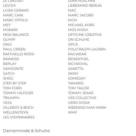
LE CREUSET
LENA HOSCHEK
LEVI’S®
LIEBESKIND BERLIN
LUISA CERANO
MAC
MARC CAIN
MARC JACOBS
MARC O’POLO
MCM
MEY
MICHAEL KORS
MONARI
MOS MOSH
NEW BALANCE
OFFICINE CREATIVE
OLYMP
ON SCHUHE
ONLY
OPUS
PAUL GREEN
POLO RALPH LAUREN
RAFFAELLO ROSSI
RAGWEAR
RAINKISS
REISENTHEL
REPLAY
RICHROYAL
SAMSONITE
SANETTA
SATCH
SKINY
SMEG
SOMEDAY
STEP BY STEP
TAMARIS
TOM FORD
TOM TAILOR
TOMMY HILFIGER
TOMMY JEANS
TRIUMPH
VEE COLLECTIVE
VEJA
VERO MODA
VILLEROY & BOCH
WEEKEND MAX MARA
WELLENSTEYN
WMF
LES VISIONNAIRES
Damenmode & Schuhe