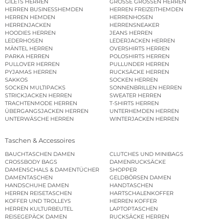
GILETS HERREN
GROSSE GRÖSSEN HERREN
HERREN BUSINESSHEMDEN
HERREN FREIZEITHEMDEN
HERREN HEMDEN
HERRENHOSEN
HERRENJACKEN
HERRENSNEAKER
HOODIES HERREN
JEANS HERREN
LEDERHOSEN
LEDERJACKEN HERREN
MÄNTEL HERREN
OVERSHIRTS HERREN
PARKA HERREN
POLOSHIRTS HERREN
PULLOVER HERREN
PULLUNDER HERREN
PYJAMAS HERREN
RUCKSÄCKE HERREN
SAKKOS
SOCKEN HERREN
SOCKEN MULTIPACKS
SONNENBRILLEN HERREN
STRICKJACKEN HERREN
SWEATER HERREN
TRACHTENMODE HERREN
T-SHIRTS HERREN
ÜBERGANGSJACKEN HERREN
UNTERHEMDEN HERREN
UNTERWÄSCHE HERREN
WINTERJACKEN HERREN
Taschen & Accessoires
BAUCHTASCHEN DAMEN
CLUTCHES UND MINIBAGS
CROSSBODY BAGS
DAMENRUCKSÄCKE
DAMENSCHALS & DAMENTÜCHER
SHOPPER
DAMENTASCHEN
GELDBÖRSEN DAMEN
HANDSCHUHE DAMEN
HANDTASCHEN
HERREN REISETASCHEN
HARTSCHALENKOFFER
KOFFER UND TROLLEYS
HERREN KOFFER
HERREN KULTURBEUTEL
LAPTOPTASCHEN
REISEGEPÄCK DAMEN
RUCKSÄCKE HERREN