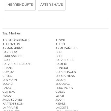
HERRENDÜFTE
AFTER SHAVE
Top Marken
ADIDAS ORIGINALS
AESOP
AFFENZAHN
ALESSI
ARMANI/PRIVÉ
ARMEDANGELS
BARBOUR
BDK
BIRKENSTOCK
BOSS
BRAX
CALVIN KLEIN
CALVIN KLEIN JEANS
CAMBIO
CHANEL
CLINIQUE
COMMA
COPENHAGEN
CREED
DR. MARTENS
DRYKORN
DYSON
ECOALF
ERGOBAG
FALKE
FRED PERRY
GOT BAG
GUESS
HUGO
IZIPIZI
JACK & JONES
JOOP!
KAPTEN & SON
KIEHL’S
LA PRAIRIE
LACOSTE