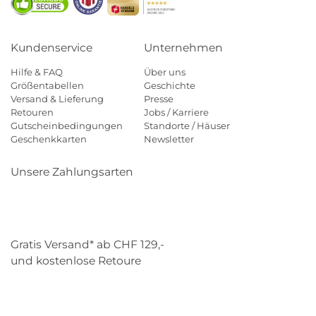
Kundenservice
Unternehmen
Hilfe & FAQ
Über uns
Größentabellen
Geschichte
Versand & Lieferung
Presse
Retouren
Jobs / Karriere
Gutscheinbedingungen
Standorte / Häuser
Geschenkkarten
Newsletter
Unsere Zahlungsarten
Klarna
Mastercard
Visa
Diners
Applepay
Paypal
Gratis Versand* ab CHF 129,-
und kostenlose Retoure
Schweizer Post
Gebrüder Weiss