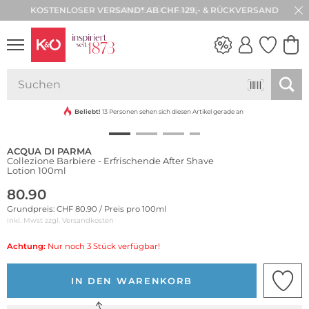
KOSTENLOSER VERSAND* AB CHF 129,- & RÜCKVERSAND
30 TAGE RÜCKGABE
NEW IN
WEDDING
VIBES
Beliebt!
13 Personen sehen sich diesen Artikel gerade an
ACQUA DI PARMA
Collezione Barbiere - Erfrischende After Shave
Lotion 100ml
80.90
Grundpreis: CHF 80.90 / Preis pro 100ml
inkl. Mwst zzgl.
Versandkosten
Achtung:
Nur noch 3 Stück verfügbar!
IN DEN WARENKORB