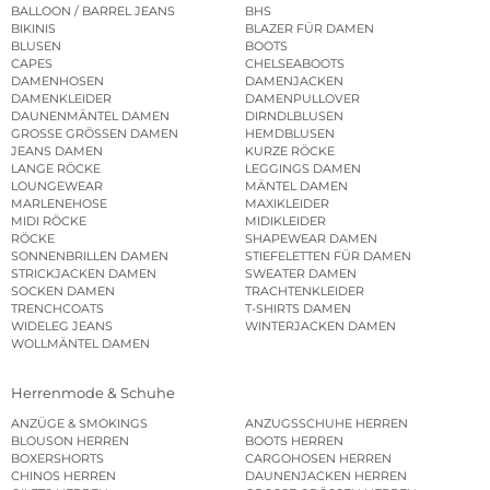
BALLOON / BARREL JEANS
BHS
BIKINIS
BLAZER FÜR DAMEN
BLUSEN
BOOTS
CAPES
CHELSEABOOTS
DAMENHOSEN
DAMENJACKEN
DAMENKLEIDER
DAMENPULLOVER
DAUNENMÄNTEL DAMEN
DIRNDLBLUSEN
GROSSE GRÖSSEN DAMEN
HEMDBLUSEN
JEANS DAMEN
KURZE RÖCKE
LANGE RÖCKE
LEGGINGS DAMEN
LOUNGEWEAR
MÄNTEL DAMEN
MARLENEHOSE
MAXIKLEIDER
MIDI RÖCKE
MIDIKLEIDER
RÖCKE
SHAPEWEAR DAMEN
SONNENBRILLEN DAMEN
STIEFELETTEN FÜR DAMEN
STRICKJACKEN DAMEN
SWEATER DAMEN
SOCKEN DAMEN
TRACHTENKLEIDER
TRENCHCOATS
T-SHIRTS DAMEN
WIDELEG JEANS
WINTERJACKEN DAMEN
WOLLMÄNTEL DAMEN
Herrenmode & Schuhe
ANZÜGE & SMOKINGS
ANZUGSSCHUHE HERREN
BLOUSON HERREN
BOOTS HERREN
BOXERSHORTS
CARGOHOSEN HERREN
CHINOS HERREN
DAUNENJACKEN HERREN