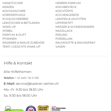
HANDTÜCHER
HERREN PARFUM
KERZEN
KOCHBESTECK
KOCHGESCHIRR
KOCHTÖPFE
KÖRPERPFLEGE
KÜCHENGERÄTE
KUGELSCHREIBER
LAMPEN & LEUCHTEN
LEINTÜCHER & BETTLAKEN
LIPPENSTIFT
MAKE UP
MESSER & SCHNEIDWAREN
MÖBEL
NAGELLACK
PARFUM & DUFT
PEELING
PFANNEN
PORZELLAN
RASIERER & RASUR ZUBEHÖR
RAUMDÜFTE & RAUMSPRAY
TEINT | GESICHTS MAKE UP
VASEN
Hilfe & Kontakt
Alle Hilfethemen
Telefon:
+ 41 445 / 22 0 100
E-Mail:
service@kastner-oehler.ch
Mo.–Fr. 9:30 bis 18:30 Uhr
Sa. 9:30 bis 18:00 Uhr