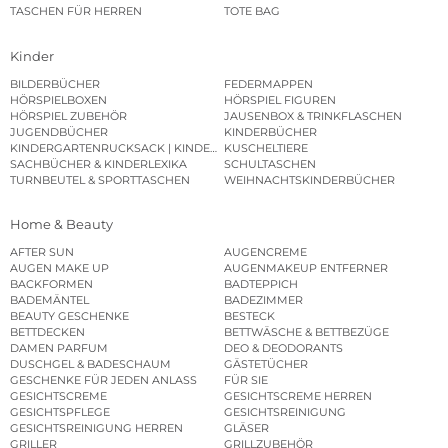
TASCHEN FÜR HERREN
TOTE BAG
Kinder
BILDERBÜCHER
FEDERMAPPEN
HÖRSPIELBOXEN
HÖRSPIEL FIGUREN
HÖRSPIEL ZUBEHÖR
JAUSENBOX & TRINKFLASCHEN
JUGENDBÜCHER
KINDERBÜCHER
KINDERGARTENRUCKSACK | KINDERGARTENBEUTEL
KUSCHELTIERE
SACHBÜCHER & KINDERLEXIKA
SCHULTASCHEN
TURNBEUTEL & SPORTTASCHEN
WEIHNACHTSKINDERBÜCHER
Home & Beauty
AFTER SUN
AUGENCREME
AUGEN MAKE UP
AUGENMAKEUP ENTFERNER
BACKFORMEN
BADTEPPICH
BADEMÄNTEL
BADEZIMMER
BEAUTY GESCHENKE
BESTECK
BETTDECKEN
BETTWÄSCHE & BETTBEZÜGE
DAMEN PARFUM
DEO & DEODORANTS
DUSCHGEL & BADESCHAUM
GÄSTETÜCHER
GESCHENKE FÜR JEDEN ANLASS
FÜR SIE
GESICHTSCREME
GESICHTSCREME HERREN
GESICHTSPFLEGE
GESICHTSREINIGUNG
GESICHTSREINIGUNG HERREN
GLÄSER
GRILLER
GRILLZUBEHÖR