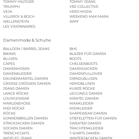
TOMMY HILFIGER
TOMMY JEANS
TRIUMPH
VEE COLLECTIVE
VEJA
VERO MODA
VILLEROY & BOCH
WEEKEND MAX MARA
WELLENSTEYN
WMF
LES VISIONNAIRES
Damenmode & Schuhe
BALLOON / BARREL JEANS
BHS
BIKINIS
BLAZER FÜR DAMEN
BLUSEN
BOOTS
CAPES
CHELSEABOOTS
DAMENHOSEN
DAMENJACKEN
DAMENKLEIDER
DAMENPULLOVER
DAUNENMÄNTEL DAMEN
DIRNDLBLUSEN
GROSSE GRÖSSEN DAMEN
HEMDBLUSEN
JEANS DAMEN
KURZE RÖCKE
LANGE RÖCKE
LEGGINGS DAMEN
LOUNGEWEAR
MÄNTEL DAMEN
MARLENEHOSE
MAXIKLEIDER
MIDI RÖCKE
MIDIKLEIDER
RÖCKE
SHAPEWEAR DAMEN
SONNENBRILLEN DAMEN
STIEFELETTEN FÜR DAMEN
STRICKJACKEN DAMEN
SWEATER DAMEN
SOCKEN DAMEN
TRACHTENKLEIDER
TRENCHCOATS
T-SHIRTS DAMEN
WIDELEG JEANS
WINTERJACKEN DAMEN