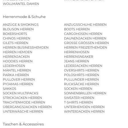
WOLLMÄNTEL DAMEN
Herrenmode & Schuhe
ANZÜGE & SMOKINGS
ANZUGSSCHUHE HERREN
BLOUSON HERREN
BOOTS HERREN
BOXERSHORTS
CARGOHOSEN HERREN
CHINOS HERREN
DAUNENJACKEN HERREN
GILETS HERREN
GROSSE GRÖSSEN HERREN
HERREN BUSINESSHEMDEN
HERREN FREIZEITHEMDEN
HERREN HEMDEN
HERRENHOSEN
HERRENJACKEN
HERRENSNEAKER
HOODIES HERREN
JEANS HERREN
LEDERHOSEN
LEDERJACKEN HERREN
MÄNTEL HERREN
OVERSHIRTS HERREN
PARKA HERREN
POLOSHIRTS HERREN
PULLOVER HERREN
PULLUNDER HERREN
PYJAMAS HERREN
RUCKSÄCKE HERREN
SAKKOS
SOCKEN HERREN
SOCKEN MULTIPACKS
SONNENBRILLEN HERREN
STRICKJACKEN HERREN
SWEATER HERREN
TRACHTENMODE HERREN
T-SHIRTS HERREN
ÜBERGANGSJACKEN HERREN
UNTERHEMDEN HERREN
UNTERWÄSCHE HERREN
WINTERJACKEN HERREN
Taschen & Accessoires