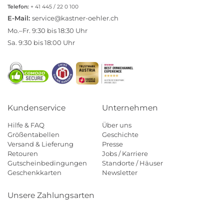
Telefon:
+ 41 445 / 22 0 100
E-Mail:
service@kastner-oehler.ch
Mo.–Fr. 9:30 bis 18:30 Uhr
Sa. 9:30 bis 18:00 Uhr
Kundenservice
Unternehmen
Hilfe & FAQ
Über uns
Größentabellen
Geschichte
Versand & Lieferung
Presse
Retouren
Jobs / Karriere
Gutscheinbedingungen
Standorte / Häuser
Geschenkkarten
Newsletter
Unsere Zahlungsarten
Klarna
Mastercard
Visa
Diners
Applepay
Paypal