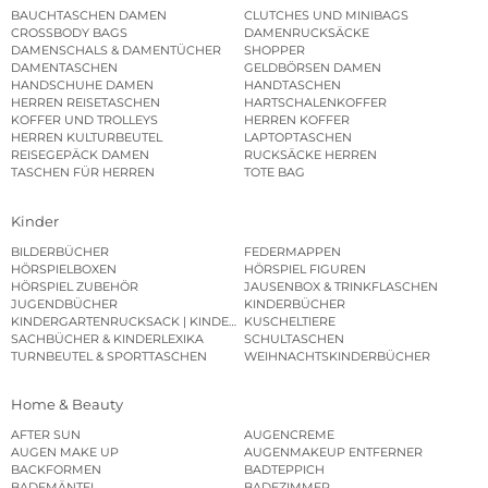
BAUCHTASCHEN DAMEN
CLUTCHES UND MINIBAGS
CROSSBODY BAGS
DAMENRUCKSÄCKE
DAMENSCHALS & DAMENTÜCHER
SHOPPER
DAMENTASCHEN
GELDBÖRSEN DAMEN
HANDSCHUHE DAMEN
HANDTASCHEN
HERREN REISETASCHEN
HARTSCHALENKOFFER
KOFFER UND TROLLEYS
HERREN KOFFER
HERREN KULTURBEUTEL
LAPTOPTASCHEN
REISEGEPÄCK DAMEN
RUCKSÄCKE HERREN
TASCHEN FÜR HERREN
TOTE BAG
Kinder
BILDERBÜCHER
FEDERMAPPEN
HÖRSPIELBOXEN
HÖRSPIEL FIGUREN
HÖRSPIEL ZUBEHÖR
JAUSENBOX & TRINKFLASCHEN
JUGENDBÜCHER
KINDERBÜCHER
KINDERGARTENRUCKSACK | KINDERGARTENBEUTEL
KUSCHELTIERE
SACHBÜCHER & KINDERLEXIKA
SCHULTASCHEN
TURNBEUTEL & SPORTTASCHEN
WEIHNACHTSKINDERBÜCHER
Home & Beauty
AFTER SUN
AUGENCREME
AUGEN MAKE UP
AUGENMAKEUP ENTFERNER
BACKFORMEN
BADTEPPICH
BADEMÄNTEL
BADEZIMMER