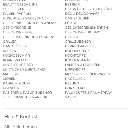
BEAUTY GESCHENKE
BESTECK
BETTDECKEN
BETTWÄSCHE & BETTBEZÜGE
DAMEN PARFUM
DEO & DEODORANTS
DUSCHGEL & BADESCHAUM
GÄSTETÜCHER
GESCHENKE FÜR JEDEN ANLASS
FÜR SIE
GESICHTSCREME
GESICHTSCREME HERREN
GESICHTSPFLEGE
GESICHTSREINIGUNG
GESICHTSREINIGUNG HERREN
GLÄSER
GRILLER
GRILLZUBEHÖR
HANDTÜCHER
HERREN PARFUM
KERZEN
KOCHBESTECK
KOCHGESCHIRR
KOCHTÖPFE
KÖRPERPFLEGE
KÜCHENGERÄTE
KUGELSCHREIBER
LAMPEN & LEUCHTEN
LEINTÜCHER & BETTLAKEN
LIPPENSTIFT
MAKE UP
MESSER & SCHNEIDWAREN
MÖBEL
NAGELLACK
PARFUM & DUFT
PEELING
PFANNEN
PORZELLAN
RASIERER & RASUR ZUBEHÖR
RAUMDÜFTE & RAUMSPRAY
TEINT | GESICHTS MAKE UP
VASEN
Hilfe & Kontakt
Alle Hilfethemen