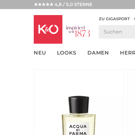
★★★★★ 4,8 / 5,0 STERNE
ZU GIGASPORT
GET THE
NEW IN
WEDDING
LOOK
VIBES
NEU
LOOKS
DAMEN
HER