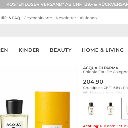
KOSTENLOSER VERSAND* AB CHF 129,- & RÜCKVERSA
Hilfe & FAQ
Geschenkkarte
Newsletter
Aktionen
REN
KINDER
BEAUTY
HOME & LIVING
ACQUA DI PARMA
Colonia Eau De Cologn
204.90
Grundpreis: CHF 113.84 / Pr
inkl. Mwst zzgl.
Versandkosten
Achtung:
Nur noch 2 Stück