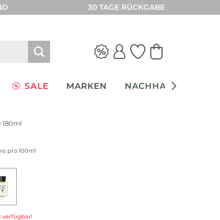
ND
30 TAGE RÜCKGABE
SALE
MARKEN
NACHHALTIGKEIT
e 180ml
eis pro 100ml
 verfügbar!