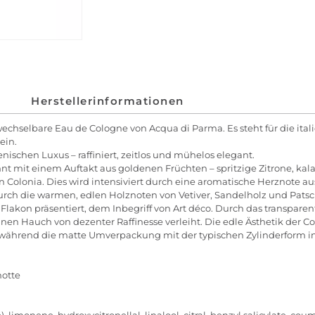
Herstellerinformationen
erwechselbare Eau de Cologne von Acqua di Parma. Es steht für die i
ein.
ienischen Luxus – raffiniert, zeitlos und mühelos elegant.
 mit einem Auftakt aus goldenen Früchten – spritzige Zitrone, kal
n Colonia. Dies wird intensiviert durch eine aromatische Herznote a
rch die warmen, edlen Holznoten von Vetiver, Sandelholz und Patsch
 Flakon präsentiert, dem Inbegriff von Art déco. Durch das transpar
en Hauch von dezenter Raffinesse verleiht. Die edle Ästhetik der Col
 während die matte Umverpackung mit der typischen Zylinderform i
motte
), limonene, hydroxycitronellal, linalool, citral, benzyl salicylate, c