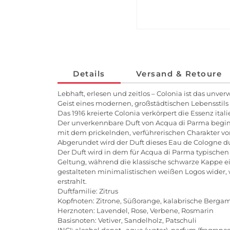
Details
Versand & Retoure
Lebhaft, erlesen und zeitlos – Colonia ist das unv
Geist eines modernen, großstädtischen Lebensstils 
Das 1916 kreierte Colonia verkörpert die Essenz ital
Der unverkennbare Duft von Acqua di Parma beginnt
mit dem prickelnden, verführerischen Charakter vo
Abgerundet wird der Duft dieses Eau de Cologne du
Der Duft wird in dem für Acqua di Parma typischen
Geltung, während die klassische schwarze Kappe ein
gestalteten minimalistischen weißen Logos wider,
erstrahlt.
Duftfamilie: Zitrus
Kopfnoten: Zitrone, Süßorange, kalabrische Berga
Herznoten: Lavendel, Rose, Verbene, Rosmarin
Basisnoten: Vetiver, Sandelholz, Patschuli
INCI: alcohol denat., aqua (water), parfum (fragrance