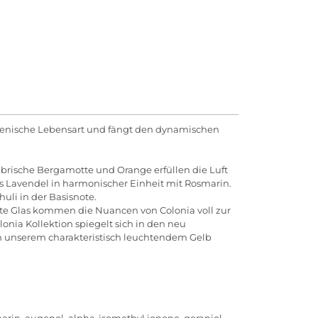
talienische Lebensart und fängt den dynamischen
abrische Bergamotte und Orange erfüllen die Luft
us Lavendel in harmonischer Einheit mit Rosmarin.
uli in der Basisnote.
ente Glas kommen die Nuancen von Colonia voll zur
onia Kollektion spiegelt sich in den neu
n unserem charakteristisch leuchtendem Gelb
oumarin, eugenol, alpha-isomethyl ionone, geraniol,