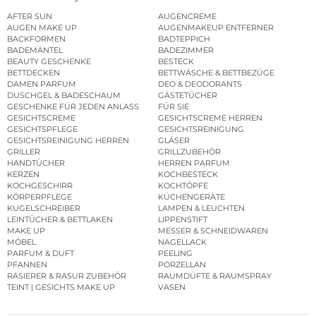
AFTER SUN
AUGENCREME
AUGEN MAKE UP
AUGENMAKEUP ENTFERNER
BACKFORMEN
BADTEPPICH
BADEMÄNTEL
BADEZIMMER
BEAUTY GESCHENKE
BESTECK
BETTDECKEN
BETTWÄSCHE & BETTBEZÜGE
DAMEN PARFUM
DEO & DEODORANTS
DUSCHGEL & BADESCHAUM
GÄSTETÜCHER
GESCHENKE FÜR JEDEN ANLASS
FÜR SIE
GESICHTSCREME
GESICHTSCREME HERREN
GESICHTSPFLEGE
GESICHTSREINIGUNG
GESICHTSREINIGUNG HERREN
GLÄSER
GRILLER
GRILLZUBEHÖR
HANDTÜCHER
HERREN PARFUM
KERZEN
KOCHBESTECK
KOCHGESCHIRR
KOCHTÖPFE
KÖRPERPFLEGE
KÜCHENGERÄTE
KUGELSCHREIBER
LAMPEN & LEUCHTEN
LEINTÜCHER & BETTLAKEN
LIPPENSTIFT
MAKE UP
MESSER & SCHNEIDWAREN
MÖBEL
NAGELLACK
PARFUM & DUFT
PEELING
PFANNEN
PORZELLAN
RASIERER & RASUR ZUBEHÖR
RAUMDÜFTE & RAUMSPRAY
TEINT | GESICHTS MAKE UP
VASEN