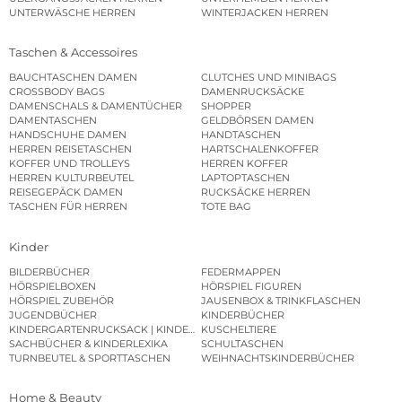
UNTERWÄSCHE HERREN
WINTERJACKEN HERREN
Taschen & Accessoires
BAUCHTASCHEN DAMEN
CLUTCHES UND MINIBAGS
CROSSBODY BAGS
DAMENRUCKSÄCKE
DAMENSCHALS & DAMENTÜCHER
SHOPPER
DAMENTASCHEN
GELDBÖRSEN DAMEN
HANDSCHUHE DAMEN
HANDTASCHEN
HERREN REISETASCHEN
HARTSCHALENKOFFER
KOFFER UND TROLLEYS
HERREN KOFFER
HERREN KULTURBEUTEL
LAPTOPTASCHEN
REISEGEPÄCK DAMEN
RUCKSÄCKE HERREN
TASCHEN FÜR HERREN
TOTE BAG
Kinder
BILDERBÜCHER
FEDERMAPPEN
HÖRSPIELBOXEN
HÖRSPIEL FIGUREN
HÖRSPIEL ZUBEHÖR
JAUSENBOX & TRINKFLASCHEN
JUGENDBÜCHER
KINDERBÜCHER
KINDERGARTENRUCKSACK | KINDERGARTENBEUTEL
KUSCHELTIERE
SACHBÜCHER & KINDERLEXIKA
SCHULTASCHEN
TURNBEUTEL & SPORTTASCHEN
WEIHNACHTSKINDERBÜCHER
Home & Beauty