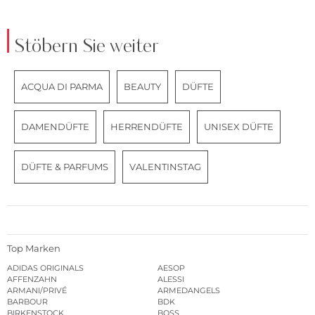
Stöbern Sie weiter
ACQUA DI PARMA
BEAUTY
DÜFTE
DAMENDÜFTE
HERRENDÜFTE
UNISEX DÜFTE
DÜFTE & PARFUMS
VALENTINSTAG
Top Marken
ADIDAS ORIGINALS
AESOP
AFFENZAHN
ALESSI
ARMANI/PRIVÉ
ARMEDANGELS
BARBOUR
BDK
BIRKENSTOCK
BOSS