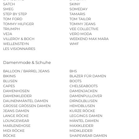
SATCH
SKINY
SMEG
SOMEDAY
STEP BY STEP
TAMARIS
TOM FORD
TOM TAILOR
TOMMY HILFIGER
TOMMY JEANS
TRIUMPH
VEE COLLECTIVE
VEJA
VERO MODA
VILLEROY & BOCH
WEEKEND MAX MARA
WELLENSTEYN
WMF
LES VISIONNAIRES
Damenmode & Schuhe
BALLOON / BARREL JEANS
BHS
BIKINIS
BLAZER FÜR DAMEN
BLUSEN
BOOTS
CAPES
CHELSEABOOTS
DAMENHOSEN
DAMENJACKEN
DAMENKLEIDER
DAMENPULLOVER
DAUNENMÄNTEL DAMEN
DIRNDLBLUSEN
GROSSE GRÖSSEN DAMEN
HEMDBLUSEN
JEANS DAMEN
KURZE RÖCKE
LANGE RÖCKE
LEGGINGS DAMEN
LOUNGEWEAR
MÄNTEL DAMEN
MARLENEHOSE
MAXIKLEIDER
MIDI RÖCKE
MIDIKLEIDER
RÖCKE
SHAPEWEAR DAMEN