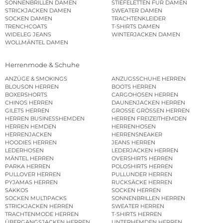
SONNENBRILLEN DAMEN
STIEFELETTEN FÜR DAMEN
STRICKJACKEN DAMEN
SWEATER DAMEN
SOCKEN DAMEN
TRACHTENKLEIDER
TRENCHCOATS
T-SHIRTS DAMEN
WIDELEG JEANS
WINTERJACKEN DAMEN
WOLLMÄNTEL DAMEN
Herrenmode & Schuhe
ANZÜGE & SMOKINGS
ANZUGSSCHUHE HERREN
BLOUSON HERREN
BOOTS HERREN
BOXERSHORTS
CARGOHOSEN HERREN
CHINOS HERREN
DAUNENJACKEN HERREN
GILETS HERREN
GROSSE GRÖSSEN HERREN
HERREN BUSINESSHEMDEN
HERREN FREIZEITHEMDEN
HERREN HEMDEN
HERRENHOSEN
HERRENJACKEN
HERRENSNEAKER
HOODIES HERREN
JEANS HERREN
LEDERHOSEN
LEDERJACKEN HERREN
MÄNTEL HERREN
OVERSHIRTS HERREN
PARKA HERREN
POLOSHIRTS HERREN
PULLOVER HERREN
PULLUNDER HERREN
PYJAMAS HERREN
RUCKSÄCKE HERREN
SAKKOS
SOCKEN HERREN
SOCKEN MULTIPACKS
SONNENBRILLEN HERREN
STRICKJACKEN HERREN
SWEATER HERREN
TRACHTENMODE HERREN
T-SHIRTS HERREN
ÜBERGANGSJACKEN HERREN
UNTERHEMDEN HERREN