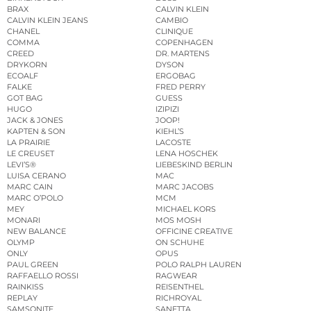
BRAX
CALVIN KLEIN
CALVIN KLEIN JEANS
CAMBIO
CHANEL
CLINIQUE
COMMA
COPENHAGEN
CREED
DR. MARTENS
DRYKORN
DYSON
ECOALF
ERGOBAG
FALKE
FRED PERRY
GOT BAG
GUESS
HUGO
IZIPIZI
JACK & JONES
JOOP!
KAPTEN & SON
KIEHL’S
LA PRAIRIE
LACOSTE
LE CREUSET
LENA HOSCHEK
LEVI’S®
LIEBESKIND BERLIN
LUISA CERANO
MAC
MARC CAIN
MARC JACOBS
MARC O’POLO
MCM
MEY
MICHAEL KORS
MONARI
MOS MOSH
NEW BALANCE
OFFICINE CREATIVE
OLYMP
ON SCHUHE
ONLY
OPUS
PAUL GREEN
POLO RALPH LAUREN
RAFFAELLO ROSSI
RAGWEAR
RAINKISS
REISENTHEL
REPLAY
RICHROYAL
SAMSONITE
SANETTA