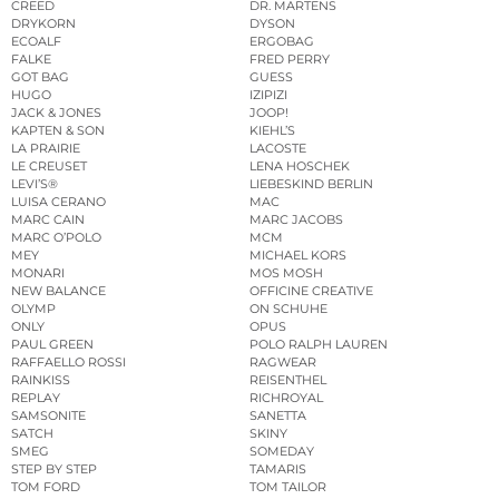
CREED
DR. MARTENS
DRYKORN
DYSON
ECOALF
ERGOBAG
FALKE
FRED PERRY
GOT BAG
GUESS
HUGO
IZIPIZI
JACK & JONES
JOOP!
KAPTEN & SON
KIEHL’S
LA PRAIRIE
LACOSTE
LE CREUSET
LENA HOSCHEK
LEVI’S®
LIEBESKIND BERLIN
LUISA CERANO
MAC
MARC CAIN
MARC JACOBS
MARC O’POLO
MCM
MEY
MICHAEL KORS
MONARI
MOS MOSH
NEW BALANCE
OFFICINE CREATIVE
OLYMP
ON SCHUHE
ONLY
OPUS
PAUL GREEN
POLO RALPH LAUREN
RAFFAELLO ROSSI
RAGWEAR
RAINKISS
REISENTHEL
REPLAY
RICHROYAL
SAMSONITE
SANETTA
SATCH
SKINY
SMEG
SOMEDAY
STEP BY STEP
TAMARIS
TOM FORD
TOM TAILOR