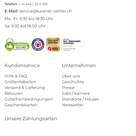
Telefon:
+ 41 445 / 22 0 100
E-Mail:
service@kastner-oehler.ch
Mo.–Fr. 9:30 bis 18:30 Uhr
Sa. 9:30 bis 18:00 Uhr
Kundenservice
Unternehmen
Hilfe & FAQ
Über uns
Größentabellen
Geschichte
Versand & Lieferung
Presse
Retouren
Jobs / Karriere
Gutscheinbedingungen
Standorte / Häuser
Geschenkkarten
Newsletter
Unsere Zahlungsarten
Klarna
Mastercard
Visa
Diners
Applepay
Paypal