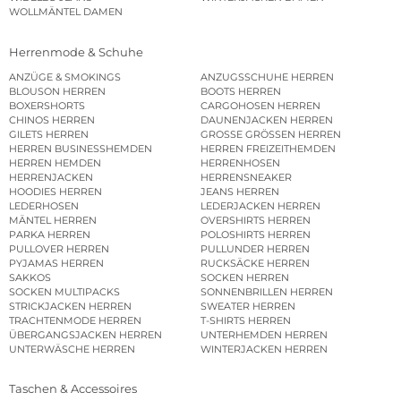
WOLLMÄNTEL DAMEN
Herrenmode & Schuhe
ANZÜGE & SMOKINGS
ANZUGSSCHUHE HERREN
BLOUSON HERREN
BOOTS HERREN
BOXERSHORTS
CARGOHOSEN HERREN
CHINOS HERREN
DAUNENJACKEN HERREN
GILETS HERREN
GROSSE GRÖSSEN HERREN
HERREN BUSINESSHEMDEN
HERREN FREIZEITHEMDEN
HERREN HEMDEN
HERRENHOSEN
HERRENJACKEN
HERRENSNEAKER
HOODIES HERREN
JEANS HERREN
LEDERHOSEN
LEDERJACKEN HERREN
MÄNTEL HERREN
OVERSHIRTS HERREN
PARKA HERREN
POLOSHIRTS HERREN
PULLOVER HERREN
PULLUNDER HERREN
PYJAMAS HERREN
RUCKSÄCKE HERREN
SAKKOS
SOCKEN HERREN
SOCKEN MULTIPACKS
SONNENBRILLEN HERREN
STRICKJACKEN HERREN
SWEATER HERREN
TRACHTENMODE HERREN
T-SHIRTS HERREN
ÜBERGANGSJACKEN HERREN
UNTERHEMDEN HERREN
UNTERWÄSCHE HERREN
WINTERJACKEN HERREN
Taschen & Accessoires