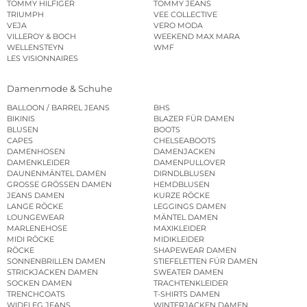
TOMMY HILFIGER
TOMMY JEANS
TRIUMPH
VEE COLLECTIVE
VEJA
VERO MODA
VILLEROY & BOCH
WEEKEND MAX MARA
WELLENSTEYN
WMF
LES VISIONNAIRES
Damenmode & Schuhe
BALLOON / BARREL JEANS
BHS
BIKINIS
BLAZER FÜR DAMEN
BLUSEN
BOOTS
CAPES
CHELSEABOOTS
DAMENHOSEN
DAMENJACKEN
DAMENKLEIDER
DAMENPULLOVER
DAUNENMÄNTEL DAMEN
DIRNDLBLUSEN
GROSSE GRÖSSEN DAMEN
HEMDBLUSEN
JEANS DAMEN
KURZE RÖCKE
LANGE RÖCKE
LEGGINGS DAMEN
LOUNGEWEAR
MÄNTEL DAMEN
MARLENEHOSE
MAXIKLEIDER
MIDI RÖCKE
MIDIKLEIDER
RÖCKE
SHAPEWEAR DAMEN
SONNENBRILLEN DAMEN
STIEFELETTEN FÜR DAMEN
STRICKJACKEN DAMEN
SWEATER DAMEN
SOCKEN DAMEN
TRACHTENKLEIDER
TRENCHCOATS
T-SHIRTS DAMEN
WIDELEG JEANS
WINTERJACKEN DAMEN