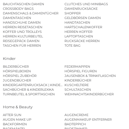
BAUCHTASCHEN DAMEN
CLUTCHES UND MINIBAGS
CROSSBODY BAGS
DAMENRUCKSÄCKE
DAMENSCHALS & DAMENTÜCHER
SHOPPER
DAMENTASCHEN
GELDBÖRSEN DAMEN
HANDSCHUHE DAMEN
HANDTASCHEN
HERREN REISETASCHEN
HARTSCHALENKOFFER
KOFFER UND TROLLEYS
HERREN KOFFER
HERREN KULTURBEUTEL
LAPTOPTASCHEN
REISEGEPÄCK DAMEN
RUCKSÄCKE HERREN
TASCHEN FÜR HERREN
TOTE BAG
Kinder
BILDERBÜCHER
FEDERMAPPEN
HÖRSPIELBOXEN
HÖRSPIEL FIGUREN
HÖRSPIEL ZUBEHÖR
JAUSENBOX & TRINKFLASCHEN
JUGENDBÜCHER
KINDERBÜCHER
KINDERGARTENRUCKSACK | KINDERGARTENBEUTEL
KUSCHELTIERE
SACHBÜCHER & KINDERLEXIKA
SCHULTASCHEN
TURNBEUTEL & SPORTTASCHEN
WEIHNACHTSKINDERBÜCHER
Home & Beauty
AFTER SUN
AUGENCREME
AUGEN MAKE UP
AUGENMAKEUP ENTFERNER
BACKFORMEN
BADTEPPICH
BADEMÄNTEL
BADEZIMMER