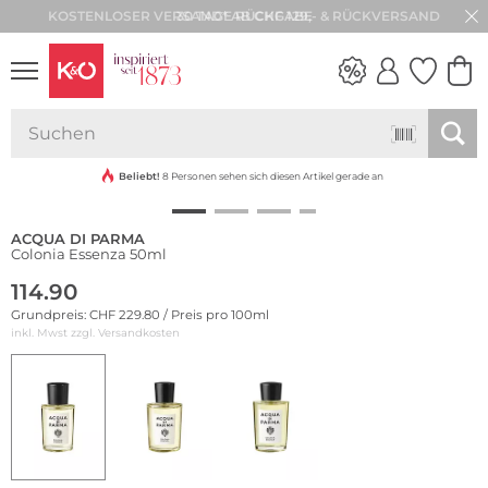
30 TAGE RÜCKGABE
NEW IN
WEDDING
VIBES
Beliebt!
8 Personen sehen sich diesen Artikel gerade an
ACQUA DI PARMA
Colonia Essenza 50ml
114.90
Grundpreis: CHF 229.80 / Preis pro 100ml
inkl. Mwst zzgl.
Versandkosten