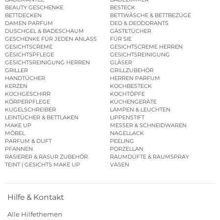
BEAUTY GESCHENKE
BESTECK
BETTDECKEN
BETTWÄSCHE & BETTBEZÜGE
DAMEN PARFUM
DEO & DEODORANTS
DUSCHGEL & BADESCHAUM
GÄSTETÜCHER
GESCHENKE FÜR JEDEN ANLASS
FÜR SIE
GESICHTSCREME
GESICHTSCREME HERREN
GESICHTSPFLEGE
GESICHTSREINIGUNG
GESICHTSREINIGUNG HERREN
GLÄSER
GRILLER
GRILLZUBEHÖR
HANDTÜCHER
HERREN PARFUM
KERZEN
KOCHBESTECK
KOCHGESCHIRR
KOCHTÖPFE
KÖRPERPFLEGE
KÜCHENGERÄTE
KUGELSCHREIBER
LAMPEN & LEUCHTEN
LEINTÜCHER & BETTLAKEN
LIPPENSTIFT
MAKE UP
MESSER & SCHNEIDWAREN
MÖBEL
NAGELLACK
PARFUM & DUFT
PEELING
PFANNEN
PORZELLAN
RASIERER & RASUR ZUBEHÖR
RAUMDÜFTE & RAUMSPRAY
TEINT | GESICHTS MAKE UP
VASEN
Hilfe & Kontakt
Alle Hilfethemen