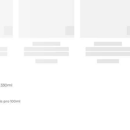
l 330ml
eis pro 100ml