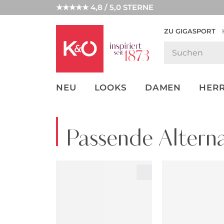
★★★★★ 4,8 / 5,0 STERNE
ZU GIGASPORT
GET THE
NEW IN
WEDDING
LOOK
VIBES
NEU
LOOKS
DAMEN
HER
Passende Alterna