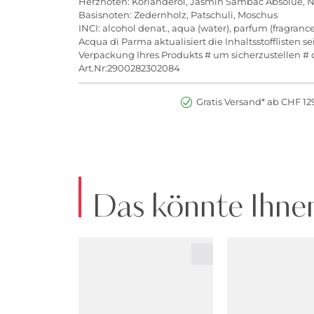
Herznoten: Korianderöl, Jasmin Sambac Absolue, N
Basisnoten: Zedernholz, Patschuli, Moschus
INCI: alcohol denat., aqua (water), parfum (fragrance
Acqua di Parma aktualisiert die Inhaltsstofflisten 
Verpackung Ihres Produkts # um sicherzustellen # d
Art.Nr:2900282302084
Gratis Versand* ab CHF 129
Das könnte Ihnen