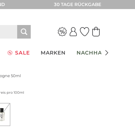
ND
30 TAGE RÜCKGABE
SALE
MARKEN
NACHHALTIGKEIT
logne 50ml
reis pro 100ml