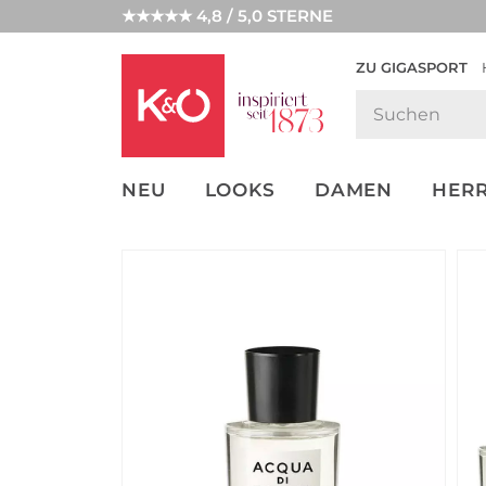
★★★★★ 4,8 / 5,0 STERNE
ZU GIGASPORT
GET THE
NEW IN
WEDDING
LOOK
VIBES
NEU
LOOKS
DAMEN
HER