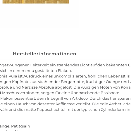
Herstellerinformationen
t ungezwungener Heiterkeit ein strahlendes Licht auf den bekannten C
 sich in einem neu gestalteten Flakon.
nia Pura ist Ausdruck eines unkomplizierten, fröhlichen Lebensstils.
sonnigen Kopfnote aus strahlender Bergamotte, fruchtiger Orange und 
olue und Narzisse Absolue abgelöst. Die würzigen Noten von Kori
nd Moschus verbinden, sorgen für eine überraschende Basisnote.
 Flakon präsentiert, dem Inbegriff von Art déco. Durch das transpar
 einen Hauch von dezenter Raffinesse verleiht. Die edle Ästhetik der
 während die matte Pappschachtel mit der typischen Zylinderform i
ange, Petitgrain