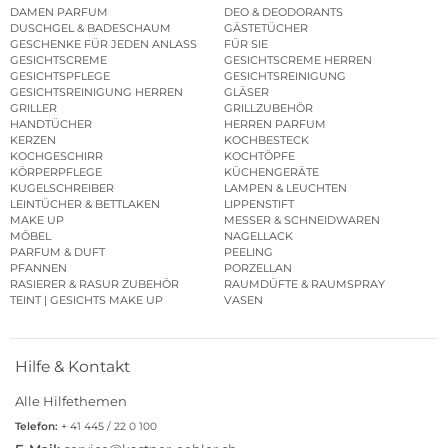
DAMEN PARFUM
DEO & DEODORANTS
DUSCHGEL & BADESCHAUM
GÄSTETÜCHER
GESCHENKE FÜR JEDEN ANLASS
FÜR SIE
GESICHTSCREME
GESICHTSCREME HERREN
GESICHTSPFLEGE
GESICHTSREINIGUNG
GESICHTSREINIGUNG HERREN
GLÄSER
GRILLER
GRILLZUBEHÖR
HANDTÜCHER
HERREN PARFUM
KERZEN
KOCHBESTECK
KOCHGESCHIRR
KOCHTÖPFE
KÖRPERPFLEGE
KÜCHENGERÄTE
KUGELSCHREIBER
LAMPEN & LEUCHTEN
LEINTÜCHER & BETTLAKEN
LIPPENSTIFT
MAKE UP
MESSER & SCHNEIDWAREN
MÖBEL
NAGELLACK
PARFUM & DUFT
PEELING
PFANNEN
PORZELLAN
RASIERER & RASUR ZUBEHÖR
RAUMDÜFTE & RAUMSPRAY
TEINT | GESICHTS MAKE UP
VASEN
Hilfe & Kontakt
Alle Hilfethemen
Telefon:
+ 41 445 / 22 0 100