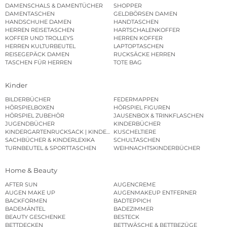
DAMENSCHALS & DAMENTÜCHER
SHOPPER
DAMENTASCHEN
GELDBÖRSEN DAMEN
HANDSCHUHE DAMEN
HANDTASCHEN
HERREN REISETASCHEN
HARTSCHALENKOFFER
KOFFER UND TROLLEYS
HERREN KOFFER
HERREN KULTURBEUTEL
LAPTOPTASCHEN
REISEGEPÄCK DAMEN
RUCKSÄCKE HERREN
TASCHEN FÜR HERREN
TOTE BAG
Kinder
BILDERBÜCHER
FEDERMAPPEN
HÖRSPIELBOXEN
HÖRSPIEL FIGUREN
HÖRSPIEL ZUBEHÖR
JAUSENBOX & TRINKFLASCHEN
JUGENDBÜCHER
KINDERBÜCHER
KINDERGARTENRUCKSACK | KINDERGARTENBEUTEL
KUSCHELTIERE
SACHBÜCHER & KINDERLEXIKA
SCHULTASCHEN
TURNBEUTEL & SPORTTASCHEN
WEIHNACHTSKINDERBÜCHER
Home & Beauty
AFTER SUN
AUGENCREME
AUGEN MAKE UP
AUGENMAKEUP ENTFERNER
BACKFORMEN
BADTEPPICH
BADEMÄNTEL
BADEZIMMER
BEAUTY GESCHENKE
BESTECK
BETTDECKEN
BETTWÄSCHE & BETTBEZÜGE