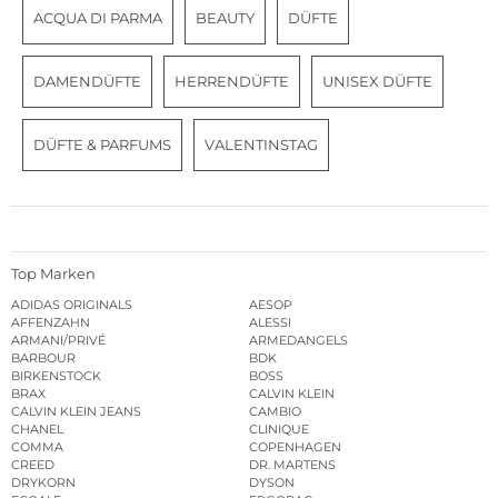
ACQUA DI PARMA
BEAUTY
DÜFTE
DAMENDÜFTE
HERRENDÜFTE
UNISEX DÜFTE
DÜFTE & PARFUMS
VALENTINSTAG
Top Marken
ADIDAS ORIGINALS
AESOP
AFFENZAHN
ALESSI
ARMANI/PRIVÉ
ARMEDANGELS
BARBOUR
BDK
BIRKENSTOCK
BOSS
BRAX
CALVIN KLEIN
CALVIN KLEIN JEANS
CAMBIO
CHANEL
CLINIQUE
COMMA
COPENHAGEN
CREED
DR. MARTENS
DRYKORN
DYSON