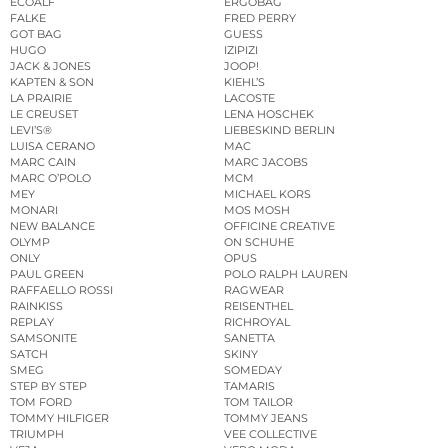
ECOALF
ERGOBAG
FALKE
FRED PERRY
GOT BAG
GUESS
HUGO
IZIPIZI
JACK & JONES
JOOP!
KAPTEN & SON
KIEHL’S
LA PRAIRIE
LACOSTE
LE CREUSET
LENA HOSCHEK
LEVI’S®
LIEBESKIND BERLIN
LUISA CERANO
MAC
MARC CAIN
MARC JACOBS
MARC O’POLO
MCM
MEY
MICHAEL KORS
MONARI
MOS MOSH
NEW BALANCE
OFFICINE CREATIVE
OLYMP
ON SCHUHE
ONLY
OPUS
PAUL GREEN
POLO RALPH LAUREN
RAFFAELLO ROSSI
RAGWEAR
RAINKISS
REISENTHEL
REPLAY
RICHROYAL
SAMSONITE
SANETTA
SATCH
SKINY
SMEG
SOMEDAY
STEP BY STEP
TAMARIS
TOM FORD
TOM TAILOR
TOMMY HILFIGER
TOMMY JEANS
TRIUMPH
VEE COLLECTIVE