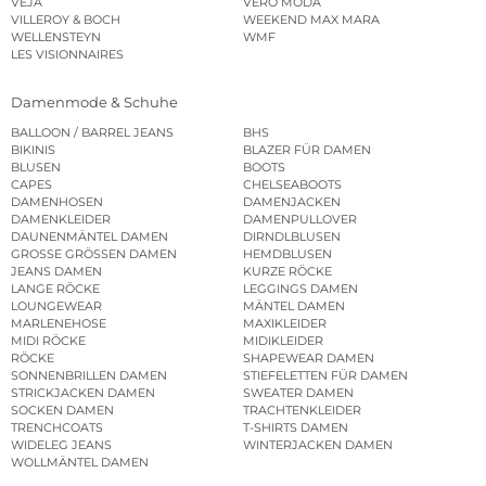
VEJA
VERO MODA
VILLEROY & BOCH
WEEKEND MAX MARA
WELLENSTEYN
WMF
LES VISIONNAIRES
Damenmode & Schuhe
BALLOON / BARREL JEANS
BHS
BIKINIS
BLAZER FÜR DAMEN
BLUSEN
BOOTS
CAPES
CHELSEABOOTS
DAMENHOSEN
DAMENJACKEN
DAMENKLEIDER
DAMENPULLOVER
DAUNENMÄNTEL DAMEN
DIRNDLBLUSEN
GROSSE GRÖSSEN DAMEN
HEMDBLUSEN
JEANS DAMEN
KURZE RÖCKE
LANGE RÖCKE
LEGGINGS DAMEN
LOUNGEWEAR
MÄNTEL DAMEN
MARLENEHOSE
MAXIKLEIDER
MIDI RÖCKE
MIDIKLEIDER
RÖCKE
SHAPEWEAR DAMEN
SONNENBRILLEN DAMEN
STIEFELETTEN FÜR DAMEN
STRICKJACKEN DAMEN
SWEATER DAMEN
SOCKEN DAMEN
TRACHTENKLEIDER
TRENCHCOATS
T-SHIRTS DAMEN
WIDELEG JEANS
WINTERJACKEN DAMEN
WOLLMÄNTEL DAMEN