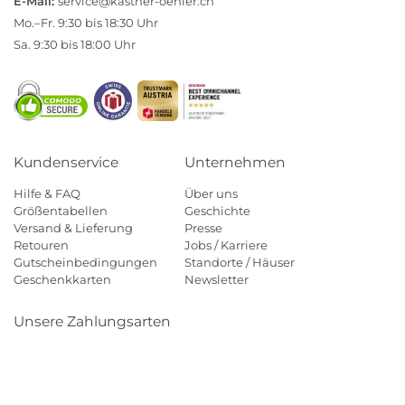
E-Mail:
service@kastner-oehler.ch
Mo.–Fr. 9:30 bis 18:30 Uhr
Sa. 9:30 bis 18:00 Uhr
Kundenservice
Unternehmen
Hilfe & FAQ
Über uns
Größentabellen
Geschichte
Versand & Lieferung
Presse
Retouren
Jobs / Karriere
Gutscheinbedingungen
Standorte / Häuser
Geschenkkarten
Newsletter
Unsere Zahlungsarten
Klarna
Mastercard
Visa
Diners
Applepay
Paypal