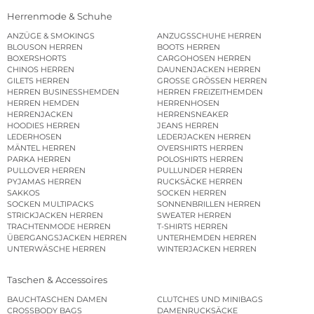
Herrenmode & Schuhe
ANZÜGE & SMOKINGS
ANZUGSSCHUHE HERREN
BLOUSON HERREN
BOOTS HERREN
BOXERSHORTS
CARGOHOSEN HERREN
CHINOS HERREN
DAUNENJACKEN HERREN
GILETS HERREN
GROSSE GRÖSSEN HERREN
HERREN BUSINESSHEMDEN
HERREN FREIZEITHEMDEN
HERREN HEMDEN
HERRENHOSEN
HERRENJACKEN
HERRENSNEAKER
HOODIES HERREN
JEANS HERREN
LEDERHOSEN
LEDERJACKEN HERREN
MÄNTEL HERREN
OVERSHIRTS HERREN
PARKA HERREN
POLOSHIRTS HERREN
PULLOVER HERREN
PULLUNDER HERREN
PYJAMAS HERREN
RUCKSÄCKE HERREN
SAKKOS
SOCKEN HERREN
SOCKEN MULTIPACKS
SONNENBRILLEN HERREN
STRICKJACKEN HERREN
SWEATER HERREN
TRACHTENMODE HERREN
T-SHIRTS HERREN
ÜBERGANGSJACKEN HERREN
UNTERHEMDEN HERREN
UNTERWÄSCHE HERREN
WINTERJACKEN HERREN
Taschen & Accessoires
BAUCHTASCHEN DAMEN
CLUTCHES UND MINIBAGS
CROSSBODY BAGS
DAMENRUCKSÄCKE