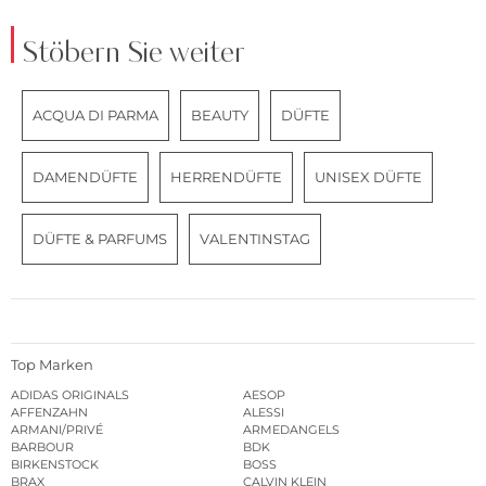
Stöbern Sie weiter
ACQUA DI PARMA
BEAUTY
DÜFTE
DAMENDÜFTE
HERRENDÜFTE
UNISEX DÜFTE
DÜFTE & PARFUMS
VALENTINSTAG
Top Marken
ADIDAS ORIGINALS
AESOP
AFFENZAHN
ALESSI
ARMANI/PRIVÉ
ARMEDANGELS
BARBOUR
BDK
BIRKENSTOCK
BOSS
BRAX
CALVIN KLEIN