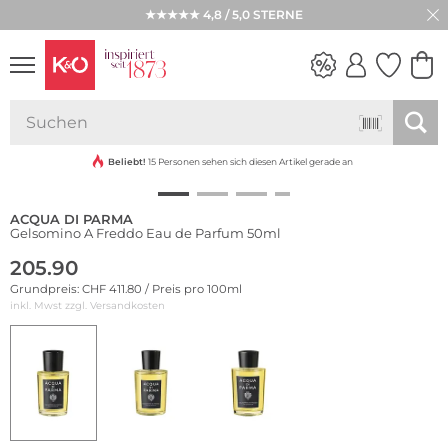
★★★★★ 4,8 / 5,0 STERNE
NEW IN
WEDDING
VIBES
Beliebt!
15 Personen sehen sich diesen Artikel gerade an
ACQUA DI PARMA
Gelsomino A Freddo Eau de Parfum 50ml
205.90
Grundpreis: CHF 411.80 / Preis pro 100ml
inkl. Mwst zzgl.
Versandkosten