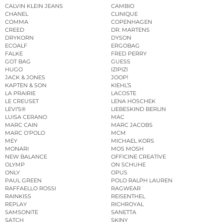
CALVIN KLEIN JEANS
CAMBIO
CHANEL
CLINIQUE
COMMA
COPENHAGEN
CREED
DR. MARTENS
DRYKORN
DYSON
ECOALF
ERGOBAG
FALKE
FRED PERRY
GOT BAG
GUESS
HUGO
IZIPIZI
JACK & JONES
JOOP!
KAPTEN & SON
KIEHL’S
LA PRAIRIE
LACOSTE
LE CREUSET
LENA HOSCHEK
LEVI’S®
LIEBESKIND BERLIN
LUISA CERANO
MAC
MARC CAIN
MARC JACOBS
MARC O’POLO
MCM
MEY
MICHAEL KORS
MONARI
MOS MOSH
NEW BALANCE
OFFICINE CREATIVE
OLYMP
ON SCHUHE
ONLY
OPUS
PAUL GREEN
POLO RALPH LAUREN
RAFFAELLO ROSSI
RAGWEAR
RAINKISS
REISENTHEL
REPLAY
RICHROYAL
SAMSONITE
SANETTA
SATCH
SKINY