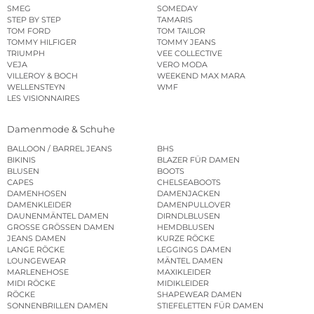
SMEG
SOMEDAY
STEP BY STEP
TAMARIS
TOM FORD
TOM TAILOR
TOMMY HILFIGER
TOMMY JEANS
TRIUMPH
VEE COLLECTIVE
VEJA
VERO MODA
VILLEROY & BOCH
WEEKEND MAX MARA
WELLENSTEYN
WMF
LES VISIONNAIRES
Damenmode & Schuhe
BALLOON / BARREL JEANS
BHS
BIKINIS
BLAZER FÜR DAMEN
BLUSEN
BOOTS
CAPES
CHELSEABOOTS
DAMENHOSEN
DAMENJACKEN
DAMENKLEIDER
DAMENPULLOVER
DAUNENMÄNTEL DAMEN
DIRNDLBLUSEN
GROSSE GRÖSSEN DAMEN
HEMDBLUSEN
JEANS DAMEN
KURZE RÖCKE
LANGE RÖCKE
LEGGINGS DAMEN
LOUNGEWEAR
MÄNTEL DAMEN
MARLENEHOSE
MAXIKLEIDER
MIDI RÖCKE
MIDIKLEIDER
RÖCKE
SHAPEWEAR DAMEN
SONNENBRILLEN DAMEN
STIEFELETTEN FÜR DAMEN