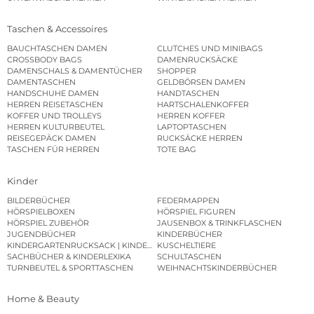
Taschen & Accessoires
BAUCHTASCHEN DAMEN
CLUTCHES UND MINIBAGS
CROSSBODY BAGS
DAMENRUCKSÄCKE
DAMENSCHALS & DAMENTÜCHER
SHOPPER
DAMENTASCHEN
GELDBÖRSEN DAMEN
HANDSCHUHE DAMEN
HANDTASCHEN
HERREN REISETASCHEN
HARTSCHALENKOFFER
KOFFER UND TROLLEYS
HERREN KOFFER
HERREN KULTURBEUTEL
LAPTOPTASCHEN
REISEGEPÄCK DAMEN
RUCKSÄCKE HERREN
TASCHEN FÜR HERREN
TOTE BAG
Kinder
BILDERBÜCHER
FEDERMAPPEN
HÖRSPIELBOXEN
HÖRSPIEL FIGUREN
HÖRSPIEL ZUBEHÖR
JAUSENBOX & TRINKFLASCHEN
JUGENDBÜCHER
KINDERBÜCHER
KINDERGARTENRUCKSACK | KINDERGARTENBEUTEL
KUSCHELTIERE
SACHBÜCHER & KINDERLEXIKA
SCHULTASCHEN
TURNBEUTEL & SPORTTASCHEN
WEIHNACHTSKINDERBÜCHER
Home & Beauty