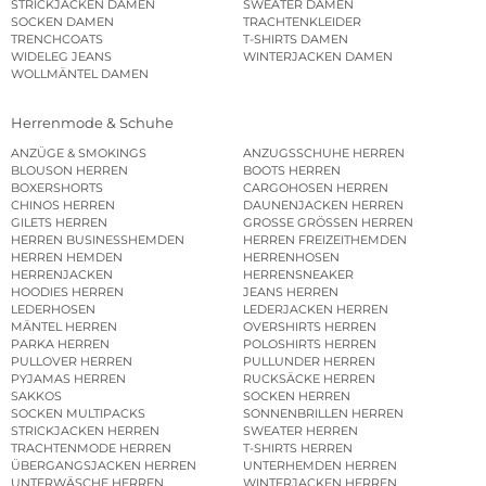
STRICKJACKEN DAMEN
SWEATER DAMEN
SOCKEN DAMEN
TRACHTENKLEIDER
TRENCHCOATS
T-SHIRTS DAMEN
WIDELEG JEANS
WINTERJACKEN DAMEN
WOLLMÄNTEL DAMEN
Herrenmode & Schuhe
ANZÜGE & SMOKINGS
ANZUGSSCHUHE HERREN
BLOUSON HERREN
BOOTS HERREN
BOXERSHORTS
CARGOHOSEN HERREN
CHINOS HERREN
DAUNENJACKEN HERREN
GILETS HERREN
GROSSE GRÖSSEN HERREN
HERREN BUSINESSHEMDEN
HERREN FREIZEITHEMDEN
HERREN HEMDEN
HERRENHOSEN
HERRENJACKEN
HERRENSNEAKER
HOODIES HERREN
JEANS HERREN
LEDERHOSEN
LEDERJACKEN HERREN
MÄNTEL HERREN
OVERSHIRTS HERREN
PARKA HERREN
POLOSHIRTS HERREN
PULLOVER HERREN
PULLUNDER HERREN
PYJAMAS HERREN
RUCKSÄCKE HERREN
SAKKOS
SOCKEN HERREN
SOCKEN MULTIPACKS
SONNENBRILLEN HERREN
STRICKJACKEN HERREN
SWEATER HERREN
TRACHTENMODE HERREN
T-SHIRTS HERREN
ÜBERGANGSJACKEN HERREN
UNTERHEMDEN HERREN
UNTERWÄSCHE HERREN
WINTERJACKEN HERREN