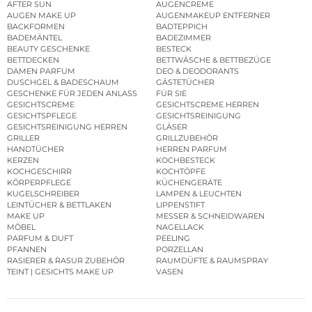
AFTER SUN
AUGENCREME
AUGEN MAKE UP
AUGENMAKEUP ENTFERNER
BACKFORMEN
BADTEPPICH
BADEMÄNTEL
BADEZIMMER
BEAUTY GESCHENKE
BESTECK
BETTDECKEN
BETTWÄSCHE & BETTBEZÜGE
DAMEN PARFUM
DEO & DEODORANTS
DUSCHGEL & BADESCHAUM
GÄSTETÜCHER
GESCHENKE FÜR JEDEN ANLASS
FÜR SIE
GESICHTSCREME
GESICHTSCREME HERREN
GESICHTSPFLEGE
GESICHTSREINIGUNG
GESICHTSREINIGUNG HERREN
GLÄSER
GRILLER
GRILLZUBEHÖR
HANDTÜCHER
HERREN PARFUM
KERZEN
KOCHBESTECK
KOCHGESCHIRR
KOCHTÖPFE
KÖRPERPFLEGE
KÜCHENGERÄTE
KUGELSCHREIBER
LAMPEN & LEUCHTEN
LEINTÜCHER & BETTLAKEN
LIPPENSTIFT
MAKE UP
MESSER & SCHNEIDWAREN
MÖBEL
NAGELLACK
PARFUM & DUFT
PEELING
PFANNEN
PORZELLAN
RASIERER & RASUR ZUBEHÖR
RAUMDÜFTE & RAUMSPRAY
TEINT | GESICHTS MAKE UP
VASEN