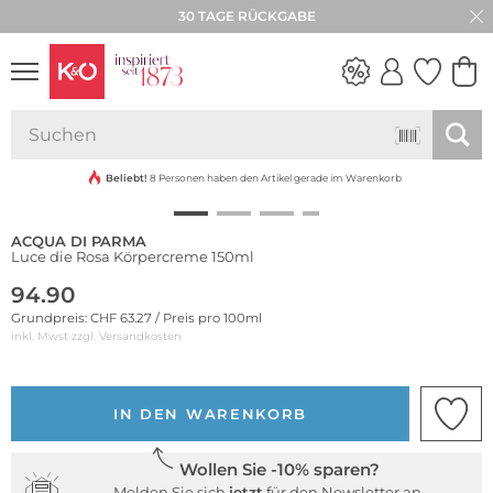
30 TAGE RÜCKGABE
NEW IN
WEDDING
VIBES
Beliebt!
8 Personen haben den Artikel gerade im Warenkorb
ACQUA DI PARMA
Luce die Rosa Körpercreme 150ml
94.90
Grundpreis: CHF 63.27 / Preis pro 100ml
inkl. Mwst zzgl.
Versandkosten
IN DEN WARENKORB
Wollen Sie -10% sparen?
Melden Sie sich
jetzt
für den Newsletter an.