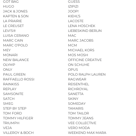
GOT BAG
GUESS
HUGO
IZIPIZI
JACK & JONES
JOOP!
KAPTEN & SON
KIEHL’S
LA PRAIRIE
LACOSTE
LE CREUSET
LENA HOSCHEK
LEVI’S®
LIEBESKIND BERLIN
LUISA CERANO
MAC
MARC CAIN
MARC JACOBS
MARC O’POLO
MCM
MEY
MICHAEL KORS
MONARI
MOS MOSH
NEW BALANCE
OFFICINE CREATIVE
OLYMP
ON SCHUHE
ONLY
OPUS
PAUL GREEN
POLO RALPH LAUREN
RAFFAELLO ROSSI
RAGWEAR
RAINKISS
REISENTHEL
REPLAY
RICHROYAL
SAMSONITE
SANETTA
SATCH
SKINY
SMEG
SOMEDAY
STEP BY STEP
TAMARIS
TOM FORD
TOM TAILOR
TOMMY HILFIGER
TOMMY JEANS
TRIUMPH
VEE COLLECTIVE
VEJA
VERO MODA
VILLEROY & BOCH
WEEKEND MAX MARA