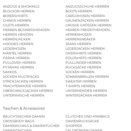
ANZÜGE & SMOKINGS
ANZUGSSCHUHE HERREN
BLOUSON HERREN
BOOTS HERREN
BOXERSHORTS
CARGOHOSEN HERREN
CHINOS HERREN
DAUNENJACKEN HERREN
GILETS HERREN
GROSSE GRÖSSEN HERREN
HERREN BUSINESSHEMDEN
HERREN FREIZEITHEMDEN
HERREN HEMDEN
HERRENHOSEN
HERRENJACKEN
HERRENSNEAKER
HOODIES HERREN
JEANS HERREN
LEDERHOSEN
LEDERJACKEN HERREN
MÄNTEL HERREN
OVERSHIRTS HERREN
PARKA HERREN
POLOSHIRTS HERREN
PULLOVER HERREN
PULLUNDER HERREN
PYJAMAS HERREN
RUCKSÄCKE HERREN
SAKKOS
SOCKEN HERREN
SOCKEN MULTIPACKS
SONNENBRILLEN HERREN
STRICKJACKEN HERREN
SWEATER HERREN
TRACHTENMODE HERREN
T-SHIRTS HERREN
ÜBERGANGSJACKEN HERREN
UNTERHEMDEN HERREN
UNTERWÄSCHE HERREN
WINTERJACKEN HERREN
Taschen & Accessoires
BAUCHTASCHEN DAMEN
CLUTCHES UND MINIBAGS
CROSSBODY BAGS
DAMENRUCKSÄCKE
DAMENSCHALS & DAMENTÜCHER
SHOPPER
DAMENTASCHEN
GELDBÖRSEN DAMEN