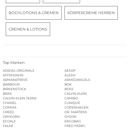
BODYLOTIONS & CREMEN
KÖRPERCREME HERREN
CREMEN & LOTIONS
Top Marken
ADIDAS ORIGINALS
AESOP
AFFENZAHN
ALESSI
ARMANI/PRIVÉ
ARMEDANGELS
BARBOUR
BDK
BIRKENSTOCK
BOSS
BRAX
CALVIN KLEIN
CALVIN KLEIN JEANS
CAMBIO
CHANEL
CLINIQUE
COMMA
COPENHAGEN
CREED
DR. MARTENS
DRYKORN
DYSON
ECOALF
ERGOBAG
FALKE
FRED PERRY