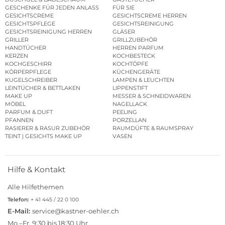
GESCHENKE FÜR JEDEN ANLASS
FÜR SIE
GESICHTSCREME
GESICHTSCREME HERREN
GESICHTSPFLEGE
GESICHTSREINIGUNG
GESICHTSREINIGUNG HERREN
GLÄSER
GRILLER
GRILLZUBEHÖR
HANDTÜCHER
HERREN PARFUM
KERZEN
KOCHBESTECK
KOCHGESCHIRR
KOCHTÖPFE
KÖRPERPFLEGE
KÜCHENGERÄTE
KUGELSCHREIBER
LAMPEN & LEUCHTEN
LEINTÜCHER & BETTLAKEN
LIPPENSTIFT
MAKE UP
MESSER & SCHNEIDWAREN
MÖBEL
NAGELLACK
PARFUM & DUFT
PEELING
PFANNEN
PORZELLAN
RASIERER & RASUR ZUBEHÖR
RAUMDÜFTE & RAUMSPRAY
TEINT | GESICHTS MAKE UP
VASEN
Hilfe & Kontakt
Alle Hilfethemen
Telefon:
+ 41 445 / 22 0 100
E-Mail:
service@kastner-oehler.ch
Mo.–Fr. 9:30 bis 18:30 Uhr