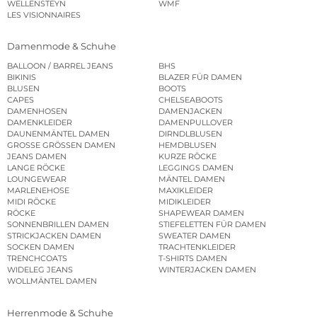
WELLENSTEYN
WMF
LES VISIONNAIRES
Damenmode & Schuhe
BALLOON / BARREL JEANS
BHS
BIKINIS
BLAZER FÜR DAMEN
BLUSEN
BOOTS
CAPES
CHELSEABOOTS
DAMENHOSEN
DAMENJACKEN
DAMENKLEIDER
DAMENPULLOVER
DAUNENMÄNTEL DAMEN
DIRNDLBLUSEN
GROSSE GRÖSSEN DAMEN
HEMDBLUSEN
JEANS DAMEN
KURZE RÖCKE
LANGE RÖCKE
LEGGINGS DAMEN
LOUNGEWEAR
MÄNTEL DAMEN
MARLENEHOSE
MAXIKLEIDER
MIDI RÖCKE
MIDIKLEIDER
RÖCKE
SHAPEWEAR DAMEN
SONNENBRILLEN DAMEN
STIEFELETTEN FÜR DAMEN
STRICKJACKEN DAMEN
SWEATER DAMEN
SOCKEN DAMEN
TRACHTENKLEIDER
TRENCHCOATS
T-SHIRTS DAMEN
WIDELEG JEANS
WINTERJACKEN DAMEN
WOLLMÄNTEL DAMEN
Herrenmode & Schuhe