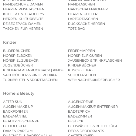
HANDSCHUHE DAMEN
HANDTASCHEN
HERREN REISETASCHEN
HARTSCHALENKOFFER
KOFFER UND TROLLEYS
HERREN KOFFER
HERREN KULTURBEUTEL
LAPTOPTASCHEN
REISEGEPÄCK DAMEN
RUCKSÄCKE HERREN
TASCHEN FÜR HERREN
TOTE BAG
Kinder
BILDERBÜCHER
FEDERMAPPEN
HÖRSPIELBOXEN
HÖRSPIEL FIGUREN
HÖRSPIEL ZUBEHÖR
JAUSENBOX & TRINKFLASCHEN
JUGENDBÜCHER
KINDERBÜCHER
KINDERGARTENRUCKSACK | KINDERGARTENBEUTEL
KUSCHELTIERE
SACHBÜCHER & KINDERLEXIKA
SCHULTASCHEN
TURNBEUTEL & SPORTTASCHEN
WEIHNACHTSKINDERBÜCHER
Home & Beauty
AFTER SUN
AUGENCREME
AUGEN MAKE UP
AUGENMAKEUP ENTFERNER
BACKFORMEN
BADTEPPICH
BADEMÄNTEL
BADEZIMMER
BEAUTY GESCHENKE
BESTECK
BETTDECKEN
BETTWÄSCHE & BETTBEZÜGE
DAMEN PARFUM
DEO & DEODORANTS
DUSCHGEL & BADESCHAUM
GÄSTETÜCHER