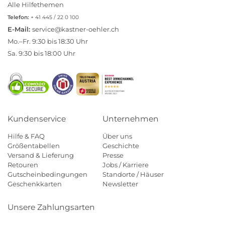
Alle Hilfethemen
Telefon:
+ 41 445 / 22 0 100
E-Mail:
service@kastner-oehler.ch
Mo.–Fr. 9:30 bis 18:30 Uhr
Sa. 9:30 bis 18:00 Uhr
Kundenservice
Unternehmen
Hilfe & FAQ
Über uns
Größentabellen
Geschichte
Versand & Lieferung
Presse
Retouren
Jobs / Karriere
Gutscheinbedingungen
Standorte / Häuser
Geschenkkarten
Newsletter
Unsere Zahlungsarten
Klarna
Mastercard
Visa
Diners
Applepay
Paypal