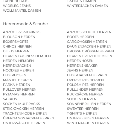
TRENCHCOATS
T-SHIRTS DAMEN
WIDELEG JEANS
WINTERJACKEN DAMEN
WOLLMÄNTEL DAMEN
Herrenmode & Schuhe
ANZÜGE & SMOKINGS
ANZUGSSCHUHE HERREN
BLOUSON HERREN
BOOTS HERREN
BOXERSHORTS
CARGOHOSEN HERREN
CHINOS HERREN
DAUNENJACKEN HERREN
GILETS HERREN
GROSSE GRÖSSEN HERREN
HERREN BUSINESSHEMDEN
HERREN FREIZEITHEMDEN
HERREN HEMDEN
HERRENHOSEN
HERRENJACKEN
HERRENSNEAKER
HOODIES HERREN
JEANS HERREN
LEDERHOSEN
LEDERJACKEN HERREN
MÄNTEL HERREN
OVERSHIRTS HERREN
PARKA HERREN
POLOSHIRTS HERREN
PULLOVER HERREN
PULLUNDER HERREN
PYJAMAS HERREN
RUCKSÄCKE HERREN
SAKKOS
SOCKEN HERREN
SOCKEN MULTIPACKS
SONNENBRILLEN HERREN
STRICKJACKEN HERREN
SWEATER HERREN
TRACHTENMODE HERREN
T-SHIRTS HERREN
ÜBERGANGSJACKEN HERREN
UNTERHEMDEN HERREN
UNTERWÄSCHE HERREN
WINTERJACKEN HERREN