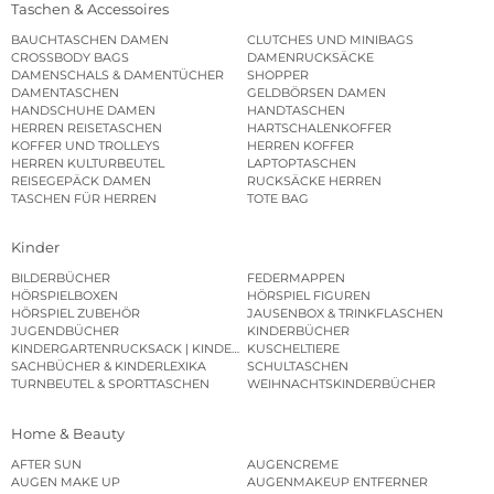
Taschen & Accessoires
BAUCHTASCHEN DAMEN
CLUTCHES UND MINIBAGS
CROSSBODY BAGS
DAMENRUCKSÄCKE
DAMENSCHALS & DAMENTÜCHER
SHOPPER
DAMENTASCHEN
GELDBÖRSEN DAMEN
HANDSCHUHE DAMEN
HANDTASCHEN
HERREN REISETASCHEN
HARTSCHALENKOFFER
KOFFER UND TROLLEYS
HERREN KOFFER
HERREN KULTURBEUTEL
LAPTOPTASCHEN
REISEGEPÄCK DAMEN
RUCKSÄCKE HERREN
TASCHEN FÜR HERREN
TOTE BAG
Kinder
BILDERBÜCHER
FEDERMAPPEN
HÖRSPIELBOXEN
HÖRSPIEL FIGUREN
HÖRSPIEL ZUBEHÖR
JAUSENBOX & TRINKFLASCHEN
JUGENDBÜCHER
KINDERBÜCHER
KINDERGARTENRUCKSACK | KINDERGARTENBEUTEL
KUSCHELTIERE
SACHBÜCHER & KINDERLEXIKA
SCHULTASCHEN
TURNBEUTEL & SPORTTASCHEN
WEIHNACHTSKINDERBÜCHER
Home & Beauty
AFTER SUN
AUGENCREME
AUGEN MAKE UP
AUGENMAKEUP ENTFERNER