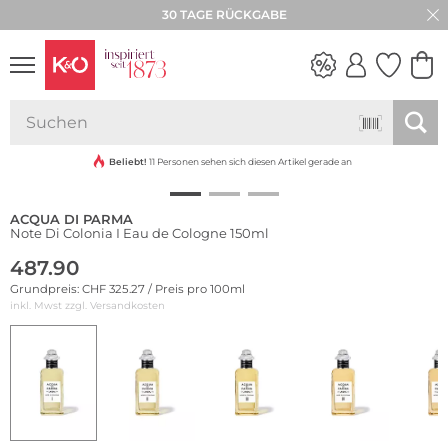
30 TAGE RÜCKGABE
NEW IN
WEDDING
VIBES
Beliebt!
11 Personen sehen sich diesen Artikel gerade an
ACQUA DI PARMA
Note Di Colonia I Eau de Cologne 150ml
487.90
Grundpreis: CHF 325.27 / Preis pro 100ml
inkl. Mwst zzgl.
Versandkosten