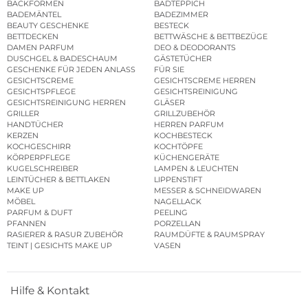
BACKFORMEN
BADTEPPICH
BADEMÄNTEL
BADEZIMMER
BEAUTY GESCHENKE
BESTECK
BETTDECKEN
BETTWÄSCHE & BETTBEZÜGE
DAMEN PARFUM
DEO & DEODORANTS
DUSCHGEL & BADESCHAUM
GÄSTETÜCHER
GESCHENKE FÜR JEDEN ANLASS
FÜR SIE
GESICHTSCREME
GESICHTSCREME HERREN
GESICHTSPFLEGE
GESICHTSREINIGUNG
GESICHTSREINIGUNG HERREN
GLÄSER
GRILLER
GRILLZUBEHÖR
HANDTÜCHER
HERREN PARFUM
KERZEN
KOCHBESTECK
KOCHGESCHIRR
KOCHTÖPFE
KÖRPERPFLEGE
KÜCHENGERÄTE
KUGELSCHREIBER
LAMPEN & LEUCHTEN
LEINTÜCHER & BETTLAKEN
LIPPENSTIFT
MAKE UP
MESSER & SCHNEIDWAREN
MÖBEL
NAGELLACK
PARFUM & DUFT
PEELING
PFANNEN
PORZELLAN
RASIERER & RASUR ZUBEHÖR
RAUMDÜFTE & RAUMSPRAY
TEINT | GESICHTS MAKE UP
VASEN
Hilfe & Kontakt