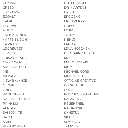
COMMA
COPENHAGEN
CREED
DR. MARTENS
DRYKORN
DYSON
ECOALF
ERGOBAG
FALKE
FRED PERRY
GOT BAG
GUESS
HUGO
IZIPIZI
JACK & JONES
JOOP!
KAPTEN & SON
KIEHL’S
LA PRAIRIE
LACOSTE
LE CREUSET
LENA HOSCHEK
LEVI’S®
LIEBESKIND BERLIN
LUISA CERANO
MAC
MARC CAIN
MARC JACOBS
MARC O’POLO
MCM
MEY
MICHAEL KORS
MONARI
MOS MOSH
NEW BALANCE
OFFICINE CREATIVE
OLYMP
ON SCHUHE
ONLY
OPUS
PAUL GREEN
POLO RALPH LAUREN
RAFFAELLO ROSSI
RAGWEAR
RAINKISS
REISENTHEL
REPLAY
RICHROYAL
SAMSONITE
SANETTA
SATCH
SKINY
SMEG
SOMEDAY
STEP BY STEP
TAMARIS