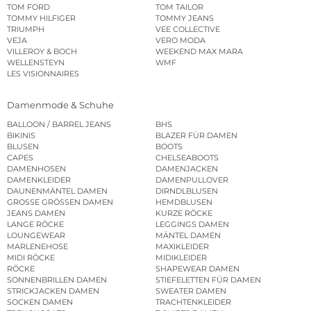
TOM FORD
TOM TAILOR
TOMMY HILFIGER
TOMMY JEANS
TRIUMPH
VEE COLLECTIVE
VEJA
VERO MODA
VILLEROY & BOCH
WEEKEND MAX MARA
WELLENSTEYN
WMF
LES VISIONNAIRES
Damenmode & Schuhe
BALLOON / BARREL JEANS
BHS
BIKINIS
BLAZER FÜR DAMEN
BLUSEN
BOOTS
CAPES
CHELSEABOOTS
DAMENHOSEN
DAMENJACKEN
DAMENKLEIDER
DAMENPULLOVER
DAUNENMÄNTEL DAMEN
DIRNDLBLUSEN
GROSSE GRÖSSEN DAMEN
HEMDBLUSEN
JEANS DAMEN
KURZE RÖCKE
LANGE RÖCKE
LEGGINGS DAMEN
LOUNGEWEAR
MÄNTEL DAMEN
MARLENEHOSE
MAXIKLEIDER
MIDI RÖCKE
MIDIKLEIDER
RÖCKE
SHAPEWEAR DAMEN
SONNENBRILLEN DAMEN
STIEFELETTEN FÜR DAMEN
STRICKJACKEN DAMEN
SWEATER DAMEN
SOCKEN DAMEN
TRACHTENKLEIDER