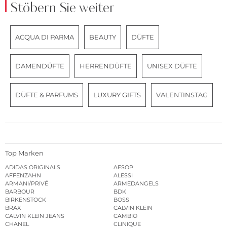
Stöbern Sie weiter
ACQUA DI PARMA
BEAUTY
DÜFTE
DAMENDÜFTE
HERRENDÜFTE
UNISEX DÜFTE
DÜFTE & PARFUMS
LUXURY GIFTS
VALENTINSTAG
Top Marken
ADIDAS ORIGINALS
AESOP
AFFENZAHN
ALESSI
ARMANI/PRIVÉ
ARMEDANGELS
BARBOUR
BDK
BIRKENSTOCK
BOSS
BRAX
CALVIN KLEIN
CALVIN KLEIN JEANS
CAMBIO
CHANEL
CLINIQUE