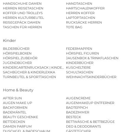
HANDSCHUHE DAMEN
HANDTASCHEN
HERREN REISETASCHEN
HARTSCHALENKOFFER
KOFFER UND TROLLEYS
HERREN KOFFER
HERREN KULTURBEUTEL
LAPTOPTASCHEN
REISEGEPÄCK DAMEN
RUCKSÄCKE HERREN
TASCHEN FÜR HERREN
TOTE BAG
Kinder
BILDERBÜCHER
FEDERMAPPEN
HÖRSPIELBOXEN
HÖRSPIEL FIGUREN
HÖRSPIEL ZUBEHÖR
JAUSENBOX & TRINKFLASCHEN
JUGENDBÜCHER
KINDERBÜCHER
KINDERGARTENRUCKSACK | KINDERGARTENBEUTEL
KUSCHELTIERE
SACHBÜCHER & KINDERLEXIKA
SCHULTASCHEN
TURNBEUTEL & SPORTTASCHEN
WEIHNACHTSKINDERBÜCHER
Home & Beauty
AFTER SUN
AUGENCREME
AUGEN MAKE UP
AUGENMAKEUP ENTFERNER
BACKFORMEN
BADTEPPICH
BADEMÄNTEL
BADEZIMMER
BEAUTY GESCHENKE
BESTECK
BETTDECKEN
BETTWÄSCHE & BETTBEZÜGE
DAMEN PARFUM
DEO & DEODORANTS
DUSCHGEL & BADESCHAUM
GÄSTETÜCHER