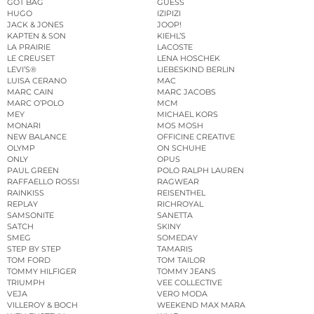
GOT BAG
GUESS
HUGO
IZIPIZI
JACK & JONES
JOOP!
KAPTEN & SON
KIEHL’S
LA PRAIRIE
LACOSTE
LE CREUSET
LENA HOSCHEK
LEVI’S®
LIEBESKIND BERLIN
LUISA CERANO
MAC
MARC CAIN
MARC JACOBS
MARC O’POLO
MCM
MEY
MICHAEL KORS
MONARI
MOS MOSH
NEW BALANCE
OFFICINE CREATIVE
OLYMP
ON SCHUHE
ONLY
OPUS
PAUL GREEN
POLO RALPH LAUREN
RAFFAELLO ROSSI
RAGWEAR
RAINKISS
REISENTHEL
REPLAY
RICHROYAL
SAMSONITE
SANETTA
SATCH
SKINY
SMEG
SOMEDAY
STEP BY STEP
TAMARIS
TOM FORD
TOM TAILOR
TOMMY HILFIGER
TOMMY JEANS
TRIUMPH
VEE COLLECTIVE
VEJA
VERO MODA
VILLEROY & BOCH
WEEKEND MAX MARA