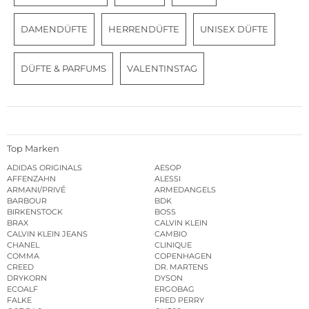
DAMENDÜFTE
HERRENDÜFTE
UNISEX DÜFTE
DÜFTE & PARFUMS
VALENTINSTAG
Top Marken
ADIDAS ORIGINALS
AESOP
AFFENZAHN
ALESSI
ARMANI/PRIVÉ
ARMEDANGELS
BARBOUR
BDK
BIRKENSTOCK
BOSS
BRAX
CALVIN KLEIN
CALVIN KLEIN JEANS
CAMBIO
CHANEL
CLINIQUE
COMMA
COPENHAGEN
CREED
DR. MARTENS
DRYKORN
DYSON
ECOALF
ERGOBAG
FALKE
FRED PERRY