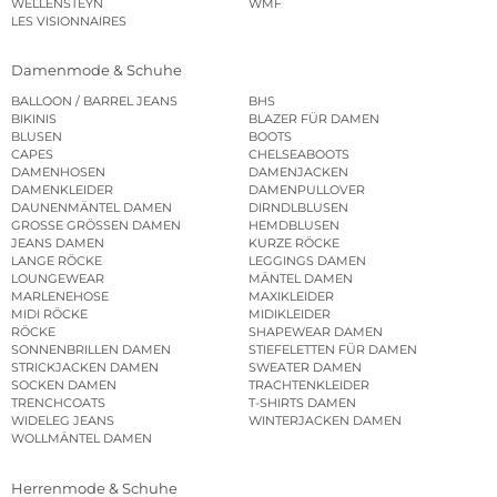
WELLENSTEYN
WMF
LES VISIONNAIRES
Damenmode & Schuhe
BALLOON / BARREL JEANS
BHS
BIKINIS
BLAZER FÜR DAMEN
BLUSEN
BOOTS
CAPES
CHELSEABOOTS
DAMENHOSEN
DAMENJACKEN
DAMENKLEIDER
DAMENPULLOVER
DAUNENMÄNTEL DAMEN
DIRNDLBLUSEN
GROSSE GRÖSSEN DAMEN
HEMDBLUSEN
JEANS DAMEN
KURZE RÖCKE
LANGE RÖCKE
LEGGINGS DAMEN
LOUNGEWEAR
MÄNTEL DAMEN
MARLENEHOSE
MAXIKLEIDER
MIDI RÖCKE
MIDIKLEIDER
RÖCKE
SHAPEWEAR DAMEN
SONNENBRILLEN DAMEN
STIEFELETTEN FÜR DAMEN
STRICKJACKEN DAMEN
SWEATER DAMEN
SOCKEN DAMEN
TRACHTENKLEIDER
TRENCHCOATS
T-SHIRTS DAMEN
WIDELEG JEANS
WINTERJACKEN DAMEN
WOLLMÄNTEL DAMEN
Herrenmode & Schuhe