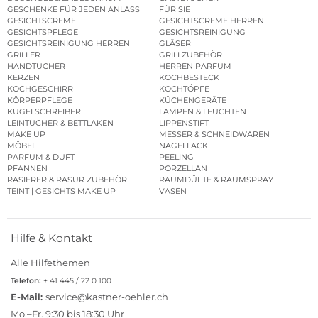
GESCHENKE FÜR JEDEN ANLASS
FÜR SIE
GESICHTSCREME
GESICHTSCREME HERREN
GESICHTSPFLEGE
GESICHTSREINIGUNG
GESICHTSREINIGUNG HERREN
GLÄSER
GRILLER
GRILLZUBEHÖR
HANDTÜCHER
HERREN PARFUM
KERZEN
KOCHBESTECK
KOCHGESCHIRR
KOCHTÖPFE
KÖRPERPFLEGE
KÜCHENGERÄTE
KUGELSCHREIBER
LAMPEN & LEUCHTEN
LEINTÜCHER & BETTLAKEN
LIPPENSTIFT
MAKE UP
MESSER & SCHNEIDWAREN
MÖBEL
NAGELLACK
PARFUM & DUFT
PEELING
PFANNEN
PORZELLAN
RASIERER & RASUR ZUBEHÖR
RAUMDÜFTE & RAUMSPRAY
TEINT | GESICHTS MAKE UP
VASEN
Hilfe & Kontakt
Alle Hilfethemen
Telefon:
+ 41 445 / 22 0 100
E-Mail:
service@kastner-oehler.ch
Mo.–Fr. 9:30 bis 18:30 Uhr