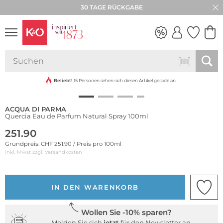
30 TAGE RÜCKGABE
NEW IN
WEDDING
VIBES
Beliebt!
15 Personen sehen sich diesen Artikel gerade an
ACQUA DI PARMA
Quercia Eau de Parfum Natural Spray 100ml
251.90
Grundpreis: CHF 251.90 / Preis pro 100ml
inkl. Mwst zzgl.
Versandkosten
IN DEN WARENKORB
Wollen Sie -10% sparen?
Melden Sie sich
jetzt
für den Newsletter an.