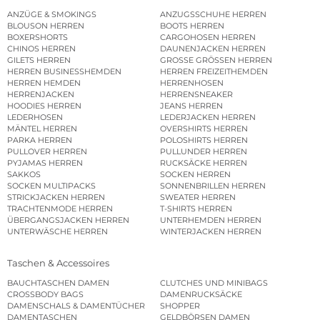
ANZÜGE & SMOKINGS
ANZUGSSCHUHE HERREN
BLOUSON HERREN
BOOTS HERREN
BOXERSHORTS
CARGOHOSEN HERREN
CHINOS HERREN
DAUNENJACKEN HERREN
GILETS HERREN
GROSSE GRÖSSEN HERREN
HERREN BUSINESSHEMDEN
HERREN FREIZEITHEMDEN
HERREN HEMDEN
HERRENHOSEN
HERRENJACKEN
HERRENSNEAKER
HOODIES HERREN
JEANS HERREN
LEDERHOSEN
LEDERJACKEN HERREN
MÄNTEL HERREN
OVERSHIRTS HERREN
PARKA HERREN
POLOSHIRTS HERREN
PULLOVER HERREN
PULLUNDER HERREN
PYJAMAS HERREN
RUCKSÄCKE HERREN
SAKKOS
SOCKEN HERREN
SOCKEN MULTIPACKS
SONNENBRILLEN HERREN
STRICKJACKEN HERREN
SWEATER HERREN
TRACHTENMODE HERREN
T-SHIRTS HERREN
ÜBERGANGSJACKEN HERREN
UNTERHEMDEN HERREN
UNTERWÄSCHE HERREN
WINTERJACKEN HERREN
Taschen & Accessoires
BAUCHTASCHEN DAMEN
CLUTCHES UND MINIBAGS
CROSSBODY BAGS
DAMENRUCKSÄCKE
DAMENSCHALS & DAMENTÜCHER
SHOPPER
DAMENTASCHEN
GELDBÖRSEN DAMEN