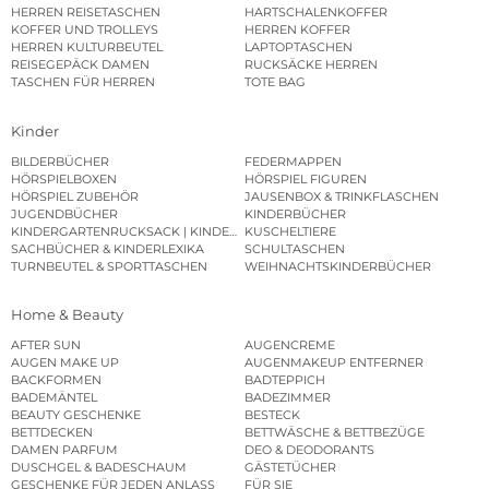
HERREN REISETASCHEN
HARTSCHALENKOFFER
KOFFER UND TROLLEYS
HERREN KOFFER
HERREN KULTURBEUTEL
LAPTOPTASCHEN
REISEGEPÄCK DAMEN
RUCKSÄCKE HERREN
TASCHEN FÜR HERREN
TOTE BAG
Kinder
BILDERBÜCHER
FEDERMAPPEN
HÖRSPIELBOXEN
HÖRSPIEL FIGUREN
HÖRSPIEL ZUBEHÖR
JAUSENBOX & TRINKFLASCHEN
JUGENDBÜCHER
KINDERBÜCHER
KINDERGARTENRUCKSACK | KINDERGARTENBEUTEL
KUSCHELTIERE
SACHBÜCHER & KINDERLEXIKA
SCHULTASCHEN
TURNBEUTEL & SPORTTASCHEN
WEIHNACHTSKINDERBÜCHER
Home & Beauty
AFTER SUN
AUGENCREME
AUGEN MAKE UP
AUGENMAKEUP ENTFERNER
BACKFORMEN
BADTEPPICH
BADEMÄNTEL
BADEZIMMER
BEAUTY GESCHENKE
BESTECK
BETTDECKEN
BETTWÄSCHE & BETTBEZÜGE
DAMEN PARFUM
DEO & DEODORANTS
DUSCHGEL & BADESCHAUM
GÄSTETÜCHER
GESCHENKE FÜR JEDEN ANLASS
FÜR SIE