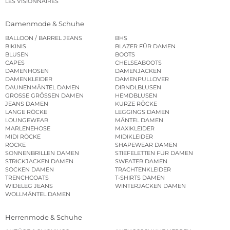
LES VISIONNAIRES
Damenmode & Schuhe
BALLOON / BARREL JEANS
BHS
BIKINIS
BLAZER FÜR DAMEN
BLUSEN
BOOTS
CAPES
CHELSEABOOTS
DAMENHOSEN
DAMENJACKEN
DAMENKLEIDER
DAMENPULLOVER
DAUNENMÄNTEL DAMEN
DIRNDLBLUSEN
GROSSE GRÖSSEN DAMEN
HEMDBLUSEN
JEANS DAMEN
KURZE RÖCKE
LANGE RÖCKE
LEGGINGS DAMEN
LOUNGEWEAR
MÄNTEL DAMEN
MARLENEHOSE
MAXIKLEIDER
MIDI RÖCKE
MIDIKLEIDER
RÖCKE
SHAPEWEAR DAMEN
SONNENBRILLEN DAMEN
STIEFELETTEN FÜR DAMEN
STRICKJACKEN DAMEN
SWEATER DAMEN
SOCKEN DAMEN
TRACHTENKLEIDER
TRENCHCOATS
T-SHIRTS DAMEN
WIDELEG JEANS
WINTERJACKEN DAMEN
WOLLMÄNTEL DAMEN
Herrenmode & Schuhe