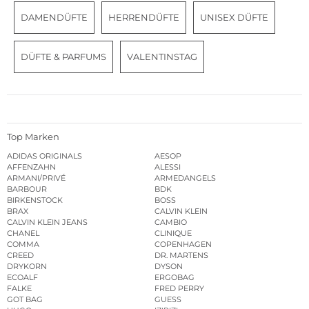
DAMENDÜFTE
HERRENDÜFTE
UNISEX DÜFTE
DÜFTE & PARFUMS
VALENTINSTAG
Top Marken
ADIDAS ORIGINALS
AESOP
AFFENZAHN
ALESSI
ARMANI/PRIVÉ
ARMEDANGELS
BARBOUR
BDK
BIRKENSTOCK
BOSS
BRAX
CALVIN KLEIN
CALVIN KLEIN JEANS
CAMBIO
CHANEL
CLINIQUE
COMMA
COPENHAGEN
CREED
DR. MARTENS
DRYKORN
DYSON
ECOALF
ERGOBAG
FALKE
FRED PERRY
GOT BAG
GUESS