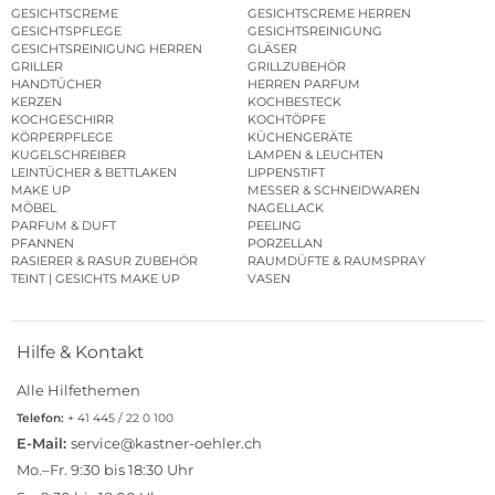
GESICHTSCREME
GESICHTSCREME HERREN
GESICHTSPFLEGE
GESICHTSREINIGUNG
GESICHTSREINIGUNG HERREN
GLÄSER
GRILLER
GRILLZUBEHÖR
HANDTÜCHER
HERREN PARFUM
KERZEN
KOCHBESTECK
KOCHGESCHIRR
KOCHTÖPFE
KÖRPERPFLEGE
KÜCHENGERÄTE
KUGELSCHREIBER
LAMPEN & LEUCHTEN
LEINTÜCHER & BETTLAKEN
LIPPENSTIFT
MAKE UP
MESSER & SCHNEIDWAREN
MÖBEL
NAGELLACK
PARFUM & DUFT
PEELING
PFANNEN
PORZELLAN
RASIERER & RASUR ZUBEHÖR
RAUMDÜFTE & RAUMSPRAY
TEINT | GESICHTS MAKE UP
VASEN
Hilfe & Kontakt
Alle Hilfethemen
Telefon:
+ 41 445 / 22 0 100
E-Mail:
service@kastner-oehler.ch
Mo.–Fr. 9:30 bis 18:30 Uhr