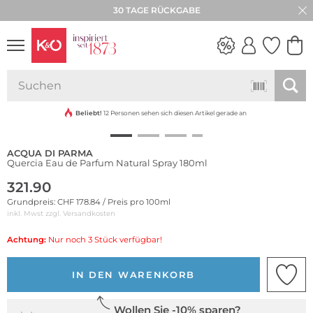
30 TAGE RÜCKGABE
NEW IN
WEDDING
VIBES
Beliebt!
12 Personen sehen sich diesen Artikel gerade an
ACQUA DI PARMA
Quercia Eau de Parfum Natural Spray 180ml
321.90
Grundpreis: CHF 178.84 / Preis pro 100ml
inkl. Mwst zzgl.
Versandkosten
Achtung:
Nur noch 3 Stück verfügbar!
IN DEN WARENKORB
Wollen Sie -10% sparen?