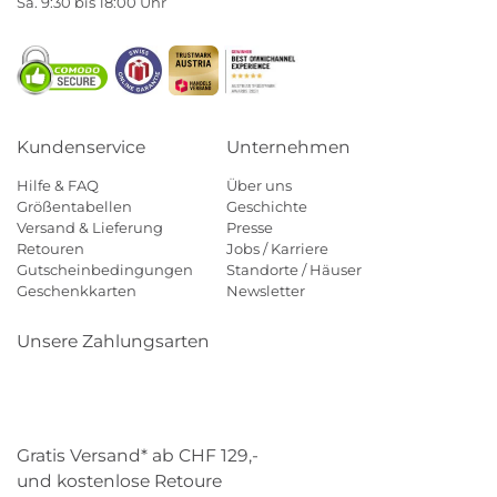
Sa. 9:30 bis 18:00 Uhr
Kundenservice
Unternehmen
Hilfe & FAQ
Über uns
Größentabellen
Geschichte
Versand & Lieferung
Presse
Retouren
Jobs / Karriere
Gutscheinbedingungen
Standorte / Häuser
Geschenkkarten
Newsletter
Unsere Zahlungsarten
Klarna
Mastercard
Visa
Diners
Applepay
Paypal
Gratis Versand* ab CHF 129,-
und kostenlose Retoure