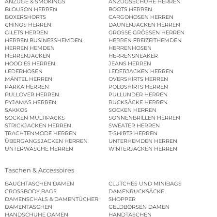
ANZÜGE & SMOKINGS
ANZUGSSCHUHE HERREN
BLOUSON HERREN
BOOTS HERREN
BOXERSHORTS
CARGOHOSEN HERREN
CHINOS HERREN
DAUNENJACKEN HERREN
GILETS HERREN
GROSSE GRÖSSEN HERREN
HERREN BUSINESSHEMDEN
HERREN FREIZEITHEMDEN
HERREN HEMDEN
HERRENHOSEN
HERRENJACKEN
HERRENSNEAKER
HOODIES HERREN
JEANS HERREN
LEDERHOSEN
LEDERJACKEN HERREN
MÄNTEL HERREN
OVERSHIRTS HERREN
PARKA HERREN
POLOSHIRTS HERREN
PULLOVER HERREN
PULLUNDER HERREN
PYJAMAS HERREN
RUCKSÄCKE HERREN
SAKKOS
SOCKEN HERREN
SOCKEN MULTIPACKS
SONNENBRILLEN HERREN
STRICKJACKEN HERREN
SWEATER HERREN
TRACHTENMODE HERREN
T-SHIRTS HERREN
ÜBERGANGSJACKEN HERREN
UNTERHEMDEN HERREN
UNTERWÄSCHE HERREN
WINTERJACKEN HERREN
Taschen & Accessoires
BAUCHTASCHEN DAMEN
CLUTCHES UND MINIBAGS
CROSSBODY BAGS
DAMENRUCKSÄCKE
DAMENSCHALS & DAMENTÜCHER
SHOPPER
DAMENTASCHEN
GELDBÖRSEN DAMEN
HANDSCHUHE DAMEN
HANDTASCHEN