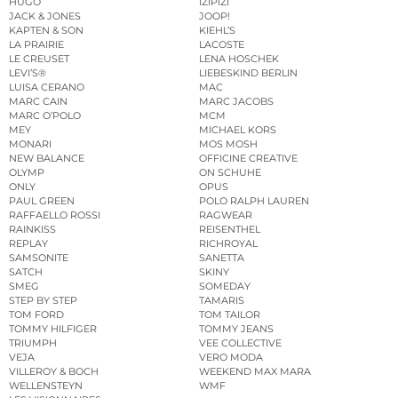
HUGO
IZIPIZI
JACK & JONES
JOOP!
KAPTEN & SON
KIEHL’S
LA PRAIRIE
LACOSTE
LE CREUSET
LENA HOSCHEK
LEVI’S®
LIEBESKIND BERLIN
LUISA CERANO
MAC
MARC CAIN
MARC JACOBS
MARC O’POLO
MCM
MEY
MICHAEL KORS
MONARI
MOS MOSH
NEW BALANCE
OFFICINE CREATIVE
OLYMP
ON SCHUHE
ONLY
OPUS
PAUL GREEN
POLO RALPH LAUREN
RAFFAELLO ROSSI
RAGWEAR
RAINKISS
REISENTHEL
REPLAY
RICHROYAL
SAMSONITE
SANETTA
SATCH
SKINY
SMEG
SOMEDAY
STEP BY STEP
TAMARIS
TOM FORD
TOM TAILOR
TOMMY HILFIGER
TOMMY JEANS
TRIUMPH
VEE COLLECTIVE
VEJA
VERO MODA
VILLEROY & BOCH
WEEKEND MAX MARA
WELLENSTEYN
WMF