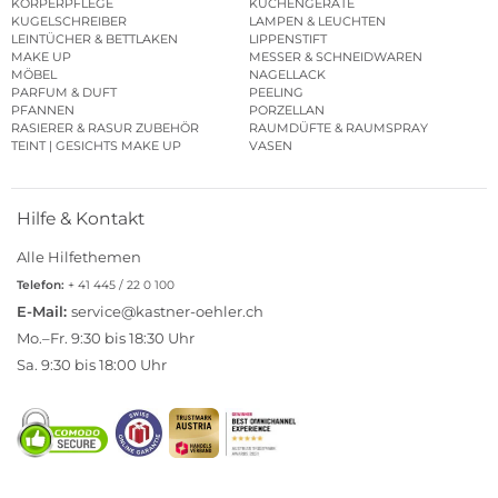
KÖRPERPFLEGE
KÜCHENGERÄTE
KUGELSCHREIBER
LAMPEN & LEUCHTEN
LEINTÜCHER & BETTLAKEN
LIPPENSTIFT
MAKE UP
MESSER & SCHNEIDWAREN
MÖBEL
NAGELLACK
PARFUM & DUFT
PEELING
PFANNEN
PORZELLAN
RASIERER & RASUR ZUBEHÖR
RAUMDÜFTE & RAUMSPRAY
TEINT | GESICHTS MAKE UP
VASEN
Hilfe & Kontakt
Alle Hilfethemen
Telefon:
+ 41 445 / 22 0 100
E-Mail:
service@kastner-oehler.ch
Mo.–Fr. 9:30 bis 18:30 Uhr
Sa. 9:30 bis 18:00 Uhr