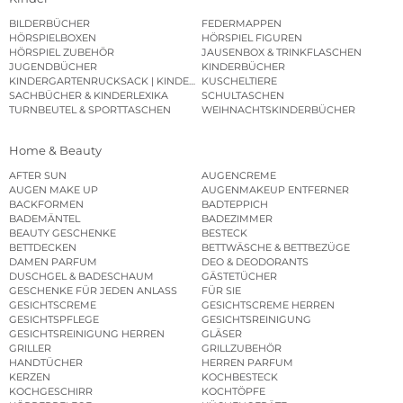
BILDERBÜCHER
FEDERMAPPEN
HÖRSPIELBOXEN
HÖRSPIEL FIGUREN
HÖRSPIEL ZUBEHÖR
JAUSENBOX & TRINKFLASCHEN
JUGENDBÜCHER
KINDERBÜCHER
KINDERGARTENRUCKSACK | KINDERGARTENBEUTEL
KUSCHELTIERE
SACHBÜCHER & KINDERLEXIKA
SCHULTASCHEN
TURNBEUTEL & SPORTTASCHEN
WEIHNACHTSKINDERBÜCHER
Home & Beauty
AFTER SUN
AUGENCREME
AUGEN MAKE UP
AUGENMAKEUP ENTFERNER
BACKFORMEN
BADTEPPICH
BADEMÄNTEL
BADEZIMMER
BEAUTY GESCHENKE
BESTECK
BETTDECKEN
BETTWÄSCHE & BETTBEZÜGE
DAMEN PARFUM
DEO & DEODORANTS
DUSCHGEL & BADESCHAUM
GÄSTETÜCHER
GESCHENKE FÜR JEDEN ANLASS
FÜR SIE
GESICHTSCREME
GESICHTSCREME HERREN
GESICHTSPFLEGE
GESICHTSREINIGUNG
GESICHTSREINIGUNG HERREN
GLÄSER
GRILLER
GRILLZUBEHÖR
HANDTÜCHER
HERREN PARFUM
KERZEN
KOCHBESTECK
KOCHGESCHIRR
KOCHTÖPFE