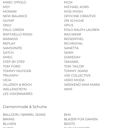
MARC O’POLO
MCM
MEY
MICHAEL KORS
MONARI
MOS MOSH
NEW BALANCE
OFFICINE CREATIVE
OLYMP
ON SCHUHE
ONLY
OPUS
PAUL GREEN
POLO RALPH LAUREN
RAFFAELLO ROSSI
RAGWEAR
RAINKISS
REISENTHEL
REPLAY
RICHROYAL
SAMSONITE
SANETTA
SATCH
SKINY
SMEG
SOMEDAY
STEP BY STEP
TAMARIS
TOM FORD
TOM TAILOR
TOMMY HILFIGER
TOMMY JEANS
TRIUMPH
VEE COLLECTIVE
VEJA
VERO MODA
VILLEROY & BOCH
WEEKEND MAX MARA
WELLENSTEYN
WMF
LES VISIONNAIRES
Damenmode & Schuhe
BALLOON / BARREL JEANS
BHS
BIKINIS
BLAZER FÜR DAMEN
BLUSEN
BOOTS