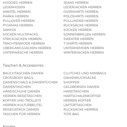
HOODIES HERREN
JEANS HERREN
LEDERHOSEN
LEDERJACKEN HERREN
MÄNTEL HERREN
OVERSHIRTS HERREN
PARKA HERREN
POLOSHIRTS HERREN
PULLOVER HERREN
PULLUNDER HERREN
PYJAMAS HERREN
RUCKSÄCKE HERREN
SAKKOS
SOCKEN HERREN
SOCKEN MULTIPACKS
SONNENBRILLEN HERREN
STRICKJACKEN HERREN
SWEATER HERREN
TRACHTENMODE HERREN
T-SHIRTS HERREN
ÜBERGANGSJACKEN HERREN
UNTERHEMDEN HERREN
UNTERWÄSCHE HERREN
WINTERJACKEN HERREN
Taschen & Accessoires
BAUCHTASCHEN DAMEN
CLUTCHES UND MINIBAGS
CROSSBODY BAGS
DAMENRUCKSÄCKE
DAMENSCHALS & DAMENTÜCHER
SHOPPER
DAMENTASCHEN
GELDBÖRSEN DAMEN
HANDSCHUHE DAMEN
HANDTASCHEN
HERREN REISETASCHEN
HARTSCHALENKOFFER
KOFFER UND TROLLEYS
HERREN KOFFER
HERREN KULTURBEUTEL
LAPTOPTASCHEN
REISEGEPÄCK DAMEN
RUCKSÄCKE HERREN
TASCHEN FÜR HERREN
TOTE BAG
Kinder