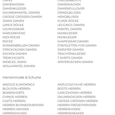
CAPES
CHELSEABOOTS
DAMENHOSEN
DAMENJACKEN
DAMENKLEIDER
DAMENPULLOVER
DAUNENMÄNTEL DAMEN
DIRNDLBLUSEN
GROSSE GRÖSSEN DAMEN
HEMDBLUSEN
JEANS DAMEN
KURZE RÖCKE
LANGE RÖCKE
LEGGINGS DAMEN
LOUNGEWEAR
MÄNTEL DAMEN
MARLENEHOSE
MAXIKLEIDER
MIDI RÖCKE
MIDIKLEIDER
RÖCKE
SHAPEWEAR DAMEN
SONNENBRILLEN DAMEN
STIEFELETTEN FÜR DAMEN
STRICKJACKEN DAMEN
SWEATER DAMEN
SOCKEN DAMEN
TRACHTENKLEIDER
TRENCHCOATS
T-SHIRTS DAMEN
WIDELEG JEANS
WINTERJACKEN DAMEN
WOLLMÄNTEL DAMEN
Herrenmode & Schuhe
ANZÜGE & SMOKINGS
ANZUGSSCHUHE HERREN
BLOUSON HERREN
BOOTS HERREN
BOXERSHORTS
CARGOHOSEN HERREN
CHINOS HERREN
DAUNENJACKEN HERREN
GILETS HERREN
GROSSE GRÖSSEN HERREN
HERREN BUSINESSHEMDEN
HERREN FREIZEITHEMDEN
HERREN HEMDEN
HERRENHOSEN
HERRENJACKEN
HERRENSNEAKER