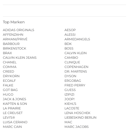
Top Marken
ADIDAS ORIGINALS
AESOP
AFFENZAHN
ALESSI
ARMANI/PRIVÉ
ARMEDANGELS
BARBOUR
BDK
BIRKENSTOCK
BOSS
BRAX
CALVIN KLEIN
CALVIN KLEIN JEANS
CAMBIO
CHANEL
CLINIQUE
COMMA
COPENHAGEN
CREED
DR. MARTENS
DRYKORN
DYSON
ECOALF
ERGOBAG
FALKE
FRED PERRY
GOT BAG
GUESS
HUGO
IZIPIZI
JACK & JONES
JOOP!
KAPTEN & SON
KIEHL’S
LA PRAIRIE
LACOSTE
LE CREUSET
LENA HOSCHEK
LEVI’S®
LIEBESKIND BERLIN
LUISA CERANO
MAC
MARC CAIN
MARC JACOBS