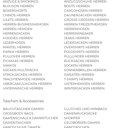
ANZÜGE & SMOKINGS
ANZUGSSCHUHE HERREN
BLOUSON HERREN
BOOTS HERREN
BOXERSHORTS
CARGOHOSEN HERREN
CHINOS HERREN
DAUNENJACKEN HERREN
GILETS HERREN
GROSSE GRÖSSEN HERREN
HERREN BUSINESSHEMDEN
HERREN FREIZEITHEMDEN
HERREN HEMDEN
HERRENHOSEN
HERRENJACKEN
HERRENSNEAKER
HOODIES HERREN
JEANS HERREN
LEDERHOSEN
LEDERJACKEN HERREN
MÄNTEL HERREN
OVERSHIRTS HERREN
PARKA HERREN
POLOSHIRTS HERREN
PULLOVER HERREN
PULLUNDER HERREN
PYJAMAS HERREN
RUCKSÄCKE HERREN
SAKKOS
SOCKEN HERREN
SOCKEN MULTIPACKS
SONNENBRILLEN HERREN
STRICKJACKEN HERREN
SWEATER HERREN
TRACHTENMODE HERREN
T-SHIRTS HERREN
ÜBERGANGSJACKEN HERREN
UNTERHEMDEN HERREN
UNTERWÄSCHE HERREN
WINTERJACKEN HERREN
Taschen & Accessoires
BAUCHTASCHEN DAMEN
CLUTCHES UND MINIBAGS
CROSSBODY BAGS
DAMENRUCKSÄCKE
DAMENSCHALS & DAMENTÜCHER
SHOPPER
DAMENTASCHEN
GELDBÖRSEN DAMEN
HANDSCHUHE DAMEN
HANDTASCHEN