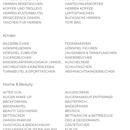
HERREN REISETASCHEN
HARTSCHALENKOFFER
KOFFER UND TROLLEYS
HERREN KOFFER
HERREN KULTURBEUTEL
LAPTOPTASCHEN
REISEGEPÄCK DAMEN
RUCKSÄCKE HERREN
TASCHEN FÜR HERREN
TOTE BAG
Kinder
BILDERBÜCHER
FEDERMAPPEN
HÖRSPIELBOXEN
HÖRSPIEL FIGUREN
HÖRSPIEL ZUBEHÖR
JAUSENBOX & TRINKFLASCHEN
JUGENDBÜCHER
KINDERBÜCHER
KINDERGARTENRUCKSACK | KINDERGARTENBEUTEL
KUSCHELTIERE
SACHBÜCHER & KINDERLEXIKA
SCHULTASCHEN
TURNBEUTEL & SPORTTASCHEN
WEIHNACHTSKINDERBÜCHER
Home & Beauty
AFTER SUN
AUGENCREME
AUGEN MAKE UP
AUGENMAKEUP ENTFERNER
BACKFORMEN
BADTEPPICH
BADEMÄNTEL
BADEZIMMER
BEAUTY GESCHENKE
BESTECK
BETTDECKEN
BETTWÄSCHE & BETTBEZÜGE
DAMEN PARFUM
DEO & DEODORANTS
DUSCHGEL & BADESCHAUM
GÄSTETÜCHER
GESCHENKE FÜR JEDEN ANLASS
FÜR SIE