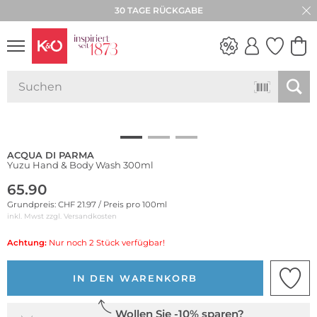
30 TAGE RÜCKGABE
NEW IN
WEDDING
VIBES
ACQUA DI PARMA
Yuzu Hand & Body Wash 300ml
65.90
Grundpreis: CHF 21.97 / Preis pro 100ml
inkl. Mwst zzgl.
Versandkosten
Achtung:
Nur noch 2 Stück verfügbar!
IN DEN WARENKORB
Wollen Sie -10% sparen?