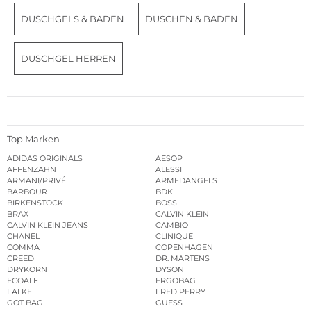
DUSCHGELS & BADEN
DUSCHEN & BADEN
DUSCHGEL HERREN
Top Marken
ADIDAS ORIGINALS
AESOP
AFFENZAHN
ALESSI
ARMANI/PRIVÉ
ARMEDANGELS
BARBOUR
BDK
BIRKENSTOCK
BOSS
BRAX
CALVIN KLEIN
CALVIN KLEIN JEANS
CAMBIO
CHANEL
CLINIQUE
COMMA
COPENHAGEN
CREED
DR. MARTENS
DRYKORN
DYSON
ECOALF
ERGOBAG
FALKE
FRED PERRY
GOT BAG
GUESS