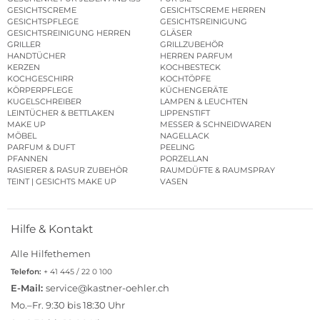
GESICHTSCREME
GESICHTSCREME HERREN
GESICHTSPFLEGE
GESICHTSREINIGUNG
GESICHTSREINIGUNG HERREN
GLÄSER
GRILLER
GRILLZUBEHÖR
HANDTÜCHER
HERREN PARFUM
KERZEN
KOCHBESTECK
KOCHGESCHIRR
KOCHTÖPFE
KÖRPERPFLEGE
KÜCHENGERÄTE
KUGELSCHREIBER
LAMPEN & LEUCHTEN
LEINTÜCHER & BETTLAKEN
LIPPENSTIFT
MAKE UP
MESSER & SCHNEIDWAREN
MÖBEL
NAGELLACK
PARFUM & DUFT
PEELING
PFANNEN
PORZELLAN
RASIERER & RASUR ZUBEHÖR
RAUMDÜFTE & RAUMSPRAY
TEINT | GESICHTS MAKE UP
VASEN
Hilfe & Kontakt
Alle Hilfethemen
Telefon:
+ 41 445 / 22 0 100
E-Mail:
service@kastner-oehler.ch
Mo.–Fr. 9:30 bis 18:30 Uhr