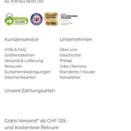
Sa. 9:30 bis 18:00 Uhr
Kundenservice
Unternehmen
Hilfe & FAQ
Über uns
Größentabellen
Geschichte
Versand & Lieferung
Presse
Retouren
Jobs / Karriere
Gutscheinbedingungen
Standorte / Häuser
Geschenkkarten
Newsletter
Unsere Zahlungsarten
Klarna
Mastercard
Visa
Diners
Applepay
Paypal
Gratis Versand* ab CHF 129,-
und kostenlose Retoure