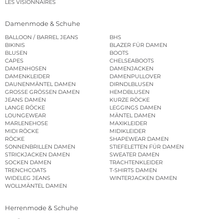
LES VISIONNAIRES
Damenmode & Schuhe
BALLOON / BARREL JEANS
BHS
BIKINIS
BLAZER FÜR DAMEN
BLUSEN
BOOTS
CAPES
CHELSEABOOTS
DAMENHOSEN
DAMENJACKEN
DAMENKLEIDER
DAMENPULLOVER
DAUNENMÄNTEL DAMEN
DIRNDLBLUSEN
GROSSE GRÖSSEN DAMEN
HEMDBLUSEN
JEANS DAMEN
KURZE RÖCKE
LANGE RÖCKE
LEGGINGS DAMEN
LOUNGEWEAR
MÄNTEL DAMEN
MARLENEHOSE
MAXIKLEIDER
MIDI RÖCKE
MIDIKLEIDER
RÖCKE
SHAPEWEAR DAMEN
SONNENBRILLEN DAMEN
STIEFELETTEN FÜR DAMEN
STRICKJACKEN DAMEN
SWEATER DAMEN
SOCKEN DAMEN
TRACHTENKLEIDER
TRENCHCOATS
T-SHIRTS DAMEN
WIDELEG JEANS
WINTERJACKEN DAMEN
WOLLMÄNTEL DAMEN
Herrenmode & Schuhe