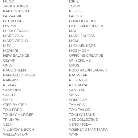
HUGO
IZIPIZI
JACK & JONES
JOOP!
KAPTEN & SON
KIEHL’S
LA PRAIRIE
LACOSTE
LE CREUSET
LENA HOSCHEK
LEVI’S®
LIEBESKIND BERLIN
LUISA CERANO
MAC
MARC CAIN
MARC JACOBS
MARC O’POLO
MCM
MEY
MICHAEL KORS
MONARI
MOS MOSH
NEW BALANCE
OFFICINE CREATIVE
OLYMP
ON SCHUHE
ONLY
OPUS
PAUL GREEN
POLO RALPH LAUREN
RAFFAELLO ROSSI
RAGWEAR
RAINKISS
REISENTHEL
REPLAY
RICHROYAL
SAMSONITE
SANETTA
SATCH
SKINY
SMEG
SOMEDAY
STEP BY STEP
TAMARIS
TOM FORD
TOM TAILOR
TOMMY HILFIGER
TOMMY JEANS
TRIUMPH
VEE COLLECTIVE
VEJA
VERO MODA
VILLEROY & BOCH
WEEKEND MAX MARA
WELLENSTEYN
WMF