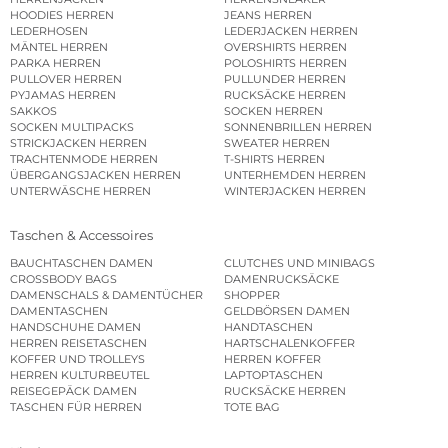
HOODIES HERREN
JEANS HERREN
LEDERHOSEN
LEDERJACKEN HERREN
MÄNTEL HERREN
OVERSHIRTS HERREN
PARKA HERREN
POLOSHIRTS HERREN
PULLOVER HERREN
PULLUNDER HERREN
PYJAMAS HERREN
RUCKSÄCKE HERREN
SAKKOS
SOCKEN HERREN
SOCKEN MULTIPACKS
SONNENBRILLEN HERREN
STRICKJACKEN HERREN
SWEATER HERREN
TRACHTENMODE HERREN
T-SHIRTS HERREN
ÜBERGANGSJACKEN HERREN
UNTERHEMDEN HERREN
UNTERWÄSCHE HERREN
WINTERJACKEN HERREN
Taschen & Accessoires
BAUCHTASCHEN DAMEN
CLUTCHES UND MINIBAGS
CROSSBODY BAGS
DAMENRUCKSÄCKE
DAMENSCHALS & DAMENTÜCHER
SHOPPER
DAMENTASCHEN
GELDBÖRSEN DAMEN
HANDSCHUHE DAMEN
HANDTASCHEN
HERREN REISETASCHEN
HARTSCHALENKOFFER
KOFFER UND TROLLEYS
HERREN KOFFER
HERREN KULTURBEUTEL
LAPTOPTASCHEN
REISEGEPÄCK DAMEN
RUCKSÄCKE HERREN
TASCHEN FÜR HERREN
TOTE BAG