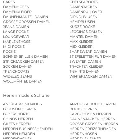
CAPES
CHELSEABOOTS
DAMENHOSEN
DAMENJACKEN
DAMENKLEIDER
DAMENPULLOVER
DAUNENMÄNTEL DAMEN
DIRNDLBLUSEN
GROSSE GRÖSSEN DAMEN
HEMDBLUSEN
JEANS DAMEN
KURZE RÖCKE
LANGE RÖCKE
LEGGINGS DAMEN
LOUNGEWEAR
MÄNTEL DAMEN
MARLENEHOSE
MAXIKLEIDER
MIDI RÖCKE
MIDIKLEIDER
RÖCKE
SHAPEWEAR DAMEN
SONNENBRILLEN DAMEN
STIEFELETTEN FÜR DAMEN
STRICKJACKEN DAMEN
SWEATER DAMEN
SOCKEN DAMEN
TRACHTENKLEIDER
TRENCHCOATS
T-SHIRTS DAMEN
WIDELEG JEANS
WINTERJACKEN DAMEN
WOLLMÄNTEL DAMEN
Herrenmode & Schuhe
ANZÜGE & SMOKINGS
ANZUGSSCHUHE HERREN
BLOUSON HERREN
BOOTS HERREN
BOXERSHORTS
CARGOHOSEN HERREN
CHINOS HERREN
DAUNENJACKEN HERREN
GILETS HERREN
GROSSE GRÖSSEN HERREN
HERREN BUSINESSHEMDEN
HERREN FREIZEITHEMDEN
HERREN HEMDEN
HERRENHOSEN
HERRENJACKEN
HERRENSNEAKER