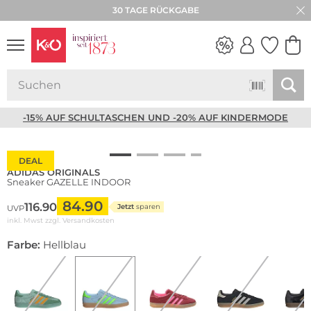
30 TAGE RÜCKGABE
NEW IN
WEDDING
VIBES
-15% AUF SCHULTASCHEN UND -20% AUF KINDERMODE
DEAL
ADIDAS ORIGINALS
Sneaker GAZELLE INDOOR
84.90
116.90
Jetzt
sparen
UVP
inkl. Mwst zzgl.
Versandkosten
Farbe:
Hellblau