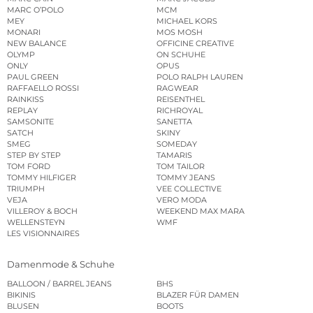
MARC O’POLO
MCM
MEY
MICHAEL KORS
MONARI
MOS MOSH
NEW BALANCE
OFFICINE CREATIVE
OLYMP
ON SCHUHE
ONLY
OPUS
PAUL GREEN
POLO RALPH LAUREN
RAFFAELLO ROSSI
RAGWEAR
RAINKISS
REISENTHEL
REPLAY
RICHROYAL
SAMSONITE
SANETTA
SATCH
SKINY
SMEG
SOMEDAY
STEP BY STEP
TAMARIS
TOM FORD
TOM TAILOR
TOMMY HILFIGER
TOMMY JEANS
TRIUMPH
VEE COLLECTIVE
VEJA
VERO MODA
VILLEROY & BOCH
WEEKEND MAX MARA
WELLENSTEYN
WMF
LES VISIONNAIRES
Damenmode & Schuhe
BALLOON / BARREL JEANS
BHS
BIKINIS
BLAZER FÜR DAMEN
BLUSEN
BOOTS