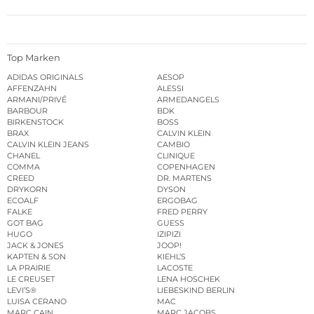
Top Marken
ADIDAS ORIGINALS
AESOP
AFFENZAHN
ALESSI
ARMANI/PRIVÉ
ARMEDANGELS
BARBOUR
BDK
BIRKENSTOCK
BOSS
BRAX
CALVIN KLEIN
CALVIN KLEIN JEANS
CAMBIO
CHANEL
CLINIQUE
COMMA
COPENHAGEN
CREED
DR. MARTENS
DRYKORN
DYSON
ECOALF
ERGOBAG
FALKE
FRED PERRY
GOT BAG
GUESS
HUGO
IZIPIZI
JACK & JONES
JOOP!
KAPTEN & SON
KIEHL’S
LA PRAIRIE
LACOSTE
LE CREUSET
LENA HOSCHEK
LEVI’S®
LIEBESKIND BERLIN
LUISA CERANO
MAC
MARC CAIN
MARC JACOBS