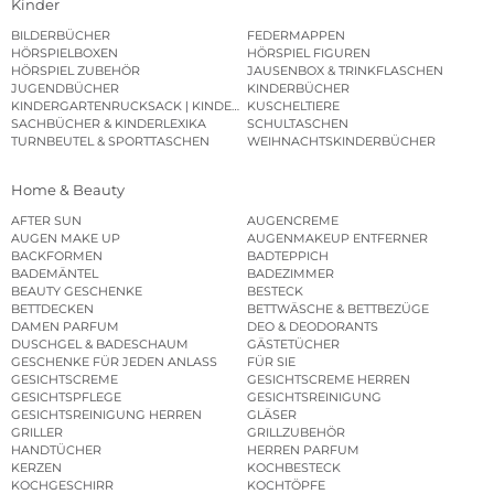
Kinder
BILDERBÜCHER
FEDERMAPPEN
HÖRSPIELBOXEN
HÖRSPIEL FIGUREN
HÖRSPIEL ZUBEHÖR
JAUSENBOX & TRINKFLASCHEN
JUGENDBÜCHER
KINDERBÜCHER
KINDERGARTENRUCKSACK | KINDERGARTENBEUTEL
KUSCHELTIERE
SACHBÜCHER & KINDERLEXIKA
SCHULTASCHEN
TURNBEUTEL & SPORTTASCHEN
WEIHNACHTSKINDERBÜCHER
Home & Beauty
AFTER SUN
AUGENCREME
AUGEN MAKE UP
AUGENMAKEUP ENTFERNER
BACKFORMEN
BADTEPPICH
BADEMÄNTEL
BADEZIMMER
BEAUTY GESCHENKE
BESTECK
BETTDECKEN
BETTWÄSCHE & BETTBEZÜGE
DAMEN PARFUM
DEO & DEODORANTS
DUSCHGEL & BADESCHAUM
GÄSTETÜCHER
GESCHENKE FÜR JEDEN ANLASS
FÜR SIE
GESICHTSCREME
GESICHTSCREME HERREN
GESICHTSPFLEGE
GESICHTSREINIGUNG
GESICHTSREINIGUNG HERREN
GLÄSER
GRILLER
GRILLZUBEHÖR
HANDTÜCHER
HERREN PARFUM
KERZEN
KOCHBESTECK
KOCHGESCHIRR
KOCHTÖPFE