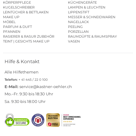
KÖRPERPFLEGE
KÜCHENGERÄTE
KUGELSCHREIBER
LAMPEN & LEUCHTEN
LEINTÜCHER & BETTLAKEN
LIPPENSTIFT
MAKE UP
MESSER & SCHNEIDWAREN
MÖBEL
NAGELLACK
PARFUM & DUFT
PEELING
PFANNEN
PORZELLAN
RASIERER & RASUR ZUBEHÖR
RAUMDÜFTE & RAUMSPRAY
TEINT | GESICHTS MAKE UP
VASEN
Hilfe & Kontakt
Alle Hilfethemen
Telefon:
+ 41 445 / 22 0 100
E-Mail:
service@kastner-oehler.ch
Mo.–Fr. 9:30 bis 18:30 Uhr
Sa. 9:30 bis 18:00 Uhr