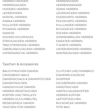
HERREN HEMDEN
HERRENHOSEN
HERRENJACKEN
HERRENSNEAKER
HOODIES HERREN
JEANS HERREN
LEDERHOSEN
LEDERJACKEN HERREN
MÄNTEL HERREN
OVERSHIRTS HERREN
PARKA HERREN
POLOSHIRTS HERREN
PULLOVER HERREN
PULLUNDER HERREN
PYJAMAS HERREN
RUCKSÄCKE HERREN
SAKKOS
SOCKEN HERREN
SOCKEN MULTIPACKS
SONNENBRILLEN HERREN
STRICKJACKEN HERREN
SWEATER HERREN
TRACHTENMODE HERREN
T-SHIRTS HERREN
ÜBERGANGSJACKEN HERREN
UNTERHEMDEN HERREN
UNTERWÄSCHE HERREN
WINTERJACKEN HERREN
Taschen & Accessoires
BAUCHTASCHEN DAMEN
CLUTCHES UND MINIBAGS
CROSSBODY BAGS
DAMENRUCKSÄCKE
DAMENSCHALS & DAMENTÜCHER
SHOPPER
DAMENTASCHEN
GELDBÖRSEN DAMEN
HANDSCHUHE DAMEN
HANDTASCHEN
HERREN REISETASCHEN
HARTSCHALENKOFFER
KOFFER UND TROLLEYS
HERREN KOFFER
HERREN KULTURBEUTEL
LAPTOPTASCHEN
REISEGEPÄCK DAMEN
RUCKSÄCKE HERREN
TASCHEN FÜR HERREN
TOTE BAG