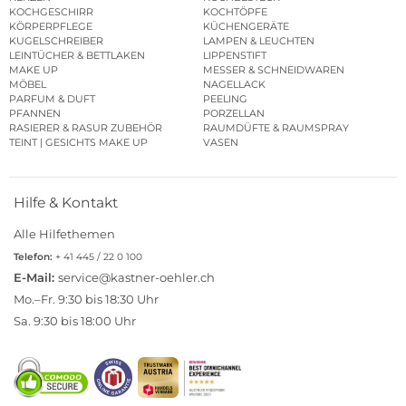
KOCHGESCHIRR
KOCHTÖPFE
KÖRPERPFLEGE
KÜCHENGERÄTE
KUGELSCHREIBER
LAMPEN & LEUCHTEN
LEINTÜCHER & BETTLAKEN
LIPPENSTIFT
MAKE UP
MESSER & SCHNEIDWAREN
MÖBEL
NAGELLACK
PARFUM & DUFT
PEELING
PFANNEN
PORZELLAN
RASIERER & RASUR ZUBEHÖR
RAUMDÜFTE & RAUMSPRAY
TEINT | GESICHTS MAKE UP
VASEN
Hilfe & Kontakt
Alle Hilfethemen
Telefon:
+ 41 445 / 22 0 100
E-Mail:
service@kastner-oehler.ch
Mo.–Fr. 9:30 bis 18:30 Uhr
Sa. 9:30 bis 18:00 Uhr