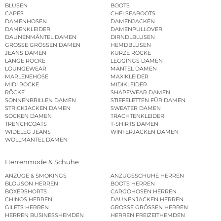
BLUSEN
BOOTS
CAPES
CHELSEABOOTS
DAMENHOSEN
DAMENJACKEN
DAMENKLEIDER
DAMENPULLOVER
DAUNENMÄNTEL DAMEN
DIRNDLBLUSEN
GROSSE GRÖSSEN DAMEN
HEMDBLUSEN
JEANS DAMEN
KURZE RÖCKE
LANGE RÖCKE
LEGGINGS DAMEN
LOUNGEWEAR
MÄNTEL DAMEN
MARLENEHOSE
MAXIKLEIDER
MIDI RÖCKE
MIDIKLEIDER
RÖCKE
SHAPEWEAR DAMEN
SONNENBRILLEN DAMEN
STIEFELETTEN FÜR DAMEN
STRICKJACKEN DAMEN
SWEATER DAMEN
SOCKEN DAMEN
TRACHTENKLEIDER
TRENCHCOATS
T-SHIRTS DAMEN
WIDELEG JEANS
WINTERJACKEN DAMEN
WOLLMÄNTEL DAMEN
Herrenmode & Schuhe
ANZÜGE & SMOKINGS
ANZUGSSCHUHE HERREN
BLOUSON HERREN
BOOTS HERREN
BOXERSHORTS
CARGOHOSEN HERREN
CHINOS HERREN
DAUNENJACKEN HERREN
GILETS HERREN
GROSSE GRÖSSEN HERREN
HERREN BUSINESSHEMDEN
HERREN FREIZEITHEMDEN