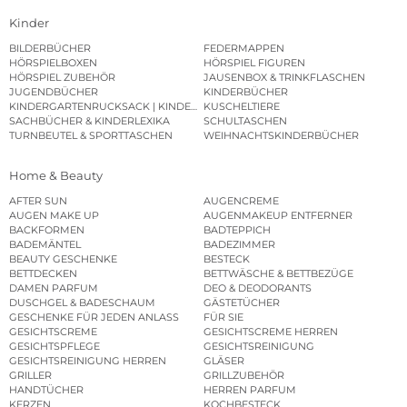
Kinder
BILDERBÜCHER
FEDERMAPPEN
HÖRSPIELBOXEN
HÖRSPIEL FIGUREN
HÖRSPIEL ZUBEHÖR
JAUSENBOX & TRINKFLASCHEN
JUGENDBÜCHER
KINDERBÜCHER
KINDERGARTENRUCKSACK | KINDERGARTENBEUTEL
KUSCHELTIERE
SACHBÜCHER & KINDERLEXIKA
SCHULTASCHEN
TURNBEUTEL & SPORTTASCHEN
WEIHNACHTSKINDERBÜCHER
Home & Beauty
AFTER SUN
AUGENCREME
AUGEN MAKE UP
AUGENMAKEUP ENTFERNER
BACKFORMEN
BADTEPPICH
BADEMÄNTEL
BADEZIMMER
BEAUTY GESCHENKE
BESTECK
BETTDECKEN
BETTWÄSCHE & BETTBEZÜGE
DAMEN PARFUM
DEO & DEODORANTS
DUSCHGEL & BADESCHAUM
GÄSTETÜCHER
GESCHENKE FÜR JEDEN ANLASS
FÜR SIE
GESICHTSCREME
GESICHTSCREME HERREN
GESICHTSPFLEGE
GESICHTSREINIGUNG
GESICHTSREINIGUNG HERREN
GLÄSER
GRILLER
GRILLZUBEHÖR
HANDTÜCHER
HERREN PARFUM
KERZEN
KOCHBESTECK