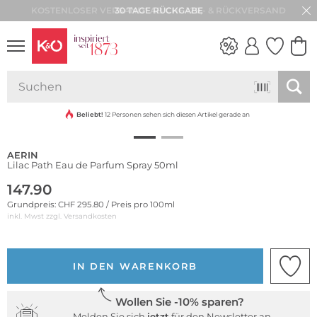
30 TAGE RÜCKGABE
NEW IN
WEDDING
VIBES
Beliebt!
12 Personen sehen sich diesen Artikel gerade an
AERIN
Lilac Path Eau de Parfum Spray 50ml
147.90
Grundpreis: CHF 295.80 / Preis pro 100ml
inkl. Mwst zzgl.
Versandkosten
IN DEN WARENKORB
Wollen Sie -10% sparen?
Melden Sie sich
jetzt
für den Newsletter an.