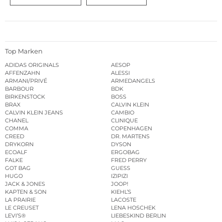
Top Marken
ADIDAS ORIGINALS
AESOP
AFFENZAHN
ALESSI
ARMANI/PRIVÉ
ARMEDANGELS
BARBOUR
BDK
BIRKENSTOCK
BOSS
BRAX
CALVIN KLEIN
CALVIN KLEIN JEANS
CAMBIO
CHANEL
CLINIQUE
COMMA
COPENHAGEN
CREED
DR. MARTENS
DRYKORN
DYSON
ECOALF
ERGOBAG
FALKE
FRED PERRY
GOT BAG
GUESS
HUGO
IZIPIZI
JACK & JONES
JOOP!
KAPTEN & SON
KIEHL’S
LA PRAIRIE
LACOSTE
LE CREUSET
LENA HOSCHEK
LEVI’S®
LIEBESKIND BERLIN