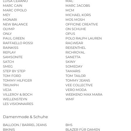
LUISA CERANO
MAC
MARC CAIN
MARC JACOBS
MARC O’POLO
MCM
MEY
MICHAEL KORS
MONARI
MOS MOSH
NEW BALANCE
OFFICINE CREATIVE
OLYMP
ON SCHUHE
ONLY
OPUS
PAUL GREEN
POLO RALPH LAUREN
RAFFAELLO ROSSI
RAGWEAR
RAINKISS
REISENTHEL
REPLAY
RICHROYAL
SAMSONITE
SANETTA
SATCH
SKINY
SMEG
SOMEDAY
STEP BY STEP
TAMARIS
TOM FORD
TOM TAILOR
TOMMY HILFIGER
TOMMY JEANS
TRIUMPH
VEE COLLECTIVE
VEJA
VERO MODA
VILLEROY & BOCH
WEEKEND MAX MARA
WELLENSTEYN
WMF
LES VISIONNAIRES
Damenmode & Schuhe
BALLOON / BARREL JEANS
BHS
BIKINIS
BLAZER FÜR DAMEN