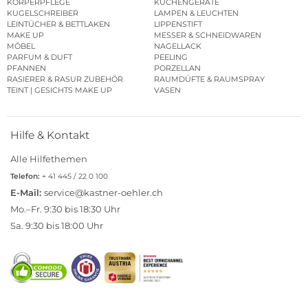
KÖRPERPFLEGE
KÜCHENGERÄTE
KUGELSCHREIBER
LAMPEN & LEUCHTEN
LEINTÜCHER & BETTLAKEN
LIPPENSTIFT
MAKE UP
MESSER & SCHNEIDWAREN
MÖBEL
NAGELLACK
PARFUM & DUFT
PEELING
PFANNEN
PORZELLAN
RASIERER & RASUR ZUBEHÖR
RAUMDÜFTE & RAUMSPRAY
TEINT | GESICHTS MAKE UP
VASEN
Hilfe & Kontakt
Alle Hilfethemen
Telefon:
+ 41 445 / 22 0 100
E-Mail:
service@kastner-oehler.ch
Mo.–Fr. 9:30 bis 18:30 Uhr
Sa. 9:30 bis 18:00 Uhr