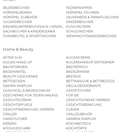
BILDERBÜCHER
FEDERMAPPEN
HÖRSPIELBOXEN
HÖRSPIEL FIGUREN
HÖRSPIEL ZUBEHÖR
JAUSENBOX & TRINKFLASCHEN
JUGENDBÜCHER
KINDERBÜCHER
KINDERGARTENRUCKSACK | KINDERGARTENBEUTEL
KUSCHELTIERE
SACHBÜCHER & KINDERLEXIKA
SCHULTASCHEN
TURNBEUTEL & SPORTTASCHEN
WEIHNACHTSKINDERBÜCHER
Home & Beauty
AFTER SUN
AUGENCREME
AUGEN MAKE UP
AUGENMAKEUP ENTFERNER
BACKFORMEN
BADTEPPICH
BADEMÄNTEL
BADEZIMMER
BEAUTY GESCHENKE
BESTECK
BETTDECKEN
BETTWÄSCHE & BETTBEZÜGE
DAMEN PARFUM
DEO & DEODORANTS
DUSCHGEL & BADESCHAUM
GÄSTETÜCHER
GESCHENKE FÜR JEDEN ANLASS
FÜR SIE
GESICHTSCREME
GESICHTSCREME HERREN
GESICHTSPFLEGE
GESICHTSREINIGUNG
GESICHTSREINIGUNG HERREN
GLÄSER
GRILLER
GRILLZUBEHÖR
HANDTÜCHER
HERREN PARFUM
KERZEN
KOCHBESTECK
KOCHGESCHIRR
KOCHTÖPFE