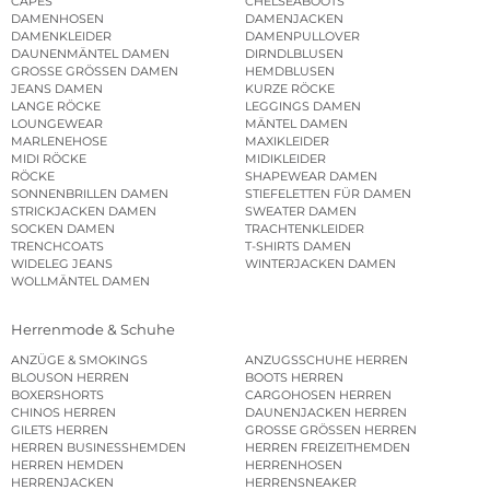
CAPES
CHELSEABOOTS
DAMENHOSEN
DAMENJACKEN
DAMENKLEIDER
DAMENPULLOVER
DAUNENMÄNTEL DAMEN
DIRNDLBLUSEN
GROSSE GRÖSSEN DAMEN
HEMDBLUSEN
JEANS DAMEN
KURZE RÖCKE
LANGE RÖCKE
LEGGINGS DAMEN
LOUNGEWEAR
MÄNTEL DAMEN
MARLENEHOSE
MAXIKLEIDER
MIDI RÖCKE
MIDIKLEIDER
RÖCKE
SHAPEWEAR DAMEN
SONNENBRILLEN DAMEN
STIEFELETTEN FÜR DAMEN
STRICKJACKEN DAMEN
SWEATER DAMEN
SOCKEN DAMEN
TRACHTENKLEIDER
TRENCHCOATS
T-SHIRTS DAMEN
WIDELEG JEANS
WINTERJACKEN DAMEN
WOLLMÄNTEL DAMEN
Herrenmode & Schuhe
ANZÜGE & SMOKINGS
ANZUGSSCHUHE HERREN
BLOUSON HERREN
BOOTS HERREN
BOXERSHORTS
CARGOHOSEN HERREN
CHINOS HERREN
DAUNENJACKEN HERREN
GILETS HERREN
GROSSE GRÖSSEN HERREN
HERREN BUSINESSHEMDEN
HERREN FREIZEITHEMDEN
HERREN HEMDEN
HERRENHOSEN
HERRENJACKEN
HERRENSNEAKER