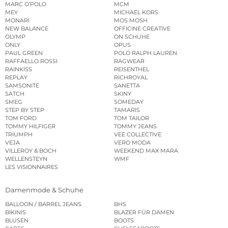
MARC O’POLO
MCM
MEY
MICHAEL KORS
MONARI
MOS MOSH
NEW BALANCE
OFFICINE CREATIVE
OLYMP
ON SCHUHE
ONLY
OPUS
PAUL GREEN
POLO RALPH LAUREN
RAFFAELLO ROSSI
RAGWEAR
RAINKISS
REISENTHEL
REPLAY
RICHROYAL
SAMSONITE
SANETTA
SATCH
SKINY
SMEG
SOMEDAY
STEP BY STEP
TAMARIS
TOM FORD
TOM TAILOR
TOMMY HILFIGER
TOMMY JEANS
TRIUMPH
VEE COLLECTIVE
VEJA
VERO MODA
VILLEROY & BOCH
WEEKEND MAX MARA
WELLENSTEYN
WMF
LES VISIONNAIRES
Damenmode & Schuhe
BALLOON / BARREL JEANS
BHS
BIKINIS
BLAZER FÜR DAMEN
BLUSEN
BOOTS