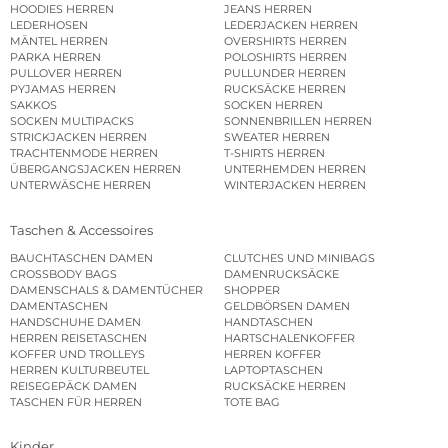
HOODIES HERREN
JEANS HERREN
LEDERHOSEN
LEDERJACKEN HERREN
MÄNTEL HERREN
OVERSHIRTS HERREN
PARKA HERREN
POLOSHIRTS HERREN
PULLOVER HERREN
PULLUNDER HERREN
PYJAMAS HERREN
RUCKSÄCKE HERREN
SAKKOS
SOCKEN HERREN
SOCKEN MULTIPACKS
SONNENBRILLEN HERREN
STRICKJACKEN HERREN
SWEATER HERREN
TRACHTENMODE HERREN
T-SHIRTS HERREN
ÜBERGANGSJACKEN HERREN
UNTERHEMDEN HERREN
UNTERWÄSCHE HERREN
WINTERJACKEN HERREN
Taschen & Accessoires
BAUCHTASCHEN DAMEN
CLUTCHES UND MINIBAGS
CROSSBODY BAGS
DAMENRUCKSÄCKE
DAMENSCHALS & DAMENTÜCHER
SHOPPER
DAMENTASCHEN
GELDBÖRSEN DAMEN
HANDSCHUHE DAMEN
HANDTASCHEN
HERREN REISETASCHEN
HARTSCHALENKOFFER
KOFFER UND TROLLEYS
HERREN KOFFER
HERREN KULTURBEUTEL
LAPTOPTASCHEN
REISEGEPÄCK DAMEN
RUCKSÄCKE HERREN
TASCHEN FÜR HERREN
TOTE BAG
Kinder