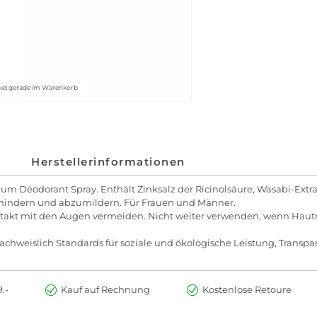
ikel gerade im Warenkorb
Herstellerinformationen
e zum Déodorant Spray. Enthält Zinksalz der Ricinolsäure, Wasabi-Ex
hindern und abzumildern. Für Frauen und Männer.
takt mit den Augen vermeiden. Nicht weiter verwenden, wenn Hautr
chweislich Standards für soziale und ökologische Leistung, Transpar
.-
Kauf auf Rechnung
Kostenlose Retoure