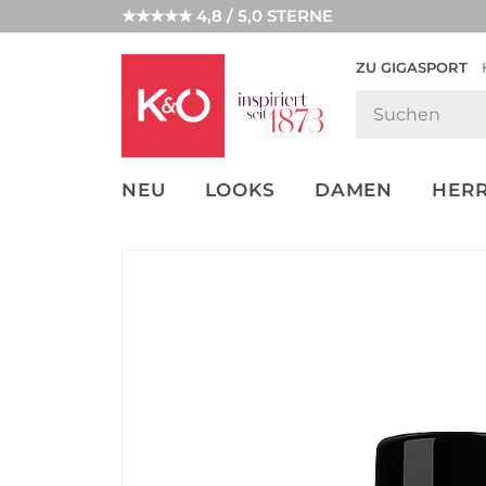
★★★★★ 4,8 / 5,0 STERNE
ZU GIGASPORT
GET THE
NEW IN
WEDDING
LOOK
VIBES
NEU
LOOKS
DAMEN
HER