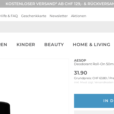
KOSTENLOSER VERSAND* AB CHF 129,- & RÜCKVERSA
Hilfe & FAQ
Geschenkkarte
Newsletter
Aktionen
REN
KINDER
BEAUTY
HOME & LIVING
AESOP
Deodorant Roll-On 50m
31.90
Grundpreis: CHF 63.80 / Pr
inkl. Mwst zzgl.
Versandkosten
IN 