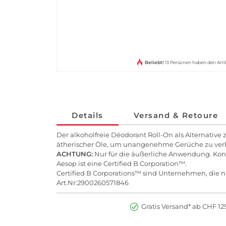
Beliebt!
13 Personen haben den Art
Details
Versand & Retoure
Der alkoholfreie Déodorant Roll-On als Alternativ
ätherischer Öle, um unangenehme Gerüche zu ver
ACHTUNG:
Nur für die äußerliche Anwendung. Kon
Aesop ist eine Certified B Corporation™.
Certified B Corporations™ sind Unternehmen, die na
Art.Nr:2900260571846
Gratis Versand* ab CHF 129