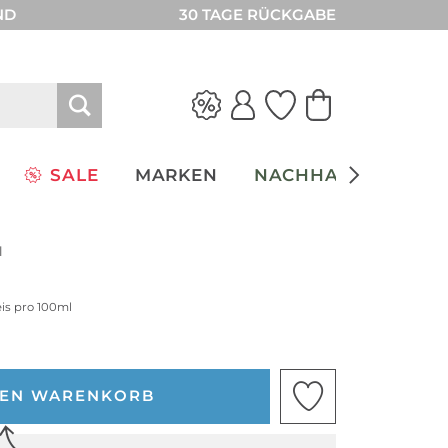
ND
30 TAGE RÜCKGABE
SALE
MARKEN
NACHHALTIGKEIT
l
eis pro 100ml
DEN WARENKORB