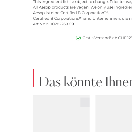
This ingredient list is subject to change. Prior to us
All Aesop products are vegan. We only use ingredient
Aesop ist eine Certified B Corporation™.
Certified B Corporations™ sind Unternehmen, die na
Art.Nr:2900282269219
Gratis Versand* ab CHF 129
Das könnte Ihnen