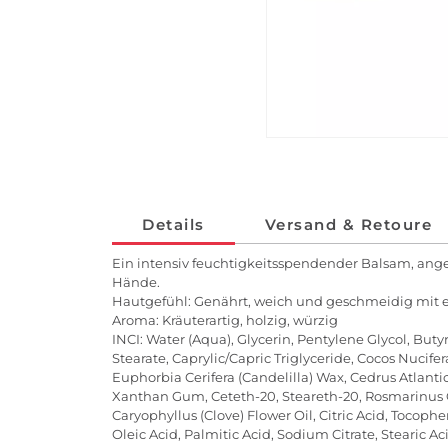
Details
Versand & Retoure
Ein intensiv feuchtigkeitsspendender Balsam, ange
Hände.
Hautgefühl: Genährt, weich und geschmeidig mit ei
Aroma: Kräuterartig, holzig, würzig
INCI: Water (Aqua), Glycerin, Pentylene Glycol, Buty
Stearate, Caprylic/Capric Triglyceride, Cocos Nucife
Euphorbia Cerifera (Candelilla) Wax, Cedrus Atlan
Xanthan Gum, Ceteth-20, Steareth-20, Rosmarinus Of
Caryophyllus (Clove) Flower Oil, Citric Acid, Tocop
Oleic Acid, Palmitic Acid, Sodium Citrate, Stearic A