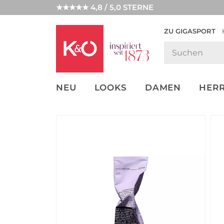
★★★★★ 4,8 / 5,0 STERNE
ZU GIGASPORT
GET THE
NEW IN
WEDDING
LOOK
VIBES
NEU
LOOKS
DAMEN
HER