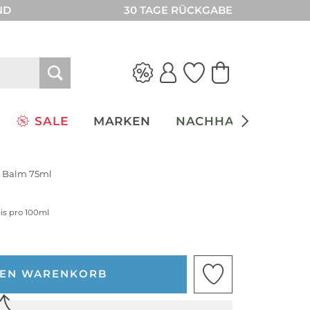
ND
30 TAGE RÜCKGABE
SALE
MARKEN
NACHHALTIGKEIT
d Balm 75ml
eis pro 100ml
DEN WARENKORB