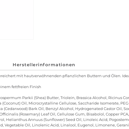
Herstellerinformationen
reichert mit hautverwöhnenden pflanzlichen Buttern und Ölen. Ideal
nem fettfreien Finish
rospermum Parkii (Shea) Butter, Triolein, Brassica Alcohol, Ricinus Co
ra (Coconut) Oil, Microcrystalline Cellulose, Saccharide Isomerate, PEG
tica (Cedarwood) Bark Oil, Benzyl Alcohol, Hydrogenated Castor Oil,
ficinalis (Rosemary) Leaf Oil, Cellulose Gum, Bisabolol, Copper PCA
herol, Helianthus Annuus (Sunflower) Seed Oil, Linoleic Acid, Pogostem
cid, Vegetable Oil, Linolenic Acid, Linalool, Eugenol, Limonene, Gerani