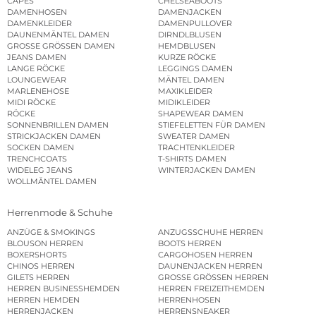
CAPES
CHELSEABOOTS
DAMENHOSEN
DAMENJACKEN
DAMENKLEIDER
DAMENPULLOVER
DAUNENMÄNTEL DAMEN
DIRNDLBLUSEN
GROSSE GRÖSSEN DAMEN
HEMDBLUSEN
JEANS DAMEN
KURZE RÖCKE
LANGE RÖCKE
LEGGINGS DAMEN
LOUNGEWEAR
MÄNTEL DAMEN
MARLENEHOSE
MAXIKLEIDER
MIDI RÖCKE
MIDIKLEIDER
RÖCKE
SHAPEWEAR DAMEN
SONNENBRILLEN DAMEN
STIEFELETTEN FÜR DAMEN
STRICKJACKEN DAMEN
SWEATER DAMEN
SOCKEN DAMEN
TRACHTENKLEIDER
TRENCHCOATS
T-SHIRTS DAMEN
WIDELEG JEANS
WINTERJACKEN DAMEN
WOLLMÄNTEL DAMEN
Herrenmode & Schuhe
ANZÜGE & SMOKINGS
ANZUGSSCHUHE HERREN
BLOUSON HERREN
BOOTS HERREN
BOXERSHORTS
CARGOHOSEN HERREN
CHINOS HERREN
DAUNENJACKEN HERREN
GILETS HERREN
GROSSE GRÖSSEN HERREN
HERREN BUSINESSHEMDEN
HERREN FREIZEITHEMDEN
HERREN HEMDEN
HERRENHOSEN
HERRENJACKEN
HERRENSNEAKER