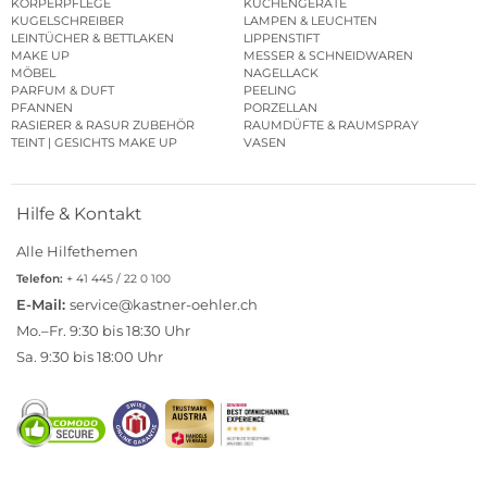
KÖRPERPFLEGE
KÜCHENGERÄTE
KUGELSCHREIBER
LAMPEN & LEUCHTEN
LEINTÜCHER & BETTLAKEN
LIPPENSTIFT
MAKE UP
MESSER & SCHNEIDWAREN
MÖBEL
NAGELLACK
PARFUM & DUFT
PEELING
PFANNEN
PORZELLAN
RASIERER & RASUR ZUBEHÖR
RAUMDÜFTE & RAUMSPRAY
TEINT | GESICHTS MAKE UP
VASEN
Hilfe & Kontakt
Alle Hilfethemen
Telefon:
+ 41 445 / 22 0 100
E-Mail:
service@kastner-oehler.ch
Mo.–Fr. 9:30 bis 18:30 Uhr
Sa. 9:30 bis 18:00 Uhr