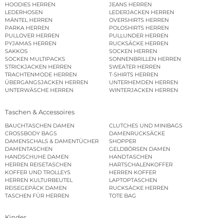
HOODIES HERREN
JEANS HERREN
LEDERHOSEN
LEDERJACKEN HERREN
MÄNTEL HERREN
OVERSHIRTS HERREN
PARKA HERREN
POLOSHIRTS HERREN
PULLOVER HERREN
PULLUNDER HERREN
PYJAMAS HERREN
RUCKSÄCKE HERREN
SAKKOS
SOCKEN HERREN
SOCKEN MULTIPACKS
SONNENBRILLEN HERREN
STRICKJACKEN HERREN
SWEATER HERREN
TRACHTENMODE HERREN
T-SHIRTS HERREN
ÜBERGANGSJACKEN HERREN
UNTERHEMDEN HERREN
UNTERWÄSCHE HERREN
WINTERJACKEN HERREN
Taschen & Accessoires
BAUCHTASCHEN DAMEN
CLUTCHES UND MINIBAGS
CROSSBODY BAGS
DAMENRUCKSÄCKE
DAMENSCHALS & DAMENTÜCHER
SHOPPER
DAMENTASCHEN
GELDBÖRSEN DAMEN
HANDSCHUHE DAMEN
HANDTASCHEN
HERREN REISETASCHEN
HARTSCHALENKOFFER
KOFFER UND TROLLEYS
HERREN KOFFER
HERREN KULTURBEUTEL
LAPTOPTASCHEN
REISEGEPÄCK DAMEN
RUCKSÄCKE HERREN
TASCHEN FÜR HERREN
TOTE BAG
Kinder