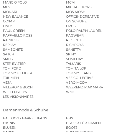
MARC O’POLO
MCM
MEY
MICHAEL KORS
MONARI
MOS MOSH
NEW BALANCE
OFFICINE CREATIVE
OLYMP
ON SCHUHE
ONLY
OPUS
PAUL GREEN
POLO RALPH LAUREN
RAFFAELLO ROSSI
RAGWEAR
RAINKISS
REISENTHEL
REPLAY
RICHROYAL
SAMSONITE
SANETTA
SATCH
SKINY
SMEG
SOMEDAY
STEP BY STEP
TAMARIS
TOM FORD
TOM TAILOR
TOMMY HILFIGER
TOMMY JEANS
TRIUMPH
VEE COLLECTIVE
VEJA
VERO MODA
VILLEROY & BOCH
WEEKEND MAX MARA
WELLENSTEYN
WMF
LES VISIONNAIRES
Damenmode & Schuhe
BALLOON / BARREL JEANS
BHS
BIKINIS
BLAZER FÜR DAMEN
BLUSEN
BOOTS