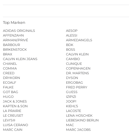
Top Marken
ADIDAS ORIGINALS
AESOP
AFFENZAHN
ALESSI
ARMANI/PRIVÉ
ARMEDANGELS
BARBOUR
BDK
BIRKENSTOCK
BOSS
BRAX
CALVIN KLEIN
CALVIN KLEIN JEANS
CAMBIO
CHANEL
CLINIQUE
COMMA
COPENHAGEN
CREED
DR. MARTENS
DRYKORN
DYSON
ECOALF
ERGOBAG
FALKE
FRED PERRY
GOT BAG
GUESS
HUGO
IZIPIZI
JACK & JONES
JOOP!
KAPTEN & SON
KIEHL’S
LA PRAIRIE
LACOSTE
LE CREUSET
LENA HOSCHEK
LEVI’S®
LIEBESKIND BERLIN
LUISA CERANO
MAC
MARC CAIN
MARC JACOBS