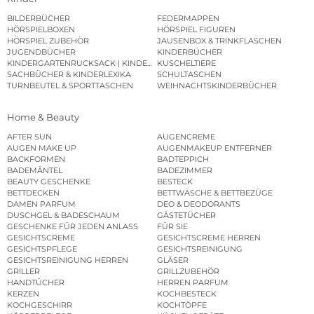
BILDERBÜCHER
FEDERMAPPEN
HÖRSPIELBOXEN
HÖRSPIEL FIGUREN
HÖRSPIEL ZUBEHÖR
JAUSENBOX & TRINKFLASCHEN
JUGENDBÜCHER
KINDERBÜCHER
KINDERGARTENRUCKSACK | KINDERGARTENBEUTEL
KUSCHELTIERE
SACHBÜCHER & KINDERLEXIKA
SCHULTASCHEN
TURNBEUTEL & SPORTTASCHEN
WEIHNACHTSKINDERBÜCHER
Home & Beauty
AFTER SUN
AUGENCREME
AUGEN MAKE UP
AUGENMAKEUP ENTFERNER
BACKFORMEN
BADTEPPICH
BADEMÄNTEL
BADEZIMMER
BEAUTY GESCHENKE
BESTECK
BETTDECKEN
BETTWÄSCHE & BETTBEZÜGE
DAMEN PARFUM
DEO & DEODORANTS
DUSCHGEL & BADESCHAUM
GÄSTETÜCHER
GESCHENKE FÜR JEDEN ANLASS
FÜR SIE
GESICHTSCREME
GESICHTSCREME HERREN
GESICHTSPFLEGE
GESICHTSREINIGUNG
GESICHTSREINIGUNG HERREN
GLÄSER
GRILLER
GRILLZUBEHÖR
HANDTÜCHER
HERREN PARFUM
KERZEN
KOCHBESTECK
KOCHGESCHIRR
KOCHTÖPFE