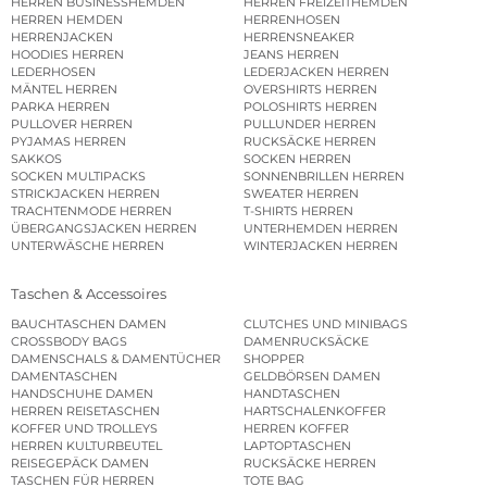
HERREN BUSINESSHEMDEN
HERREN FREIZEITHEMDEN
HERREN HEMDEN
HERRENHOSEN
HERRENJACKEN
HERRENSNEAKER
HOODIES HERREN
JEANS HERREN
LEDERHOSEN
LEDERJACKEN HERREN
MÄNTEL HERREN
OVERSHIRTS HERREN
PARKA HERREN
POLOSHIRTS HERREN
PULLOVER HERREN
PULLUNDER HERREN
PYJAMAS HERREN
RUCKSÄCKE HERREN
SAKKOS
SOCKEN HERREN
SOCKEN MULTIPACKS
SONNENBRILLEN HERREN
STRICKJACKEN HERREN
SWEATER HERREN
TRACHTENMODE HERREN
T-SHIRTS HERREN
ÜBERGANGSJACKEN HERREN
UNTERHEMDEN HERREN
UNTERWÄSCHE HERREN
WINTERJACKEN HERREN
Taschen & Accessoires
BAUCHTASCHEN DAMEN
CLUTCHES UND MINIBAGS
CROSSBODY BAGS
DAMENRUCKSÄCKE
DAMENSCHALS & DAMENTÜCHER
SHOPPER
DAMENTASCHEN
GELDBÖRSEN DAMEN
HANDSCHUHE DAMEN
HANDTASCHEN
HERREN REISETASCHEN
HARTSCHALENKOFFER
KOFFER UND TROLLEYS
HERREN KOFFER
HERREN KULTURBEUTEL
LAPTOPTASCHEN
REISEGEPÄCK DAMEN
RUCKSÄCKE HERREN
TASCHEN FÜR HERREN
TOTE BAG