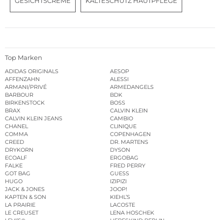
GESICHTSCREME
KÄLTESCHUTZ HAUTPFLEGE
Top Marken
ADIDAS ORIGINALS
AESOP
AFFENZAHN
ALESSI
ARMANI/PRIVÉ
ARMEDANGELS
BARBOUR
BDK
BIRKENSTOCK
BOSS
BRAX
CALVIN KLEIN
CALVIN KLEIN JEANS
CAMBIO
CHANEL
CLINIQUE
COMMA
COPENHAGEN
CREED
DR. MARTENS
DRYKORN
DYSON
ECOALF
ERGOBAG
FALKE
FRED PERRY
GOT BAG
GUESS
HUGO
IZIPIZI
JACK & JONES
JOOP!
KAPTEN & SON
KIEHL’S
LA PRAIRIE
LACOSTE
LE CREUSET
LENA HOSCHEK