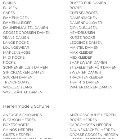
BIKINIS
BLAZER FÜR DAMEN
BLUSEN
BOOTS
CAPES
CHELSEABOOTS
DAMENHOSEN
DAMENJACKEN
DAMENKLEIDER
DAMENPULLOVER
DAUNENMÄNTEL DAMEN
DIRNDLBLUSEN
GROSSE GRÖSSEN DAMEN
HEMDBLUSEN
JEANS DAMEN
KURZE RÖCKE
LANGE RÖCKE
LEGGINGS DAMEN
LOUNGEWEAR
MÄNTEL DAMEN
MARLENEHOSE
MAXIKLEIDER
MIDI RÖCKE
MIDIKLEIDER
RÖCKE
SHAPEWEAR DAMEN
SONNENBRILLEN DAMEN
STIEFELETTEN FÜR DAMEN
STRICKJACKEN DAMEN
SWEATER DAMEN
SOCKEN DAMEN
TRACHTENKLEIDER
TRENCHCOATS
T-SHIRTS DAMEN
WIDELEG JEANS
WINTERJACKEN DAMEN
WOLLMÄNTEL DAMEN
Herrenmode & Schuhe
ANZÜGE & SMOKINGS
ANZUGSSCHUHE HERREN
BLOUSON HERREN
BOOTS HERREN
BOXERSHORTS
CARGOHOSEN HERREN
CHINOS HERREN
DAUNENJACKEN HERREN
GILETS HERREN
GROSSE GRÖSSEN HERREN