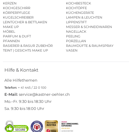
KERZEN
KOCHBESTECK
KOCHGESCHIRR
KOCHTÖPFE
KÖRPERPFLEGE
KÜCHENGERÄTE
KUGELSCHREIBER
LAMPEN & LEUCHTEN
LEINTÜCHER & BETTLAKEN
LIPPENSTIFT
MAKE UP
MESSER & SCHNEIDWAREN
MÖBEL
NAGELLACK
PARFUM & DUFT
PEELING
PFANNEN
PORZELLAN
RASIERER & RASUR ZUBEHÖR
RAUMDÜFTE & RAUMSPRAY
TEINT | GESICHTS MAKE UP
VASEN
Hilfe & Kontakt
Alle Hilfethemen
Telefon:
+ 41 445 / 22 0 100
E-Mail:
service@kastner-oehler.ch
Mo.–Fr. 9:30 bis 18:30 Uhr
Sa. 9:30 bis 18:00 Uhr