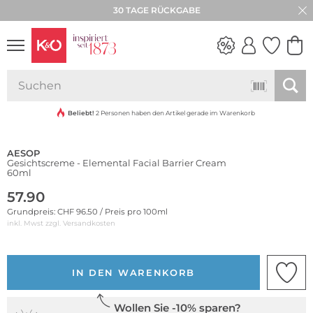
30 TAGE RÜCKGABE
NEW IN
WEDDING
VIBES
Beliebt!
2 Personen haben den Artikel gerade im Warenkorb
AESOP
Gesichtscreme - Elemental Facial Barrier Cream
60ml
57.90
Grundpreis: CHF 96.50 / Preis pro 100ml
inkl. Mwst zzgl.
Versandkosten
IN DEN WARENKORB
Wollen Sie -10% sparen?