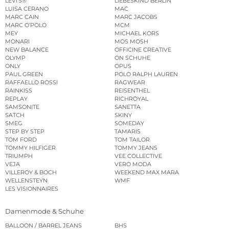
LEVI’S®
LIEBESKIND BERLIN
LUISA CERANO
MAC
MARC CAIN
MARC JACOBS
MARC O’POLO
MCM
MEY
MICHAEL KORS
MONARI
MOS MOSH
NEW BALANCE
OFFICINE CREATIVE
OLYMP
ON SCHUHE
ONLY
OPUS
PAUL GREEN
POLO RALPH LAUREN
RAFFAELLO ROSSI
RAGWEAR
RAINKISS
REISENTHEL
REPLAY
RICHROYAL
SAMSONITE
SANETTA
SATCH
SKINY
SMEG
SOMEDAY
STEP BY STEP
TAMARIS
TOM FORD
TOM TAILOR
TOMMY HILFIGER
TOMMY JEANS
TRIUMPH
VEE COLLECTIVE
VEJA
VERO MODA
VILLEROY & BOCH
WEEKEND MAX MARA
WELLENSTEYN
WMF
LES VISIONNAIRES
Damenmode & Schuhe
BALLOON / BARREL JEANS
BHS