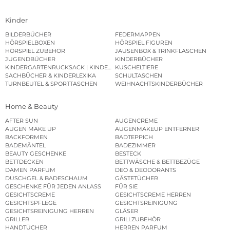
Kinder
BILDERBÜCHER
FEDERMAPPEN
HÖRSPIELBOXEN
HÖRSPIEL FIGUREN
HÖRSPIEL ZUBEHÖR
JAUSENBOX & TRINKFLASCHEN
JUGENDBÜCHER
KINDERBÜCHER
KINDERGARTENRUCKSACK | KINDERGARTENBEUTEL
KUSCHELTIERE
SACHBÜCHER & KINDERLEXIKA
SCHULTASCHEN
TURNBEUTEL & SPORTTASCHEN
WEIHNACHTSKINDERBÜCHER
Home & Beauty
AFTER SUN
AUGENCREME
AUGEN MAKE UP
AUGENMAKEUP ENTFERNER
BACKFORMEN
BADTEPPICH
BADEMÄNTEL
BADEZIMMER
BEAUTY GESCHENKE
BESTECK
BETTDECKEN
BETTWÄSCHE & BETTBEZÜGE
DAMEN PARFUM
DEO & DEODORANTS
DUSCHGEL & BADESCHAUM
GÄSTETÜCHER
GESCHENKE FÜR JEDEN ANLASS
FÜR SIE
GESICHTSCREME
GESICHTSCREME HERREN
GESICHTSPFLEGE
GESICHTSREINIGUNG
GESICHTSREINIGUNG HERREN
GLÄSER
GRILLER
GRILLZUBEHÖR
HANDTÜCHER
HERREN PARFUM