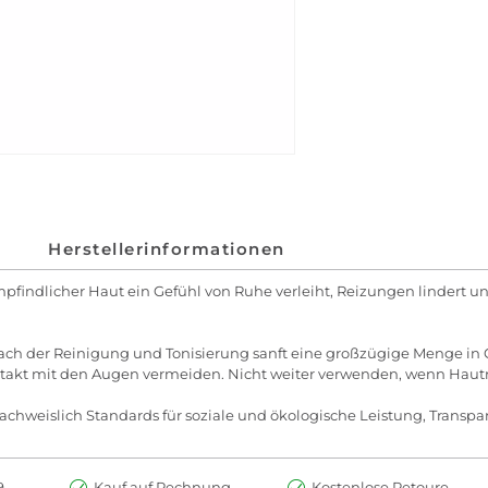
Herstellerinformationen
mpfindlicher Haut ein Gefühl von Ruhe verleiht, Reizungen lindert u
h der Reinigung und Tonisierung sanft eine großzügige Menge in G
takt mit den Augen vermeiden. Nicht weiter verwenden, wenn Hautr
chweislich Standards für soziale und ökologische Leistung, Transpar
.-
Kauf auf Rechnung
Kostenlose Retoure