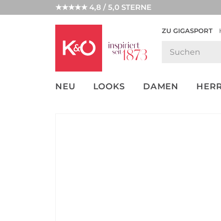
★★★★★ 4,8 / 5,0 STERNE
ZU GIGASPORT
GET THE
NEW IN
WEDDING
LOOK
VIBES
NEU
LOOKS
DAMEN
HER