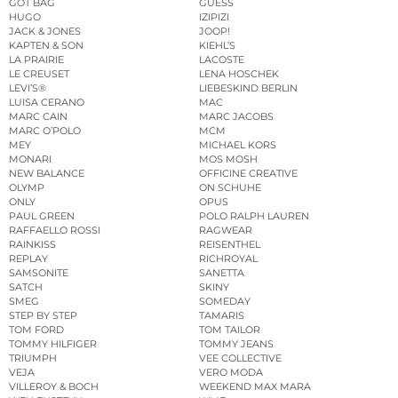
GOT BAG
GUESS
HUGO
IZIPIZI
JACK & JONES
JOOP!
KAPTEN & SON
KIEHL’S
LA PRAIRIE
LACOSTE
LE CREUSET
LENA HOSCHEK
LEVI’S®
LIEBESKIND BERLIN
LUISA CERANO
MAC
MARC CAIN
MARC JACOBS
MARC O’POLO
MCM
MEY
MICHAEL KORS
MONARI
MOS MOSH
NEW BALANCE
OFFICINE CREATIVE
OLYMP
ON SCHUHE
ONLY
OPUS
PAUL GREEN
POLO RALPH LAUREN
RAFFAELLO ROSSI
RAGWEAR
RAINKISS
REISENTHEL
REPLAY
RICHROYAL
SAMSONITE
SANETTA
SATCH
SKINY
SMEG
SOMEDAY
STEP BY STEP
TAMARIS
TOM FORD
TOM TAILOR
TOMMY HILFIGER
TOMMY JEANS
TRIUMPH
VEE COLLECTIVE
VEJA
VERO MODA
VILLEROY & BOCH
WEEKEND MAX MARA