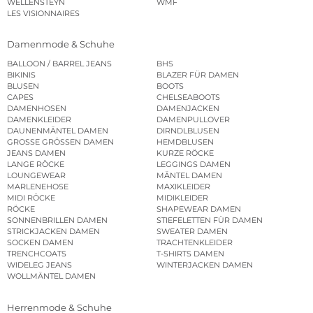
WELLENSTEYN
WMF
LES VISIONNAIRES
Damenmode & Schuhe
BALLOON / BARREL JEANS
BHS
BIKINIS
BLAZER FÜR DAMEN
BLUSEN
BOOTS
CAPES
CHELSEABOOTS
DAMENHOSEN
DAMENJACKEN
DAMENKLEIDER
DAMENPULLOVER
DAUNENMÄNTEL DAMEN
DIRNDLBLUSEN
GROSSE GRÖSSEN DAMEN
HEMDBLUSEN
JEANS DAMEN
KURZE RÖCKE
LANGE RÖCKE
LEGGINGS DAMEN
LOUNGEWEAR
MÄNTEL DAMEN
MARLENEHOSE
MAXIKLEIDER
MIDI RÖCKE
MIDIKLEIDER
RÖCKE
SHAPEWEAR DAMEN
SONNENBRILLEN DAMEN
STIEFELETTEN FÜR DAMEN
STRICKJACKEN DAMEN
SWEATER DAMEN
SOCKEN DAMEN
TRACHTENKLEIDER
TRENCHCOATS
T-SHIRTS DAMEN
WIDELEG JEANS
WINTERJACKEN DAMEN
WOLLMÄNTEL DAMEN
Herrenmode & Schuhe