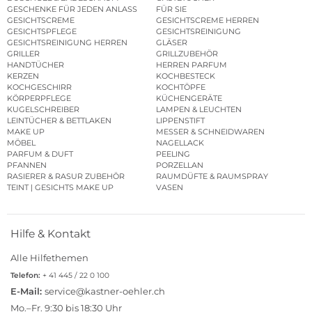
GESCHENKE FÜR JEDEN ANLASS
FÜR SIE
GESICHTSCREME
GESICHTSCREME HERREN
GESICHTSPFLEGE
GESICHTSREINIGUNG
GESICHTSREINIGUNG HERREN
GLÄSER
GRILLER
GRILLZUBEHÖR
HANDTÜCHER
HERREN PARFUM
KERZEN
KOCHBESTECK
KOCHGESCHIRR
KOCHTÖPFE
KÖRPERPFLEGE
KÜCHENGERÄTE
KUGELSCHREIBER
LAMPEN & LEUCHTEN
LEINTÜCHER & BETTLAKEN
LIPPENSTIFT
MAKE UP
MESSER & SCHNEIDWAREN
MÖBEL
NAGELLACK
PARFUM & DUFT
PEELING
PFANNEN
PORZELLAN
RASIERER & RASUR ZUBEHÖR
RAUMDÜFTE & RAUMSPRAY
TEINT | GESICHTS MAKE UP
VASEN
Hilfe & Kontakt
Alle Hilfethemen
Telefon:
+ 41 445 / 22 0 100
E-Mail:
service@kastner-oehler.ch
Mo.–Fr. 9:30 bis 18:30 Uhr