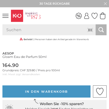
30 TAGE RÜCKGABE
NEW IN
WEDDING
VIBES
Beliebt!
2 Personen haben den Artikel gerade im Warenkorb
AESOP
Gloam Eau de Parfum 50ml
164.90
Grundpreis: CHF 329.80 / Preis pro 100ml
inkl. Mwst zzgl.
Versandkosten
IN DEN WARENKORB
Wollen Sie -10% sparen?
Melden Sie sich
jetzt
für den Newsletter an.