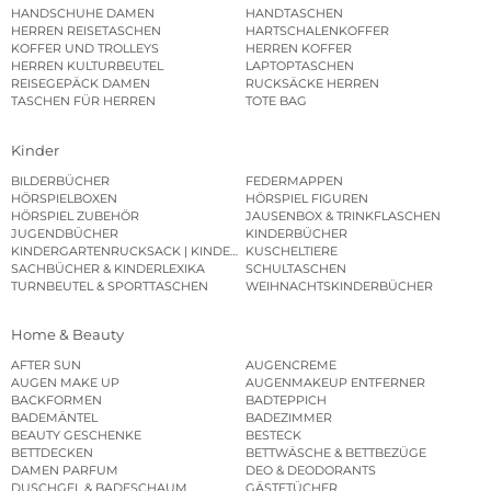
HANDSCHUHE DAMEN
HANDTASCHEN
HERREN REISETASCHEN
HARTSCHALENKOFFER
KOFFER UND TROLLEYS
HERREN KOFFER
HERREN KULTURBEUTEL
LAPTOPTASCHEN
REISEGEPÄCK DAMEN
RUCKSÄCKE HERREN
TASCHEN FÜR HERREN
TOTE BAG
Kinder
BILDERBÜCHER
FEDERMAPPEN
HÖRSPIELBOXEN
HÖRSPIEL FIGUREN
HÖRSPIEL ZUBEHÖR
JAUSENBOX & TRINKFLASCHEN
JUGENDBÜCHER
KINDERBÜCHER
KINDERGARTENRUCKSACK | KINDERGARTENBEUTEL
KUSCHELTIERE
SACHBÜCHER & KINDERLEXIKA
SCHULTASCHEN
TURNBEUTEL & SPORTTASCHEN
WEIHNACHTSKINDERBÜCHER
Home & Beauty
AFTER SUN
AUGENCREME
AUGEN MAKE UP
AUGENMAKEUP ENTFERNER
BACKFORMEN
BADTEPPICH
BADEMÄNTEL
BADEZIMMER
BEAUTY GESCHENKE
BESTECK
BETTDECKEN
BETTWÄSCHE & BETTBEZÜGE
DAMEN PARFUM
DEO & DEODORANTS
DUSCHGEL & BADESCHAUM
GÄSTETÜCHER