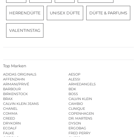
HERRENDÜFTE
UNISEX DÜFTE
DÜFTE & PARFUMS
VALENTINSTAG
Top Marken
ADIDAS ORIGINALS
AESOP
AFFENZAHN
ALESSI
ARMANI/PRIVÉ
ARMEDANGELS
BARBOUR
BDK
BIRKENSTOCK
BOSS
BRAX
CALVIN KLEIN
CALVIN KLEIN JEANS
CAMBIO
CHANEL
CLINIQUE
COMMA
COPENHAGEN
CREED
DR. MARTENS
DRYKORN
DYSON
ECOALF
ERGOBAG
FALKE
FRED PERRY